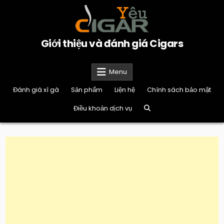
Skip
to
content
Giới thiệu và đánh giá Cigars
Menu
Đánh giá xì gà
Sản phẩm
Liện hệ
Chính sách bảo mật
Điều khoản dịch vụ