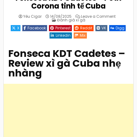
Corona tinh tế Cuba
on
Yêu Cigar
14/08/2025
Leave a Comment
Posted
Fonseca
Đánh giá xì gà
in
KDT
Cadetes
X
Facebook
Pinterest
Reddit
VK
Digg
–
Petit
Linkedin
Mix
Corona
tinh
tế
Cuba
Fonseca KDT Cadetes
–
Review xì gà Cuba nhẹ
nhàng