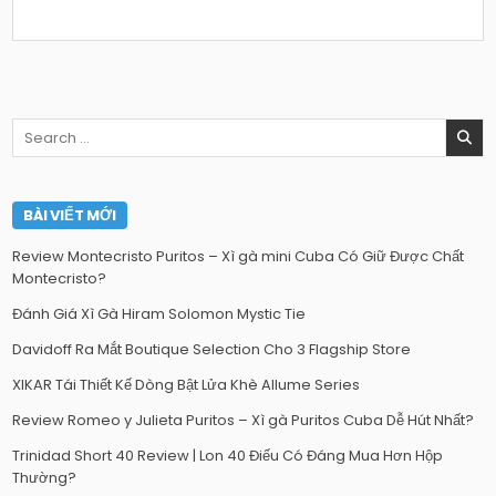
Search
for:
BÀI VIẾT MỚI
Review Montecristo Puritos – Xì gà mini Cuba Có Giữ Được Chất
Montecristo?
Đánh Giá Xì Gà Hiram Solomon Mystic Tie
Davidoff Ra Mắt Boutique Selection Cho 3 Flagship Store
XIKAR Tái Thiết Kế Dòng Bật Lửa Khè Allume Series
Review Romeo y Julieta Puritos – Xì gà Puritos Cuba Dễ Hút Nhất?
Trinidad Short 40 Review | Lon 40 Điếu Có Đáng Mua Hơn Hộp
Thường?