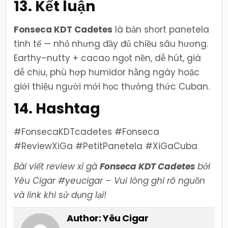
13. Kết luận
Fonseca KDT Cadetes
là bản short panetela
tinh tế — nhỏ nhưng đầy đủ chiều sâu hương.
Earthy–nutty + cacao ngọt nền, dễ hút, giá
dễ chịu, phù hợp humidor hằng ngày hoặc
giới thiệu người mới học thưởng thức Cuban.
14. Hashtag
#FonsecaKDTcadetes #Fonseca
#ReviewXiGa #PetitPanetela #XiGaCuba
Bài viết review xì gà
Fonseca KDT Cadetes
bởi
Yêu Cigar #yeucigar – Vui lòng ghi rõ nguồn
và link khi sử dụng lại!
Author:
Yêu Cigar