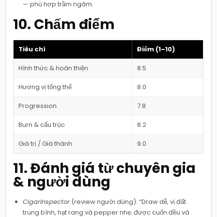
— phù hợp trầm ngâm.
10. Chấm điểm
Tiêu chí
Điểm (1–10)
Hình thức & hoàn thiện
8.5
Hương vị tổng thể
8.0
Progression
7.8
Burn & cấu trúc
8.2
Giá trị / Giá thành
9.0
11. Đánh giá từ chuyên gia
& người dùng
CigarInspector
(review người dùng): “Draw dễ, vị đất
trung bình, hạt rang và pepper nhẹ; được cuốn đều và