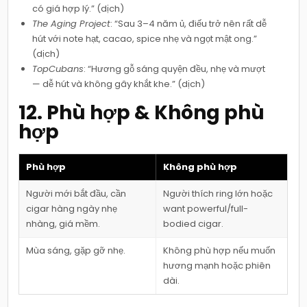
có giá hợp lý.” (dịch)
The Aging Project
: “Sau 3–4 năm ủ, điếu trở nên rất dễ
hút với note hạt, cacao, spice nhẹ và ngọt mật ong.”
(dịch)
TopCubans
: “Hương gỗ sáng quyện đều, nhẹ và mượt
— dễ hút và không gây khắt khe.” (dịch)
12. Phù hợp & Không phù
hợp
Phù hợp
Không phù hợp
Người mới bắt đầu, cần
Người thích ring lớn hoặc
cigar hàng ngày nhẹ
want powerful/full-
nhàng, giá mềm.
bodied cigar.
Mùa sáng, gặp gỡ nhẹ.
Không phù hợp nếu muốn
hương mạnh hoặc phiên
dài.