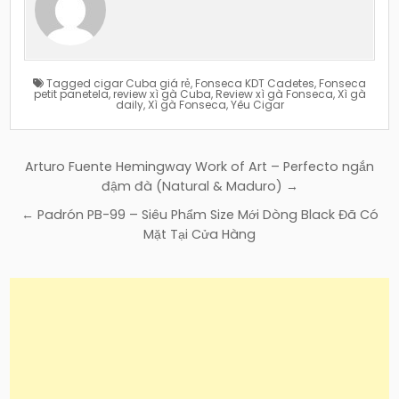
Tagged
cigar Cuba giá rẻ
,
Fonseca KDT Cadetes
,
Fonseca
petit panetela
,
review xì gà Cuba
,
Review xì gà Fonseca
,
Xì gà
daily
,
Xì gà Fonseca
,
Yêu Cigar
Điều
Arturo Fuente Hemingway Work of Art – Perfecto ngắn
hướng
đậm đà (Natural & Maduro) →
bài
← Padrón PB-99 – Siêu Phẩm Size Mới Dòng Black Đã Có
viết
Mặt Tại Cửa Hàng