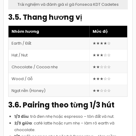
Trải nghiệm và đánh giá xì gà Fonseca KDT Cadetes
3.5. Thang hương vị
Nhóm hương
Mức độ
Earth / Đất
★★★★☆
Hạt / Nut
★★★☆☆
Chocolate / Cocoa nhẹ
★★☆☆☆
Wood / Gỗ
★★★☆☆
Ngọt nền (Honey)
★★☆☆☆
3.6. Pairing theo từng 1/3 hút
1/3 đầu
: trà đen nhẹ hoặc espresso – tôn đất và nut.
2/3 giữa
: café latte hoặc rum nhẹ – làm rõ earth và
chocolate.