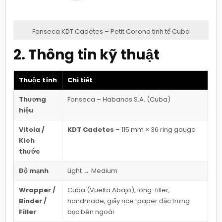
Fonseca KDT Cadetes – Petit Corona tinh tế Cuba
2. Thông tin kỹ thuật
Thuộc tính
Chi tiết
Thương
Fonseca – Habanos S.A. (Cuba)
hiệu
Vitola /
KDT Cadetes
– 115 mm × 36 ring gauge
Kích
thước
Độ mạnh
Light → Medium
Wrapper /
Cuba (Vuelta Abajo), long-filler,
Binder /
handmade, giấy rice-paper đặc trưng
Filler
bọc bên ngoài