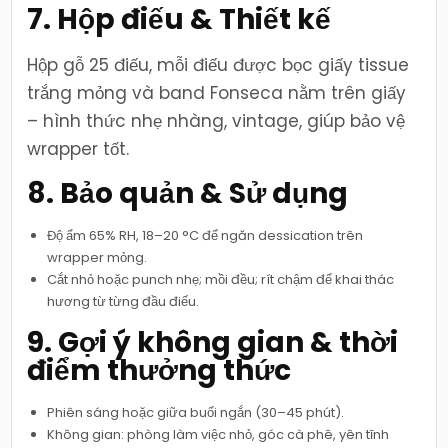
7. Hộp điếu & Thiết kế
Hộp gỗ 25 điếu, mỗi điếu được bọc giấy tissue
trắng mỏng và band Fonseca nằm trên giấy
– hình thức nhẹ nhàng, vintage, giúp bảo vệ
wrapper tốt.
8. Bảo quản & Sử dụng
Độ ẩm 65% RH, 18–20 °C để ngăn dessication trên
wrapper mỏng.
Cắt nhỏ hoặc punch nhẹ; mồi đều; rít chậm để khai thác
hương từ từng đầu điếu.
9. Gợi ý không gian & thời
điểm thưởng thức
Phiên sáng hoặc giữa buổi ngắn (30–45 phút).
Không gian: phòng làm việc nhỏ, góc cà phê, yên tĩnh