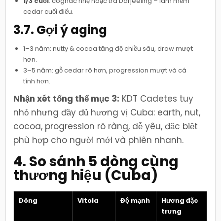
1/3 cuối
: cognac nhẹ hoặc trà Darjeeling – làm mềm
cedar cuối điếu.
3.7. Gợi ý aging
1–3 năm: nutty & cocoa tăng độ chiều sâu, draw mượt
hơn.
3–5 năm: gỗ cedar rõ hơn, progression mượt và cá
tính hơn.
Nhận xét tổng thể mục 3:
KDT Cadetes tuy
nhỏ nhưng đầy đủ hương vị Cuba: earth, nut,
cocoa, progression rõ ràng, dễ yêu, đặc biệt
phù hợp cho người mới và phiên nhanh.
4. So sánh 5 dòng cùng
thương hiệu (Cuba)
Dòng
Vitola
Độ mạnh
Hương đặc
trưng