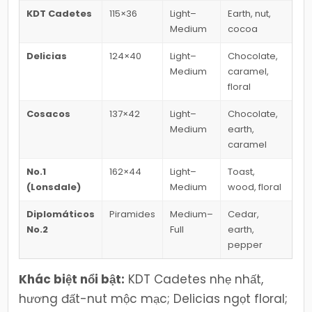
KDT Cadetes
115×36
Light–
Earth, nut,
Medium
cocoa
Delicias
124×40
Light–
Chocolate,
Medium
caramel,
floral
Cosacos
137×42
Light–
Chocolate,
Medium
earth,
caramel
No.1
162×44
Light–
Toast,
(Lonsdale)
Medium
wood, floral
Diplomáticos
Piramides
Medium–
Cedar,
No.2
Full
earth,
pepper
Khác biệt nổi bật:
KDT Cadetes nhẹ nhất,
hương đất-nut mộc mạc; Delicias ngọt floral;