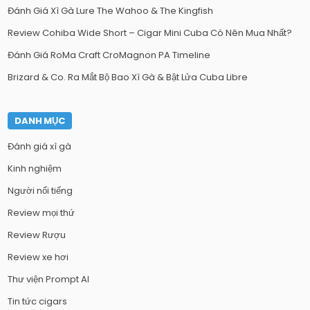
Đánh Giá Xì Gà Lure The Wahoo & The Kingfish
Review Cohiba Wide Short – Cigar Mini Cuba Có Nên Mua Nhất?
Đánh Giá RoMa Craft CroMagnon PA Timeline
Brizard & Co. Ra Mắt Bộ Bao Xì Gà & Bật Lửa Cuba Libre
DANH MỤC
Đánh giá xì gà
Kinh nghiệm
Người nổi tiếng
Review mọi thứ
Review Rượu
Review xe hơi
Thư viện Prompt AI
Tin tức cigars