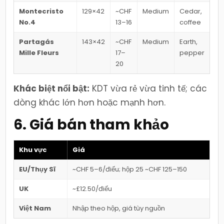
Montecristo
129×42
~CHF
Medium
Cedar,
No.4
13–16
coffee
Partagás
143×42
~CHF
Medium
Earth,
Mille Fleurs
17–
pepper
20
Khác biệt nổi bật:
KDT vừa rẻ vừa tinh tế; các
dòng khác lớn hơn hoặc mạnh hơn.
6. Giá bán tham khảo
Khu vực
Giá
EU/Thụy Sĩ
~CHF 5–6/điếu; hộp 25 ~CHF 125–150
UK
~£12.50/điếu
Việt Nam
Nhập theo hộp, giá tùy nguồn