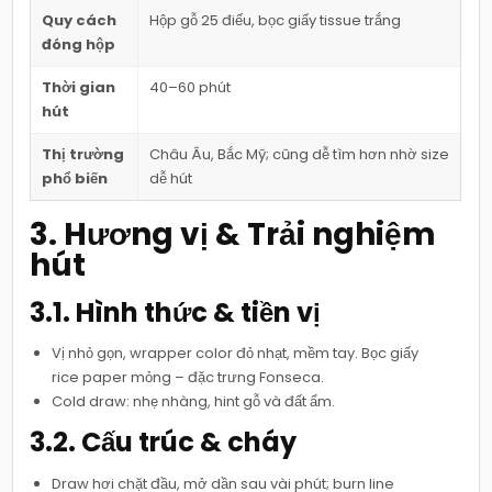
Quy cách
Hộp gỗ 25 điếu, bọc giấy tissue trắng
đóng hộp
Thời gian
40–60 phút
hút
Thị trường
Châu Âu, Bắc Mỹ; cũng dễ tìm hơn nhờ size
phổ biến
dễ hút
3. Hương vị & Trải nghiệm
hút
3.1. Hình thức & tiền vị
Vị nhỏ gọn, wrapper color đỏ nhạt, mềm tay. Bọc giấy
rice paper mỏng – đặc trưng Fonseca.
Cold draw: nhẹ nhàng, hint gỗ và đất ẩm.
3.2. Cấu trúc & cháy
Draw hơi chặt đầu, mở dần sau vài phút; burn line