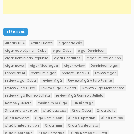
TỪ KHOÁ
Altadis USA
Arturo Fuente
cigar cao cấp
cigar cao cấp non-Cuba
cigar Cuba
cigar Dominican
cigar Dominican Republic
cigar Honduras
cigar limited edition
cigar news
cigar Nicaragua
cigar review
Dominican cigar
Leonardo AI
premium cigar
prompt ChatGPT
review cigar
review cigar Cuba
review xì gà
Review xì gà Arturo Fuente
review xì gà Cuba
review xì gà Davidoff
Review xì gà Montecristo
review xì gà Romeo Julieta
review xì gà Romeo y Julieta
Romeo y Julieta
thưởng thức xì gà
Tin tức xì gà
Xì gà Arturo Fuente
xì gà cao cấp
Xì gà Cuba
Xì gà daily
Xì gà Davidoff
xì gà Dominican
Xì gà H.upmann
Xì gà Limited
xì gà Limited Edition
Xì gà mini
Xì gà Montecristo
xì gà Nicaragua
Xì gà Partagas
Xì gà Romeo Y Julieta