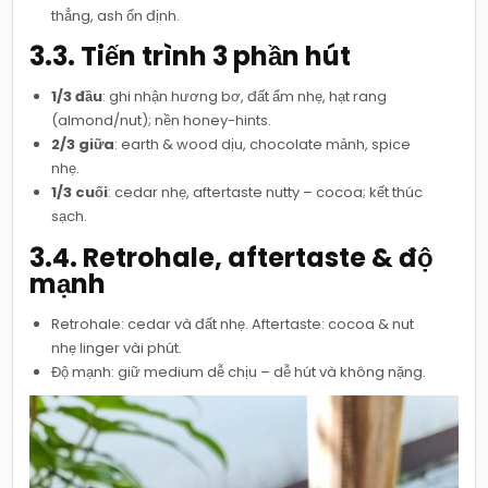
thẳng, ash ổn định.
3.3. Tiến trình 3 phần hút
1/3 đầu
: ghi nhận hương bơ, đất ẩm nhẹ, hạt rang
(almond/nut); nền honey-hints.
2/3 giữa
: earth & wood dịu, chocolate mảnh, spice
nhẹ.
1/3 cuối
: cedar nhẹ, aftertaste nutty – cocoa; kết thúc
sạch.
3.4. Retrohale, aftertaste & độ
mạnh
Retrohale: cedar và đất nhẹ. Aftertaste: cocoa & nut
nhẹ linger vài phút.
Độ mạnh: giữ medium dễ chịu – dễ hút và không nặng.