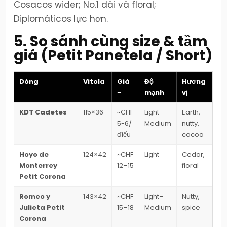
Cosacos wider; No.1 dài và floral;
Diplomáticos lực hơn.
5. So sánh cùng size & tầm
giá (Petit Panetela / Short)
Dòng
Vitola
Giá
Độ
Hương
~
mạnh
vị
KDT Cadetes
115×36
~CHF
Light–
Earth,
5-6/
Medium
nutty,
điếu
cocoa
Hoyo de
124×42
~CHF
Light
Cedar,
Monterrey
12–15
floral
Petit Corona
Romeo y
143×42
~CHF
Light–
Nutty,
Julieta Petit
15–18
Medium
spice
Corona