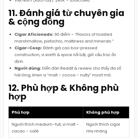
Việt Nam (xách tay): 280K – 350K/điếu
11. Đánh giá từ chuyên gia
& cộng đồng
Cigar Aficionado:
90 điểm – “Flavors of toasted
marshmallow, pistachio, maltiness and minerals.”
Cigar-Coop:
Đánh giá cao box-pressed
construction, vị earth & spice nổi bật, giữ cấu trúc ổn
định.
Người dùng:
Diễn đàn Reddit & review cho thấy đa số
hài lòng, khen vị “malt – cocoa – nutty” mượt mà.
12. Phù hợp & Không phù
hợp
Phù hợp
Không phù hợp
Người thích medium–full, vị malt –
Người thích cigar
cacao – café
nhẹ nhàng