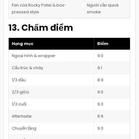
Fan của Rocky Patel & box-
Người cần quick
pressed style
smoke
13. Chấm điểm
Hạng mục
Điểm
Ngoại hình & wrapper
9.0
Cấu trúc & cháy
9.1
1/3 đầu
8.9
2/3 giữa
9.0
1/3 cuối
9.0
Aftertaste
8.9
Chuyển tầng
9.0