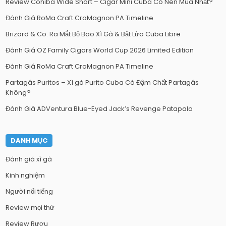
Review Cohiba Wide Short – Cigar Mini Cuba Có Nên Mua Nhất?
Đánh Giá RoMa Craft CroMagnon PA Timeline
Brizard & Co. Ra Mắt Bộ Bao Xì Gà & Bật Lửa Cuba Libre
Đánh Giá OZ Family Cigars World Cup 2026 Limited Edition
Đánh Giá RoMa Craft CroMagnon PA Timeline
Partagás Puritos – Xì gà Purito Cuba Có Đậm Chất Partagás
Không?
Đánh Giá ADVentura Blue-Eyed Jack’s Revenge Patapalo
DANH MỤC
Đánh giá xì gà
Kinh nghiệm
Người nổi tiếng
Review mọi thứ
Review Rượu