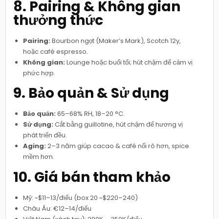
8. Pairing & Không gian
thưởng thức
Pairing:
Bourbon ngọt (Maker’s Mark), Scotch 12y,
hoặc café espresso.
Không gian:
Lounge hoặc buổi tối; hút chậm để cảm vị
phức hợp.
9. Bảo quản & Sử dụng
Bảo quản:
65–68% RH, 18–20 °C.
Sử dụng:
Cắt bằng guillotine, hút chậm để hương vị
phát triển đều.
Aging:
2–3 năm giúp cacao & café nổi rõ hơn, spice
mềm hơn.
10. Giá bán tham khảo
Mỹ: ~$11–13/điếu (box 20 ~$220–240)
Châu Âu: €12–14/điếu