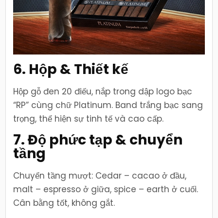
6. Hộp & Thiết kế
Hộp gỗ đen 20 điếu, nắp trong dập logo bạc
“RP” cùng chữ Platinum. Band trắng bạc sang
trọng, thể hiện sự tinh tế và cao cấp.
7. Độ phức tạp & chuyển
tầng
Chuyển tầng mượt: Cedar – cacao ở đầu,
malt – espresso ở giữa, spice – earth ở cuối.
Cân bằng tốt, không gắt.