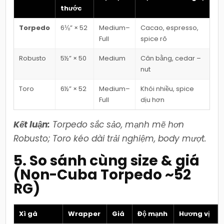
thước
Torpedo
6⅛” × 52
Medium–
Cacao, espresso,
Full
spice rõ
Robusto
5½” × 50
Medium
Cân bằng, cedar –
nut
Toro
6½” × 52
Medium–
Khói nhiều, spice
Full
dịu hơn
Kết luận:
Torpedo sắc sảo, mạnh mẽ hơn
Robusto; Toro kéo dài trải nghiệm, body mượt.
5. So sánh cùng size & giá
(Non-Cuba Torpedo ~52
RG)
Xì gà
Wrapper
Giá
Độ mạnh
Hương vị