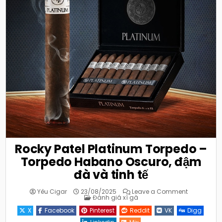
Rocky Patel Platinum Torpedo –
Torpedo Habano Oscuro, đậm
đà và tinh tế
on
Yêu Cigar
23/08/2025
Leave a Comment
Posted
Rocky
Đánh giá xì gà
in
Patel
Platinum
X
Facebook
Pinterest
Reddit
VK
Digg
Torpedo
–