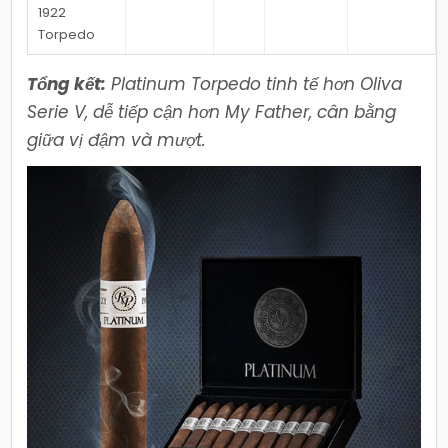
1922
Torpedo
Tổng kết:
Platinum Torpedo tinh tế hơn Oliva
Serie V, dễ tiếp cận hơn My Father, cân bằng
giữa vị đậm và mượt.