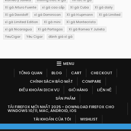
Romeo y Julieta
thưởng thức xì gà
Tin tức xì gà
Xì gà Arturo Fuente
xì gà cao cấp
Xì gà Cuba
Xì gà daily
Xì gà Davidoff
xì gà Dominican
Xì gà H.upmann
Xì gà Limited
xì gà Limited Edition
Xì gà mini
Xì gà Montecristo
xì gà Nicaragua
Xì gà Partagas
Xì gà Romeo Y Julieta
YeuCigar
Yêu Cigar
đánh giá xì gà
MENU
TỔNG QUAN
BLOG
CART
CHECKOUT
CHÍNH SÁCH BẢO MẬT
COMPARE
ĐIỀU KHOẢN DỊCH VỤ
GIỎ HÀNG
LIỆN HỆ
SẢN PHẨM
TẢI FIREFOX MỚI NHẤT 2025 – DOWNLOAD FIREFOX CHO
WINDOWS 10/11, MAC, ANDROID, IOS
TÀI KHOẢN CỦA TÔI
WISHLIST