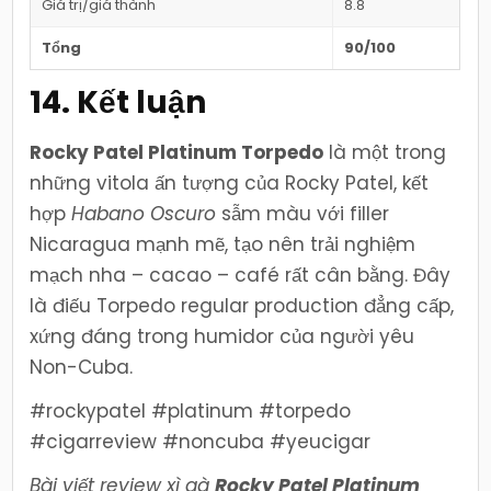
Giá trị/giá thành
8.8
Tổng
90/100
14. Kết luận
Rocky Patel Platinum Torpedo
là một trong
những vitola ấn tượng của Rocky Patel, kết
hợp
Habano Oscuro
sẫm màu với filler
Nicaragua mạnh mẽ, tạo nên trải nghiệm
mạch nha – cacao – café rất cân bằng. Đây
là điếu Torpedo regular production đẳng cấp,
xứng đáng trong humidor của người yêu
Non-Cuba.
#rockypatel #platinum #torpedo
#cigarreview #noncuba #yeucigar
Bài viết review xì gà
Rocky Patel Platinum