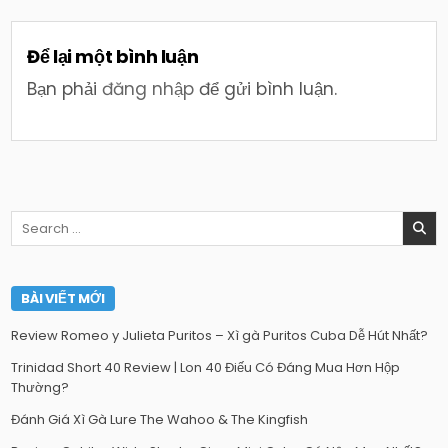
Để lại một bình luận
Bạn phải
đăng nhập
để gửi bình luận.
Search
for:
BÀI VIẾT MỚI
Review Romeo y Julieta Puritos – Xì gà Puritos Cuba Dễ Hút Nhất?
Trinidad Short 40 Review | Lon 40 Điếu Có Đáng Mua Hơn Hộp
Thường?
Đánh Giá Xì Gà Lure The Wahoo & The Kingfish