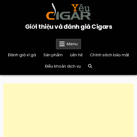
Skip
to
content
Giới thiệu và đánh giá Cigars
Menu
Đánh giá xì gà
Sản phẩm
Liện hệ
Chính sách bảo mật
Điều khoản dịch vụ