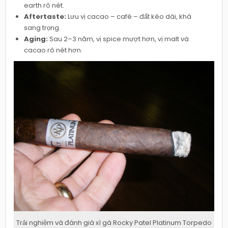
earth rõ nét.
Aftertaste:
Lưu vị cacao – café – đất kéo dài, khá
sang trọng.
Aging:
Sau 2–3 năm, vị spice mượt hơn, vị malt và
cacao rõ nét hơn.
Trải nghiệm và đánh giá xì gà Rocky Patel Platinum Torpedo