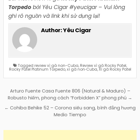
Torpedo
bởi Yêu Cigar #yeucigar – Vui lòng
ghi rõ nguồn và link khi sử dụng lại!
Author:
Yêu Cigar
Tagged
review xì gà non-Cuba
,
Review xì gà Rocky Patel
,
Rocky Patel Platinum Torpedo
,
xì gà non‑Cuba
,
Xì gà Rocky Patel
Điều
Arturo Fuente Casa Fuente 806 (Natural & Maduro) –
hướng
Robusto hiếm, phong cách “Forbidden X” phong phú →
bài
← Cohiba Behike 52 – Corona siêu sang, bình đẳng hương
viết
Medio Tiempo