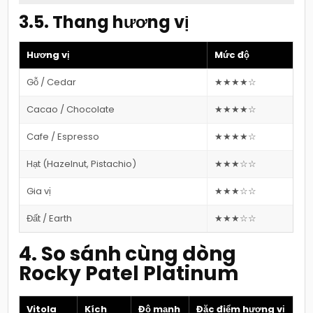
3.5. Thang hương vị
Hương vị
Mức độ
Gỗ / Cedar
★★★★☆
Cacao / Chocolate
★★★★☆
Cafe / Espresso
★★★★☆
Hạt (Hazelnut, Pistachio)
★★★☆☆
Gia vị
★★★☆☆
Đất / Earth
★★★☆☆
4. So sánh cùng dòng
Rocky Patel Platinum
Vitola
Kích
Độ mạnh
Đặc điểm hương vị