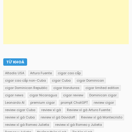
TỪ KHOÁ
Altadis USA
Arturo Fuente
cigar cao cấp
cigar cao cấp non-Cuba
cigar Cuba
cigar Dominican
cigar Dominican Republic
cigar Honduras
cigar limited edition
cigar news
cigar Nicaragua
cigar review
Dominican cigar
Leonardo AI
premium cigar
prompt ChatGPT
review cigar
review cigar Cuba
review xì gà
Review xì gà Arturo Fuente
review xì gà Cuba
review xì gà Davidoff
Review xì gà Montecristo
review xì gà Romeo Julieta
review xì gà Romeo y Julieta