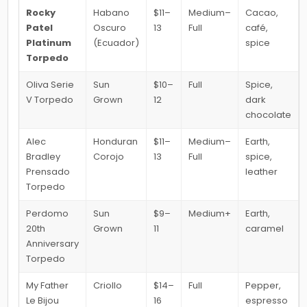
Rocky
Habano
$11–
Medium–
Cacao,
Patel
Oscuro
13
Full
café,
Platinum
(Ecuador)
spice
Torpedo
Oliva Serie
Sun
$10–
Full
Spice,
V Torpedo
Grown
12
dark
chocolate
Alec
Honduran
$11–
Medium–
Earth,
Bradley
Corojo
13
Full
spice,
Prensado
leather
Torpedo
Perdomo
Sun
$9–
Medium+
Earth,
20th
Grown
11
caramel
Anniversary
Torpedo
My Father
Criollo
$14–
Full
Pepper,
Le Bijou
16
espresso