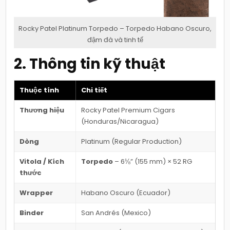
Rocky Patel Platinum Torpedo – Torpedo Habano Oscuro,
đậm đà và tinh tế
2. Thông tin kỹ thuật
Thuộc tính
Chi tiết
Thương hiệu
Rocky Patel Premium Cigars
(Honduras/Nicaragua)
Dòng
Platinum (Regular Production)
Vitola / Kích
Torpedo
– 6⅛” (155 mm) × 52 RG
thước
Wrapper
Habano Oscuro (Ecuador)
Binder
San Andrés (Mexico)