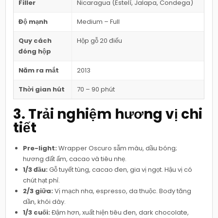
Filler
Nicaragua (Estelí, Jalapa, Condega)
Độ mạnh
Medium – Full
Quy cách
Hộp gỗ 20 điếu
đóng hộp
Năm ra mắt
2013
Thời gian hút
70 – 90 phút
3. Trải nghiệm hương vị chi
tiết
Pre-light:
Wrapper Oscuro sẫm màu, dầu bóng;
hương đất ẩm, cacao và tiêu nhẹ.
1/3 đầu:
Gỗ tuyết tùng, cacao đen, gia vị ngọt. Hậu vị có
chút hạt phỉ.
2/3 giữa:
Vị mạch nha, espresso, da thuộc. Body tăng
dần, khói dày.
1/3 cuối:
Đậm hơn, xuất hiện tiêu đen, dark chocolate,