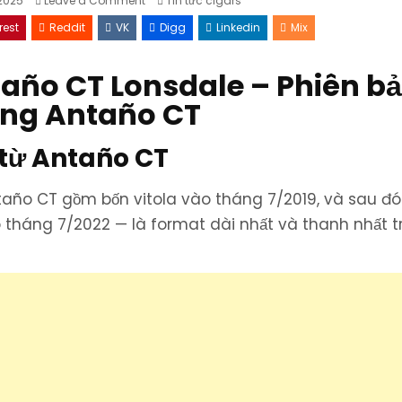
2025
Leave a Comment
Tin tức cigars
Joya
in
de
rest
Reddit
VK
Digg
Linkedin
Mix
Nicaragua
Antaño
CT
Lonsdale
año CT Lonsdale – Phiên b
–
Phiên
bản
òng Antaño CT
mới
thanh
và
dài
 từ Antaño CT
từ
dòng
Antaño
CT
año CT gồm bốn vitola vào tháng 7/2019, và sau đó
tháng 7/2022 — là format dài nhất và thanh nhất t