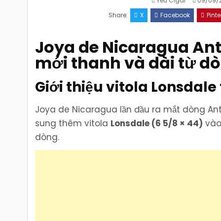
Yêu Cigar
09/09/
Share:
X
Facebook
Pinte
Joya de Nicaragua Ant
mới thanh và dài từ d
Giới thiệu vitola Lonsdale
Joya de Nicaragua lần đầu ra mắt dòng Ant
sung thêm vitola
Lonsdale (6 5/8 × 44)
vào 
dòng.