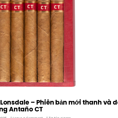
onsdale – Phiên bản mới thanh và d
ng Antaño CT
on
Posted