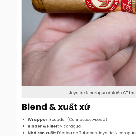
Joya de Nicaragua Antaño CT Lons
Blend & xuất xứ
Wrapper:
Ecuador (Connecticut-seed)
Binder & Filler:
Nicaragua
Nhà sản xuất:
Fábrica de Tabacos Joya de Nicaragua 