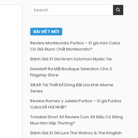
Search
for:
BÀI VIẾT MỚI
Review Montecristo Puritos – Xì gà mini Cuba
Có Giữ Được Chất Montecristo?
Đánh Giá Xì Gà Hiram Solomon Mystic Tie
Davidoff Ra Mắt Boutique Selection Cho 3
Flagship Store
XIKAR Tái Thiết Kế Dòng Bật Lửa Khè Allume
Series
Review Romeo y Julieta Puritos – Xì gà Puritos
Cuba Dễ Hút Nhất?
Trinidad Short 40 Review | Lon 40 Điếu Có Đáng
Mua Hơn Hộp Thường?
Đánh Giá Xì Gà Lure The Wahoo & The Kingfish