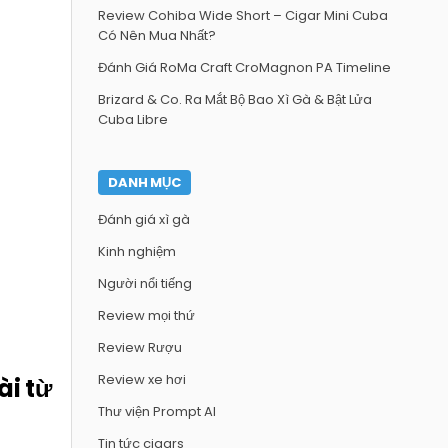
Review Cohiba Wide Short – Cigar Mini Cuba
Có Nên Mua Nhất?
Đánh Giá RoMa Craft CroMagnon PA Timeline
Brizard & Co. Ra Mắt Bộ Bao Xì Gà & Bật Lửa
Cuba Libre
DANH MỤC
Đánh giá xì gà
Kinh nghiệm
Người nổi tiếng
Review mọi thứ
Review Rượu
Review xe hơi
ài từ
Thư viện Prompt AI
Tin tức cigars