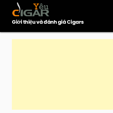
Skip
to
content
Giới thiệu và đánh giá Cigars