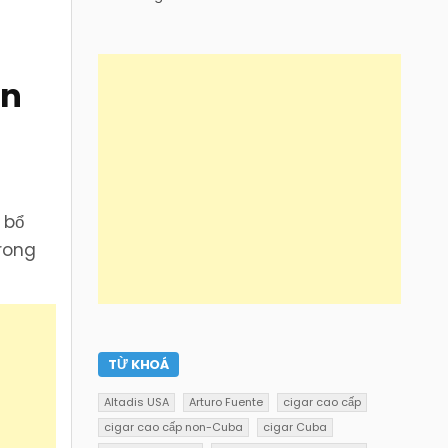
ản
 bổ
rong
TỪ KHOÁ
Altadis USA
Arturo Fuente
cigar cao cấp
cigar cao cấp non-Cuba
cigar Cuba