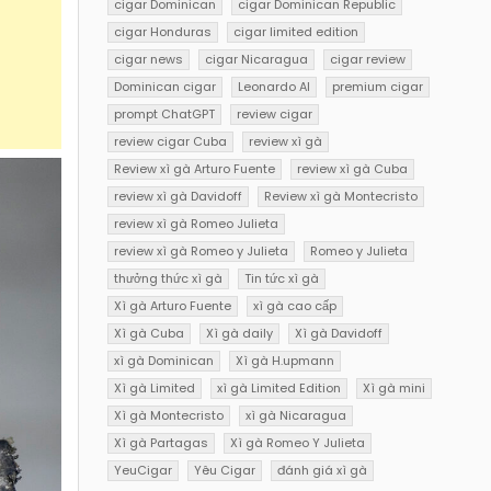
cigar Dominican
cigar Dominican Republic
cigar Honduras
cigar limited edition
cigar news
cigar Nicaragua
cigar review
Dominican cigar
Leonardo AI
premium cigar
prompt ChatGPT
review cigar
review cigar Cuba
review xì gà
Review xì gà Arturo Fuente
review xì gà Cuba
review xì gà Davidoff
Review xì gà Montecristo
review xì gà Romeo Julieta
review xì gà Romeo y Julieta
Romeo y Julieta
thưởng thức xì gà
Tin tức xì gà
Xì gà Arturo Fuente
xì gà cao cấp
Xì gà Cuba
Xì gà daily
Xì gà Davidoff
xì gà Dominican
Xì gà H.upmann
Xì gà Limited
xì gà Limited Edition
Xì gà mini
Xì gà Montecristo
xì gà Nicaragua
Xì gà Partagas
Xì gà Romeo Y Julieta
YeuCigar
Yêu Cigar
đánh giá xì gà