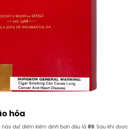
ão hóa
n này đạt điểm kiểm định ban đầu là
89
. Sau khi được