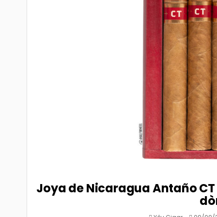
Joya de Nicaragua Antaño CT L
dò