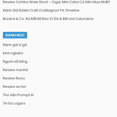
Review Cohiba Wide Short – Cigar Mini Cuba Có Nên Mua Nhất?
Đánh Giá RoMa Craft CroMagnon PA Timeline
Brizard & Co. Ra Mắt Bộ Bao Xì Gà & Bật Lửa Cuba Libre
DANH MỤC
Đánh giá xì gà
Kinh nghiệm
Người nổi tiếng
Review mọi thứ
Review Rượu
Review xe hơi
Thư viện Prompt AI
Tin tức cigars