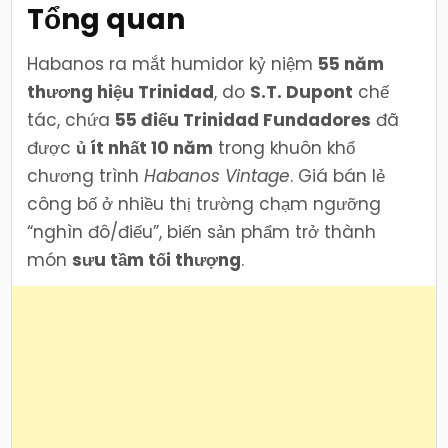
Tổng quan
Habanos ra mắt humidor kỷ niệm
55 năm
thương hiệu Trinidad
, do
S.T. Dupont
chế
tác, chứa
55 điếu Trinidad Fundadores
đã
được
ủ ít nhất 10 năm
trong khuôn khổ
chương trình
Habanos Vintage
. Giá bán lẻ
công bố ở nhiều thị trường chạm ngưỡng
“nghìn đô/điếu”, biến sản phẩm trở thành
món
sưu tầm tối thượng
.