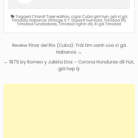
Tagged
Charaf Tajer edition
,
cigar Cuba giới hạn
,
giá xì gà
Trinidad
,
Habanos Vintage
,
S.T. Dupont humidor
,
Trinidad 55
,
Trinidad Fundadores
,
Trinidad nghìn đô
,
Xì gà Trinidad
Điều
Review Pinar del Río (Cuba): Trái tim xanh của xì gà
hướng
Habanos →
bài
← 1875 by Romeo y Julieta Dos – Corona Honduras dễ hút,
viết
giá hợp lý