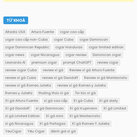
TỪ KHOÁ
Altadis USA
Arturo Fuente
cigar cao cấp
cigar cao cấp non-Cuba
cigar Cuba
cigar Dominican
cigar Dominican Republic
cigar Honduras
cigar limited edition
cigar news
cigar Nicaragua
cigar review
Dominican cigar
Leonardo AI
premium cigar
prompt ChatGPT
review cigar
review cigar Cuba
review xì gà
Review xì gà Arturo Fuente
review xì gà Cuba
review xì gà Davidoff
Review xì gà Montecristo
review xì gà Romeo Julieta
review xì gà Romeo y Julieta
Romeo y Julieta
thưởng thức xì gà
Tin tức xì gà
Xì gà Arturo Fuente
xì gà cao cấp
Xì gà Cuba
Xì gà daily
Xì gà Davidoff
xì gà Dominican
Xì gà H.upmann
Xì gà Limited
xì gà Limited Edition
Xì gà mini
Xì gà Montecristo
xì gà Nicaragua
Xì gà Partagas
Xì gà Romeo Y Julieta
YeuCigar
Yêu Cigar
đánh giá xì gà