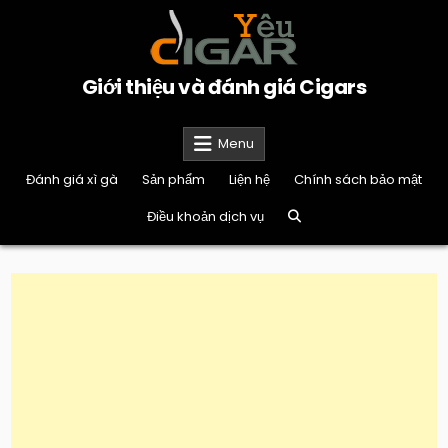
Skip
to
content
Giới thiệu và đánh giá Cigars
Menu
Đánh giá xì gà
Sản phẩm
Liện hệ
Chính sách bảo mật
Điều khoản dịch vụ