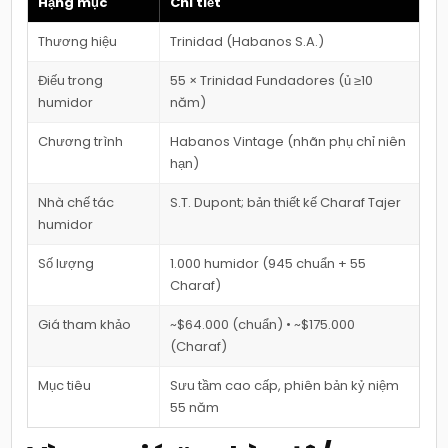
Hạng mục
Chi tiết
Thương hiệu
Trinidad (Habanos S.A.)
Điếu trong
55 × Trinidad Fundadores (ủ ≥10
humidor
năm)
Chương trình
Habanos Vintage (nhãn phụ chỉ niên
hạn)
Nhà chế tác
S.T. Dupont; bản thiết kế Charaf Tajer
humidor
Số lượng
1.000 humidor (945 chuẩn + 55
Charaf)
Giá tham khảo
~$64.000 (chuẩn) • ~$175.000
(Charaf)
Mục tiêu
Sưu tầm cao cấp, phiên bản kỷ niệm
55 năm