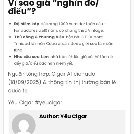
Vì sao giá “nghìn đô/
điếu”?
Độ hiếm kép
: số lượng 1.000 humidor toàn cầu +
Fundadores ủ ≥10 năm, có chứng thực Vintage.
Thủ công & thương hiệu
: hộp bởi S.T. Dupont;
Trinidad là nhãn Cuba di sản, được giới sưu tầm săn
lùng.
Nhu cầu sưu tầm
: nhà bán lẻ/đấu giá có thể tách lẻ,
đẩy giá/điếu cao hơn niêm yết.
Nguồn tổng hợp: Cigar Aficionado
(18/09/2025) & thông tin thị trường bán lẻ
quốc tế.
Yêu Cigar #yeucigar
Author:
Yêu Cigar