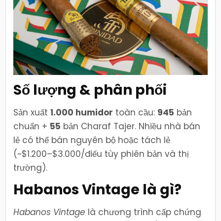
Số lượng & phân phối
Sản xuất
1.000 humidor
toàn cầu:
945
bản
chuẩn +
55
bản Charaf Tajer. Nhiều nhà bán
lẻ có thể bán nguyên bộ hoặc tách lẻ
(~$1.200–$3.000/điếu tùy phiên bản và thị
trường).
Habanos Vintage là gì?
Habanos Vintage
là chương trình cấp chứng