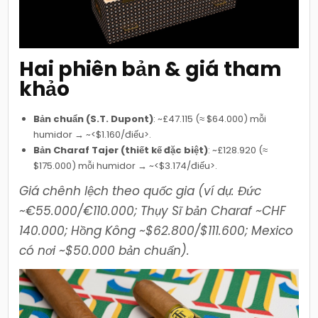
Hai phiên bản & giá tham
khảo
Bản chuẩn (S.T. Dupont)
: ~£47.115 (≈ $64.000) mỗi
humidor → ~<$1.160/điếu>.
Bản Charaf Tajer (thiết kế đặc biệt)
: ~£128.920 (≈
$175.000) mỗi humidor → ~<$3.174/điếu>.
Giá chênh lệch theo quốc gia (ví dụ: Đức
~€55.000/€110.000; Thụy Sĩ bản Charaf ~CHF
140.000; Hồng Kông ~$62.800/$111.600; Mexico
có nơi ~$50.000 bản chuẩn).