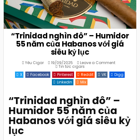
“Trinidad nghìn đô” – Humidor
55 năm của Habanos với giá
siêu kỷ lục
on
Yêu Cigar
19/09/2025
Leave a Comment
Posted
“Trinidad
Tin tức cigars
in
nghìn
đô”
X
Facebook
Pinterest
Reddit
VK
Digg
–
Humidor
Linkedin
Mix
55
năm
của
Habanos
“Trinidad nghìn đô” –
với
giá
Humidor 55 năm của
siêu
kỷ
lục
Habanos với giá siêu kỷ
lục