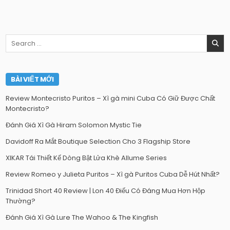
Search
for:
BÀI VIẾT MỚI
Review Montecristo Puritos – Xì gà mini Cuba Có Giữ Được Chất
Montecristo?
Đánh Giá Xì Gà Hiram Solomon Mystic Tie
Davidoff Ra Mắt Boutique Selection Cho 3 Flagship Store
XIKAR Tái Thiết Kế Dòng Bật Lửa Khè Allume Series
Review Romeo y Julieta Puritos – Xì gà Puritos Cuba Dễ Hút Nhất?
Trinidad Short 40 Review | Lon 40 Điếu Có Đáng Mua Hơn Hộp
Thường?
Đánh Giá Xì Gà Lure The Wahoo & The Kingfish