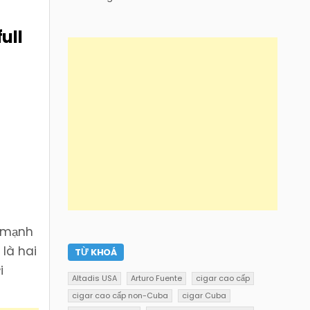
ull
h mạnh
)
là hai
TỪ KHOÁ
i
Altadis USA
Arturo Fuente
cigar cao cấp
cigar cao cấp non-Cuba
cigar Cuba