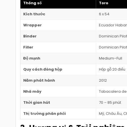
Thông số
Toro
Kích thước
6 x 54
Wrapper
Ecuador Haba
Binder
Dominican Pilo
Filler
Dominican Pilo
Độ mạnh
Medium–Full
Quy cách đóng hộp
Hộp gỗ 20 điếu
Năm phát hành
2012
Nhà máy
Tabacalera de
Thời gian hút
70 – 85 phút
Thị trường phân phối
Mỹ, Châu Âu, C