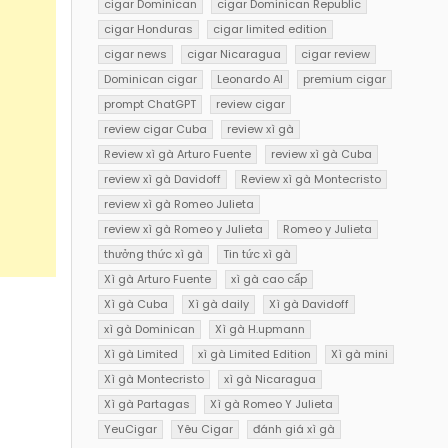
cigar Dominican
cigar Dominican Republic
cigar Honduras
cigar limited edition
cigar news
cigar Nicaragua
cigar review
Dominican cigar
Leonardo AI
premium cigar
prompt ChatGPT
review cigar
review cigar Cuba
review xì gà
Review xì gà Arturo Fuente
review xì gà Cuba
review xì gà Davidoff
Review xì gà Montecristo
review xì gà Romeo Julieta
review xì gà Romeo y Julieta
Romeo y Julieta
thưởng thức xì gà
Tin tức xì gà
Xì gà Arturo Fuente
xì gà cao cấp
Xì gà Cuba
Xì gà daily
Xì gà Davidoff
xì gà Dominican
Xì gà H.upmann
Xì gà Limited
xì gà Limited Edition
Xì gà mini
Xì gà Montecristo
xì gà Nicaragua
Xì gà Partagas
Xì gà Romeo Y Julieta
YeuCigar
Yêu Cigar
đánh giá xì gà