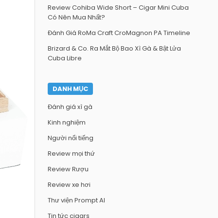
Review Cohiba Wide Short – Cigar Mini Cuba
Có Nên Mua Nhất?
Đánh Giá RoMa Craft CroMagnon PA Timeline
Brizard & Co. Ra Mắt Bộ Bao Xì Gà & Bật Lửa
Cuba Libre
DANH MỤC
Đánh giá xì gà
Kinh nghiệm
Người nổi tiếng
Review mọi thứ
Review Rượu
Review xe hơi
Thư viện Prompt AI
Tin tức cigars