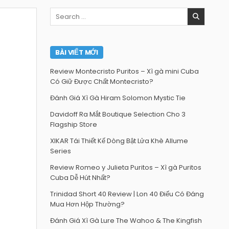
Search
for:
BÀI VIẾT MỚI
Review Montecristo Puritos – Xì gà mini Cuba
Có Giữ Được Chất Montecristo?
Đánh Giá Xì Gà Hiram Solomon Mystic Tie
Davidoff Ra Mắt Boutique Selection Cho 3
Flagship Store
XIKAR Tái Thiết Kế Dòng Bật Lửa Khè Allume
Series
Review Romeo y Julieta Puritos – Xì gà Puritos
Cuba Dễ Hút Nhất?
Trinidad Short 40 Review | Lon 40 Điếu Có Đáng
Mua Hơn Hộp Thường?
Đánh Giá Xì Gà Lure The Wahoo & The Kingfish