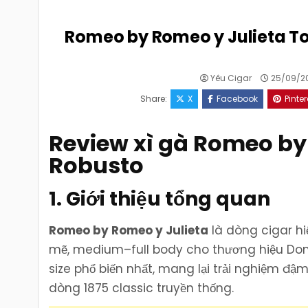
Romeo by Romeo y Julieta T
Yêu Cigar
25/09/2
Share:
X
Facebook
Pinter
Review xì gà Romeo by
Robusto
1. Giới thiệu tổng quan
Romeo by Romeo y Julieta
là dòng cigar h
mẽ, medium–full body cho thương hiệu Dom
size phổ biến nhất, mang lại trải nghiệm đậm
dòng 1875 classic truyền thống.