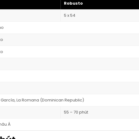
Robusto
5 x 54
no
to
to
 García, La Romana (Dominican Republic)
55 – 70 phút
hâu Á