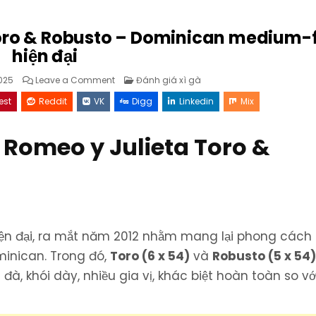
oro & Robusto – Dominican medium-f
hiện đại
on
Posted
025
Leave a Comment
Đánh giá xì gà
Romeo
in
by
est
Reddit
VK
Digg
Linkedin
Mix
Romeo
y
Julieta
Toro
 Romeo y Julieta Toro &
&
Robusto
–
Dominican
medium-
full
hiện
đại
iện đại, ra mắt năm 2012 nhằm mang lại phong các
inican. Trong đó,
Toro (6 x 54)
và
Robusto (5 x 54
 đà, khói dày, nhiều gia vị, khác biệt hoàn toàn so vớ