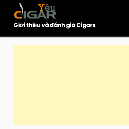
Skip
to
content
Giới thiệu và đánh giá Cigars