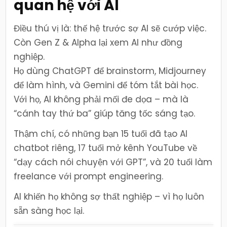
quan hệ với AI
Điều thú vị là: thế hệ trước sợ AI sẽ cướp việc.
Còn Gen Z & Alpha lại xem AI như đồng
nghiệp.
Họ dùng ChatGPT để brainstorm, Midjourney
để làm hình, và Gemini để tóm tắt bài học.
Với họ, AI không phải mối đe dọa – mà là
“cánh tay thứ ba” giúp tăng tốc sáng tạo.
Thậm chí, có những bạn 15 tuổi đã tạo AI
chatbot riêng, 17 tuổi mở kênh YouTube về
“dạy cách nói chuyện với GPT”, và 20 tuổi làm
freelance với prompt engineering.
AI khiến họ không sợ thất nghiệp – vì họ luôn
sẵn sàng học lại.