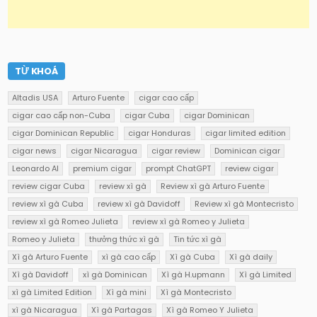
TỪ KHOÁ
Altadis USA
Arturo Fuente
cigar cao cấp
cigar cao cấp non-Cuba
cigar Cuba
cigar Dominican
cigar Dominican Republic
cigar Honduras
cigar limited edition
cigar news
cigar Nicaragua
cigar review
Dominican cigar
Leonardo AI
premium cigar
prompt ChatGPT
review cigar
review cigar Cuba
review xì gà
Review xì gà Arturo Fuente
review xì gà Cuba
review xì gà Davidoff
Review xì gà Montecristo
review xì gà Romeo Julieta
review xì gà Romeo y Julieta
Romeo y Julieta
thưởng thức xì gà
Tin tức xì gà
Xì gà Arturo Fuente
xì gà cao cấp
Xì gà Cuba
Xì gà daily
Xì gà Davidoff
xì gà Dominican
Xì gà H.upmann
Xì gà Limited
xì gà Limited Edition
Xì gà mini
Xì gà Montecristo
xì gà Nicaragua
Xì gà Partagas
Xì gà Romeo Y Julieta