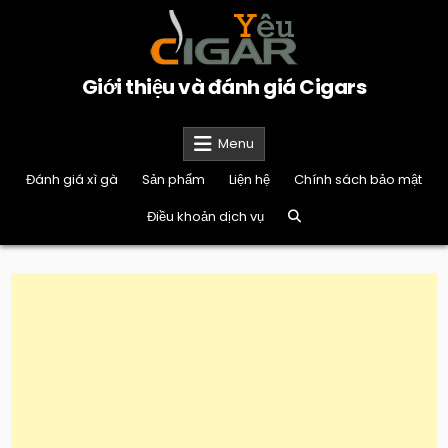
Skip
to
content
Giới thiệu và đánh giá Cigars
Menu
Đánh giá xì gà
Sản phẩm
Liện hệ
Chính sách bảo mật
Điều khoản dịch vụ