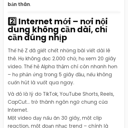
bản thân
.
2️⃣ Internet mới – nơi nội
dung không cần dài, chỉ
cần đúng nhịp
Thế hệ Z đã giết chết những bài viết dài lê
thê. Họ không đọc 2.000 chữ, họ xem 20 giây
video. Thế hệ Alpha thậm chí còn nhanh hơn
– họ phản ứng trong 5 giây đầu, nếu không
cuốn hút là vuốt qua ngay.
Và đó là lý do TikTok, YouTube Shorts, Reels,
CapCut… trở thành ngôn ngữ chung của
Internet.
Một video dạy nấu ăn 30 giây, một clip
reaction, một đoạn nhạc trend – chính là