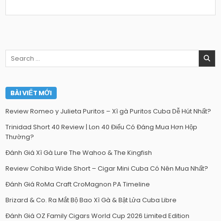
Search
for:
BÀI VIẾT MỚI
Review Romeo y Julieta Puritos – Xì gà Puritos Cuba Dễ Hút Nhất?
Trinidad Short 40 Review | Lon 40 Điếu Có Đáng Mua Hơn Hộp
Thường?
Đánh Giá Xì Gà Lure The Wahoo & The Kingfish
Review Cohiba Wide Short – Cigar Mini Cuba Có Nên Mua Nhất?
Đánh Giá RoMa Craft CroMagnon PA Timeline
Brizard & Co. Ra Mắt Bộ Bao Xì Gà & Bật Lửa Cuba Libre
Đánh Giá OZ Family Cigars World Cup 2026 Limited Edition