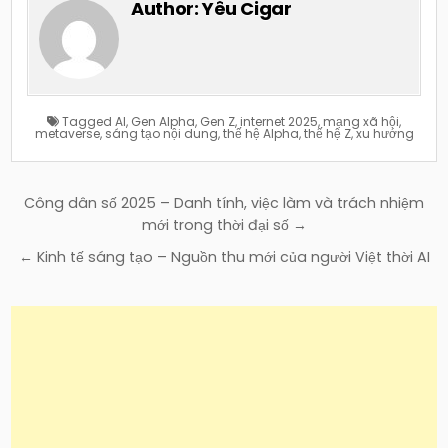
Author:
Yêu Cigar
Tagged
AI
,
Gen Alpha
,
Gen Z
,
internet 2025
,
mạng xã hội
,
metaverse
,
sáng tạo nội dung
,
thế hệ Alpha
,
thế hệ Z
,
xu hướng
Điều
Công dân số 2025 – Danh tính, việc làm và trách nhiệm
hướng
mới trong thời đại số →
bài
← Kinh tế sáng tạo – Nguồn thu mới của người Việt thời AI
viết