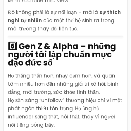
kênh YouTube triệu view.
Đó không phải là sự nổi loạn – mà là
sự thích
nghi tự nhiên
của một thế hệ sinh ra trong
môi trường thay đổi liên tục.
6️⃣ Gen Z & Alpha – những
người tái lập chuẩn mực
đạo đức số
Họ thẳng thắn hơn, nhạy cảm hơn, và quan
tâm nhiều hơn đến những giá trị xã hội: bình
đẳng, môi trường, sức khỏe tinh thần.
Họ sẵn sàng “unfollow” thương hiệu chỉ vì một
phát ngôn thiếu tôn trọng. Họ ủng hộ
influencer sống thật, nói thật, thay vì người
nổi tiếng bóng bẩy.