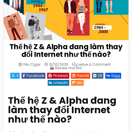
Thế hệ Z & Alpha đang làm thay
đổi Internet như thế nào?
on
Yêu Cigar
10/10/2025
Leave a Comment
Posted
Thế
Review mọi thứ
in
hệ
Z
X
Facebook
Pinterest
Reddit
VK
Digg
&
Alpha
Linkedin
Mix
đang
làm
thay
đổi
Thế hệ Z & Alpha đang
Internet
như
làm thay đổi Internet
thế
nào?
như thế nào?