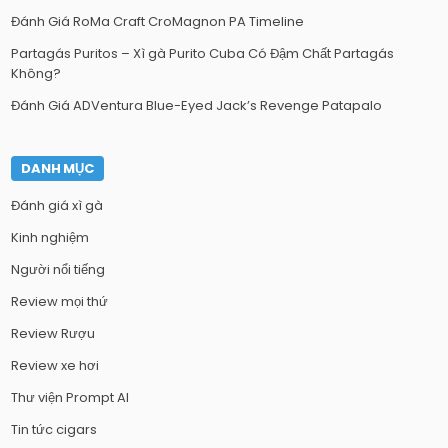
Đánh Giá RoMa Craft CroMagnon PA Timeline
Partagás Puritos – Xì gà Purito Cuba Có Đậm Chất Partagás
Không?
Đánh Giá ADVentura Blue-Eyed Jack’s Revenge Patapalo
DANH MỤC
Đánh giá xì gà
Kinh nghiệm
Người nổi tiếng
Review mọi thứ
Review Rượu
Review xe hơi
Thư viện Prompt AI
Tin tức cigars