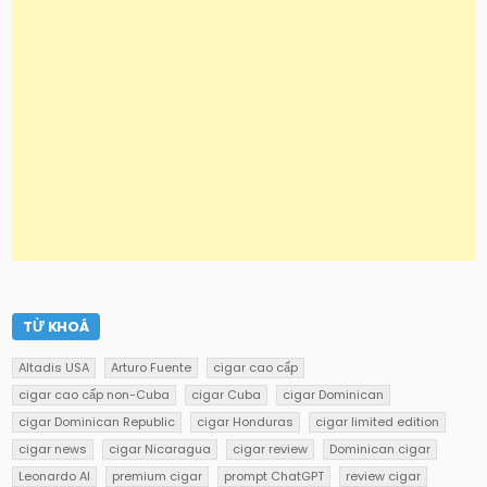
TỪ KHOÁ
Altadis USA
Arturo Fuente
cigar cao cấp
cigar cao cấp non-Cuba
cigar Cuba
cigar Dominican
cigar Dominican Republic
cigar Honduras
cigar limited edition
cigar news
cigar Nicaragua
cigar review
Dominican cigar
Leonardo AI
premium cigar
prompt ChatGPT
review cigar