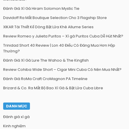
Đánh Giá Xì Gà Hiram Solomon Mystic Tie
Davidoff Ra Mắt Boutique Selection Cho 3 Flagship Store
XIKAR Tái Thiết Kế Dòng Bật Lửa Khè Allume Series
Review Romeo y Julieta Puritos – Xì gà Puritos Cuba Dễ Hút Nhất?
Trinidad Short 40 Review | Lon 40 Điếu Có Đáng Mua Hơn Hộp
Thường?
Đánh Giá Xì Gà Lure The Wahoo & The Kingfish
Review Cohiba Wide Short – Cigar Mini Cuba Có Nên Mua Nhất?
Đánh Giá RoMa Craft CroMagnon PA Timeline
Brizard & Co. Ra Mắt Bộ Bao Xì Gà & Bật Lửa Cuba Libre
DANH MỤC
Đánh giá xì gà
Kinh nghiệm