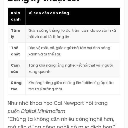
Khía
Vì sao cần cân bằng
cạnh
Tâm
Giảm căng thẳng, lo âu, trầm cảm do so sánh xã
lý
hội và quá tải thông tin.
Thể
Bảo vệ mắt, cổ, giấc ngủ khỏi tác hại ánh sáng
chất
xanh và tư thế sai.
Cảm
Tăng khả năng lắng nghe, kết nối thật với người
xúc
xung quanh.
Sáng
Khoảng trống giữa những lần “offline” giúp não
tạo
tạo ra ý tưởng mới.
Như nhà khoa học Cal Newport nói trong
cuốn
Digital Minimalism
:
“Chúng ta không cần nhiều công nghệ hơn,
mà cần dùng công nghệ có mục đích hơn.”