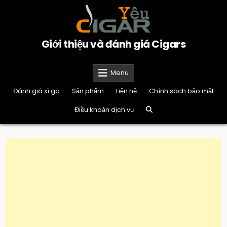
Skip
to
content
Giới thiệu và đánh giá Cigars
Menu
Đánh giá xì gà
Sản phẩm
Liện hệ
Chính sách bảo mật
Điều khoản dịch vụ