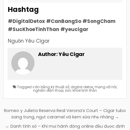
Hashtag
#DigitalDetox #CanBangSo #SongCham
#SucKhoeTinhThan #yeucigar
Nguồn Yêu Cigar
Author:
Yêu Cigar
Tagged
cân bằng kỹ thuật số
,
digital detox
,
mạng xã hội
,
nghiện điện thoại
,
sức khỏe tinh thần
Điều
Romeo y Julieta Reserva Real Verona’s Court – Cigar tubo
hướng
sang trọng, ngọt caramel và kem sữa nhẹ nhàng →
bài
← Danh tính số – Khi mọi hành động online đều được định