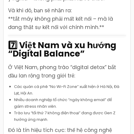
Và khi đó, bạn sẽ nhận ra:
**tắt máy không phải mất kết nối – mà là
đang thật sự kết nối với chính mình.**
7️⃣ Việt Nam và xu hướng
“Digital Balance”
Ở Việt Nam, phong trào “digital detox” bắt
đầu lan rộng trong giới trẻ:
Các quán cà phê “No Wi-Fi Zone” xuất hiện ở Hà Nội, Đà
Lạt, Hội An.
Nhiều doanh nghiệp tổ chức “ngày không email” để
giảm stress nhân viên.
Trào lưu “tối thứ 7 không điện thoại” đang được Gen Z
hưởng ứng mạnh.
Đó là tín hiệu tích cực: thế hệ công nghệ