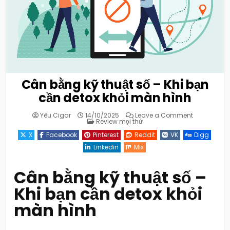
Cân bằng kỹ thuật số – Khi bạn
cần detox khỏi màn hình
on
Yêu Cigar
14/10/2025
Leave a Comment
Posted
Cân
Review mọi thứ
in
bằng
kỹ
X
Facebook
Pinterest
Reddit
VK
Digg
thuật
số
Linkedin
Mix
–
Khi
bạn
cần
Cân bằng kỹ thuật số –
detox
khỏi
Khi bạn cần detox khỏi
màn
hình
màn hình