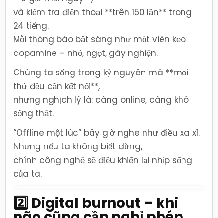
và kiểm tra điện thoại **trên 150 lần** trong
24 tiếng.
Mỗi thông báo bật sáng như một viên kẹo
dopamine – nhỏ, ngọt, gây nghiện.
Chúng ta sống trong kỷ nguyên mà **mọi
thứ đều cần kết nối**,
nhưng nghịch lý là: càng online, càng khó
sống thật.
“Offline một lúc” bây giờ nghe như điều xa xỉ.
Nhưng nếu ta không biết dừng,
chính công nghệ sẽ điều khiển lại nhịp sống
của ta.
2️⃣ Digital burnout – khi
não cũng cần nghỉ phép