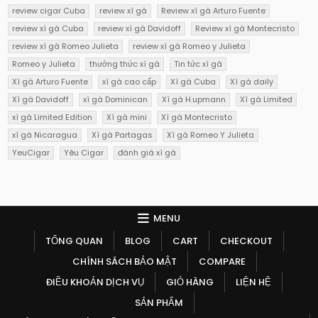
review cigar Cuba
review xì gà
Review xì gà Arturo Fuente
review xì gà Cuba
review xì gà Davidoff
Review xì gà Montecristo
review xì gà Romeo Julieta
review xì gà Romeo y Julieta
Romeo y Julieta
thưởng thức xì gà
Tin tức xì gà
Xì gà Arturo Fuente
xì gà cao cấp
Xì gà Cuba
Xì gà daily
Xì gà Davidoff
xì gà Dominican
Xì gà H.upmann
Xì gà Limited
xì gà Limited Edition
Xì gà mini
Xì gà Montecristo
xì gà Nicaragua
Xì gà Partagas
Xì gà Romeo Y Julieta
YeuCigar
Yêu Cigar
đánh giá xì gà
MENU
TỔNG QUAN
BLOG
CART
CHECKOUT
CHÍNH SÁCH BẢO MẬT
COMPARE
ĐIỀU KHOẢN DỊCH VỤ
GIỎ HÀNG
LIỆN HỆ
SẢN PHẨM