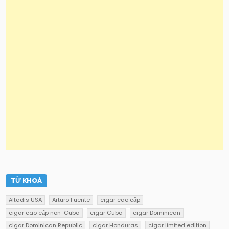
TỪ KHOÁ
Altadis USA
Arturo Fuente
cigar cao cấp
cigar cao cấp non-Cuba
cigar Cuba
cigar Dominican
cigar Dominican Republic
cigar Honduras
cigar limited edition