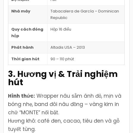
Nhà máy
Tabacalera de García – Dominican
Republic
Quy cách đóng
Hộp 16 điếu
hộp
Phát hành
Altadis USA – 2013
Thời gian hút
90 – 110 phút
3. Hương vị & Trải nghiệm
hút
Hình thức:
Wrapper nâu sẫm ánh đỏ, mịn và
bóng nhẹ, band đôi nâu đồng – vàng kim in
chữ “MONTE” nổi bật.
Hương khô: café đen, cacao, tiêu đen và gỗ
tuyết tùng.