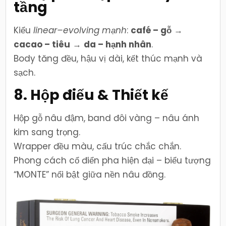
tầng
Kiểu
linear–evolving mạnh
:
café – gỗ
→
cacao – tiêu
→
da – hạnh nhân
.
Body tăng đều, hậu vị dài, kết thúc mạnh và
sạch.
8. Hộp điếu & Thiết kế
Hộp gỗ nâu đậm, band đôi vàng – nâu ánh
kim sang trọng.
Wrapper đều màu, cấu trúc chắc chắn.
Phong cách cổ điển pha hiện đại – biểu tượng
“MONTE” nổi bật giữa nền nâu đồng.