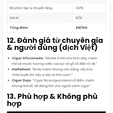
Độ phức tạp & chuyển tầng
14/15
Giá trị
8/10
Tổng điểm
98/100
12. Đánh giá từ chuyên gia
& người dùng (dịch Việt)
Cigar Aficionado:
“Monte 6×60 cho khói dày, mạnh
mẽ và mượt; hương café, cacao và gỗ cổ điển rõ rệt.”
Halfwheel:
“Body mạnh nhưng cân bằng, cấu trúc
cháy tuyệt vời, hậu vị dài và khô sạch.”
Cigar Dojo:
“Cigar Nicaragua blend cổ điển, mạnh
nhưng tinh tế, rất đáng thử cho người sành cigar.”
13. Phù hợp & Không phù
hợp