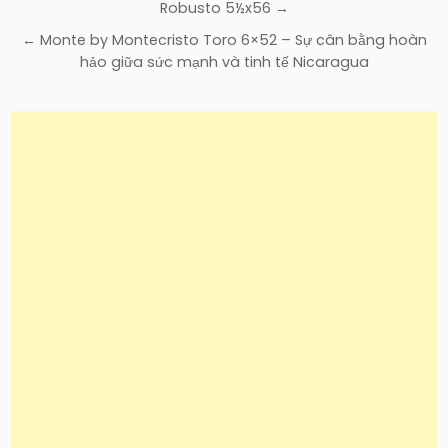
hướng
Robusto 5½x56 →
bài
← Monte by Montecristo Toro 6×52 – Sự cân bằng hoàn
viết
hảo giữa sức mạnh và tinh tế Nicaragua