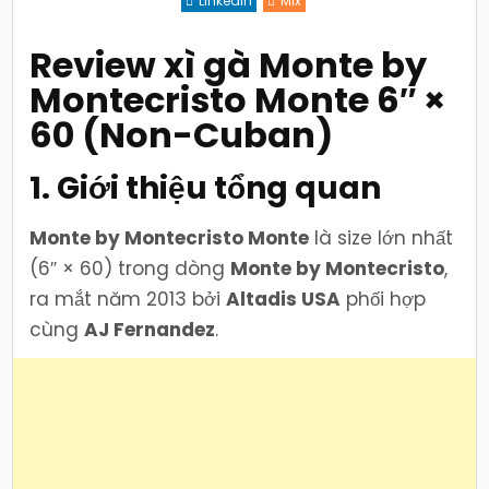
Linkedin
Mix
–
Cigar
Nicaragua
mạnh
Review xì gà Monte by
mẽ,
hương
Montecristo Monte 6″ ×
café
và
gỗ
60 (Non-Cuban)
cổ
điển
1. Giới thiệu tổng quan
Monte by Montecristo Monte
là size lớn nhất
(6″ × 60) trong dòng
Monte by Montecristo
,
ra mắt năm 2013 bởi
Altadis USA
phối hợp
cùng
AJ Fernandez
.