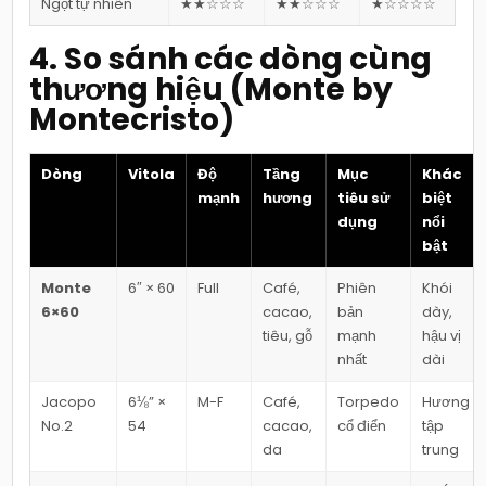
Ngọt tự nhiên
★★☆☆☆
★★☆☆☆
★☆☆☆☆
4. So sánh các dòng cùng
thương hiệu (Monte by
Montecristo)
Dòng
Vitola
Độ
Tầng
Mục
Khác
mạnh
hương
tiêu sử
biệt
dụng
nổi
bật
Monte
6″ × 60
Full
Café,
Phiên
Khói
6×60
cacao,
bản
dày,
tiêu, gỗ
mạnh
hậu vị
nhất
dài
Jacopo
6⅛” ×
M-F
Café,
Torpedo
Hương
No.2
54
cacao,
cổ điển
tập
da
trung