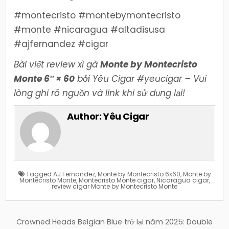
#montecristo #montebymontecristo
#monte #nicaragua #altadisusa
#ajfernandez #cigar
Bài viết review xì gà
Monte by Montecristo
Monte 6″ × 60
bởi Yêu Cigar #yeucigar – Vui
lòng ghi rõ nguồn và link khi sử dụng lại!
Author:
Yêu Cigar
Tagged
AJ Fernandez
,
Monte by Montecristo 6x60
,
Monte by
Montecristo Monte
,
Montecristo Monte cigar
,
Nicaragua cigar
,
review cigar Monte by Montecristo Monte
Điều
Crowned Heads Belgian Blue trở lại năm 2025: Double