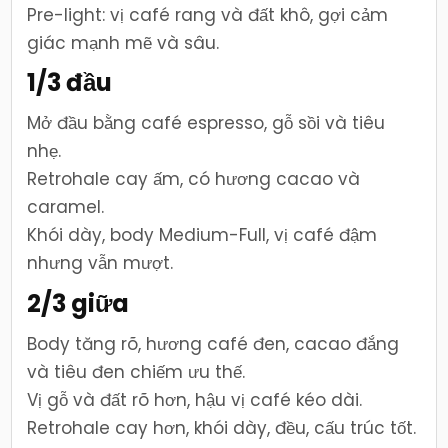
Pre-light: vị café rang và đất khô, gợi cảm
giác mạnh mẽ và sâu.
1/3 đầu
Mở đầu bằng café espresso, gỗ sồi và tiêu
nhẹ.
Retrohale cay ấm, có hương cacao và
caramel.
Khói dày, body Medium-Full, vị café đậm
nhưng vẫn mượt.
2/3 giữa
Body tăng rõ, hương café đen, cacao đắng
và tiêu đen chiếm ưu thế.
Vị gỗ và đất rõ hơn, hậu vị café kéo dài.
Retrohale cay hơn, khói dày, đều, cấu trúc tốt.