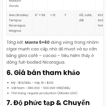
Maduro
Gordo
Alec Bradley
6″ × 58
≈ 13
F
Gỗ, café,
Khói
Tempus
đất
khô
Nicaragua
hơn
Magnus
Tổng kết:
Monte 6×60
đứng vững trong nhóm
cigar mạnh cao cấp, nhờ độ mượt và sự cân
bằng giữa café – cacao – tiêu hiếm thấy ở
dòng full-bodied Nicaragua.
6. Giá bán tham khảo
Mỹ: ~$13/điếu – hộp 16 ≈ $210
Việt Nam: ~380.000 – 500.000 VNĐ/điếu
Tình trạng: regular production (Altadis USA)
7. Độ phức tạp & Chuyển