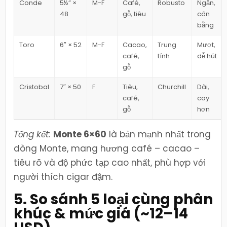
Conde
5½” ×
M-F
Café,
Robusto
Ngắn,
48
gỗ, tiêu
cân
bằng
Toro
6″ × 52
M-F
Cacao,
Trung
Mượt,
café,
tính
dễ hút
gỗ
Cristobal
7″ × 50
F
Tiêu,
Churchill
Dài,
café,
cay
gỗ
hơn
Tổng kết:
Monte 6×60
là bản mạnh nhất trong
dòng Monte, mang hương café – cacao –
tiêu rõ và độ phức tạp cao nhất, phù hợp với
người thích cigar đậm.
5. So sánh 5 loại cùng phân
khúc & mức giá (~12–14