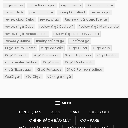
cigar news
cigar Nicaragua
cigar review
Dominican cigar
Leonardo AI
premium cigar
prompt ChatGPT
review cigar
review cigar Cuba
review xì gà
Review xì gà Arturo Fuente
review xì gà Cuba
review xì gà Davidoff
Review xì gà Montecristo
review xì gà Romeo Julieta
review xì gà Romeo y Julieta
Romeo y Julieta
thưởng thức xì gà
Tin tức xì gà
Xì gà Arturo Fuente
xì gà cao cấp
Xì gà Cuba
Xì gà daily
Xì gà Davidoff
xì gà Dominican
Xì gà H.upmann
Xì gà Limited
xì gà Limited Edition
Xì gà mini
Xì gà Montecristo
xì gà Nicaragua
Xì gà Partagas
Xì gà Romeo Y Julieta
YeuCigar
Yêu Cigar
đánh giá xì gà
MENU
TỔNG QUAN
BLOG
CART
CHECKOUT
CHÍNH SÁCH BẢO MẬT
COMPARE