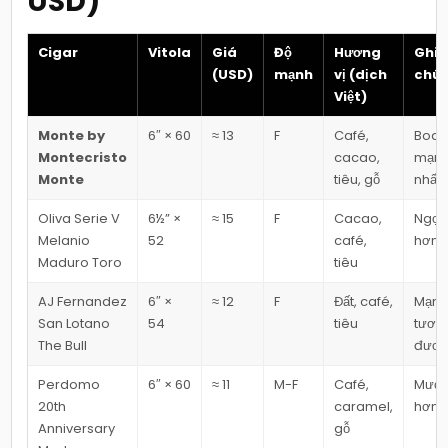
USD)
Cigar
Vitola
Giá
Độ
Hương
Ghi
(USD)
mạnh
vị (dịch
chú
Việt)
Monte by
6″ × 60
≈ 13
F
Café,
Body
Montecristo
cacao,
mạn
Monte
tiêu, gỗ
nhất
Oliva Serie V
6½” ×
≈ 15
F
Cacao,
Ngọt
Melanio
52
café,
hơn
Maduro Toro
tiêu
AJ Fernandez
6″ ×
≈ 12
F
Đất, café,
Mạn
San Lotano
54
tiêu
tươn
The Bull
đươ
Perdomo
6″ × 60
≈ 11
M-F
Café,
Mượt
20th
caramel,
hơn
Anniversary
gỗ