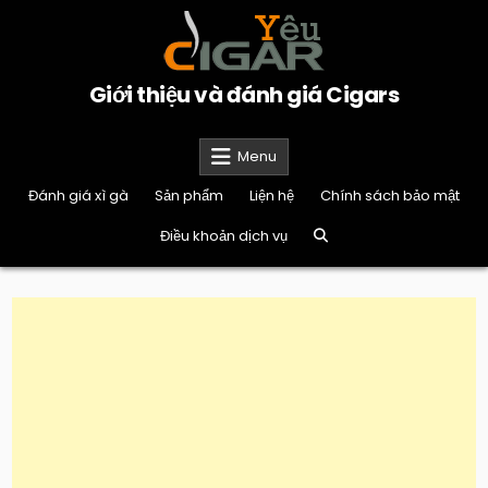
Skip
to
content
Giới thiệu và đánh giá Cigars
Menu
Đánh giá xì gà
Sản phẩm
Liện hệ
Chính sách bảo mật
Điều khoản dịch vụ