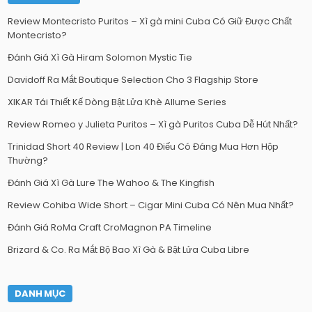
Review Montecristo Puritos – Xì gà mini Cuba Có Giữ Được Chất
Montecristo?
Đánh Giá Xì Gà Hiram Solomon Mystic Tie
Davidoff Ra Mắt Boutique Selection Cho 3 Flagship Store
XIKAR Tái Thiết Kế Dòng Bật Lửa Khè Allume Series
Review Romeo y Julieta Puritos – Xì gà Puritos Cuba Dễ Hút Nhất?
Trinidad Short 40 Review | Lon 40 Điếu Có Đáng Mua Hơn Hộp
Thường?
Đánh Giá Xì Gà Lure The Wahoo & The Kingfish
Review Cohiba Wide Short – Cigar Mini Cuba Có Nên Mua Nhất?
Đánh Giá RoMa Craft CroMagnon PA Timeline
Brizard & Co. Ra Mắt Bộ Bao Xì Gà & Bật Lửa Cuba Libre
DANH MỤC