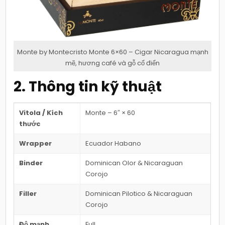
Monte by Montecristo Monte 6×60 – Cigar Nicaragua mạnh
mẽ, hương café và gỗ cổ điển
2. Thông tin kỹ thuật
Vitola / Kích
Monte – 6″ × 60
thước
Wrapper
Ecuador Habano
Binder
Dominican Olor & Nicaraguan
Corojo
Filler
Dominican Pilotico & Nicaraguan
Corojo
Độ mạnh
Full