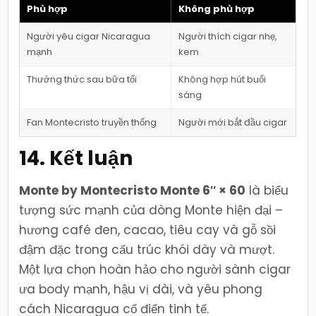
Phù hợp
Không phù hợp
Người yêu cigar Nicaragua
Người thích cigar nhẹ,
mạnh
kem
Thưởng thức sau bữa tối
Không hợp hút buổi
sáng
Fan Montecristo truyền thống
Người mới bắt đầu cigar
14. Kết luận
Monte by Montecristo Monte 6″ × 60
là biểu
tượng sức mạnh của dòng Monte hiện đại –
hương café đen, cacao, tiêu cay và gỗ sồi
đậm đặc trong cấu trúc khói dày và mượt.
Một lựa chọn hoàn hảo cho người sành cigar
ưa body mạnh, hậu vị dài, và yêu phong
cách Nicaragua cổ điển tinh tế.