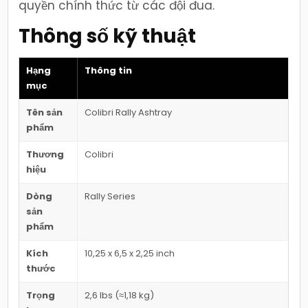
quyền chính thức từ các đội đua.
Thông số kỹ thuật
Hạng
Thông tin
mục
Tên sản
Colibri Rally Ashtray
phẩm
Thương
Colibri
hiệu
Dòng
Rally Series
sản
phẩm
Kích
10,25 x 6,5 x 2,25 inch
thước
Trọng
2,6 lbs (≈1,18 kg)