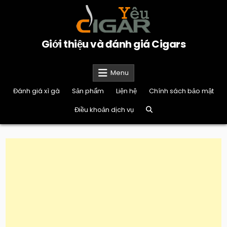
Skip
to
content
Giới thiệu và đánh giá Cigars
Menu
Đánh giá xì gà
Sản phẩm
Liện hệ
Chính sách bảo mật
Điều khoản dịch vụ