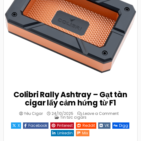
Colibri Rally Ashtray – Gạt tàn
cigar lấy cảm hứng từ F1
on
Yêu Cigar
24/10/2025
Leave a Comment
Posted
Colibri
Tin tức cigars
in
Rally
Ashtray
X
Facebook
Pinterest
Reddit
VK
Digg
–
Gạt
Linkedin
Mix
tàn
cigar