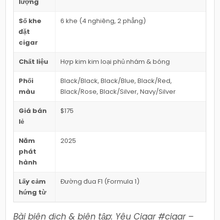
lượng
Số khe
6 khe (4 nghiêng, 2 phẳng)
đặt
cigar
Chất liệu
Hợp kim kim loại phủ nhám & bóng
Phối
Black/Black, Black/Blue, Black/Red,
màu
Black/Rose, Black/Silver, Navy/Silver
Giá bán
$175
lẻ
Năm
2025
phát
hành
Lấy cảm
Đường đua F1 (Formula 1)
hứng từ
Bài biên dịch & biên tập: Yêu Cigar #cigar –