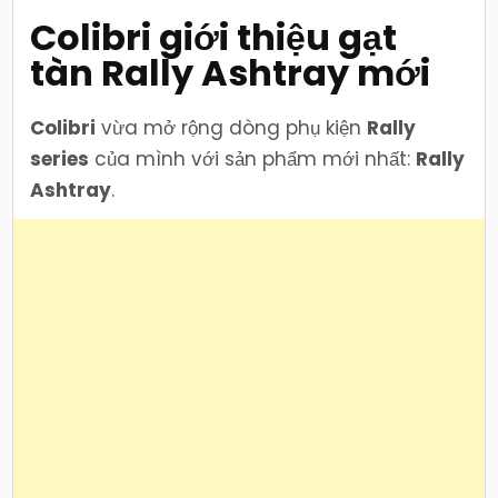
lấy
cảm
Colibri giới thiệu gạt
hứng
từ
tàn Rally Ashtray mới
F1
Colibri
vừa mở rộng dòng phụ kiện
Rally
series
của mình với sản phẩm mới nhất:
Rally
Ashtray
.