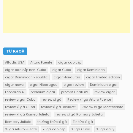
TỪ KHOÁ
Altadis USA
Arturo Fuente
cigar cao cấp
cigar cao cấp non-Cuba
cigar Cuba
cigar Dominican
cigar Dominican Republic
cigar Honduras
cigar limited edition
cigar news
cigar Nicaragua
cigar review
Dominican cigar
Leonardo AI
premium cigar
prompt ChatGPT
review cigar
review cigar Cuba
review xì gà
Review xì gà Arturo Fuente
review xì gà Cuba
review xì gà Davidoff
Review xì gà Montecristo
review xì gà Romeo Julieta
review xì gà Romeo y Julieta
Romeo y Julieta
thưởng thức xì gà
Tin tức xì gà
Xì gà Arturo Fuente
xì gà cao cấp
Xì gà Cuba
Xì gà daily