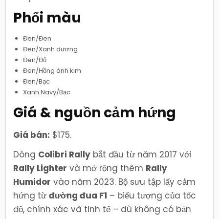
Phối màu
Đen/Đen
Đen/Xanh dương
Đen/Đỏ
Đen/Hồng ánh kim
Đen/Bạc
Xanh Navy/Bạc
Giá & nguồn cảm hứng
Giá bán:
$175.
Dòng
Colibri Rally
bắt đầu từ năm 2017 với
Rally Lighter
và mở rộng thêm
Rally
Humidor
vào năm 2023. Bộ sưu tập lấy cảm
hứng từ
đường đua F1
– biểu tượng của tốc
độ, chính xác và tinh tế – dù không có bản