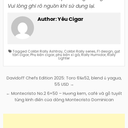
Vui lòng ghi rõ nguồn khi sử dụng lại.
Author:
Yêu Cigar
Tagged
Colibri Rally Ashtray
,
Colibri Rally series
,
F1 design
,
gạt
tàn cigar
,
Phụ kiện cigar
,
phụ kiện xì gà
,
Rally Humidor
,
Rally
Lighter
Điều
Davidoff Chefs Edition 2025: Toro 6¼x52, blend ủ yagua,
hướng
55 USD →
bài
← Montecristo No.2 6×50 – Hương kem, café và gỗ tuyết
viết
tùng kinh điển của dòng Montecristo Dominican