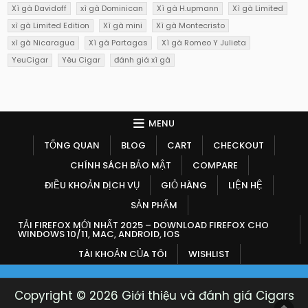
Xì gà Davidoff
xì gà Dominican
Xì gà H.upmann
Xì gà Limited
xì gà Limited Edition
Xì gà mini
Xì gà Montecristo
xì gà Nicaragua
Xì gà Partagas
Xì gà Romeo Y Julieta
YeuCigar
Yêu Cigar
đánh giá xì gà
MENU
TỔNG QUAN
BLOG
CART
CHECKOUT
CHÍNH SÁCH BẢO MẬT
COMPARE
ĐIỀU KHOẢN DỊCH VỤ
GIỎ HÀNG
LIỆN HỆ
SẢN PHẨM
TẢI FIREFOX MỚI NHẤT 2025 – DOWNLOAD FIREFOX CHO
WINDOWS 10/11, MAC, ANDROID, IOS
TÀI KHOẢN CỦA TÔI
WISHLIST
Copyright © 2026 Giới thiệu và đánh giá Cigars