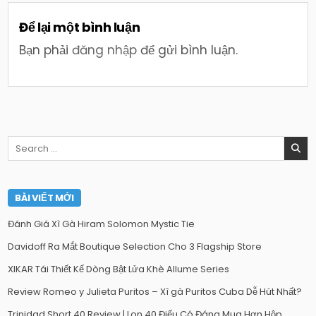
Để lại một bình luận
Bạn phải
đăng nhập
để gửi bình luận.
Search
for:
BÀI VIẾT MỚI
Đánh Giá Xì Gà Hiram Solomon Mystic Tie
Davidoff Ra Mắt Boutique Selection Cho 3 Flagship Store
XIKAR Tái Thiết Kế Dòng Bật Lửa Khè Allume Series
Review Romeo y Julieta Puritos – Xì gà Puritos Cuba Dễ Hút Nhất?
Trinidad Short 40 Review | Lon 40 Điếu Có Đáng Mua Hơn Hộp