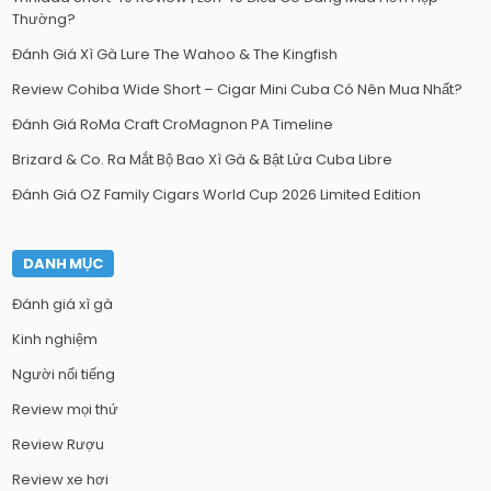
Thường?
Đánh Giá Xì Gà Lure The Wahoo & The Kingfish
Review Cohiba Wide Short – Cigar Mini Cuba Có Nên Mua Nhất?
Đánh Giá RoMa Craft CroMagnon PA Timeline
Brizard & Co. Ra Mắt Bộ Bao Xì Gà & Bật Lửa Cuba Libre
Đánh Giá OZ Family Cigars World Cup 2026 Limited Edition
DANH MỤC
Đánh giá xì gà
Kinh nghiệm
Người nổi tiếng
Review mọi thứ
Review Rượu
Review xe hơi