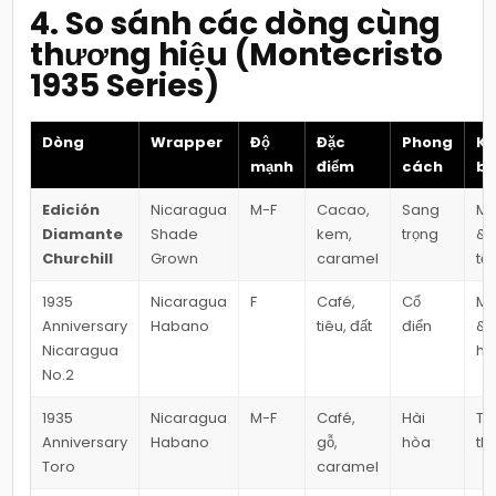
4. So sánh các dòng cùng
thương hiệu (Montecristo
1935 Series)
Dòng
Wrapper
Độ
Đặc
Phong
K
mạnh
điểm
cách
bi
Edición
Nicaragua
M-F
Cacao,
Sang
Mư
Diamante
Shade
kem,
trọng
& 
Churchill
Grown
caramel
tế 
1935
Nicaragua
F
Café,
Cổ
Mạ
Anniversary
Habano
tiêu, đất
điển
& 
Nicaragua
hơ
No.2
1935
Nicaragua
M-F
Café,
Hài
Tr
Anniversary
Habano
gỗ,
hòa
th
Toro
caramel