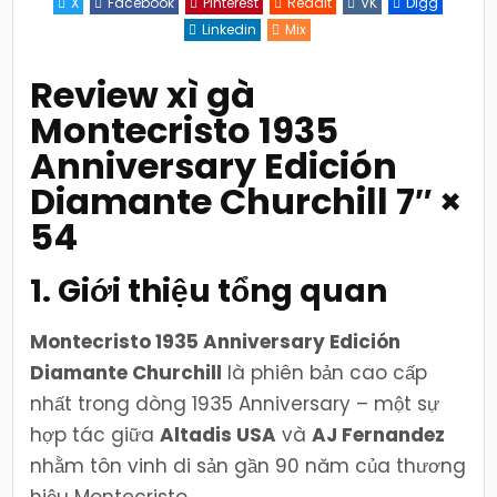
X
Facebook
Pinterest
Reddit
VK
Digg
Edición
Diamante
Linkedin
Mix
Churchill
7×54
–
Đỉnh
Review xì gà
cao
sang
Montecristo 1935
trọng
của
AJ
Anniversary Edición
Fernandez
Diamante Churchill 7″ ×
54
1. Giới thiệu tổng quan
Montecristo 1935 Anniversary Edición
Diamante Churchill
là phiên bản cao cấp
nhất trong dòng 1935 Anniversary – một sự
hợp tác giữa
Altadis USA
và
AJ Fernandez
nhằm tôn vinh di sản gần 90 năm của thương
hiệu Montecristo.