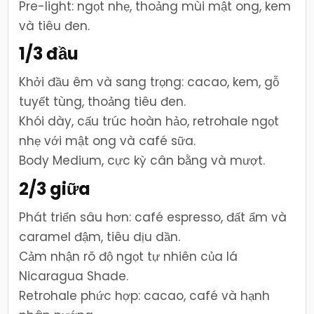
Pre-light: ngọt nhẹ, thoảng mùi mật ong, kem
và tiêu đen.
1/3 đầu
Khởi đầu êm và sang trọng: cacao, kem, gỗ
tuyết tùng, thoảng tiêu đen.
Khói dày, cấu trúc hoàn hảo, retrohale ngọt
nhẹ với mật ong và café sữa.
Body Medium, cực kỳ cân bằng và mượt.
2/3 giữa
Phát triển sâu hơn: café espresso, đất ẩm và
caramel đậm, tiêu dịu dần.
Cảm nhận rõ độ ngọt tự nhiên của lá
Nicaragua Shade.
Retrohale phức hợp: cacao, café và hạnh