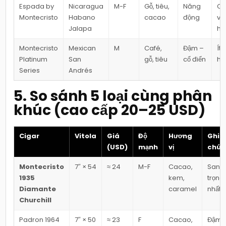
Espada by
Nicaragua
M-F
Gỗ, tiêu,
Năng
Ca
Montecristo
Habano
cacao
động
và 
Jalapa
hơ
Montecristo
Mexican
M
Café,
Đậm –
Ít 
Platinum
San
gỗ, tiêu
cổ điển
hơ
Series
Andrés
5. So sánh 5 loại cùng phân
khúc (cao cấp 20–25 USD)
Cigar
Vitola
Giá
Độ
Hương
Ghi
(USD)
mạnh
vị
chú
Montecristo
7″ × 54
≈ 24
M-F
Cacao,
Sang
1935
kem,
trọng
Diamante
caramel
nhất
Churchill
Padron 1964
7″ × 50
≈ 23
F
Cacao,
Đậm