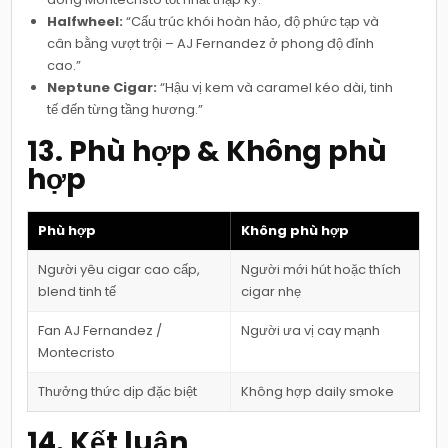
Halfwheel:
“Cấu trúc khói hoàn hảo, độ phức tạp và
cân bằng vượt trội – AJ Fernandez ở phong độ đỉnh
cao.”
Neptune Cigar:
“Hậu vị kem và caramel kéo dài, tinh
tế đến từng tầng hương.”
13. Phù hợp & Không phù
hợp
Phù hợp
Không phù hợp
Người yêu cigar cao cấp,
Người mới hút hoặc thích
blend tinh tế
cigar nhẹ
Fan AJ Fernandez /
Người ưa vị cay mạnh
Montecristo
Thưởng thức dịp đặc biệt
Không hợp daily smoke
14. Kết luận