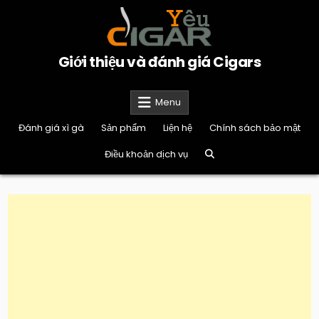
Skip
to
content
Giới thiệu và đánh giá Cigars
Menu
Đánh giá xì gà
Sản phẩm
Liện hệ
Chính sách bảo mật
Điều khoản dịch vụ