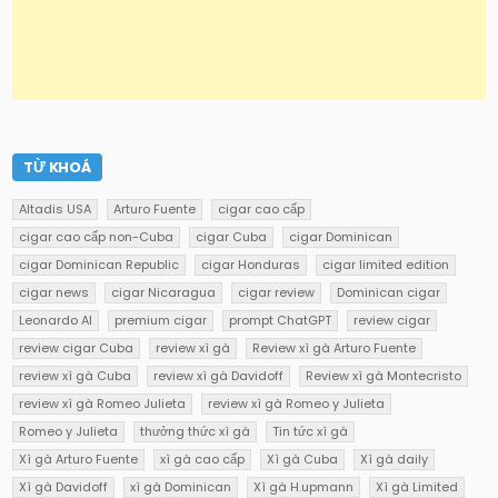
TỪ KHOÁ
Altadis USA
Arturo Fuente
cigar cao cấp
cigar cao cấp non-Cuba
cigar Cuba
cigar Dominican
cigar Dominican Republic
cigar Honduras
cigar limited edition
cigar news
cigar Nicaragua
cigar review
Dominican cigar
Leonardo AI
premium cigar
prompt ChatGPT
review cigar
review cigar Cuba
review xì gà
Review xì gà Arturo Fuente
review xì gà Cuba
review xì gà Davidoff
Review xì gà Montecristo
review xì gà Romeo Julieta
review xì gà Romeo y Julieta
Romeo y Julieta
thưởng thức xì gà
Tin tức xì gà
Xì gà Arturo Fuente
xì gà cao cấp
Xì gà Cuba
Xì gà daily
Xì gà Davidoff
xì gà Dominican
Xì gà H.upmann
Xì gà Limited