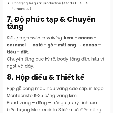
Tình trạng: Regular production (Altadis USA – AJ
Fernandez)
7. Độ phức tạp & Chuyển
tầng
Kiểu
progressive-evolving
:
kem – cacao –
caramel
→
café – gỗ – mật ong
→
cacao –
tiêu – đất
.
Chuyển tầng cực kỳ rõ, body tăng dần, hậu vị
ngọt và dày.
8. Hộp điếu & Thiết kế
Hộp gỗ bóng màu nâu vàng cao cấp, in logo
Montecristo 1935 bằng vàng kim.
Band vàng – đồng – trắng cực kỳ tinh xảo,
biểu tượng Montecristo 3 kiếm cổ điển nâng