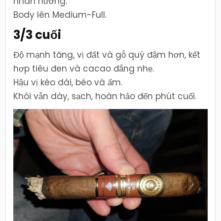
nhân nướng.
Body lên Medium-Full.
3/3 cuối
Độ mạnh tăng, vị đất và gỗ quý đậm hơn, kết
hợp tiêu đen và cacao đắng nhẹ.
Hậu vị kéo dài, béo và ấm.
Khói vẫn dày, sạch, hoàn hảo đến phút cuối.