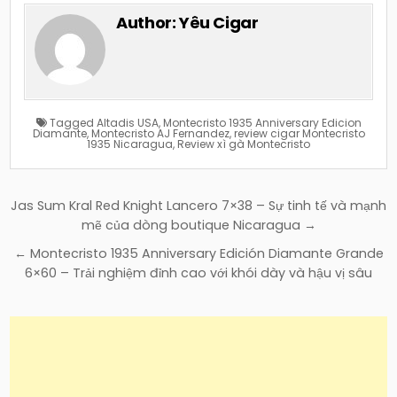
Author:
Yêu Cigar
Tagged
Altadis USA
,
Montecristo 1935 Anniversary Edicion
Diamante
,
Montecristo AJ Fernandez
,
review cigar Montecristo
1935 Nicaragua
,
Review xì gà Montecristo
Điều
Jas Sum Kral Red Knight Lancero 7×38 – Sự tinh tế và mạnh
hướng
mẽ của dòng boutique Nicaragua →
bài
← Montecristo 1935 Anniversary Edición Diamante Grande
viết
6×60 – Trải nghiệm đỉnh cao với khói dày và hậu vị sâu