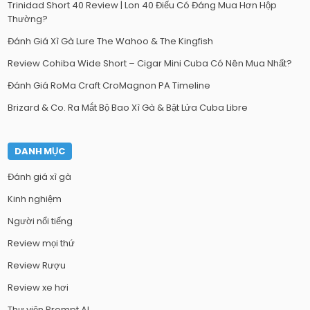
Trinidad Short 40 Review | Lon 40 Điếu Có Đáng Mua Hơn Hộp
Thường?
Đánh Giá Xì Gà Lure The Wahoo & The Kingfish
Review Cohiba Wide Short – Cigar Mini Cuba Có Nên Mua Nhất?
Đánh Giá RoMa Craft CroMagnon PA Timeline
Brizard & Co. Ra Mắt Bộ Bao Xì Gà & Bật Lửa Cuba Libre
DANH MỤC
Đánh giá xì gà
Kinh nghiệm
Người nổi tiếng
Review mọi thứ
Review Rượu
Review xe hơi
Thư viện Prompt AI