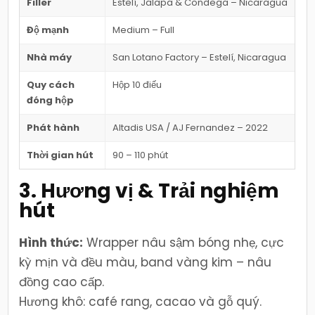
Filler
Estelí, Jalapa & Condega – Nicaragua
Độ mạnh
Medium – Full
Nhà máy
San Lotano Factory – Estelí, Nicaragua
Quy cách
Hộp 10 điếu
đóng hộp
Phát hành
Altadis USA / AJ Fernandez – 2022
Thời gian hút
90 – 110 phút
3. Hương vị & Trải nghiệm
hút
Hình thức:
Wrapper nâu sậm bóng nhẹ, cực
kỳ mịn và đều màu, band vàng kim – nâu
đồng cao cấp.
Hương khô: café rang, cacao và gỗ quý.