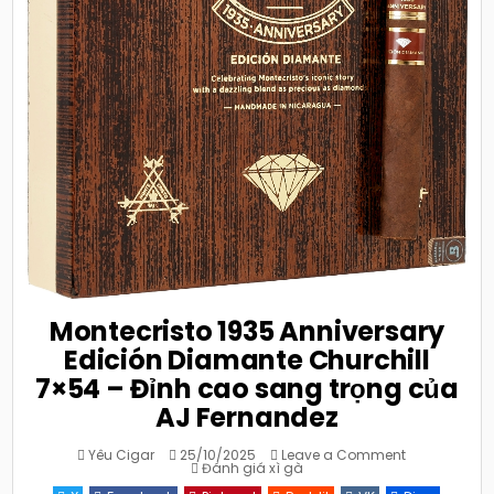
Montecristo 1935 Anniversary
Edición Diamante Churchill
7×54 – Đỉnh cao sang trọng của
AJ Fernandez
on
Yêu Cigar
25/10/2025
Leave a Comment
Posted
Montecristo
Đánh giá xì gà
in
1935
Anniversary