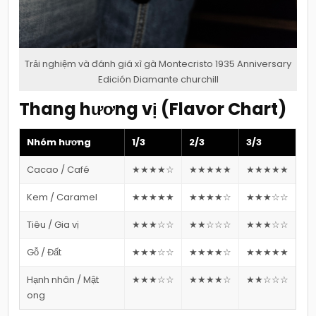
Trải nghiệm và đánh giá xì gà Montecristo 1935 Anniversary
Edición Diamante churchill
Thang hương vị (Flavor Chart)
Nhóm hương
1/3
2/3
3/3
Cacao / Café
★★★★☆
★★★★★
★★★★★
Kem / Caramel
★★★★★
★★★★☆
★★★☆☆
Tiêu / Gia vị
★★★☆☆
★★☆☆☆
★★★☆☆
Gỗ / Đất
★★★☆☆
★★★★☆
★★★★★
Hạnh nhân / Mật
★★★☆☆
★★★★☆
★★☆☆☆
ong