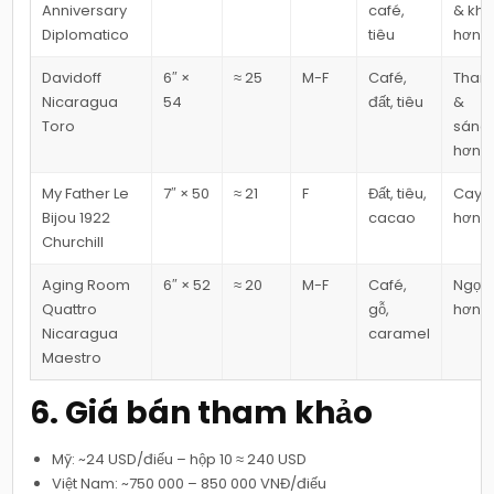
Anniversary
café,
& kh
Diplomatico
tiêu
hơn
Davidoff
6″ ×
≈ 25
M-F
Café,
Than
Nicaragua
54
đất, tiêu
&
Toro
sáng
hơn
My Father Le
7″ × 50
≈ 21
F
Đất, tiêu,
Cay
Bijou 1922
cacao
hơn
Churchill
Aging Room
6″ × 52
≈ 20
M-F
Café,
Ngọt
Quattro
gỗ,
hơn
Nicaragua
caramel
Maestro
6. Giá bán tham khảo
Mỹ: ~24 USD/điếu – hộp 10 ≈ 240 USD
Việt Nam: ~750 000 – 850 000 VNĐ/điếu