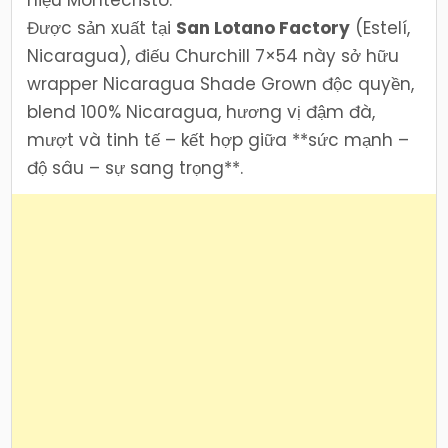
Được sản xuất tại
San Lotano Factory
(Estelí,
Nicaragua), điếu Churchill 7×54 này sở hữu
wrapper Nicaragua Shade Grown độc quyền,
blend 100% Nicaragua, hương vị đậm đà,
mượt và tinh tế – kết hợp giữa **sức mạnh –
độ sâu – sự sang trọng**.