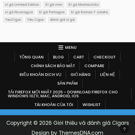
xì gà Limited Edition
Xì gà mini
Xì gà Montecristo
xì gà Nicaragua
Xì gà Partagas
Xì gà Romeo Y Julieta
YeuCigar
Yêu Cigar
đánh giá xì gà
MENU
TỔNG QUAN
BLOG
CART
CHECKOUT
CHÍNH SÁCH BẢO MẬT
COMPARE
ĐIỀU KHOẢN DỊCH VỤ
GIỎ HÀNG
LIỆN HỆ
SẢN PHẨM
TẢI FIREFOX MỚI NHẤT 2025 – DOWNLOAD FIREFOX CHO
WINDOWS 10/11, MAC, ANDROID, IOS
TÀI KHOẢN CỦA TÔI
WISHLIST
Copyright © 2026 Giới thiệu và đánh giá Cigars
SCR
Design by ThemesDNA.com
TO