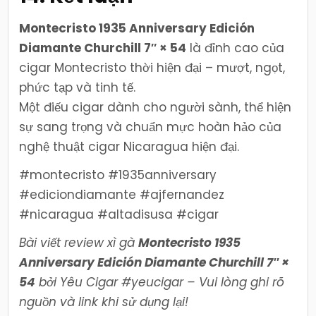
Montecristo 1935 Anniversary Edición
Diamante Churchill 7″ × 54
là đỉnh cao của
cigar Montecristo thời hiện đại – mượt, ngọt,
phức tạp và tinh tế.
Một điếu cigar dành cho người sành, thể hiện
sự sang trọng và chuẩn mực hoàn hảo của
nghệ thuật cigar Nicaragua hiện đại.
#montecristo #1935anniversary
#ediciondiamante #ajfernandez
#nicaragua #altadisusa #cigar
Bài viết review xì gà
Montecristo 1935
Anniversary Edición Diamante Churchill 7″ ×
54
bởi Yêu Cigar #yeucigar – Vui lòng ghi rõ
nguồn và link khi sử dụng lại!