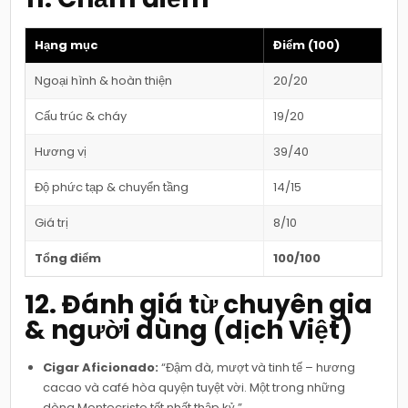
Hạng mục
Điểm (100)
Ngoại hình & hoàn thiện
20/20
Cấu trúc & cháy
19/20
Hương vị
39/40
Độ phức tạp & chuyển tầng
14/15
Giá trị
8/10
Tổng điểm
100/100
12. Đánh giá từ chuyên gia
& người dùng (dịch Việt)
Cigar Aficionado:
“Đậm đà, mượt và tinh tế – hương
cacao và café hòa quyện tuyệt vời. Một trong những
dòng Montecristo tốt nhất thập kỷ.”