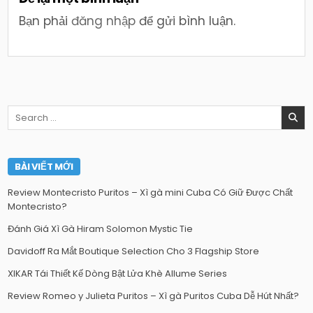
Bạn phải
đăng nhập
để gửi bình luận.
Search
for:
BÀI VIẾT MỚI
Review Montecristo Puritos – Xì gà mini Cuba Có Giữ Được Chất
Montecristo?
Đánh Giá Xì Gà Hiram Solomon Mystic Tie
Davidoff Ra Mắt Boutique Selection Cho 3 Flagship Store
XIKAR Tái Thiết Kế Dòng Bật Lửa Khè Allume Series
Review Romeo y Julieta Puritos – Xì gà Puritos Cuba Dễ Hút Nhất?