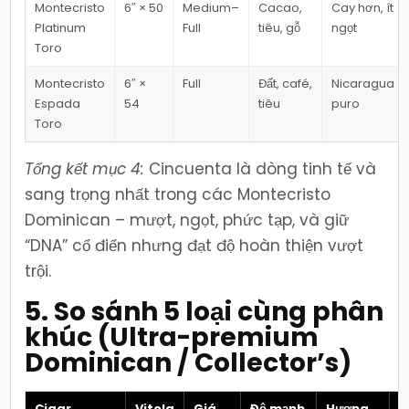
Montecristo
6″ × 50
Medium–
Cacao,
Cay hơn, ít
Platinum
Full
tiêu, gỗ
ngọt
Toro
Montecristo
6″ ×
Full
Đất, café,
Nicaragua
Espada
54
tiêu
puro
Toro
Tổng kết mục 4:
Cincuenta là dòng tinh tế và
sang trọng nhất trong các Montecristo
Dominican – mượt, ngọt, phức tạp, và giữ
“DNA” cổ điển nhưng đạt độ hoàn thiện vượt
trội.
5. So sánh 5 loại cùng phân
khúc (Ultra-premium
Dominican / Collector’s)
Cigar
Vitola
Giá
Độ mạnh
Hương
G