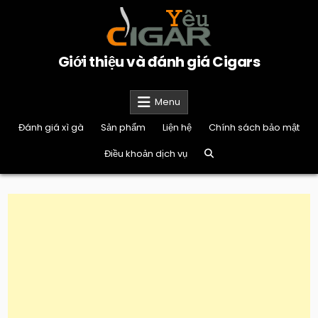
Skip
to
content
Giới thiệu và đánh giá Cigars
Menu
Đánh giá xì gà
Sản phẩm
Liện hệ
Chính sách bảo mật
Điều khoản dịch vụ