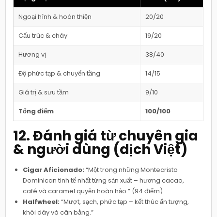
Ngoại hình & hoàn thiện
20/20
Cấu trúc & cháy
19/20
Hương vị
38/40
Độ phức tạp & chuyển tầng
14/15
Giá trị & sưu tầm
9/10
Tổng điểm
100/100
12. Đánh giá từ chuyên gia
& người dùng (dịch Việt)
Cigar Aficionado:
“Một trong những Montecristo
Dominican tinh tế nhất từng sản xuất – hương cacao,
café và caramel quyện hoàn hảo.” (94 điểm)
Halfwheel:
“Mượt, sạch, phức tạp – kết thúc ấn tượng,
khói dày và cân bằng.”