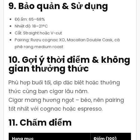
9. Bảo quản & Sử dụng
Độ ẩm: 65–68%
Nhiệt độ: 18–21°C
Cắt: Straight hoặc V-cut
Pairing: Rượu cognac XO, Macallan Double Cask, cà
phê rang medium roast
10. Gợi ý thời điểm & không
gian thưởng thức
Phù hợp buổi tối, dịp đặc biệt hoặc thưởng
thức cùng bạn cigar lâu năm.
Cigar mang hương ngọt – béo, nên pairing
tốt nhất với cognac hoặc espresso.
11. Chấm điểm
Hạng mục
Điểm (100)