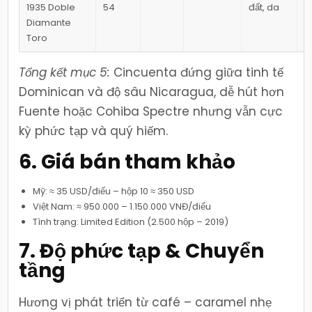
1935 Doble
54
đất, da
2
Diamante
L
Toro
Tổng kết mục 5:
Cincuenta đứng giữa tinh tế
Dominican và độ sâu Nicaragua, dễ hút hơn
Fuente hoặc Cohiba Spectre nhưng vẫn cực
kỳ phức tạp và quý hiếm.
6. Giá bán tham khảo
Mỹ: ≈ 35 USD/điếu – hộp 10 ≈ 350 USD
Việt Nam: ≈ 950.000 – 1.150.000 VNĐ/điếu
Tình trạng: Limited Edition (2.500 hộp – 2019)
7. Độ phức tạp & Chuyển
tầng
Hương vị phát triển từ café – caramel nhẹ