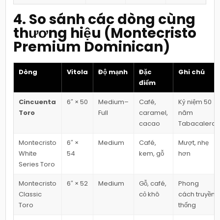
4. So sánh các dòng cùng
thương hiệu (Montecristo
Premium Dominican)
Dòng
Vitola
Độ mạnh
Đặc
Ghi chú
điểm
Cincuenta
6″ × 50
Medium–
Café,
Kỷ niệm 50
Toro
Full
caramel,
năm
cacao
Tabacalera
Montecristo
6″ ×
Medium
Café,
Mượt, nhẹ
White
54
kem, gỗ
hơn
Series Toro
Montecristo
6″ × 52
Medium
Gỗ, café,
Phong
Classic
cỏ khô
cách truyền
Toro
thống