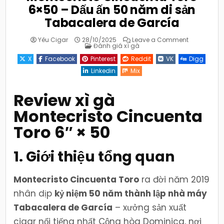
6×50 – Dấu ấn 50 năm di sản
Tabacalera de García
on
Yêu Cigar
28/10/2025
Leave a Comment
Posted
Montecristo
Đánh giá xì gà
in
Cincuenta
Toro
X
Facebook
Pinterest
Reddit
VK
Digg
6×50
–
Linkedin
Mix
Dấu
ấn
50
năm
Review xì gà
di
sản
Montecristo Cincuenta
Tabacaler
de
García
Toro 6″ × 50
1. Giới thiệu tổng quan
Montecristo Cincuenta Toro
ra đời năm 2019
nhân dịp
kỷ niệm 50 năm thành lập nhà máy
Tabacalera de García
– xưởng sản xuất
cigar nổi tiếng nhất Cộng hòa Dominica, nơi