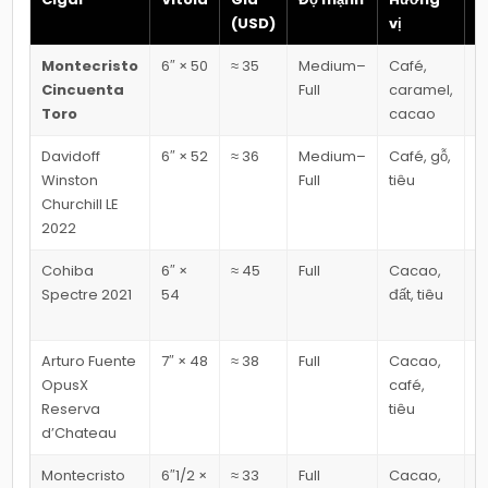
(USD)
vị
c
Montecristo
6″ × 50
≈ 35
Medium–
Café,
L
Cincuenta
Full
caramel,
2
Toro
cacao
h
Davidoff
6″ × 52
≈ 36
Medium–
Café, gỗ,
Đ
Winston
Full
tiêu
c
Churchill LE
2022
Cohiba
6″ ×
≈ 45
Full
Cacao,
S
Spectre 2021
54
đất, tiêu
g
h
Arturo Fuente
7″ × 48
≈ 38
Full
Cacao,
Đ
OpusX
café,
v
Reserva
tiêu
h
d’Chateau
Montecristo
6″1/2 ×
≈ 33
Full
Cacao,
P