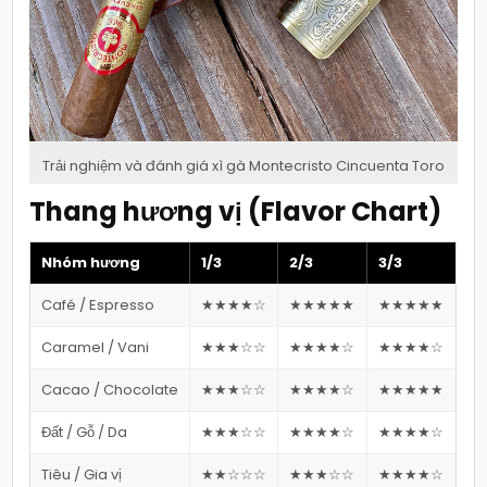
Trải nghiệm và đánh giá xì gà Montecristo Cincuenta Toro
Thang hương vị (Flavor Chart)
Nhóm hương
1/3
2/3
3/3
Café / Espresso
★★★★☆
★★★★★
★★★★★
Caramel / Vani
★★★☆☆
★★★★☆
★★★★☆
Cacao / Chocolate
★★★☆☆
★★★★☆
★★★★★
Đất / Gỗ / Da
★★★☆☆
★★★★☆
★★★★☆
Tiêu / Gia vị
★★☆☆☆
★★★☆☆
★★★★☆