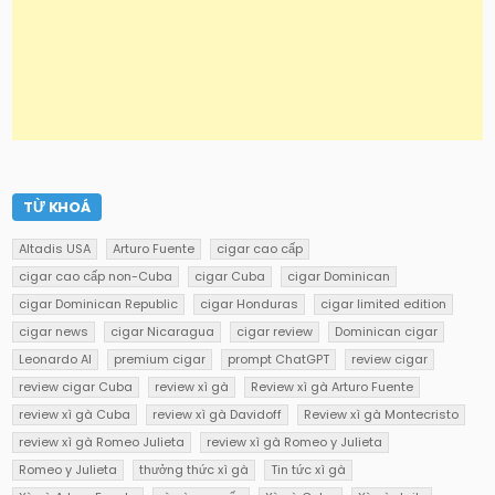
TỪ KHOÁ
Altadis USA
Arturo Fuente
cigar cao cấp
cigar cao cấp non-Cuba
cigar Cuba
cigar Dominican
cigar Dominican Republic
cigar Honduras
cigar limited edition
cigar news
cigar Nicaragua
cigar review
Dominican cigar
Leonardo AI
premium cigar
prompt ChatGPT
review cigar
review cigar Cuba
review xì gà
Review xì gà Arturo Fuente
review xì gà Cuba
review xì gà Davidoff
Review xì gà Montecristo
review xì gà Romeo Julieta
review xì gà Romeo y Julieta
Romeo y Julieta
thưởng thức xì gà
Tin tức xì gà