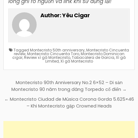
lòng ghi rõ nguồn và link khi sử dụng lại!
Author:
Yêu Cigar
Tagged
Montecristo 50th anniversary
,
Montecristo Cincuenta
review
,
Montecristo Cincuenta Toro
,
Montecristo Dominican
cigar
,
Review xì gà Montecristo
,
Tabacalera de Garcia
,
Xì gà
Limited
,
Xì gà Montecristo
Điều
Montecristo 90th Anniversary No.2 6×52 – Di sản
hướng
Montecristo 90 năm trong dáng Torpedo cổ điển →
bài
← Montecristo Ciudad de Música Corona Gorda 5.625×46
viết
– Khi Montecristo gặp Crowned Heads