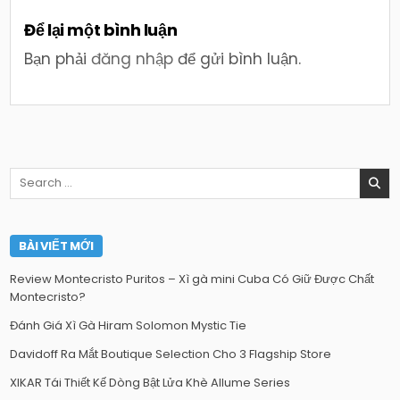
Để lại một bình luận
Bạn phải
đăng nhập
để gửi bình luận.
Search
for:
BÀI VIẾT MỚI
Review Montecristo Puritos – Xì gà mini Cuba Có Giữ Được Chất
Montecristo?
Đánh Giá Xì Gà Hiram Solomon Mystic Tie
Davidoff Ra Mắt Boutique Selection Cho 3 Flagship Store
XIKAR Tái Thiết Kế Dòng Bật Lửa Khè Allume Series