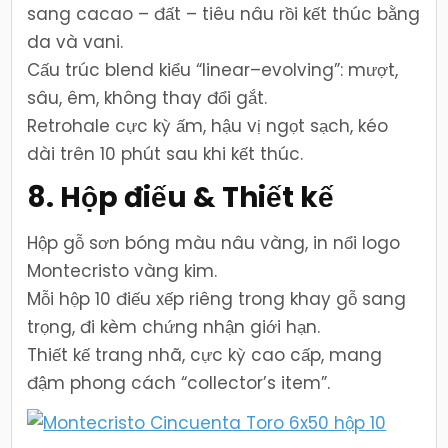
sang cacao – đất – tiêu nâu rồi kết thúc bằng
da và vani.
Cấu trúc blend kiểu “linear–evolving”: mượt,
sâu, êm, không thay đổi gắt.
Retrohale cực kỳ ấm, hậu vị ngọt sạch, kéo
dài trên 10 phút sau khi kết thúc.
8. Hộp điếu & Thiết kế
Hộp gỗ sơn bóng màu nâu vàng, in nổi logo
Montecristo vàng kim.
Mỗi hộp 10 điếu xếp riêng trong khay gỗ sang
trọng, đi kèm chứng nhận giới hạn.
Thiết kế trang nhã, cực kỳ cao cấp, mang
đậm phong cách “collector’s item”.