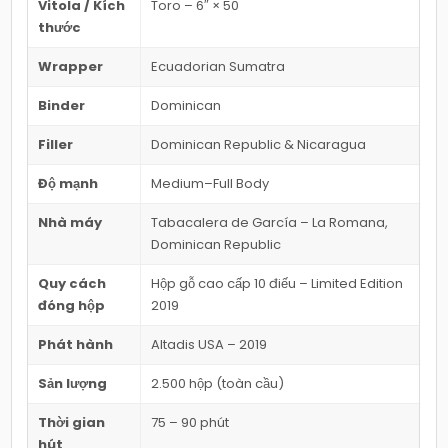
Vitola / Kích
Toro – 6″ × 50
thước
Wrapper
Ecuadorian Sumatra
Binder
Dominican
Filler
Dominican Republic & Nicaragua
Độ mạnh
Medium–Full Body
Nhà máy
Tabacalera de García – La Romana,
Dominican Republic
Quy cách
Hộp gỗ cao cấp 10 điếu – Limited Edition
đóng hộp
2019
Phát hành
Altadis USA – 2019
Sản lượng
2.500 hộp (toàn cầu)
Thời gian
75 – 90 phút
hút