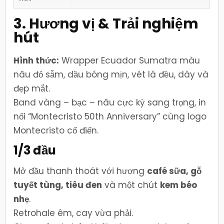
3. Hương vị & Trải nghiệm
hút
Hình thức:
Wrapper Ecuador Sumatra màu
nâu đỏ sẫm, dầu bóng mịn, vét lá đều, dày và
đẹp mắt.
Band vàng – bạc – nâu cực kỳ sang trọng, in
nổi “Montecristo 50th Anniversary” cùng logo
Montecristo cổ điển.
1/3 đầu
Mở đầu thanh thoát với hương
café sữa, gỗ
tuyết tùng, tiêu đen
và một chút
kem béo
nhẹ
.
Retrohale êm, cay vừa phải.