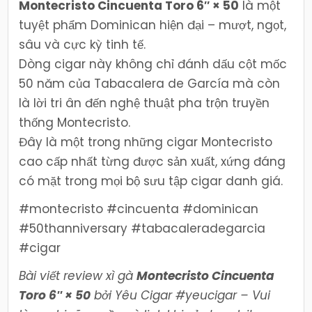
Montecristo Cincuenta Toro 6″ × 50
là một
tuyệt phẩm Dominican hiện đại – mượt, ngọt,
sâu và cực kỳ tinh tế.
Dòng cigar này không chỉ đánh dấu cột mốc
50 năm của Tabacalera de García mà còn
là lời tri ân đến nghệ thuật pha trộn truyền
thống Montecristo.
Đây là một trong những cigar Montecristo
cao cấp nhất từng được sản xuất, xứng đáng
có mặt trong mọi bộ sưu tập cigar danh giá.
#montecristo #cincuenta #dominican
#50thanniversary #tabacaleradegarcia
#cigar
Bài viết review xì gà
Montecristo Cincuenta
Toro 6″ × 50
bởi Yêu Cigar #yeucigar – Vui