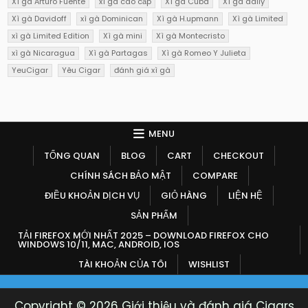
Xì gà Arturo Fuente
xì gà cao cấp
Xì gà Cuba
Xì gà daily
Xì gà Davidoff
xì gà Dominican
Xì gà H.upmann
Xì gà Limited
xì gà Limited Edition
Xì gà mini
Xì gà Montecristo
xì gà Nicaragua
Xì gà Partagas
Xì gà Romeo Y Julieta
YeuCigar
Yêu Cigar
đánh giá xì gà
MENU
TỔNG QUAN
BLOG
CART
CHECKOUT
CHÍNH SÁCH BẢO MẬT
COMPARE
ĐIỀU KHOẢN DỊCH VỤ
GIỎ HÀNG
LIỆN HỆ
SẢN PHẨM
TẢI FIREFOX MỚI NHẤT 2025 – DOWNLOAD FIREFOX CHO
WINDOWS 10/11, MAC, ANDROID, IOS
TÀI KHOẢN CỦA TÔI
WISHLIST
Copyright © 2026 Giới thiệu và đánh giá Cigars