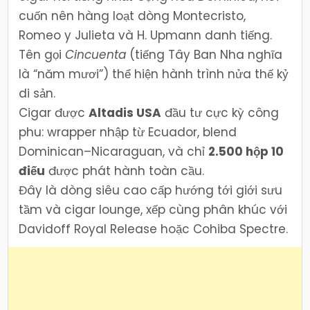
cuốn nên hàng loạt dòng Montecristo,
Romeo y Julieta và H. Upmann danh tiếng.
Tên gọi
Cincuenta
(tiếng Tây Ban Nha nghĩa
là “năm mươi”) thể hiện hành trình nửa thế kỷ
di sản.
Cigar được
Altadis USA
đầu tư cực kỳ công
phu: wrapper nhập từ Ecuador, blend
Dominican–Nicaraguan, và chỉ
2.500 hộp 10
điếu
được phát hành toàn cầu.
Đây là dòng siêu cao cấp hướng tới giới sưu
tầm và cigar lounge, xếp cùng phân khúc với
Davidoff Royal Release hoặc Cohiba Spectre.