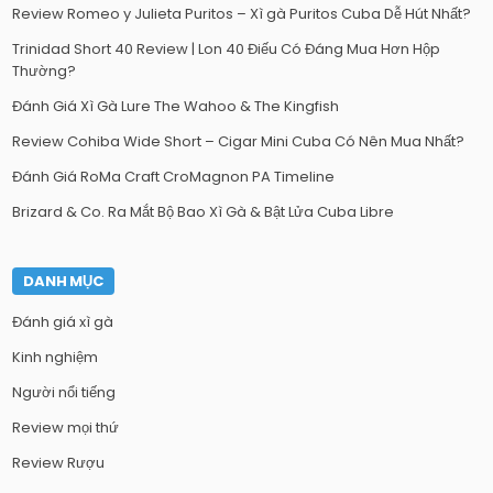
Review Romeo y Julieta Puritos – Xì gà Puritos Cuba Dễ Hút Nhất?
Trinidad Short 40 Review | Lon 40 Điếu Có Đáng Mua Hơn Hộp
Thường?
Đánh Giá Xì Gà Lure The Wahoo & The Kingfish
Review Cohiba Wide Short – Cigar Mini Cuba Có Nên Mua Nhất?
Đánh Giá RoMa Craft CroMagnon PA Timeline
Brizard & Co. Ra Mắt Bộ Bao Xì Gà & Bật Lửa Cuba Libre
DANH MỤC
Đánh giá xì gà
Kinh nghiệm
Người nổi tiếng
Review mọi thứ
Review Rượu