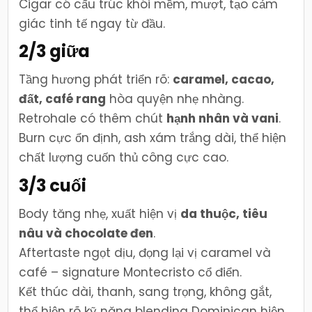
Cigar có cấu trúc khói mềm, mượt, tạo cảm
giác tinh tế ngay từ đầu.
2/3 giữa
Tầng hương phát triển rõ:
caramel, cacao,
đất, café rang
hòa quyện nhẹ nhàng.
Retrohale có thêm chút
hạnh nhân và vani
.
Burn cực ổn định, ash xám trắng dài, thể hiện
chất lượng cuốn thủ công cực cao.
3/3 cuối
Body tăng nhẹ, xuất hiện vị
da thuộc, tiêu
nâu và chocolate đen
.
Aftertaste ngọt dịu, đọng lại vị caramel và
café – signature Montecristo cổ điển.
Kết thúc dài, thanh, sang trọng, không gắt,
thể hiện rõ kỹ năng blending Dominican hiện