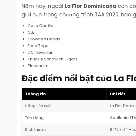
Năm nay, ngoài
La Flor Dominicana
còn có 
giới hạn trong chương trình TAA 2025, bao 
Casa Carrillo
CLE
Crowned Heads
Ferio Tego
J.C. Newman
Knuckle Sandwich Cigars
Plasencia
Đặc điểm nổi bật của La F
Thông tin
Chi tiết
Hãng sản xuất
La Flor Domi
Tên dòng
Apollonia (T
Kích thước
6 1/2 x 44 –