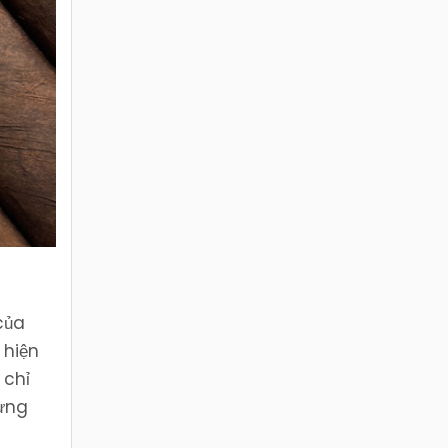
của
 hiện
 chỉ
rưng