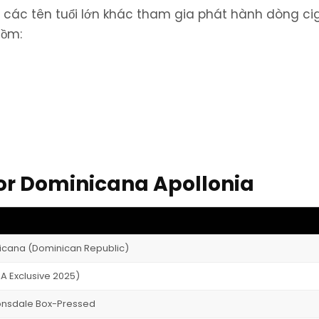
các tên tuổi lớn khác tham gia phát hành dòng ci
gồm:
lor Dominicana Apollonia
nicana (Dominican Republic)
AA Exclusive 2025)
 Lonsdale Box-Pressed