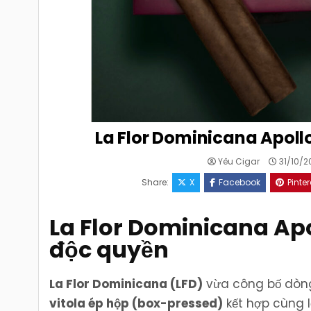
La Flor Dominicana Apoll
Yêu Cigar
31/10/2
Share:
X
Facebook
Pinter
La Flor Dominicana Ap
độc quyền
La Flor Dominicana (LFD)
vừa công bố dòn
vitola ép hộp (box-pressed)
kết hợp cùng 