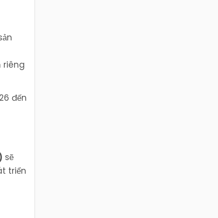
sản
 riêng
26 đến
)
sẽ
t triển