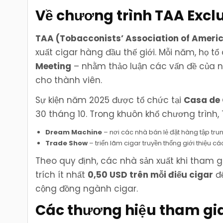
Về chương trình TAA Exclu
TAA (Tobacconists’ Association of Ameri
xuất cigar hàng đầu thế giới. Mỗi năm, họ t
Meeting
– nhằm thảo luận các vấn đề của ng
cho thành viên.
Sự kiện năm 2025 được tổ chức tại
Casa de
30 tháng 10. Trong khuôn khổ chương trình, 
Dream Machine
– nơi các nhà bán lẻ đặt hàng tập trun
Trade Show
– triển lãm cigar truyền thống giới thiệu cá
Theo quy định, các nhà sản xuất khi tham 
trích ít nhất
0,50 USD trên mỗi điếu cigar
để
cộng đồng ngành cigar.
Các thương hiệu tham gi