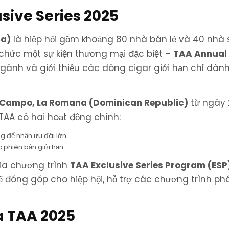
sive Series 2025
ca)
là hiệp hội gồm khoảng 80 nhà bán lẻ và 40 nhà 
ổ chức một sự kiện thương mại đặc biệt –
TAA Annual
ành và giới thiệu các dòng cigar giới hạn chỉ dành
 Campo, La Romana (Dominican Republic)
từ ngày 
TAA có hai hoạt động chính:
g để nhận ưu đãi lớn.
c phiên bản giới hạn.
gia chương trình
TAA Exclusive Series Program (ESP
 đóng góp cho hiệp hội, hỗ trợ các chương trình phá
a TAA 2025