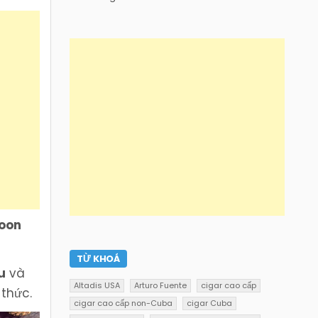
oon
TỪ KHOÁ
u
và
Altadis USA
Arturo Fuente
cigar cao cấp
 thức.
cigar cao cấp non-Cuba
cigar Cuba