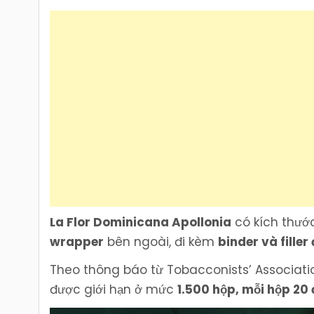
La Flor Dominicana Apollonia
có kích thư
wrapper
bên ngoài, đi kèm
binder và fille
Theo thông báo từ Tobacconists’ Associati
được giới hạn ở mức
1.500 hộp, mỗi hộp 20 