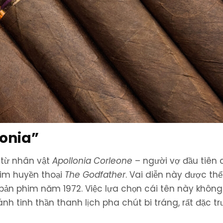
lonia”
từ nhân vật
Apollonia Corleone
– người vợ đầu tiên 
him huyền thoại
The Godfather
. Vai diễn này được thể
 bản phim năm 1972. Việc lựa chọn cái tên này không
h tinh thần thanh lịch pha chút bi tráng, rất đặc t