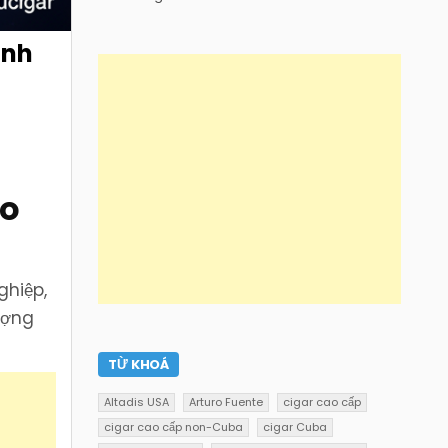
ình
ho
ghiệp,
ượng
TỪ KHOÁ
Altadis USA
Arturo Fuente
cigar cao cấp
cigar cao cấp non-Cuba
cigar Cuba