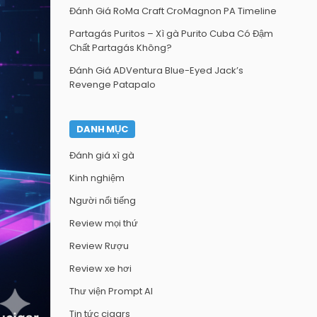
Đánh Giá RoMa Craft CroMagnon PA Timeline
Partagás Puritos – Xì gà Purito Cuba Có Đậm
Chất Partagás Không?
Đánh Giá ADVentura Blue-Eyed Jack’s
Revenge Patapalo
DANH MỤC
Đánh giá xì gà
Kinh nghiệm
Người nổi tiếng
Review mọi thứ
Review Rượu
Review xe hơi
Thư viện Prompt AI
Tin tức cigars