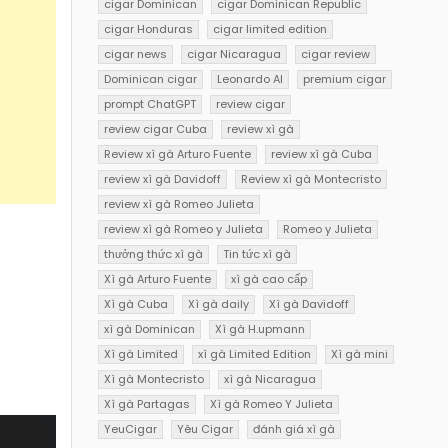
cigar Dominican
cigar Dominican Republic
cigar Honduras
cigar limited edition
cigar news
cigar Nicaragua
cigar review
Dominican cigar
Leonardo AI
premium cigar
prompt ChatGPT
review cigar
review cigar Cuba
review xì gà
Review xì gà Arturo Fuente
review xì gà Cuba
review xì gà Davidoff
Review xì gà Montecristo
review xì gà Romeo Julieta
review xì gà Romeo y Julieta
Romeo y Julieta
thưởng thức xì gà
Tin tức xì gà
Xì gà Arturo Fuente
xì gà cao cấp
Xì gà Cuba
Xì gà daily
Xì gà Davidoff
xì gà Dominican
Xì gà H.upmann
Xì gà Limited
xì gà Limited Edition
Xì gà mini
Xì gà Montecristo
xì gà Nicaragua
Xì gà Partagas
Xì gà Romeo Y Julieta
YeuCigar
Yêu Cigar
đánh giá xì gà