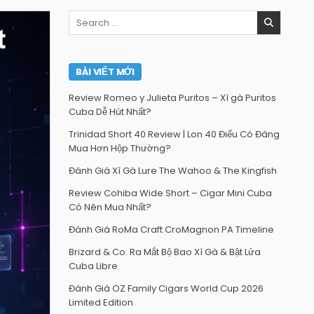
Search
for:
BÀI VIẾT MỚI
Review Romeo y Julieta Puritos – Xì gà Puritos
Cuba Dễ Hút Nhất?
Trinidad Short 40 Review | Lon 40 Điếu Có Đáng
Mua Hơn Hộp Thường?
Đánh Giá Xì Gà Lure The Wahoo & The Kingfish
Review Cohiba Wide Short – Cigar Mini Cuba
Có Nên Mua Nhất?
Đánh Giá RoMa Craft CroMagnon PA Timeline
Brizard & Co. Ra Mắt Bộ Bao Xì Gà & Bật Lửa
Cuba Libre
Đánh Giá OZ Family Cigars World Cup 2026
Limited Edition