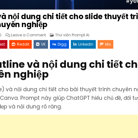
 nội dung chi tiết cho slide thuyết tr
huyên nghiệp
on
Posted
5
Leave a Comment
Thư viện Prompt AI
Prompt
in
ChatGPT
est
Reddit
VK
Digg
Linkedin
Mix
tạo
outline
và
nội
line và nội dung chi tiết c
dung
chi
tiết
yên nghiệp
cho
slide
thuyết
trình
chuyên
) và nội dung chi tiết cho bài thuyết trình chuyên n
nghiệp
Canva. Prompt này giúp ChatGPT hiểu chủ đề, đối t
 đẹp và nội dung rõ ràng.