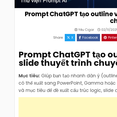
Prompt ChatGPT tạo outline và
c
Yêu Cigar
02/11/202
Share:
X
Facebook
Pinter
Prompt ChatGPT tạo out
slide thuyết trình chu
Mục tiêu:
Giúp bạn tạo nhanh dàn ý (outline
có thể xuất sang PowerPoint, Gamma hoặc 
và mục tiêu để đề xuất cấu trúc logic, slide