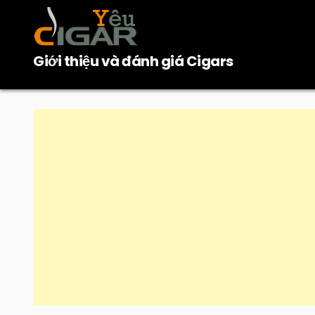
Skip
to
content
Giới thiệu và đánh giá Cigars