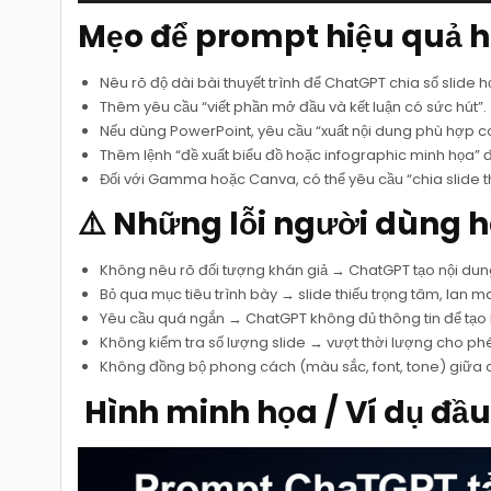
Mẹo để prompt hiệu quả 
Nêu rõ độ dài bài thuyết trình để ChatGPT chia số slide h
Thêm yêu cầu “viết phần mở đầu và kết luận có sức hút”.
Nếu dùng PowerPoint, yêu cầu “xuất nội dung phù hợp co
Thêm lệnh “đề xuất biểu đồ hoặc infographic minh họa” đ
Đối với Gamma hoặc Canva, có thể yêu cầu “chia slide th
⚠️ Những lỗi người dùng 
Không nêu rõ đối tượng khán giả → ChatGPT tạo nội du
Bỏ qua mục tiêu trình bày → slide thiếu trọng tâm, lan m
Yêu cầu quá ngắn → ChatGPT không đủ thông tin để tạo 
Không kiểm tra số lượng slide → vượt thời lượng cho ph
Không đồng bộ phong cách (màu sắc, font, tone) giữa c
️ Hình minh họa / Ví dụ đầu