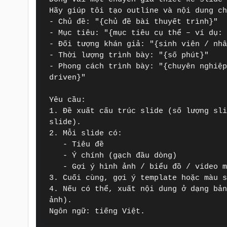
Hãy giúp tôi tạo outline và nội dung ch
- Chủ đề: "{chủ đề bài thuyết trình}"

- Mục tiêu: "{mục tiêu cụ thể – ví dụ: 
- Đối tượng khán giả: "{sinh viên / nhâ
- Thời lượng trình bày: "{số phút}"

- Phong cách trình bày: "{chuyên nghiệ
driven}"

Yêu cầu:

1. Đề xuất cấu trúc slide (số lượng sli
slide).

2. Mỗi slide có:

   - Tiêu đề

   - Ý chính (gạch đầu dòng)

   - Gợi ý hình ảnh / biểu đồ / video minh họa

3. Cuối cùng, gợi ý template hoặc màu s
4. Nếu có thể, xuất nội dung ở dạng bản
ảnh).

Ngôn ngữ: tiếng Việt.