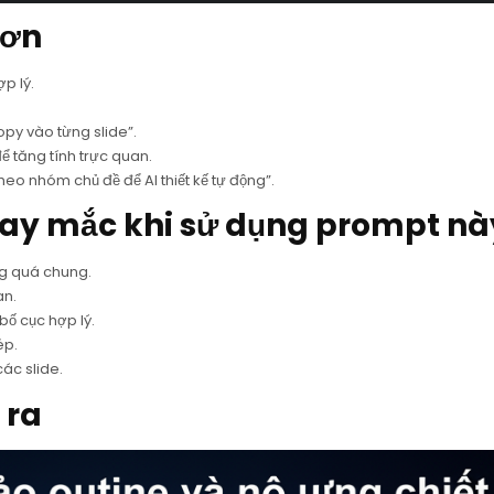
hơn
ợp lý.
py vào từng slide”.
ể tăng tính trực quan.
eo nhóm chủ đề để AI thiết kế tự động”.
hay mắc khi sử dụng prompt nà
ng quá chung.
an.
bố cục hợp lý.
ép.
ác slide.
 ra