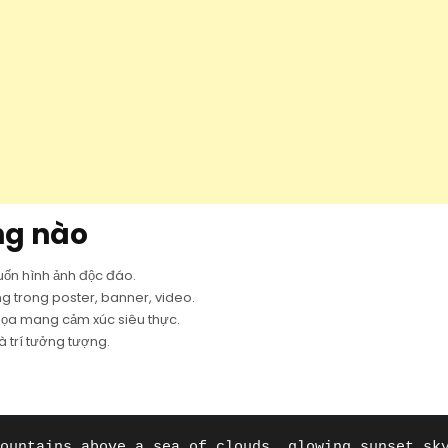
ng nào
muốn hình ảnh độc đáo.
 trong poster, banner, video.
họa mang cảm xúc siêu thực.
à trí tưởng tượng.
ountains above a sea of clouds, glowing sunset sky