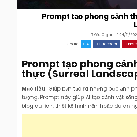
Prompt tạo phong cảnh thi
Yêu Cigar
04/11/20
Share:
X
Facebook
Pinte
Prompt tạo phong cảnh 
thực (Surreal Landsca
Mục tiêu:
Giúp bạn tạo ra những bức ảnh pho
tượng. Prompt này giúp AI tạo cảnh vật sốn
blog du lịch, thiết kế hình nền, hoặc dự án n