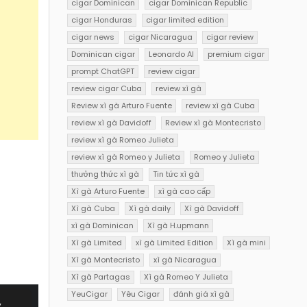
cigar Dominican
cigar Dominican Republic
cigar Honduras
cigar limited edition
cigar news
cigar Nicaragua
cigar review
Dominican cigar
Leonardo AI
premium cigar
prompt ChatGPT
review cigar
review cigar Cuba
review xì gà
Review xì gà Arturo Fuente
review xì gà Cuba
review xì gà Davidoff
Review xì gà Montecristo
review xì gà Romeo Julieta
review xì gà Romeo y Julieta
Romeo y Julieta
thưởng thức xì gà
Tin tức xì gà
Xì gà Arturo Fuente
xì gà cao cấp
Xì gà Cuba
Xì gà daily
Xì gà Davidoff
xì gà Dominican
Xì gà H.upmann
Xì gà Limited
xì gà Limited Edition
Xì gà mini
Xì gà Montecristo
xì gà Nicaragua
Xì gà Partagas
Xì gà Romeo Y Julieta
YeuCigar
Yêu Cigar
đánh giá xì gà
, 