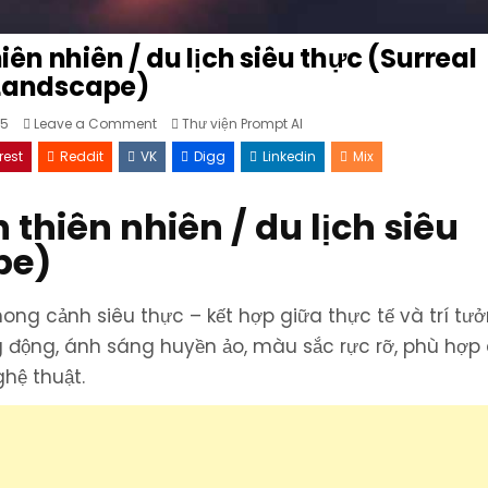
ên nhiên / du lịch siêu thực (Surreal
Landscape)
on
Posted
25
Leave a Comment
Thư viện Prompt AI
Prompt
in
tạo
rest
Reddit
VK
Digg
Linkedin
Mix
phong
cảnh
thiên
nhiên
thiên nhiên / du lịch siêu
/
du
lịch
pe)
siêu
thực
(Surreal
Landscape)
ng cảnh siêu thực – kết hợp giữa thực tế và trí tư
g động, ánh sáng huyền ảo, màu sắc rực rỡ, phù hợp
ghệ thuật.