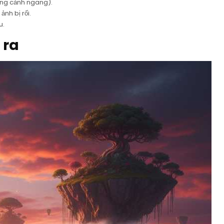
ong cảnh ngang).
nh bị rối.
u.
 ra