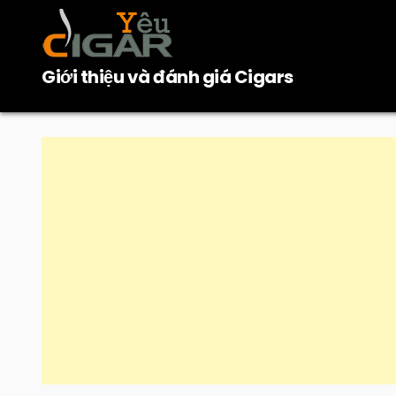
Skip
to
content
Giới thiệu và đánh giá Cigars