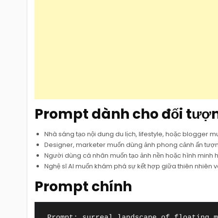
Prompt dành cho đối tượ
Nhà sáng tạo nội dung du lịch, lifestyle, hoặc blogger 
Designer, marketer muốn dùng ảnh phong cảnh ấn tượng
Người dùng cá nhân muốn tạo ảnh nền hoặc hình minh 
Nghệ sĩ AI muốn khám phá sự kết hợp giữa thiên nhiên v
Prompt chính
Prompt: surreal landscape of floating m