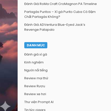
Đánh Giá RoMa Craft CroMagnon PA Timeline
Partagás Puritos – Xì gà Purito Cuba Có Đậm
Chất Partagás Không?
Đánh Giá ADVentura Blue-Eyed Jack’s
Revenge Patapalo
DANH MỤC
Đánh giá xì gà
Kinh nghiệm
Người nổi tiếng
Review mọi thứ
Review Rượu
Review xe hơi
Thư viện Prompt AI
Tin tức cigars