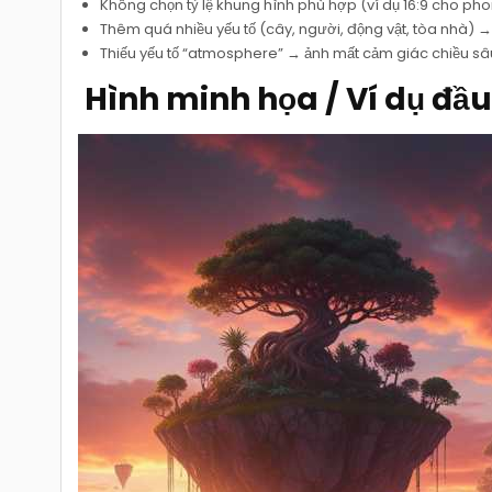
Không chọn tỷ lệ khung hình phù hợp (ví dụ 16:9 cho ph
Thêm quá nhiều yếu tố (cây, người, động vật, tòa nhà) → ả
Thiếu yếu tố “atmosphere” → ảnh mất cảm giác chiều sâ
️ Hình minh họa / Ví dụ đầu