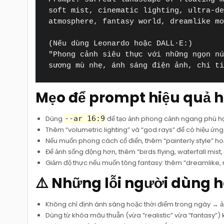
soft mist, cinematic lighting, ultra-de
atmosphere, fantasy world, dreamlike mo
(Nếu dùng Leonardo hoặc DALL·E:)

"Phong cảnh siêu thực với những ngọn nú
sương mù nhẹ, ánh sáng điện ảnh, chi t
Mẹo để prompt hiệu quả 
Dùng
--ar 16:9
để tạo ảnh phong cảnh ngang phù h
Thêm “volumetric lighting” và “god rays” để có hiệu ứ
Nếu muốn phong cách cổ điển, thêm “painterly style” hoặ
Để ảnh sống động hơn, thêm “birds flying, waterfall mist,
Giảm độ thực nếu muốn tông fantasy: thêm “dreamlike, 
⚠️ Những lỗi người dùng 
Không chỉ định ánh sáng hoặc thời điểm trong ngày → ản
Dùng từ khóa mâu thuẫn (vừa “realistic” vừa “fantasy”) 