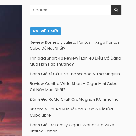
Search
for:
BÀI VIẾT MỚI
Review Romeo y Julieta Puritos – Xì gà Puritos
Cuba Dễ Hút Nhất?
Trinidad Short 40 Review | Lon 40 Điếu Có Đáng
Mua Hơn Hộp Thường?
Đánh Giá Xì Gà Lure The Wahoo & The Kingfish
Review Cohiba Wide Short – Cigar Mini Cuba
Có Nên Mua Nhất?
Đánh Giá RoMa Craft CroMagnon PA Timeline
Brizard & Co. Ra Mắt Bộ Bao Xì Gà & Bật Lửa
Cuba Libre
Đánh Giá OZ Family Cigars World Cup 2026
Limited Edition