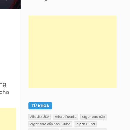
ởng
 cho
TỪ KHOÁ
Altadis USA
Arturo Fuente
cigar cao cấp
cigar cao cấp non-Cuba
cigar Cuba