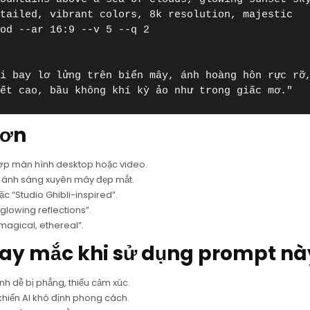
tailed, vibrant colors, 8k resolution, majestic 
od --ar 16:9 --v 5 --q 2

i bay lơ lửng trên biển mây, ánh hoàng hôn rực rỡ,
iết cao, bầu không khí kỳ ảo như trong giấc mơ."
hơn
ợp màn hình desktop hoặc video.
ng ánh sáng xuyên mây đẹp mắt.
c “Studio Ghibli-inspired”.
 glowing reflections”.
magical, ethereal”.
hay mắc khi sử dụng prompt nà
h dễ bị phẳng, thiếu cảm xúc.
khiến AI khó định phong cách.