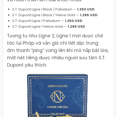
S.T. Dupont Ligne 1 Black / Palladium —
1.250 USD
S.T. Dupont Ligne 1 Black / Yellow Gold —
1.295 USD
S.T. Dupont Ligne 1 Palladium —
1.250 USD
S.T. Dupont Ligne 1 Yellow Gold —
1.295 USD
Tương tự như Ligne 2, Ligne 1 mới được chế
tác tại Pháp và vẫn giữ chi tiết đặc trưng:
âm thanh “ping” vang lên khi mở nắp bật lửa,
một nét riêng được nhiều người sưu tầm S.T.
Dupont yêu thích.