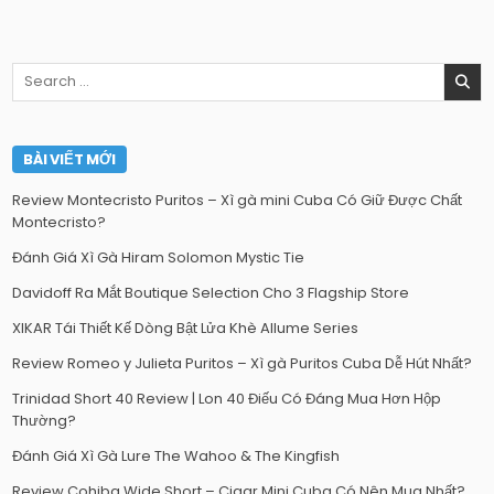
Search
for:
BÀI VIẾT MỚI
Review Montecristo Puritos – Xì gà mini Cuba Có Giữ Được Chất
Montecristo?
Đánh Giá Xì Gà Hiram Solomon Mystic Tie
Davidoff Ra Mắt Boutique Selection Cho 3 Flagship Store
XIKAR Tái Thiết Kế Dòng Bật Lửa Khè Allume Series
Review Romeo y Julieta Puritos – Xì gà Puritos Cuba Dễ Hút Nhất?
Trinidad Short 40 Review | Lon 40 Điếu Có Đáng Mua Hơn Hộp
Thường?
Đánh Giá Xì Gà Lure The Wahoo & The Kingfish
Review Cohiba Wide Short – Cigar Mini Cuba Có Nên Mua Nhất?