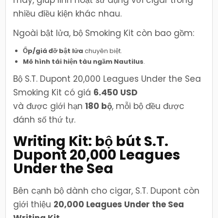
máy, giúp linh hoạt sử dụng với cigar trong
nhiều điều kiện khác nhau.
Ngoài bật lửa, bộ Smoking Kit còn bao gồm:
Ốp/giá đỡ bật lửa
chuyên biệt.
Mô hình tái hiện tàu ngầm Nautilus
.
Bộ S.T. Dupont 20,000 Leagues Under the Sea
Smoking Kit có giá
6.450 USD
và được giới hạn
180 bộ
, mỗi bộ đều được
đánh số thứ tự.
Writing Kit: bộ bút S.T.
Dupont 20,000 Leagues
Under the Sea
Bên cạnh bộ dành cho cigar, S.T. Dupont còn
giới thiệu
20,000 Leagues Under the Sea
Writing Kit
,