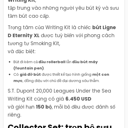
tập trung vào những người yêu bút ký và sưu
tầm bút cao cấp.
Trọng tâm của Writing Kit là chiếc
bút Ligne
D Eternity XL
được tuỳ biến với phong cách
tương tự Smoking Kit,
và đặc biệt:
Bút đi kèm cả
đầu rollerball
lẫn
đầu bút máy
(fountain pen)
.
Có
giá đỡ bút
được thiết kế tạo hình giống
một con
mực
, đồng điệu với chủ đề đại dương sâu thẳm.
S.T. Dupont 20,000 Leagues Under the Sea
Writing Kit cũng có giá
6.450 USD
và giới hạn
150 bộ
, mỗi bộ đều được đánh số
riêng.
Collector Set: trọn bộ sưu