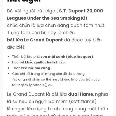
Đối với người hút cigar,
S.T. Dupont 20,000
Leagues Under the Sea Smoking Kit
chắc chắn là lựa chọn đáng quan tâm nhất.
Trọng tâm của bộ này là chiếc
bật lửa Le Grand Dupont
đã được tuỳ biến
đặc biệt:
Thân bật lửa phủ
sơn mài xanh (blue lacquer)
.
Họa tiết
khắc guilloché
tinh xảo.
Thân kim loại
mạ vàng
.
Các chi tiết trang trí mang chủ đề đại dương:
<strongmột phần cơ thể mực khổng lồ, ô cửa tròn của
tàu ngầm (porthole), v.v.
Le Grand Dupont là bật lửa
dual flame
, nghĩa
là sở hữu cả ngọn lửa mềm (soft flame)
lẫn ngọn lửa dạng torch trong cùng một thân