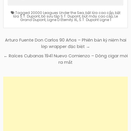
Tagged
20000 Leagues Under the Sea
,
bật lửa cao cấp
,
bật
lửa S.T. Dupont
,
bộ sưu tập S.T. Dupont
,
bút máy cao cấp
,
Le
Grand Dupont
,
Ligne D Eternity XL
,
S.T. Dupont Ligne 1
Điều
Arturo Fuente Don Carlos 90 Años – Phiên bản kỷ niệm hai
hướng
lớp wrapper đặc biệt →
bài
← Raíces Cubanas 1941 Nuevo Comienzo – Dòng cigar mới
viết
ra mắt