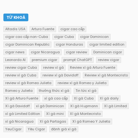
TỪ KHOÁ
Altadis USA
Arturo Fuente
cigar cao cấp
cigar cao cấp non-Cuba
cigar Cuba
cigar Dominican
cigar Dominican Republic
cigar Honduras
cigar limited edition
cigar news
cigar Nicaragua
cigar review
Dominican cigar
Leonardo AI
premium cigar
prompt ChatGPT
review cigar
review cigar Cuba
review xì gà
Review xì gà Arturo Fuente
review xì gà Cuba
review xì gà Davidoff
Review xì gà Montecristo
review xì gà Romeo Julieta
review xì gà Romeo y Julieta
Romeo y Julieta
thưởng thức xì gà
Tin tức xì gà
Xì gà Arturo Fuente
xì gà cao cấp
Xì gà Cuba
Xì gà daily
Xì gà Davidoff
xì gà Dominican
Xì gà H.upmann
Xì gà Limited
xì gà Limited Edition
Xì gà mini
Xì gà Montecristo
xì gà Nicaragua
Xì gà Partagas
Xì gà Romeo Y Julieta
YeuCigar
Yêu Cigar
đánh giá xì gà