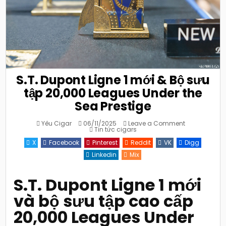
S.T. Dupont Ligne 1 mới & Bộ sưu
tập 20,000 Leagues Under the
Sea Prestige
on
Yêu Cigar
06/11/2025
Leave a Comment
Posted
S.T.
Tin tức cigars
in
Dupont
Ligne
X
Facebook
Pinterest
Reddit
VK
Digg
1
mới
Linkedin
Mix
&
Bộ
sưu
tập
S.T. Dupont Ligne 1 mới
20,000
Leagues
và bộ sưu tập cao cấp
Under
the
Sea
20,000 Leagues Under
Prestige