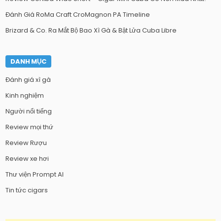
Đánh Giá RoMa Craft CroMagnon PA Timeline
Brizard & Co. Ra Mắt Bộ Bao Xì Gà & Bật Lửa Cuba Libre
DANH MỤC
Đánh giá xì gà
Kinh nghiệm
Người nổi tiếng
Review mọi thứ
Review Rượu
Review xe hơi
Thư viện Prompt AI
Tin tức cigars