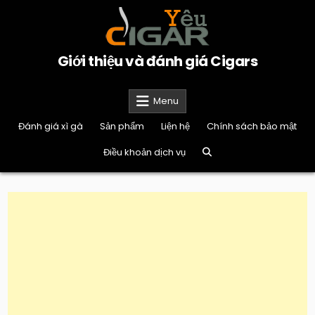
Skip
to
content
Giới thiệu và đánh giá Cigars
Menu
Đánh giá xì gà
Sản phẩm
Liện hệ
Chính sách bảo mật
Điều khoản dịch vụ