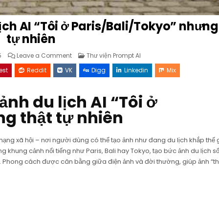
ch AI “Tôi ở Paris/Bali/Tokyo” nhưng
tự nhiên
on
Posted
5
Leave a Comment
Thư viện Prompt AI
Prompt
in
ChatGPT
est
Reddit
VK
Digg
Linkedin
Mix
ghép
ảnh
du
lịch
h du lịch AI “Tôi ở
AI
“Tôi
ở
g thật tự nhiên
Paris/Bali/Tokyo”
nhưng
thật
tự
nhiên
ạng xã hội – nơi người dùng có thể tạo ảnh như đang du lịch khắp thế 
g khung cảnh nổi tiếng như Paris, Bali hay Tokyo, tạo bức ảnh du lịch s
. Phong cách được cân bằng giữa điện ảnh và đời thường, giúp ảnh “th