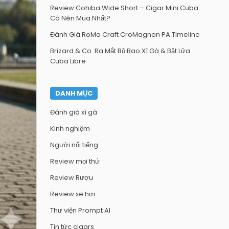
Review Cohiba Wide Short – Cigar Mini Cuba
Có Nên Mua Nhất?
Đánh Giá RoMa Craft CroMagnon PA Timeline
Brizard & Co. Ra Mắt Bộ Bao Xì Gà & Bật Lửa
Cuba Libre
DANH MỤC
Đánh giá xì gà
Kinh nghiệm
Người nổi tiếng
Review mọi thứ
Review Rượu
Review xe hơi
Thư viện Prompt AI
Tin tức cigars