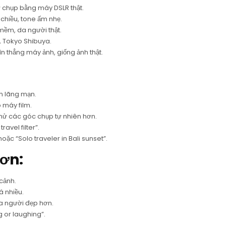
chụp bằng máy DSLR thật.
chiều, tone ấm nhẹ.
ềm, da người thật.
i, Tokyo Shibuya.
 thẳng máy ảnh, giống ảnh thật.
n lãng mạn.
 máy film.
thử các góc chụp tự nhiên hơn.
avel filter”.
hoặc “Solo traveler in Bali sunset”.
ơn:
cảnh.
á nhiều.
a người đẹp hơn.
 or laughing”.