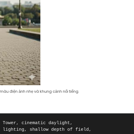
g màu điện ảnh nhẹ và khung cảnh nổi tiếng.
 Tower, cinematic daylight,

 lighting, shallow depth of field,
