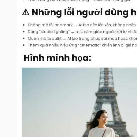
⚠️ Những lỗi người dùng 
Không mô tả landmark → AI tạo nền lộn xộn, không nhận 
Dùng “studio lighting” → mất cảm giác ngoài trời tự nhiê
Quên mô tả outfit → AI tạo trang phục sai mùa hoặc kh
Thêm quá nhiều hiệu ứng “cinematic” khiến ảnh bị giả ho
️ Hình minh họa: