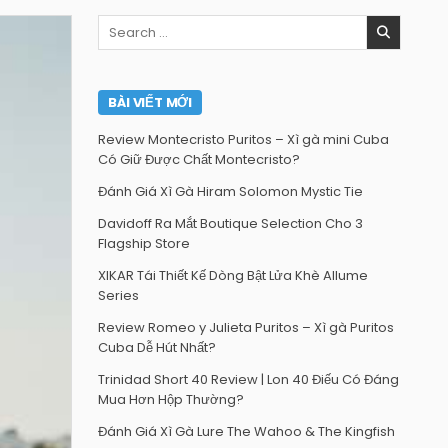
Search
for:
BÀI VIẾT MỚI
Review Montecristo Puritos – Xì gà mini Cuba
Có Giữ Được Chất Montecristo?
Đánh Giá Xì Gà Hiram Solomon Mystic Tie
Davidoff Ra Mắt Boutique Selection Cho 3
Flagship Store
XIKAR Tái Thiết Kế Dòng Bật Lửa Khè Allume
Series
Review Romeo y Julieta Puritos – Xì gà Puritos
Cuba Dễ Hút Nhất?
Trinidad Short 40 Review | Lon 40 Điếu Có Đáng
Mua Hơn Hộp Thường?
Đánh Giá Xì Gà Lure The Wahoo & The Kingfish