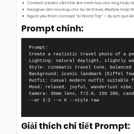
Content creator cần hình ảnh minh họa cho vlog hoặc bl
Designer làm mockup cho dự án travel, lifestyle hoặc th
Người yêu thích concept “AI World Trip” – du lịch qua ả
Prompt chính:
Prompt:

Create a realistic travel photo of a pe
Lighting: natural daylight, slightly wa
Style: cinematic travel tone, balanced 
Background: iconic landmark (Eiffel Tow
Outfit: casual modern outfit suitable f
Mood: relaxed, joyful, wanderlust vibe.
Camera: 35mm lens, f/2.8, ISO 200, cand
--ar 3:2 --v 6 --style raw

Giải thích chi tiết Prompt: