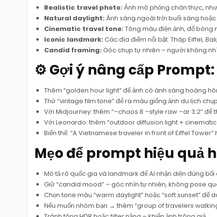
Realistic travel photo:
Ảnh mô phỏng chân thực, như 
Natural daylight:
Ánh sáng ngoài trời buổi sáng hoặc 
Cinematic travel tone:
Tông màu điện ảnh, đổ bóng m
Iconic landmark:
Các địa điểm nổi bật: Tháp Eiffel, Bal
Candid framing:
Góc chụp tự nhiên – người không nhìn
⚙️ Gợi ý nâng cấp Prompt:
Thêm “golden hour light” để ảnh có ánh sáng hoàng hô
Thử “vintage film tone” để ra màu giống ảnh du lịch chụp
Với Midjourney: thêm “–chaos 8 –style raw –ar 3:2” để 
Với Leonardo: thêm “outdoor diffusion light + cinematic tr
Biến thể: “A Vietnamese traveler in front of Eiffel Tower” 
Mẹo để prompt hiệu quả h
Mô tả rõ quốc gia và landmark để AI nhận diện đúng bối 
Giữ “candid mood” – góc nhìn tự nhiên, không pose qu
Chọn tone màu “warm daylight” hoặc “soft sunset” để d
Nếu muốn nhóm bạn → thêm “group of travelers walking
Tránh tông HDR hoặc filter nặng – khiến ảnh trông giả.