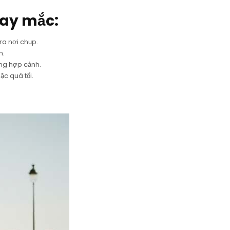
hay mắc:
ra nơi chụp.
n.
ông hợp cảnh.
ặc quá tối.