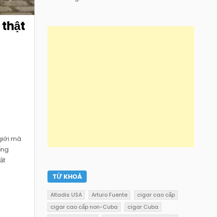
 thật
giới mà
ống
ật
TỪ KHOÁ
Altadis USA
Arturo Fuente
cigar cao cấp
cigar cao cấp non-Cuba
cigar Cuba