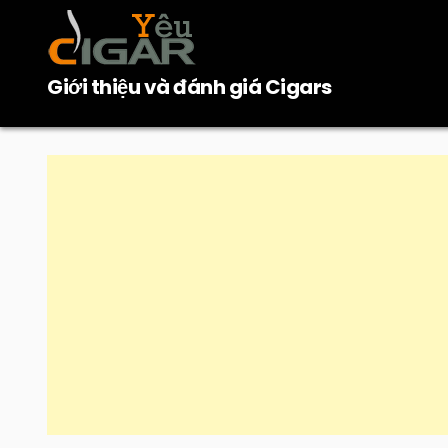
Skip
to
content
Giới thiệu và đánh giá Cigars