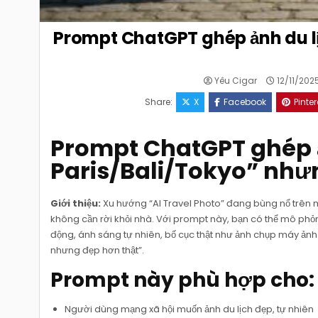
Prompt ChatGPT ghép ảnh du lị
Yêu Cigar
12/11/202
Share:
X
Facebook
Pinter
Prompt ChatGPT ghép ản
Paris/Bali/Tokyo” nhưn
Giới thiệu:
Xu hướng “AI Travel Photo” đang bùng nổ trên m
không cần rời khỏi nhà. Với prompt này, bạn có thể mô phỏn
động, ánh sáng tự nhiên, bố cục thật như ảnh chụp máy ảnh
nhưng đẹp hơn thật”.
Prompt này phù hợp cho:
Người dùng mạng xã hội muốn ảnh du lịch đẹp, tự nhiên