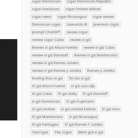
cigar Dominican
cigar Dominican Republic
cigar Honduras
cigar limited edition
cigar news
cigar Nicaragua
cigar review
Dominican cigar
Leonardo AI
premium cigar
prompt ChatGPT
review cigar
review cigar Cuba
review xì gà
Review xì gà Arturo Fuente
review xì gà Cuba
review xì gà Davidoff
Review xì gà Montecristo
review xì gà Romeo Julieta
review xì gà Romeo y Julieta
Romeo y Julieta
thưởng thức xì gà
Tin tức xì gà
Xì gà Arturo Fuente
xì gà cao cấp
Xì gà Cuba
Xì gà daily
Xì gà Davidoff
xì gà Dominican
Xì gà H.upmann
Xì gà Limited
xì gà Limited Edition
Xì gà mini
Xì gà Montecristo
xì gà Nicaragua
Xì gà Partagas
Xì gà Romeo Y Julieta
YeuCigar
Yêu Cigar
đánh giá xì gà