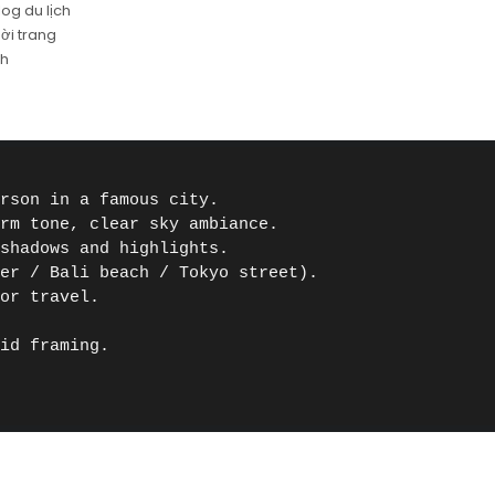
og du lịch
ời trang
nh
rson in a famous city.

rm tone, clear sky ambiance.

shadows and highlights.

er / Bali beach / Tokyo street).

or travel.



id framing.
