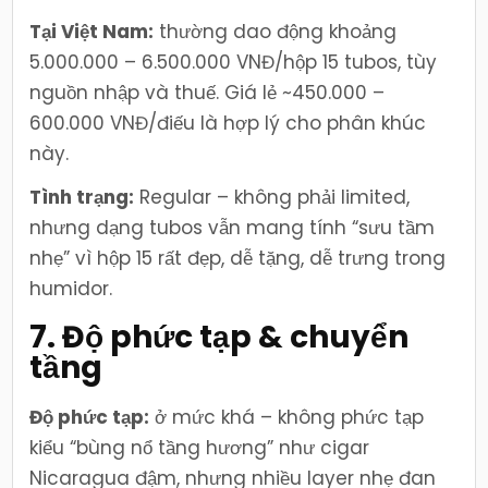
Tại Việt Nam:
thường dao động khoảng
5.000.000 – 6.500.000 VNĐ/hộp 15 tubos, tùy
nguồn nhập và thuế. Giá lẻ ~450.000 –
600.000 VNĐ/điếu là hợp lý cho phân khúc
này.
Tình trạng:
Regular – không phải limited,
nhưng dạng tubos vẫn mang tính “sưu tầm
nhẹ” vì hộp 15 rất đẹp, dễ tặng, dễ trưng trong
humidor.
7. Độ phức tạp & chuyển
tầng
Độ phức tạp:
ở mức khá – không phức tạp
kiểu “bùng nổ tầng hương” như cigar
Nicaragua đậm, nhưng nhiều layer nhẹ đan