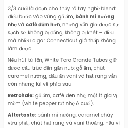
3/3 cuối là đoạn cho thấy rõ tay nghề blend:
điếu bước vào vùng gỗ ấm,
bánh mì nướng
nhẹ
và
café đậm hơn
, nhưng vẫn giữ được sự
sạch sẽ, không bị đắng, không bị khét – điều
mà nhiều cigar Connecticut giá thấp không
làm được.
Nếu hút từ tốn, White Toro Grande Tubos giữ
được cấu trúc đến gần nub: gỗ ấm, chút
caramel nướng, dấu ấn vani và hạt rang vẫn
còn nhưng lùi về phía sau.
Retrohale:
gỗ ấm, café đen nhẹ, một ít gia vị
mềm (white pepper rất nhẹ ở cuối).
Aftertaste:
bánh mì nướng, caramel cháy
vừa phải, chút hạt rang và vani thoảng. Hậu vị