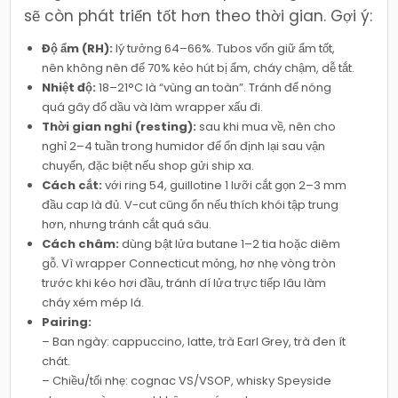
sẽ còn phát triển tốt hơn theo thời gian. Gợi ý:
Độ ẩm (RH):
lý tưởng 64–66%. Tubos vốn giữ ẩm tốt,
nên không nên để 70% kẻo hút bị ẩm, cháy chậm, dễ tắt.
Nhiệt độ:
18–21°C là “vùng an toàn”. Tránh để nóng
quá gây đổ dầu và làm wrapper xấu đi.
Thời gian nghỉ (resting):
sau khi mua về, nên cho
nghỉ 2–4 tuần trong humidor để ổn định lại sau vận
chuyển, đặc biệt nếu shop gửi ship xa.
Cách cắt:
với ring 54, guillotine 1 lưỡi cắt gọn 2–3 mm
đầu cap là đủ. V-cut cũng ổn nếu thích khói tập trung
hơn, nhưng tránh cắt quá sâu.
Cách châm:
dùng bật lửa butane 1–2 tia hoặc diêm
gỗ. Vì wrapper Connecticut mỏng, hơ nhẹ vòng tròn
trước khi kéo hơi đầu, tránh dí lửa trực tiếp lâu làm
cháy xém mép lá.
Pairing:
– Ban ngày: cappuccino, latte, trà Earl Grey, trà đen ít
chát.
– Chiều/tối nhẹ: cognac VS/VSOP, whisky Speyside