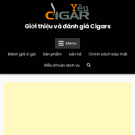
Skip
to
content
Giới thiệu và đánh giá Cigars
Menu
Đánh giá xì gà
Sản phẩm
Liện hệ
Chính sách bảo mật
Điều khoản dịch vụ