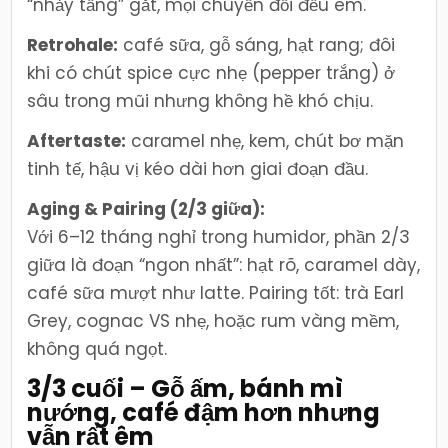
“nhảy tầng” gắt, mọi chuyển đổi đều êm.
Retrohale:
café sữa, gỗ sáng, hạt rang; đôi
khi có chút spice cực nhẹ (pepper trắng) ở
sâu trong mũi nhưng không hề khó chịu.
Aftertaste:
caramel nhẹ, kem, chút bơ mặn
tinh tế, hậu vị kéo dài hơn giai đoạn đầu.
Aging & Pairing (2/3 giữa):
Với 6–12 tháng nghỉ trong humidor, phần 2/3
giữa là đoạn “ngon nhất”: hạt rõ, caramel dày,
café sữa mượt như latte. Pairing tốt: trà Earl
Grey, cognac VS nhẹ, hoặc rum vàng mềm,
không quá ngọt.
3/3 cuối – Gỗ ấm, bánh mì
nướng, café đậm hơn nhưng
vẫn rất êm