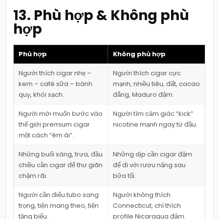
13. Phù hợp & Không phù
hợp
Phù hợp
Không phù hợp
Người thích cigar nhẹ –
Người thích cigar cực
kem – café sữa – bánh
mạnh, nhiều tiêu, đất, cacao
quy, khói sạch.
đắng, Maduro đậm.
Người mới muốn bước vào
Người tìm cảm giác “kick”
thế giới premium cigar
nicotine mạnh ngay từ đầu.
một cách “êm ái”.
Những buổi sáng, trưa, đầu
Những dịp cần cigar đậm
chiều cần cigar để thư giãn
để đi với rượu nặng sau
chậm rãi.
bữa tối.
Người cần điếu tubo sang
Người không thích
trọng, tiện mang theo, tiện
Connecticut, chỉ thích
tặng biếu.
profile Nicaragua đậm.