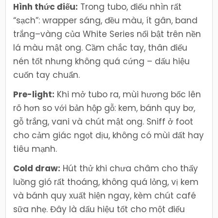
Hình thức điếu:
Trong tubo, điếu nhìn rất
“sạch”: wrapper sáng, đều màu, ít gân, band
trắng–vàng của White Series nổi bật trên nền
lá màu mật ong. Cầm chắc tay, thân điếu
nén tốt nhưng không quá cứng – dấu hiệu
cuốn tay chuẩn.
Pre-light:
Khi mở tubo ra, mùi hương bốc lên
rõ hơn so với bản hộp gỗ: kem, bánh quy bơ,
gỗ trắng, vani và chút mật ong. Sniff ở foot
cho cảm giác ngọt dịu, không có mùi đất hay
tiêu mạnh.
Cold draw:
Hút thử khi chưa châm cho thấy
luồng gió rất thoáng, không quá lỏng, vị kem
và bánh quy xuất hiện ngay, kèm chút café
sữa nhẹ. Đây là dấu hiệu tốt cho một điếu