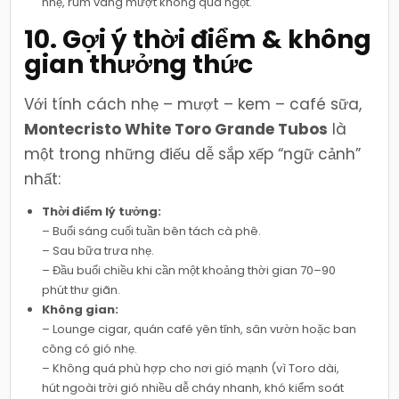
nhẹ, rum vàng mượt không quá ngọt.
10. Gợi ý thời điểm & không
gian thưởng thức
Với tính cách nhẹ – mượt – kem – café sữa,
Montecristo White Toro Grande Tubos
là
một trong những điếu dễ sắp xếp “ngữ cảnh”
nhất:
Thời điểm lý tưởng:
– Buổi sáng cuối tuần bên tách cà phê.
– Sau bữa trưa nhẹ.
– Đầu buổi chiều khi cần một khoảng thời gian 70–90
phút thư giãn.
Không gian:
– Lounge cigar, quán café yên tĩnh, sân vườn hoặc ban
công có gió nhẹ.
– Không quá phù hợp cho nơi gió mạnh (vì Toro dài,
hút ngoài trời gió nhiều dễ cháy nhanh, khó kiểm soát