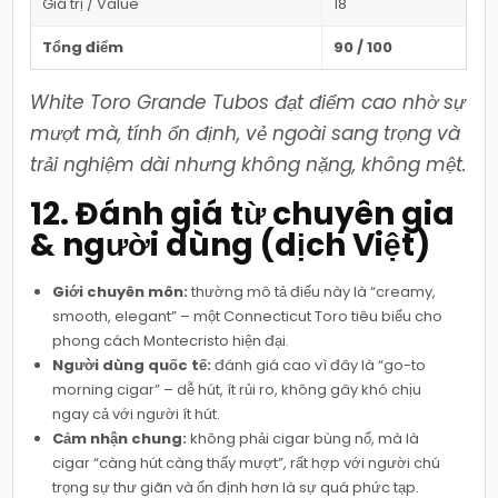
Giá trị / Value
18
Tổng điểm
90 / 100
White Toro Grande Tubos đạt điểm cao nhờ sự
mượt mà, tính ổn định, vẻ ngoài sang trọng và
trải nghiệm dài nhưng không nặng, không mệt.
12. Đánh giá từ chuyên gia
& người dùng (dịch Việt)
Giới chuyên môn:
thường mô tả điếu này là “creamy,
smooth, elegant” – một Connecticut Toro tiêu biểu cho
phong cách Montecristo hiện đại.
Người dùng quốc tế:
đánh giá cao vì đây là “go-to
morning cigar” – dễ hút, ít rủi ro, không gây khó chịu
ngay cả với người ít hút.
Cảm nhận chung:
không phải cigar bùng nổ, mà là
cigar “càng hút càng thấy mượt”, rất hợp với người chú
trọng sự thư giãn và ổn định hơn là sự quá phức tạp.