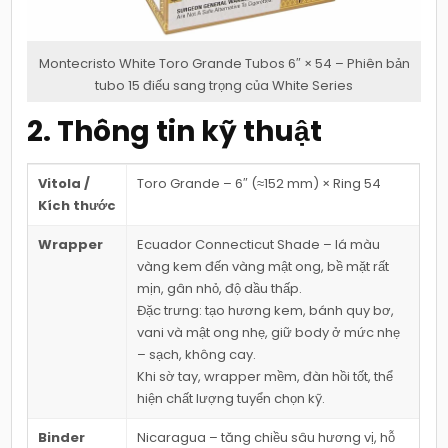
Montecristo White Toro Grande Tubos 6″ × 54 – Phiên bản
tubo 15 điếu sang trọng của White Series
2. Thông tin kỹ thuật
Vitola /
Toro Grande – 6″ (≈152 mm) × Ring 54
Kích thước
Wrapper
Ecuador Connecticut Shade – lá màu
vàng kem đến vàng mật ong, bề mặt rất
mịn, gân nhỏ, độ dầu thấp.
Đặc trưng: tạo hương kem, bánh quy bơ,
vani và mật ong nhẹ, giữ body ở mức nhẹ
– sạch, không cay.
Khi sờ tay, wrapper mềm, đàn hồi tốt, thể
hiện chất lượng tuyển chọn kỹ.
Binder
Nicaragua – tăng chiều sâu hương vị, hỗ