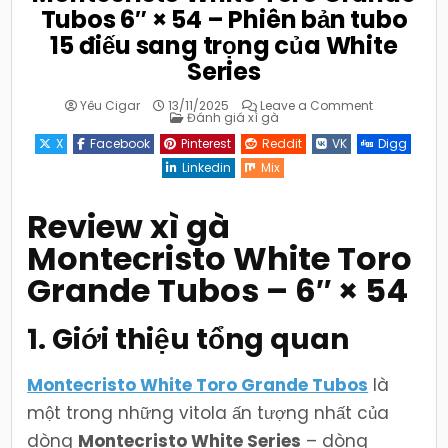
Tubos 6″ × 54 – Phiên bản tubo
15 điếu sang trọng của White
Series
on
Yêu Cigar
13/11/2025
Leave a Comment
Posted
Montecristo
Đánh giá xì gà
in
White
Toro
X
Facebook
Pinterest
Reddit
VK
Digg
Grande
Tubos
Linkedin
Mix
6″
×
54
–
Review xì gà
Phiên
bản
Montecristo White Toro
tubo
15
điếu
Grande Tubos – 6″ × 54
sang
trọng
của
White
1. Giới thiệu tổng quan
Series
Montecristo White Toro Grande Tubos
là
một trong những vitola ấn tượng nhất của
dòng
Montecristo White Series
– dòng