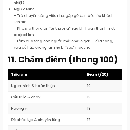
nhiệt).
Ngữ cảnh:
– Trò chuyện công việc nhẹ, gặp gỡ bạn bè, tiếp khách
lịch sự.
– Khoảng thời gian “tự thưởng” sau khi hoàn thành một
project lớn.
– Làm quà tặng cho người mới chơi cigar – vừa sang,
vừa dễ hút, không làm họ bị “sốc” nicotine.
11. Chấm điểm (thang 100)
Tiêu chí
Điểm (/20)
Ngoại hình & hoàn thiện
19
Cấu trúc & cháy
18
Hương vị
18
Độ phức tạp & chuyển tầng
17