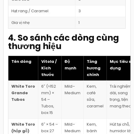
Hạt rang / Caramel
3
Gia vị nhẹ
1
4. So sánh các dòng cùng
thương hiệu
Tên dòng
Vitola /
Độ
Tầng
Mục tiêu sử
Kích
mạnh
hương
dụng
thước
chính
White Toro
6″ (≈152
Mild–
Kem,
Trải nghiệm
Grande
mm) ×
Medium
café
dài, sang
Tubos
54 –
sữa,
trọng, tiện
Tubos,
caramel
mang theo
box 15
White Toro
6″ × 54 –
Mild–
Kem,
Hút tại chỗ,
(hộp gỗ)
box 27
Medium
bánh
humidor lớn