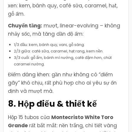
xen: kem, bánh quy, café sữa, caramel, hạt,
gỗ ấm.
Chuyển tầng:
mượt, linear-evolving – không
nhảy sốc, mà tăng dần độ ấm:
1/3 đầu: kem, bánh quy, vani, gỗ sáng.
2/3 giữa: café sữa, caramel, hạt rang, kem nền.
3/3 cuối: gỗ ấm, bánh mì nướng, café đậm hơn, chút
caramel nướng.
Điểm đáng khen: gần như không có “điểm
gãy” khó chịu, rất phù hợp cho ai yêu sự ổn
định và mượt mà.
8. Hộp điếu & thiết kế
Hộp 15 tubos của
Montecristo White Toro
Grande
rất bắt mắt: nền trắng, chi tiết vàng