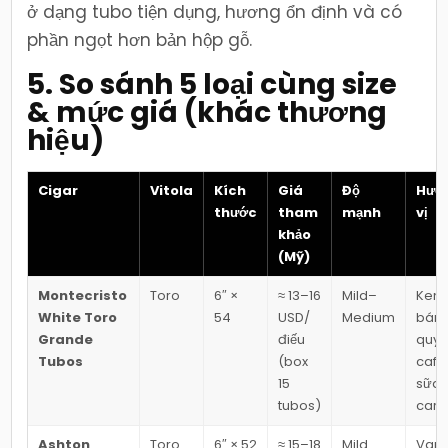
ở dạng tubo tiện dụng, hương ổn định và có
phần ngọt hơn bản hộp gỗ.
5. So sánh 5 loại cùng size
& mức giá (khác thương
hiệu)
Cigar
Vitola
Kích
Giá
Độ
Hươ
thước
tham
mạnh
vị
khảo
(Mỹ)
Montecristo
Toro
6″ ×
≈ 13–16
Mild–
Kem
White Toro
54
USD/
Medium
bán
Grande
điếu
quy,
Tubos
(box
café
15
sữa,
tubos)
car
Ashton
Toro
6″ × 52
≈ 15–18
Mild
Vani