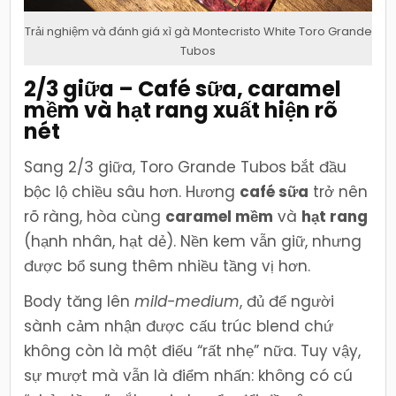
Trải nghiệm và đánh giá xì gà Montecristo White Toro Grande
Tubos
2/3 giữa – Café sữa, caramel
mềm và hạt rang xuất hiện rõ
nét
Sang 2/3 giữa, Toro Grande Tubos bắt đầu
bộc lộ chiều sâu hơn. Hương
café sữa
trở nên
rõ ràng, hòa cùng
caramel mềm
và
hạt rang
(hạnh nhân, hạt dẻ). Nền kem vẫn giữ, nhưng
được bổ sung thêm nhiều tầng vị hơn.
Body tăng lên
mild-medium
, đủ để người
sành cảm nhận được cấu trúc blend chứ
không còn là một điếu “rất nhẹ” nữa. Tuy vậy,
sự mượt mà vẫn là điểm nhấn: không có cú