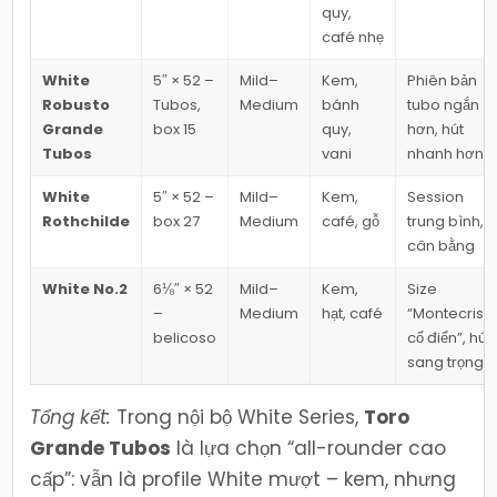
quy,
café nhẹ
White
5″ × 52 –
Mild–
Kem,
Phiên bản
Robusto
Tubos,
Medium
bánh
tubo ngắn
Grande
box 15
quy,
hơn, hút
Tubos
vani
nhanh hơn
White
5″ × 52 –
Mild–
Kem,
Session
Rothchilde
box 27
Medium
café, gỗ
trung bình,
cân bằng
White No.2
6⅛″ × 52
Mild–
Kem,
Size
–
Medium
hạt, café
“Montecrist
belicoso
cổ điển”, hút
sang trọng
Tổng kết:
Trong nội bộ White Series,
Toro
Grande Tubos
là lựa chọn “all-rounder cao
cấp”: vẫn là profile White mượt – kem, nhưng