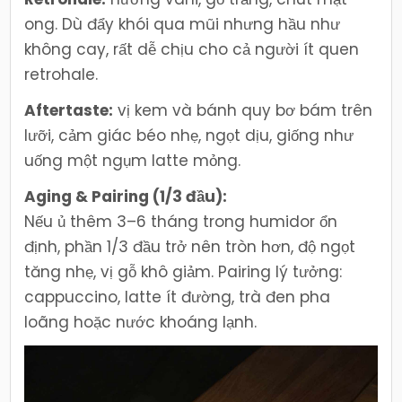
ong. Dù đẩy khói qua mũi nhưng hầu như
không cay, rất dễ chịu cho cả người ít quen
retrohale.
Aftertaste:
vị kem và bánh quy bơ bám trên
lưỡi, cảm giác béo nhẹ, ngọt dịu, giống như
uống một ngụm latte mỏng.
Aging & Pairing (1/3 đầu):
Nếu ủ thêm 3–6 tháng trong humidor ổn
định, phần 1/3 đầu trở nên tròn hơn, độ ngọt
tăng nhẹ, vị gỗ khô giảm. Pairing lý tưởng:
cappuccino, latte ít đường, trà đen pha
loãng hoặc nước khoáng lạnh.