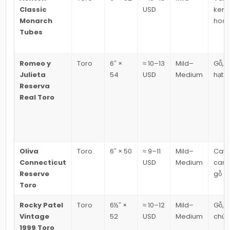
Classic
USD
kem
Monarch
hoa 
Tubes
Romeo y
Toro
6″ ×
≈ 10–13
Mild–
Gỗ, 
Julieta
54
USD
Medium
hạt
Reserva
Real Toro
Oliva
Toro
6″ × 50
≈ 9–11
Mild–
Café
Connecticut
USD
Medium
cara
Reserve
gỗ
Toro
Rocky Patel
Toro
6½″ ×
≈ 10–12
Mild–
Gỗ, 
Vintage
52
USD
Medium
chút 
1999 Toro