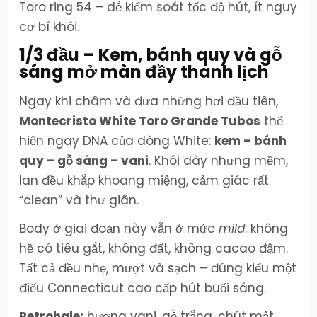
Toro ring 54 – dễ kiểm soát tốc độ hút, ít nguy
cơ bí khói.
1/3 đầu – Kem, bánh quy và gỗ
sáng mở màn đầy thanh lịch
Ngay khi châm và đưa những hơi đầu tiên,
Montecristo White Toro Grande Tubos
thể
hiện ngay DNA của dòng White:
kem – bánh
quy – gỗ sáng – vani
. Khói dày nhưng mềm,
lan đều khắp khoang miệng, cảm giác rất
“clean” và thư giãn.
Body ở giai đoạn này vẫn ở mức
mild
: không
hề có tiêu gắt, không đất, không cacao đậm.
Tất cả đều nhẹ, mượt và sạch – đúng kiểu một
điếu Connecticut cao cấp hút buổi sáng.
Retrohale:
hương vani, gỗ trắng, chút mật