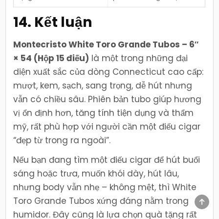
14. Kết luận
Montecristo White Toro Grande Tubos – 6″
× 54 (Hộp 15 điếu)
là một trong những đại
diện xuất sắc của dòng Connecticut cao cấp:
mượt, kem, sạch, sang trọng, dễ hút nhưng
vẫn có chiều sâu. Phiên bản tubo giúp hương
vị ổn định hơn, tăng tính tiện dụng và thẩm
mỹ, rất phù hợp với người cần một điếu cigar
“đẹp từ trong ra ngoài”.
Nếu bạn đang tìm một điếu cigar để hút buổi
sáng hoặc trưa, muốn khói dày, hút lâu,
nhưng body vẫn nhẹ – không mệt, thì White
Toro Grande Tubos xứng đáng nằm trong
SCR
TO
humidor. Đây cũng là lựa chọn quà tặng rất
TOP