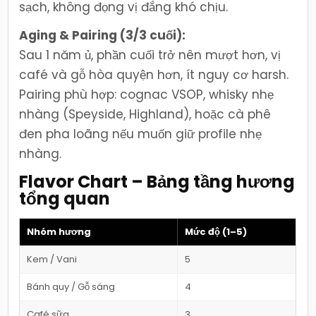
sạch, không đọng vị đắng khó chịu.
Aging & Pairing (3/3 cuối):
Sau 1 năm ủ, phần cuối trở nên mượt hơn, vị
café và gỗ hòa quyện hơn, ít nguy cơ harsh.
Pairing phù hợp: cognac VSOP, whisky nhẹ
nhàng (Speyside, Highland), hoặc cà phê
đen pha loãng nếu muốn giữ profile nhẹ
nhàng.
Flavor Chart – Bảng tầng hương
tổng quan
Nhóm hương
Mức độ (1–5)
Kem / Vani
5
Bánh quy / Gỗ sáng
4
Café sữa
3