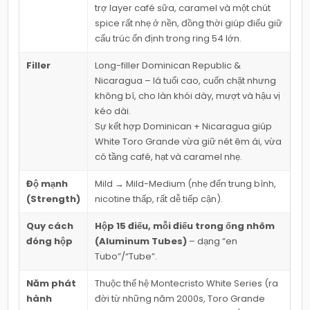
trợ layer café sữa, caramel và một chút
spice rất nhẹ ở nền, đồng thời giúp điếu giữ
cấu trúc ổn định trong ring 54 lớn.
Filler
Long-filler Dominican Republic &
Nicaragua – lá tuổi cao, cuốn chặt nhưng
không bí, cho làn khói dày, mượt và hậu vị
kéo dài.
Sự kết hợp Dominican + Nicaragua giúp
White Toro Grande vừa giữ nét êm ái, vừa
có tầng café, hạt và caramel nhẹ.
Độ mạnh
Mild → Mild-Medium (nhẹ đến trung bình,
(Strength)
nicotine thấp, rất dễ tiếp cận).
Quy cách
Hộp 15 điếu, mỗi điếu trong ống nhôm
đóng hộp
(Aluminum Tubes)
– dạng “en
Tubo”/“Tube”.
Năm phát
Thuộc thế hệ Montecristo White Series (ra
hành
đời từ những năm 2000s, Toro Grande