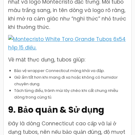
nhạt và logo Montecristo đặc trưng. Mỗi tubo
màu trắng sang, in tên dòng và logo rõ ràng,
khi mở ra cảm giác như “nghi thức” nhỏ trước
khi thưởng thức.
Về mặt thực dụng, tubos giúp:
Bảo vệ wrapper Connecticut mỏng khỏi va đập.
Giữ ẩm tốt hơn khi mang đi xa hoặc không có humidor
chuyên dụng.
Tách từng điếu, tránh mùi lây chéo khi cất chung nhiều
dòng trong cùng tủ.
9. Bảo quản & Sử dụng
Đây là dòng Connecticut cao cấp và lại ở
dạng tubos, nên nếu bảo quản đúng, độ mượt