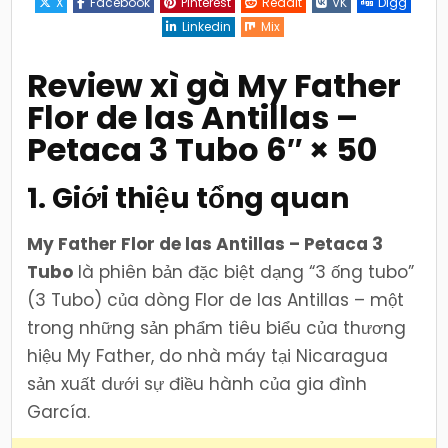
X
Facebook
Pinterest
Reddit
VK
Digg
de
las
Linkedin
Mix
Antillas
–
Pack
3
Review xì gà
My Father
Tubos
6×50:
Flor de las Antillas –
Hương
vị
Nicaraguan
Petaca 3 Tubo 6″ × 50
Sun-
Grown
tinh
tế
1. Giới thiệu tổng quan
&
mạnh
mẽ
My Father Flor de las Antillas – Petaca 3
Tubo
là phiên bản đặc biệt dạng “3 ống tubo”
(3 Tubo) của dòng Flor de las Antillas – một
trong những sản phẩm tiêu biểu của thương
hiệu My Father, do nhà máy tại Nicaragua
sản xuất dưới sự điều hành của gia đình
García.