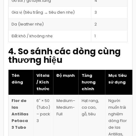
Gỗ sồi / gỗ tuyết tùng
4
Gia vị (tiêu trắng → tiêu đen nhẹ)
3
Da (leather nhẹ)
2
Đất khô / khoáng nhẹ
1
4. So sánh các dòng cùng
thương hiệu
Tên
Vitola
Độ mạnh
Tầng
Mục tiêu
dòng
/ Kích
hương
sử dụng
thước
chính
Flor de
6″ × 50
Medium–
Hạt rang,
Người
las
(Tubo)
Medium-
ca cao,
muốn trải
Antillas
– pack
Full
gỗ, tiêu
nghiệm
Petaca
3
dòng Flor
3 Tubo
de las
Antillas,