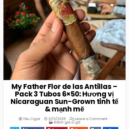
My Father Flor de las Antillas –
Pack 3 Tubos 6×50: Hương vị
Nicaraguan Sun-Grown tinh tế
& mạnh mẽ
on
Yêu Cigar
21/11/2025
Leave a Comment
Posted
My
Đánh giá xì gà
in
Father
Flor