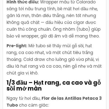
Hình thức điếu:
Wrapper màu từ Colorado
sáng tới nâu trung tính, bề mặt hơi dầu nhẹ,
gân lá mịn, thân điếu thẳng, nén tốt nhưng
không quá chặt — dấu hiệu của cigar được
cuốn thủ công chuẩn. Ống nhôm (tubo) giúp
bảo vệ wrapper, giữ độ ẩm và dễ mang theo.
Pre-light:
Mở tubo sẽ thấy mùi gỗ sồi, hạt
rang, ca cao nhạt, và một chút tiêu trắng
thoảng. Cold draw cho luồng gió vừa phải, vị
đầu là hạt rang và ca cao, nền gỗ nhẹ và một
chút gia vị khô.
1/3 đầu – Hạt rang, ca cao và gỗ
sồi mở màn
Ngay từ hơi đầu,
Flor de las Antillas Petaca 3
Tubo
cho cảm giác: