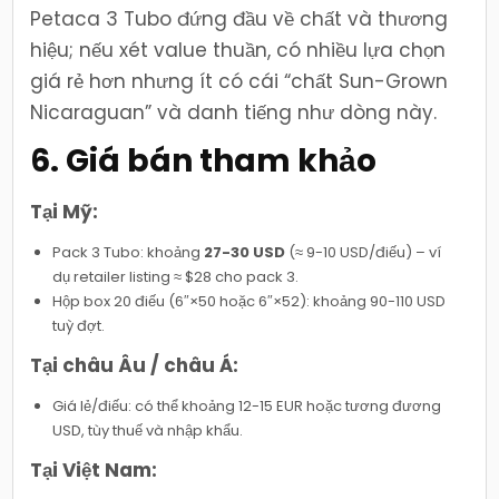
Petaca 3 Tubo đứng đầu về chất và thương
hiệu; nếu xét value thuần, có nhiều lựa chọn
giá rẻ hơn nhưng ít có cái “chất Sun-Grown
Nicaraguan” và danh tiếng như dòng này.
6. Giá bán tham khảo
Tại Mỹ:
Pack 3 Tubo: khoảng
27-30 USD
(≈ 9-10 USD/điếu) – ví
dụ retailer listing ≈ $28 cho pack 3.
Hộp box 20 điếu (6″×50 hoặc 6″×52): khoảng 90-110 USD
tuỳ đợt.
Tại châu Âu / châu Á:
Giá lẻ/điếu: có thể khoảng 12-15 EUR hoặc tương đương
USD, tùy thuế và nhập khẩu.
Tại Việt Nam: