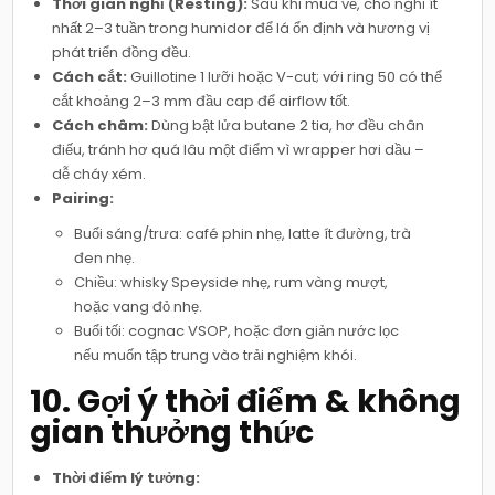
Thời gian nghỉ (Resting):
Sau khi mua về, cho nghỉ ít
nhất 2–3 tuần trong humidor để lá ổn định và hương vị
phát triển đồng đều.
Cách cắt:
Guillotine 1 lưỡi hoặc V-cut; với ring 50 có thể
cắt khoảng 2–3 mm đầu cap để airflow tốt.
Cách châm:
Dùng bật lửa butane 2 tia, hơ đều chân
điếu, tránh hơ quá lâu một điểm vì wrapper hơi dầu –
dễ cháy xém.
Pairing:
Buổi sáng/trưa: café phin nhẹ, latte ít đường, trà
đen nhẹ.
Chiều: whisky Speyside nhẹ, rum vàng mượt,
hoặc vang đỏ nhẹ.
Buổi tối: cognac VSOP, hoặc đơn giản nước lọc
nếu muốn tập trung vào trải nghiệm khói.
10. Gợi ý thời điểm & không
gian thưởng thức
Thời điểm lý tưởng: