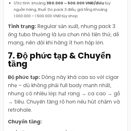
Ước tính: khoảng
350.000 – 500.000 VNĐ/điếu
tùy
nguồn hàng, thuế. Do pack 3 điếu, giá tổng khoảng
1.000.000 – 1.500.000 VNĐ tùy shop.
Tình trạng:
Regular sản xuất, nhưng pack 3
ống tubo thường là lựa chọn nhỏ tiện thử, dễ
mang, nên đôi khi hàng ít hơn hộp lớn.
7. Độ phức tạp & Chuyển
tầng
Độ phức tạp:
Dòng này khá cao so với cigar
nhẹ – dù không phải full body mạnh nhất,
nhưng có nhiều lớp: hạt rang → ca cao → gỗ
→ tiêu. Chuyển tầng rõ hơn nếu hút chậm và
retrohale.
Chuyển tầng: