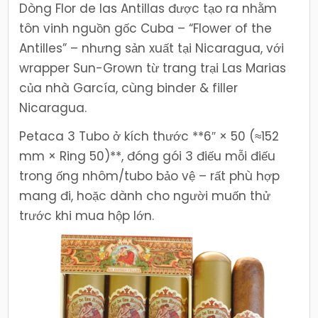
Dòng Flor de las Antillas được tạo ra nhằm
tôn vinh nguồn gốc Cuba – “Flower of the
Antilles” – nhưng sản xuất tại Nicaragua, với
wrapper Sun-Grown từ trang trại Las Marias
của nhà García, cùng binder & filler
Nicaragua.
Petaca 3 Tubo ở kích thước **6″ × 50 (≈152
mm × Ring 50)**, đóng gói 3 điếu mỗi điếu
trong ống nhôm/tubo bảo vệ – rất phù hợp
mang đi, hoặc dành cho người muốn thử
trước khi mua hộp lớn.