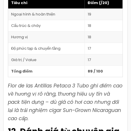
Tiêu chí
Điểm (/20)
Ngoại hình & hoàn thiện
19
Cấu trúc & cháy
18
Hương vị
18
Độ phức tạp & chuyển tầng
17
Giá trị / Value
17
Tổng điểm
89 / 100
Flor de las Antillas Petaca 3 Tubo ghi điểm cao
về hương vị rõ ràng, thương hiệu uy tín và
pack tiện dụng – dù giá có hơi cao nhưng đổi
lại là trải nghiệm cigar Sun-Grown Nicaraguan
cao cấp.