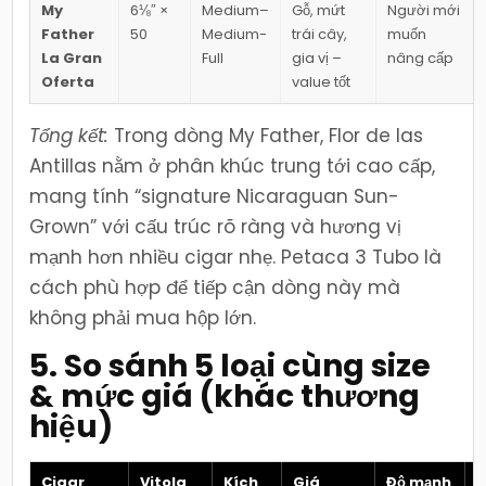
My
6⅛″ ×
Medium–
Gỗ, mứt
Người mới
Father
50
Medium-
trái cây,
muốn
La Gran
Full
gia vị –
nâng cấp
Oferta
value tốt
Tổng kết:
Trong dòng My Father, Flor de las
Antillas nằm ở phân khúc trung tới cao cấp,
mang tính “signature Nicaraguan Sun-
Grown” với cấu trúc rõ ràng và hương vị
mạnh hơn nhiều cigar nhẹ. Petaca 3 Tubo là
cách phù hợp để tiếp cận dòng này mà
không phải mua hộp lớn.
5. So sánh 5 loại cùng size
& mức giá (khác thương
hiệu)
Cigar
Vitola
Kích
Giá
Độ mạnh