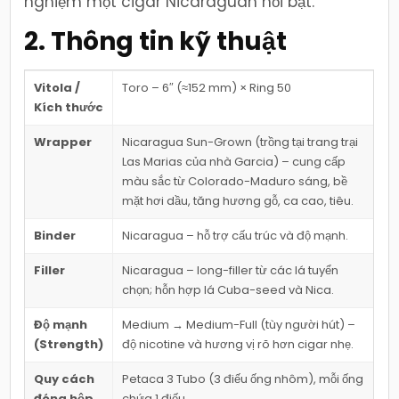
nghiệm một cigar Nicaraguan nổi bật.
2. Thông tin kỹ thuật
Vitola /
Toro – 6″ (≈152 mm) × Ring 50
Kích thước
Wrapper
Nicaragua Sun-Grown (trồng tại trang trại
Las Marias của nhà Garcia) – cung cấp
màu sắc từ Colorado-Maduro sáng, bề
mặt hơi dầu, tăng hương gỗ, ca cao, tiêu.
Binder
Nicaragua – hỗ trợ cấu trúc và độ mạnh.
Filler
Nicaragua – long-filler từ các lá tuyển
chọn; hỗn hợp lá Cuba-seed và Nica.
Độ mạnh
Medium → Medium-Full (tùy người hút) –
(Strength)
độ nicotine và hương vị rõ hơn cigar nhẹ.
Quy cách
Petaca 3 Tubo (3 điếu ống nhôm), mỗi ống
đóng hộp
chứa 1 điếu.