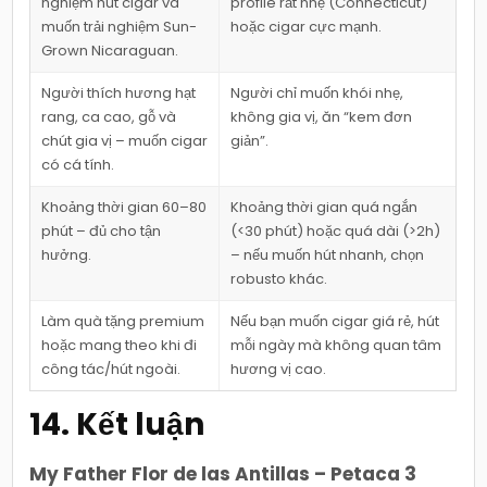
nghiệm hút cigar và
profile rất nhẹ (Connecticut)
muốn trải nghiệm Sun-
hoặc cigar cực mạnh.
Grown Nicaraguan.
Người thích hương hạt
Người chỉ muốn khói nhẹ,
rang, ca cao, gỗ và
không gia vị, ăn “kem đơn
chút gia vị – muốn cigar
giản”.
có cá tính.
Khoảng thời gian 60–80
Khoảng thời gian quá ngắn
phút – đủ cho tận
(<30 phút) hoặc quá dài (>2h)
hưởng.
– nếu muốn hút nhanh, chọn
robusto khác.
Làm quà tặng premium
Nếu bạn muốn cigar giá rẻ, hút
hoặc mang theo khi đi
mỗi ngày mà không quan tâm
công tác/hút ngoài.
hương vị cao.
14. Kết luận
My Father Flor de las Antillas – Petaca 3