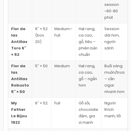
session
~60-80
phút
Flor de
6″ × 52
Medium–
Hạt rang,
Session
las
(box
Full
ca cao,
dài hơn,
Antillas
20)
gỗ, tiêu –
người
Toro 6″
phiên bản
sành
× 52
chuẩn
Flor de
5″ × 50
Medium
Hạt rang,
Buổi sáng
las
ca cao,
muộn/trưa
Antillas
gỗ – ngắn
– cần
Robusto
hơn
cigar
5″ × 50
nhanh hơn
My
6″ × 52
Full
Gỗ sồi,
Người
Father
chocolate
thích
Le Bijou
đậm, gia
mạnh, tối
1922
vị mạnh