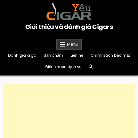
Skip
to
content
Giới thiệu và đánh giá Cigars
Menu
Đánh giá xì gà
Sản phẩm
Liện hệ
Chính sách bảo mật
Điều khoản dịch vụ