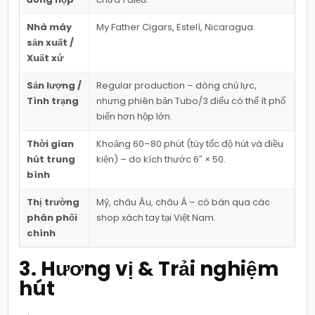
Nhà máy
My Father Cigars, Estelí, Nicaragua.
sản xuất /
Xuất xứ
Sản lượng /
Regular production – dòng chủ lực,
Tình trạng
nhưng phiên bản Tubo/3 điếu có thể ít phổ
biến hơn hộp lớn.
Thời gian
Khoảng 60–80 phút (tùy tốc độ hút và điều
hút trung
kiện) – do kích thước 6″ × 50.
bình
Thị trường
Mỹ, châu Âu, châu Á – có bán qua các
phân phối
shop xách tay tại Việt Nam.
chính
3. Hương vị & Trải nghiệm
hút