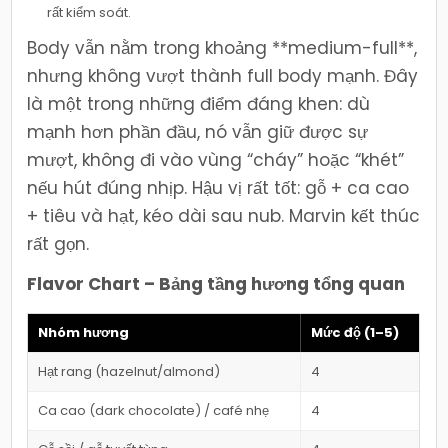
rất kiểm soát.
Body vẫn nằm trong khoảng **medium-full**,
nhưng không vượt thành full body mạnh. Đây
là một trong những điểm đáng khen: dù
mạnh hơn phần đầu, nó vẫn giữ được sự
mượt, không đi vào vùng “cháy” hoặc “khét”
nếu hút đúng nhịp. Hậu vị rất tốt: gỗ + ca cao
+ tiêu và hạt, kéo dài sau nub. Marvin kết thúc
rất gọn.
Flavor Chart – Bảng tầng hương tổng quan
Nhóm hương
Mức độ (1–5)
Hạt rang (hazelnut/almond)
4
Ca cao (dark chocolate) / café nhẹ
4