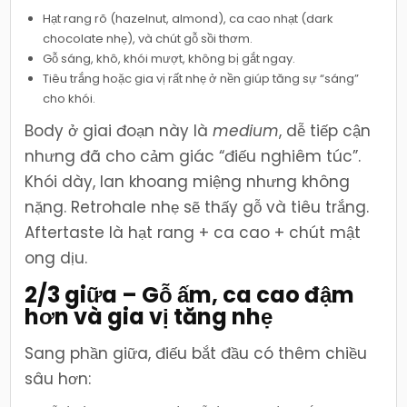
Hạt rang rõ (hazelnut, almond), ca cao nhạt (dark
chocolate nhẹ), và chút gỗ sồi thơm.
Gỗ sáng, khô, khói mượt, không bị gắt ngay.
Tiêu trắng hoặc gia vị rất nhẹ ở nền giúp tăng sự “sáng”
cho khói.
Body ở giai đoạn này là
medium
, dễ tiếp cận
nhưng đã cho cảm giác “điếu nghiêm túc”.
Khói dày, lan khoang miệng nhưng không
nặng. Retrohale nhẹ sẽ thấy gỗ và tiêu trắng.
Aftertaste là hạt rang + ca cao + chút mật
ong dịu.
2/3 giữa – Gỗ ấm, ca cao đậm
hơn và gia vị tăng nhẹ
Sang phần giữa, điếu bắt đầu có thêm chiều
sâu hơn: