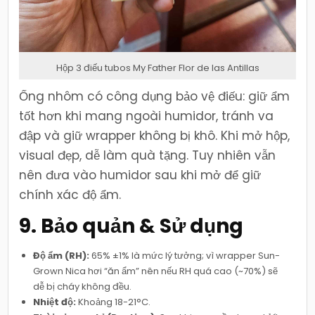
Hộp 3 điếu tubos My Father Flor de las Antillas
Ống nhôm có công dụng bảo vệ điếu: giữ ẩm
tốt hơn khi mang ngoài humidor, tránh va
đập và giữ wrapper không bị khô. Khi mở hộp,
visual đẹp, dễ làm quà tặng. Tuy nhiên vẫn
nên đưa vào humidor sau khi mở để giữ
chính xác độ ẩm.
9. Bảo quản & Sử dụng
Độ ẩm (RH):
65% ±1% là mức lý tưởng; vì wrapper Sun-
Grown Nica hơi “ăn ẩm” nên nếu RH quá cao (~70%) sẽ
dễ bị cháy không đều.
Nhiệt độ:
Khoảng 18-21°C.