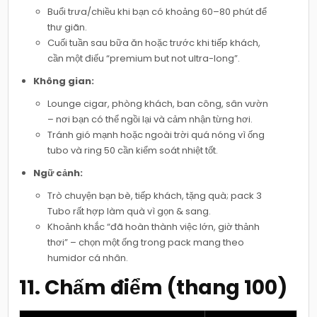
Buổi trưa/chiều khi bạn có khoảng 60–80 phút để
thư giãn.
Cuối tuần sau bữa ăn hoặc trước khi tiếp khách,
cần một điếu “premium but not ultra-long”.
Không gian:
Lounge cigar, phòng khách, ban công, sân vườn
– nơi bạn có thể ngồi lại và cảm nhận từng hơi.
Tránh gió mạnh hoặc ngoài trời quá nóng vì ống
tubo và ring 50 cần kiểm soát nhiệt tốt.
Ngữ cảnh:
Trò chuyện bạn bè, tiếp khách, tặng quà; pack 3
Tubo rất hợp làm quà vì gọn & sang.
Khoảnh khắc “đã hoàn thành việc lớn, giờ thảnh
thơi” – chọn một ống trong pack mang theo
humidor cá nhân.
11. Chấm điểm (thang 100)