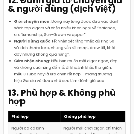
12. Đánh giá từ chuyên gia
& người dùng (dịch Việt)
Giới chuyên môn:
Dòng này từng được đưa vào danh
sách top cigars và nhận nhiều khen ngợi về “balance,
craftsmanship, Sun-Grown wrapper”.
Người dùng quốc tế:
Nhận xét rằng “mặc dù ring 50
và kích thước toro, nhưng vẫn rất mượt, draw tốt, khói
dày nhưng không quá nặng”.
Cảm nhận chung:
Nếu bạn muốn một cigar ngon, đẹp
và không quá nặng để mất đi khoảnh khắc thư giãn,
mẫu 3 Tubo này là lựa chọn rất hợp – mang thương
hiệu Garcia và được nhà sưu tầm đánh giá cao.
13. Phù hợp & Không phù
hợp
Phù hợp
Không phù hợp
Người đã có kinh
Người mới chơi cigar, chỉ thích