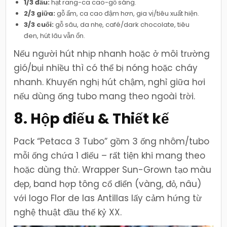
1/3 đầu:
hạt rang-ca cao-gỗ sáng.
2/3 giữa:
gỗ ấm, ca cao đậm hơn, gia vị/tiêu xuất hiện.
3/3 cuối:
gỗ sâu, da nhẹ, café/dark chocolate, tiêu
đen, hút lâu vẫn ổn.
Nếu người hút nhịp nhanh hoặc ở môi trường
gió/bụi nhiều thì có thể bị nóng hoặc cháy
nhanh. Khuyến nghị hút chậm, nghỉ giữa hơi
nếu dùng ống tubo mang theo ngoài trời.
8. Hộp điếu & Thiết kế
Pack “Petaca 3 Tubo” gồm 3 ống nhôm/tubo
mỗi ống chứa 1 điếu – rất tiện khi mang theo
hoặc dùng thử. Wrapper Sun-Grown tạo màu
đẹp, band hợp tông cổ điển (vàng, đỏ, nâu)
với logo Flor de las Antillas lấy cảm hứng từ
nghệ thuật đầu thế kỷ XX.