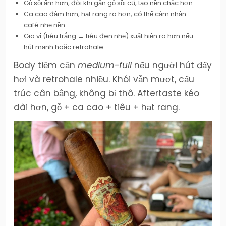
Gỗ sồi ấm hơn, đôi khi gần gỗ sồi cũ, tạo nền chắc hơn.
Ca cao đậm hơn, hạt rang rõ hơn, có thể cảm nhận
café nhẹ nền.
Gia vị (tiêu trắng → tiêu đen nhẹ) xuất hiện rõ hơn nếu
hút mạnh hoặc retrohale.
Body tiệm cận
medium-full
nếu người hút đẩy
hơi và retrohale nhiều. Khói vẫn mượt, cấu
trúc cân bằng, không bị thô. Aftertaste kéo
dài hơn, gỗ + ca cao + tiêu + hạt rang.