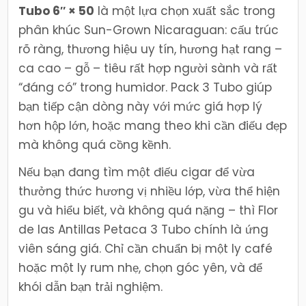
Tubo 6″ × 50
là một lựa chọn xuất sắc trong
phân khúc Sun-Grown Nicaraguan: cấu trúc
rõ ràng, thương hiệu uy tín, hương hạt rang –
ca cao – gỗ – tiêu rất hợp người sành và rất
“đáng có” trong humidor. Pack 3 Tubo giúp
bạn tiếp cận dòng này với mức giá hợp lý
hơn hộp lớn, hoặc mang theo khi cần điếu đẹp
mà không quá cồng kềnh.
Nếu bạn đang tìm một điếu cigar để vừa
thưởng thức hương vị nhiều lớp, vừa thể hiện
gu và hiểu biết, và không quá nặng – thì Flor
de las Antillas Petaca 3 Tubo chính là ứng
viên sáng giá. Chỉ cần chuẩn bị một ly café
hoặc một ly rum nhẹ, chọn góc yên, và để
khói dẫn bạn trải nghiệm.