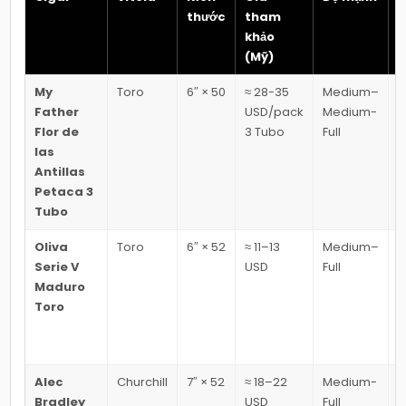
thước
tham
v
khảo
(Mỹ)
My
Toro
6″ × 50
≈ 28-35
Medium–
H
Father
USD/pack
Medium-
r
Flor de
3 Tubo
Full
c
las
c
Antillas
g
Petaca 3
Tubo
Oliva
Toro
6″ × 52
≈ 11–13
Medium–
Serie V
USD
Full
đ
Maduro
g
Toro
c
g
Alec
Churchill
7″ × 52
≈ 18–22
Medium-
G
Bradley
USD
Full
g