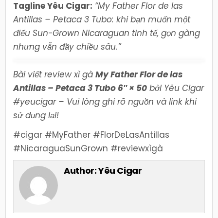
Tagline Yêu Cigar:
“My Father Flor de las
Antillas – Petaca 3 Tubo: khi bạn muốn một
điếu Sun-Grown Nicaraguan tinh tế, gọn gàng
nhưng vẫn đầy chiều sâu.”
Bài viết review xì gà
My Father Flor de las
Antillas – Petaca 3 Tubo 6″ × 50
bởi Yêu Cigar
#yeucigar – Vui lòng ghi rõ nguồn và link khi
sử dụng lại!
#cigar #MyFather #FlorDeLasAntillas
#NicaraguaSunGrown #reviewxìgà
Author:
Yêu Cigar