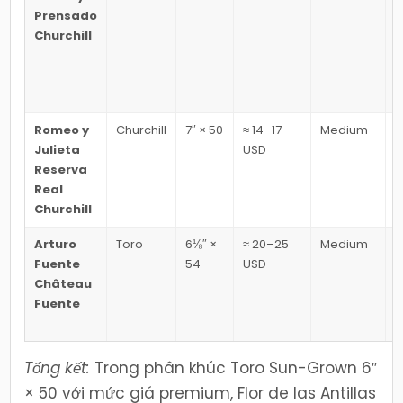
Prensado
c
Churchill
Romeo y
Churchill
7″ × 50
≈ 14–17
Medium
G
Julieta
USD
k
Reserva
h
Real
Churchill
Arturo
Toro
6⅛″ ×
≈ 20–25
Medium
G
Fuente
54
USD
v
Château
Fuente
Tổng kết:
Trong phân khúc Toro Sun-Grown 6″
× 50 với mức giá premium, Flor de las Antillas