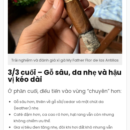
Trải nghiệm và đánh giá xì gà My Father Flor de las Antillas
3/3 cuối – Gỗ sâu, da nhẹ và hậu
vị kéo dài
Ở phần cuối, điếu tiến vào vùng “chuyên” hơn:
Gỗ sâu hơn, thiên về gỗ sồi/cedar và một chút da
(leather) nhẹ.
Café đậm hơn, ca cao rõ hơn, hạt rang vẫn còn nhưng
không chiếm ưu thế.
Gia vị tiêu đen tăng nhẹ, đôi khi hơi đất khô nhưng vẫn