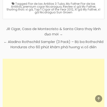
Tagged
Flor de las Antillas 3 Tubo
,
My Father Flor de las
Antillas
,
premium cigar Nicaragua
,
Review xì gà My Father
,
thưởng thức xì gà
,
Top 1 Cigar of the Year 2012
,
Xì gà My Father
,
xì
gà Nicaragua Sun Grown
Điều
JR Cigar, Casa de Montecristo & Santa Clara thay lãnh
hướng
đạo mới →
bài
← Aladino Rothschild Sampler (3 Pack) – Bộ ba Rothschild
viết
Honduras cho 60 phút khám phá hương vị cổ điển
SCR
TO
TOP