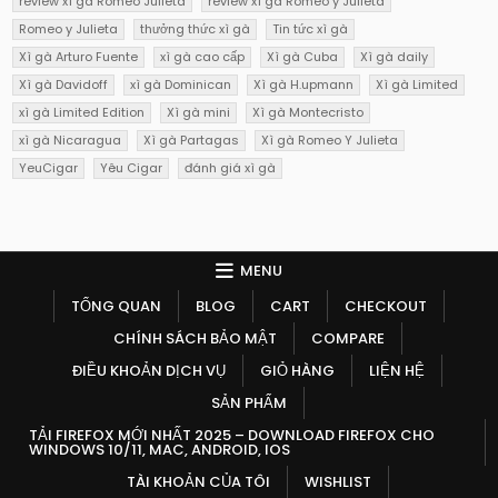
review xì gà Romeo Julieta
review xì gà Romeo y Julieta
Romeo y Julieta
thưởng thức xì gà
Tin tức xì gà
Xì gà Arturo Fuente
xì gà cao cấp
Xì gà Cuba
Xì gà daily
Xì gà Davidoff
xì gà Dominican
Xì gà H.upmann
Xì gà Limited
xì gà Limited Edition
Xì gà mini
Xì gà Montecristo
xì gà Nicaragua
Xì gà Partagas
Xì gà Romeo Y Julieta
YeuCigar
Yêu Cigar
đánh giá xì gà
MENU
TỔNG QUAN
BLOG
CART
CHECKOUT
CHÍNH SÁCH BẢO MẬT
COMPARE
ĐIỀU KHOẢN DỊCH VỤ
GIỎ HÀNG
LIỆN HỆ
SẢN PHẨM
TẢI FIREFOX MỚI NHẤT 2025 – DOWNLOAD FIREFOX CHO
WINDOWS 10/11, MAC, ANDROID, IOS
TÀI KHOẢN CỦA TÔI
WISHLIST