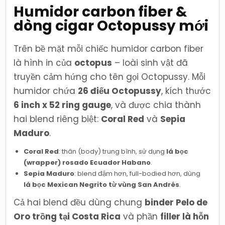
Humidor carbon fiber &
dòng cigar Octopussy mới
Trên bề mặt mỗi chiếc humidor carbon fiber
là hình in của
octopus
– loài sinh vật đã
truyền cảm hứng cho tên gọi Octopussy. Mỗi
humidor chứa
26 điếu Octopussy
, kích thước
6 inch x 52 ring gauge
, và được chia thành
hai blend riêng biệt:
Coral Red
và
Sepia
Maduro
.
Coral Red
: thân (body) trung bình, sử dụng
lá bọc
(wrapper) rosado Ecuador Habano
.
Sepia Maduro
: blend đậm hơn, full-bodied hơn, dùng
lá bọc Mexican Negrito từ vùng San Andrés
.
Cả hai blend đều dùng chung
binder Pelo de
Oro trồng tại Costa Rica
và phần
filler là hỗn