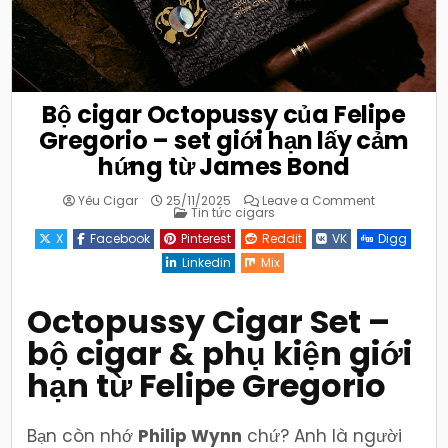
Bộ cigar Octopussy của Felipe
Gregorio – set giới hạn lấy cảm
hứng từ James Bond
on
Yêu Cigar
25/11/2025
Leave a Comment
Posted
Bộ
Tin tức cigars
in
cigar
Octopussy
X
Facebook
Pinterest
Reddit
VK
Digg
của
Felipe
Linkedin
Mix
Gregorio
–
set
giới
Octopussy Cigar Set –
hạn
lấy
bộ cigar & phụ kiện giới
cảm
hứng
từ
hạn từ Felipe Gregorio
James
Bond
Bạn còn nhớ
Philip Wynn
chứ? Anh là người