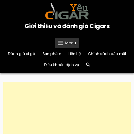
Skip
to
content
Giới thiệu và đánh giá Cigars
Menu
Đánh giá xì gà
Sản phẩm
Liện hệ
Chính sách bảo mật
Điều khoản dịch vụ