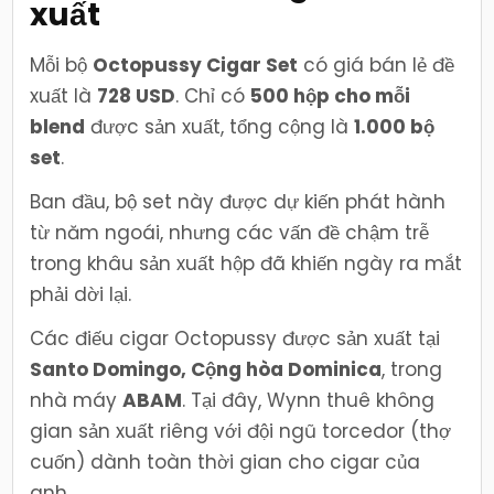
xuất
Mỗi bộ
Octopussy Cigar Set
có giá bán lẻ đề
xuất là
728 USD
. Chỉ có
500 hộp cho mỗi
blend
được sản xuất, tổng cộng là
1.000 bộ
set
.
Ban đầu, bộ set này được dự kiến phát hành
từ năm ngoái, nhưng các vấn đề chậm trễ
trong khâu sản xuất hộp đã khiến ngày ra mắt
phải dời lại.
Các điếu cigar Octopussy được sản xuất tại
Santo Domingo, Cộng hòa Dominica
, trong
nhà máy
ABAM
. Tại đây, Wynn thuê không
gian sản xuất riêng với đội ngũ torcedor (thợ
cuốn) dành toàn thời gian cho cigar của
anh.