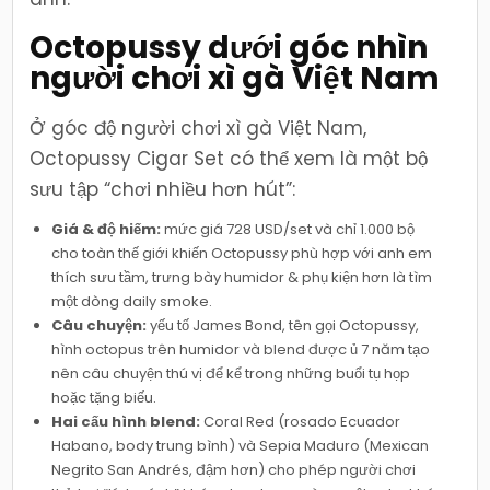
Octopussy dưới góc nhìn
người chơi xì gà Việt Nam
Ở góc độ người chơi xì gà Việt Nam,
Octopussy Cigar Set có thể xem là một bộ
sưu tập “chơi nhiều hơn hút”:
Giá & độ hiếm:
mức giá 728 USD/set và chỉ 1.000 bộ
cho toàn thế giới khiến Octopussy phù hợp với anh em
thích sưu tầm, trưng bày humidor & phụ kiện hơn là tìm
một dòng daily smoke.
Câu chuyện:
yếu tố James Bond, tên gọi Octopussy,
hình octopus trên humidor và blend được ủ 7 năm tạo
nên câu chuyện thú vị để kể trong những buổi tụ họp
hoặc tặng biếu.
Hai cấu hình blend:
Coral Red (rosado Ecuador
Habano, body trung bình) và Sepia Maduro (Mexican
Negrito San Andrés, đậm hơn) cho phép người chơi