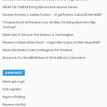
XIKAR Tái Thiết Kế Dòng Bật Lửa Khè Allume Series
Review Romeo y Julieta Puritos – Xì gà Puritos Cuba Dễ Hút Nhất?
Trinidad Short 40 Review | Lon 40 Điếu Có Đáng Mua Hơn Hộp
Thường?
Đánh Giá Xì Gà Lure The Wahoo & The Kingfish
Review Cohiba Wide Short – Cigar Mini Cuba Có Nên Mua Nhất?
Đánh Giá RoMa Craft CroMagnon PA Timeline
Brizard & Co. Ra Mắt Bộ Bao Xì Gà & Bật Lửa Cuba Libre
DANH MỤC
Đánh giá xì gà
Kinh nghiệm
Người nổi tiếng
Review mọi thứ