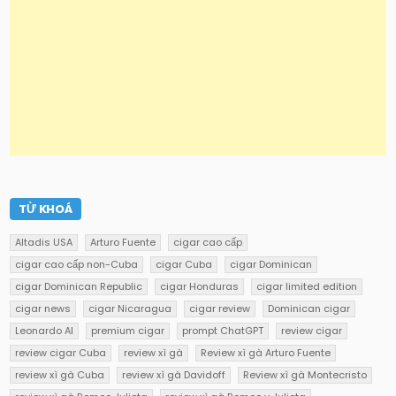
TỪ KHOÁ
Altadis USA
Arturo Fuente
cigar cao cấp
cigar cao cấp non-Cuba
cigar Cuba
cigar Dominican
cigar Dominican Republic
cigar Honduras
cigar limited edition
cigar news
cigar Nicaragua
cigar review
Dominican cigar
Leonardo AI
premium cigar
prompt ChatGPT
review cigar
review cigar Cuba
review xì gà
Review xì gà Arturo Fuente
review xì gà Cuba
review xì gà Davidoff
Review xì gà Montecristo