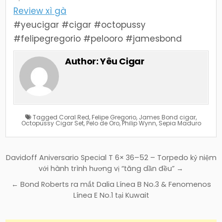
Review xì gà
#yeucigar #cigar #octopussy
#felipegregorio #pelooro #jamesbond
Author:
Yêu Cigar
Tagged
Coral Red
,
Felipe Gregorio
,
James Bond cigar
,
Octopussy Cigar Set
,
Pelo de Oro
,
Philip Wynn
,
Sepia Maduro
Điều
Davidoff Aniversario Special T 6× 36–52 – Torpedo kỷ niệm
hướng
với hành trình hương vị “tăng dần đều” →
bài
← Bond Roberts ra mắt Dalia Línea B No.3 & Fenomenos
viết
Línea E No.1 tại Kuwait