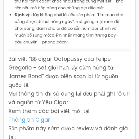
thử hai “tính cách” khác nhau trong cùng một set – khá
tiện nếu mở hộp dùng cho những dịp đặc biệt.
Định vị:
đây không phải là kiểu sản phẩm “tìm mua cho
bằng được để hút hàng ngày”, mà giống một món đồ
chơi sang, dành cho ai đã có sẵn humidor chính và
muốn bổ sung một điểm nhấn mang tính “trưng bày –
câu chuyện – phong cách”.
Bài viết “Bộ cigar Octopussy của Felipe
Gregorio – set giới hạn lấy cảm hứng từ
James Bond” được biên soạn lại từ nguồn
quốc tế.
Mọi thông tin khi sử dụng lại đều phải ghi rõ url
và nguồn từ Yêu Cigar.
Xem thêm các bài viết mới tại:
Thông tin Cigar
Sản phẩm này sớm được review và đánh giá
tại: