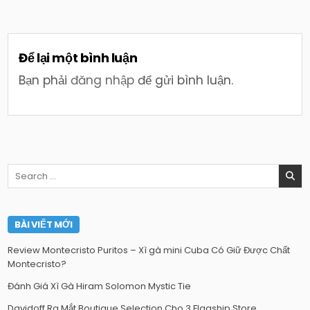
Để lại một bình luận
Bạn phải
đăng nhập
để gửi bình luận.
Search
for:
BÀI VIẾT MỚI
Review Montecristo Puritos – Xì gà mini Cuba Có Giữ Được Chất
Montecristo?
Đánh Giá Xì Gà Hiram Solomon Mystic Tie
Davidoff Ra Mắt Boutique Selection Cho 3 Flagship Store