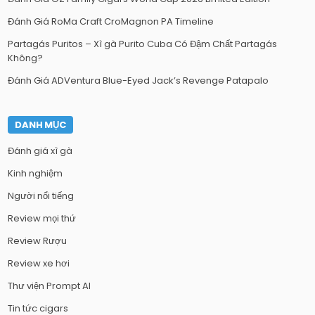
Đánh Giá RoMa Craft CroMagnon PA Timeline
Partagás Puritos – Xì gà Purito Cuba Có Đậm Chất Partagás
Không?
Đánh Giá ADVentura Blue-Eyed Jack’s Revenge Patapalo
DANH MỤC
Đánh giá xì gà
Kinh nghiệm
Người nổi tiếng
Review mọi thứ
Review Rượu
Review xe hơi
Thư viện Prompt AI
Tin tức cigars