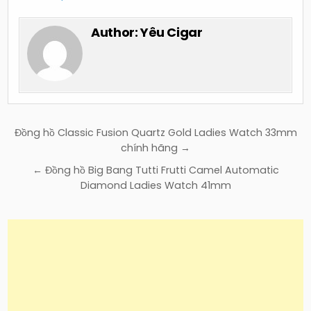
Author:
Yêu Cigar
Điều
Đồng hồ Classic Fusion Quartz Gold Ladies Watch 33mm
hướng
chính hãng →
bài
← Đồng hồ Big Bang Tutti Frutti Camel Automatic
viết
Diamond Ladies Watch 41mm