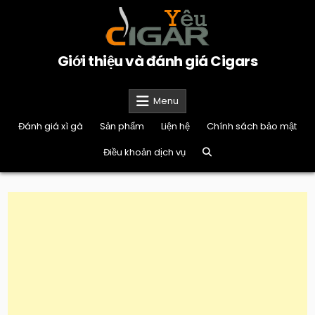
Skip
to
content
Giới thiệu và đánh giá Cigars
Menu
Đánh giá xì gà
Sản phẩm
Liện hệ
Chính sách bảo mật
Điều khoản dịch vụ