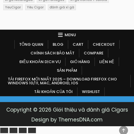
YeuCigar
Yêu Cigar
đánh giá xì gà
MENU
TỔNG QUAN
BLOG
CART
CHECKOUT
CHÍNH SÁCH BẢO MẬT
COMPARE
ĐIỀU KHOẢN DỊCH VỤ
GIỎ HÀNG
LIỆN HỆ
SẢN PHẨM
TẢI FIREFOX MỚI NHẤT 2025 – DOWNLOAD FIREFOX CHO
WINDOWS 10/11, MAC, ANDROID, IOS
TÀI KHOẢN CỦA TÔI
WISHLIST
Copyright © 2026 Giới thiệu và đánh giá Cigars
Design by ThemesDNA.com
SCR