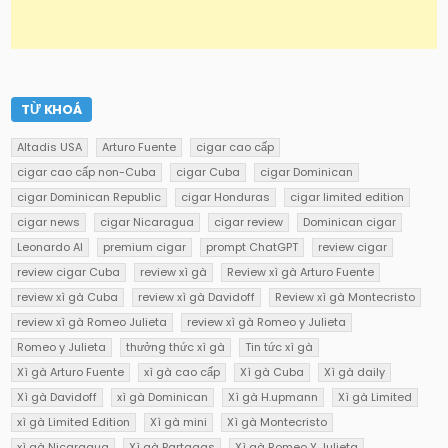
TỪ KHOÁ
Altadis USA
Arturo Fuente
cigar cao cấp
cigar cao cấp non-Cuba
cigar Cuba
cigar Dominican
cigar Dominican Republic
cigar Honduras
cigar limited edition
cigar news
cigar Nicaragua
cigar review
Dominican cigar
Leonardo AI
premium cigar
prompt ChatGPT
review cigar
review cigar Cuba
review xì gà
Review xì gà Arturo Fuente
review xì gà Cuba
review xì gà Davidoff
Review xì gà Montecristo
review xì gà Romeo Julieta
review xì gà Romeo y Julieta
Romeo y Julieta
thưởng thức xì gà
Tin tức xì gà
Xì gà Arturo Fuente
xì gà cao cấp
Xì gà Cuba
Xì gà daily
Xì gà Davidoff
xì gà Dominican
Xì gà H.upmann
Xì gà Limited
xì gà Limited Edition
Xì gà mini
Xì gà Montecristo
xì gà Nicaragua
Xì gà Partagas
Xì gà Romeo Y Julieta