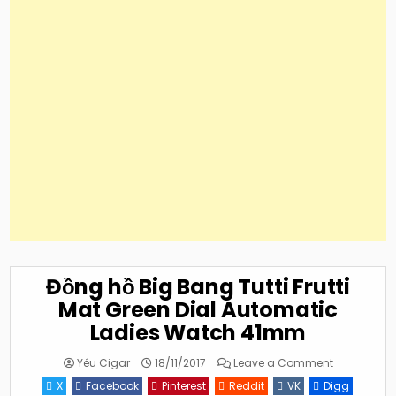
Đồng hồ Big Bang Tutti Frutti
Mat Green Dial Automatic
Ladies Watch 41mm
on
Yêu Cigar
18/11/2017
Leave a Comment
Đồng
hồ
X
Facebook
Pinterest
Reddit
VK
Digg
Big