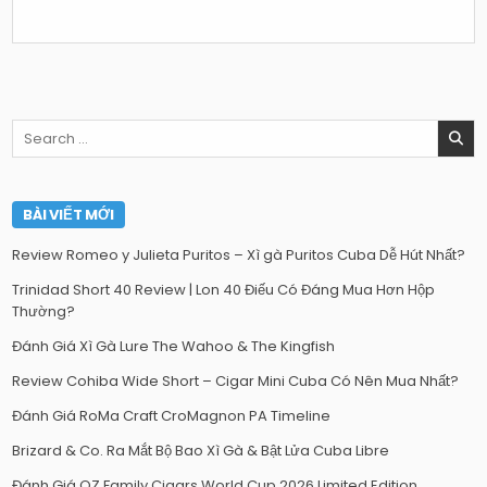
Search
for:
BÀI VIẾT MỚI
Review Romeo y Julieta Puritos – Xì gà Puritos Cuba Dễ Hút Nhất?
Trinidad Short 40 Review | Lon 40 Điếu Có Đáng Mua Hơn Hộp
Thường?
Đánh Giá Xì Gà Lure The Wahoo & The Kingfish
Review Cohiba Wide Short – Cigar Mini Cuba Có Nên Mua Nhất?
Đánh Giá RoMa Craft CroMagnon PA Timeline
Brizard & Co. Ra Mắt Bộ Bao Xì Gà & Bật Lửa Cuba Libre
Đánh Giá OZ Family Cigars World Cup 2026 Limited Edition