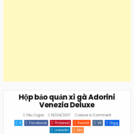
Hộp bảo quản xì gà Adorini
Venezia Deluxe
on
Yêu Cigar
19/04/2017
Leave a Comment
Hộp
bảo
X
Facebook
Pinterest
Reddit
VK
Digg
quản
xì
Linkedin
Mix
gà