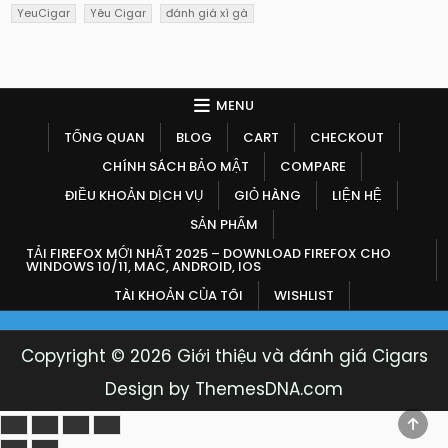
YeuCigar
Yêu Cigar
đánh giá xì gà
MENU
TỔNG QUAN
BLOG
CART
CHECKOUT
CHÍNH SÁCH BẢO MẬT
COMPARE
ĐIỀU KHOẢN DỊCH VỤ
GIỎ HÀNG
LIỆN HỆ
SẢN PHẨM
TẢI FIREFOX MỚI NHẤT 2025 – DOWNLOAD FIREFOX CHO
WINDOWS 10/11, MAC, ANDROID, IOS
TÀI KHOẢN CỦA TÔI
WISHLIST
Copyright © 2026 Giới thiệu và đánh giá Cigars
Design by ThemesDNA.com
SCR
TO