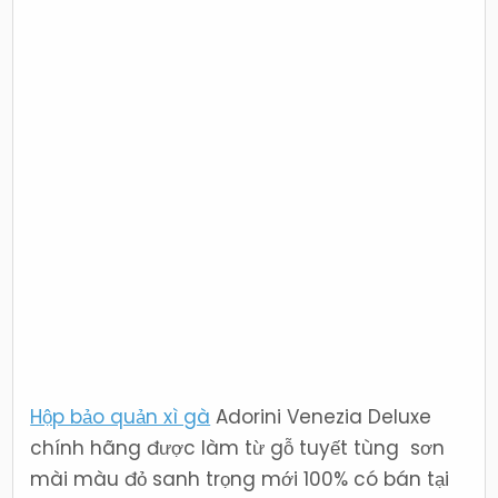
Adorini
Venezia
Deluxe
Hộp bảo quản xì gà
Adorini Venezia Deluxe
chính hãng được làm từ gỗ tuyết tùng sơn
mài màu đỏ sanh trọng mới 100% có bán tại