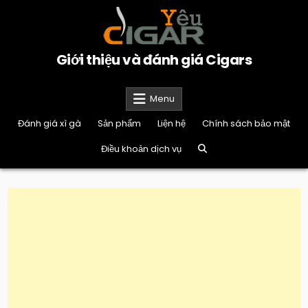
Skip
to
content
Giới thiệu và đánh giá Cigars
Menu
Đánh giá xì gà
Sản phẩm
Liện hệ
Chính sách bảo mật
Điều khoản dịch vụ