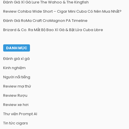
Đánh Giá Xì Gà Lure The Wahoo & The Kingfish
Review Cohiba Wide Short – Cigar Mini Cuba Có Nên Mua Nhất?
Đánh Giá RoMa Craft CroMagnon PA Timeline
Brizard & Co. Ra Mắt Bộ Bao Xì Gà & Bật Lửa Cuba Libre
DANH MỤC
Đánh giá xì gà
Kinh nghiệm
Người nổi tiếng
Review mọi thứ
Review Rượu
Review xe hơi
Thư viện Prompt AI
Tin tức cigars