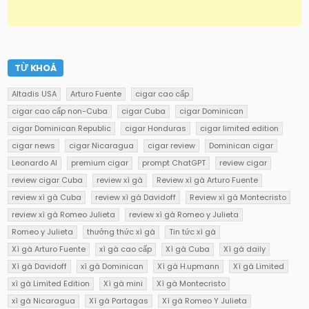
TỪ KHOÁ
Altadis USA
Arturo Fuente
cigar cao cấp
cigar cao cấp non-Cuba
cigar Cuba
cigar Dominican
cigar Dominican Republic
cigar Honduras
cigar limited edition
cigar news
cigar Nicaragua
cigar review
Dominican cigar
Leonardo AI
premium cigar
prompt ChatGPT
review cigar
review cigar Cuba
review xì gà
Review xì gà Arturo Fuente
review xì gà Cuba
review xì gà Davidoff
Review xì gà Montecristo
review xì gà Romeo Julieta
review xì gà Romeo y Julieta
Romeo y Julieta
thưởng thức xì gà
Tin tức xì gà
Xì gà Arturo Fuente
xì gà cao cấp
Xì gà Cuba
Xì gà daily
Xì gà Davidoff
xì gà Dominican
Xì gà H.upmann
Xì gà Limited
xì gà Limited Edition
Xì gà mini
Xì gà Montecristo
xì gà Nicaragua
Xì gà Partagas
Xì gà Romeo Y Julieta