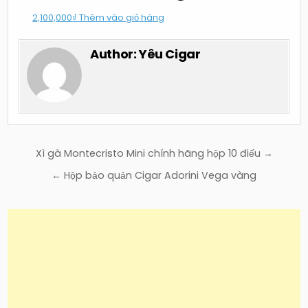
2,100,000
₫
Thêm vào giỏ hàng
Author:
Yêu Cigar
Điều
Xì gà Montecristo Mini chính hãng hộp 10 điếu →
hướng
← Hộp bảo quản Cigar Adorini Vega vàng
bài
viết