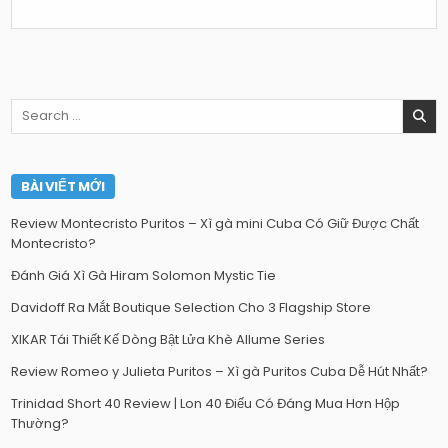
Search
for:
BÀI VIẾT MỚI
Review Montecristo Puritos – Xì gà mini Cuba Có Giữ Được Chất
Montecristo?
Đánh Giá Xì Gà Hiram Solomon Mystic Tie
Davidoff Ra Mắt Boutique Selection Cho 3 Flagship Store
XIKAR Tái Thiết Kế Dòng Bật Lửa Khè Allume Series
Review Romeo y Julieta Puritos – Xì gà Puritos Cuba Dễ Hút Nhất?
Trinidad Short 40 Review | Lon 40 Điếu Có Đáng Mua Hơn Hộp
Thường?