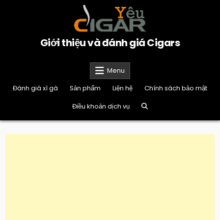
Skip
to
content
Giới thiệu và đánh giá Cigars
Menu
Đánh giá xì gà
Sản phẩm
Liện hệ
Chính sách bảo mật
Điều khoản dịch vụ