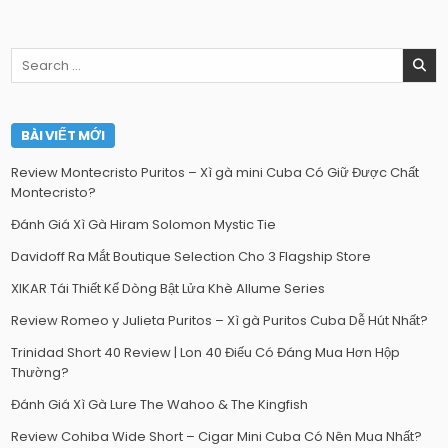
Search
for:
BÀI VIẾT MỚI
Review Montecristo Puritos – Xì gà mini Cuba Có Giữ Được Chất
Montecristo?
Đánh Giá Xì Gà Hiram Solomon Mystic Tie
Davidoff Ra Mắt Boutique Selection Cho 3 Flagship Store
XIKAR Tái Thiết Kế Dòng Bật Lửa Khè Allume Series
Review Romeo y Julieta Puritos – Xì gà Puritos Cuba Dễ Hút Nhất?
Trinidad Short 40 Review | Lon 40 Điếu Có Đáng Mua Hơn Hộp
Thường?
Đánh Giá Xì Gà Lure The Wahoo & The Kingfish
Review Cohiba Wide Short – Cigar Mini Cuba Có Nên Mua Nhất?