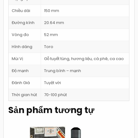
Chiều dài
150 mm
Đường kính
20.64 mm
Vòng đo
52 mm
Hình dáng
Toro
Mùi Vị
Gỗ tuyết tùng, hương liệu, cà phê, ca cao
Độ mạnh
Trung bình – mạnh
Đánh Giá
Tuyệt vời
Thời gian hút
70-100 phút
Sản phẩm tương tự