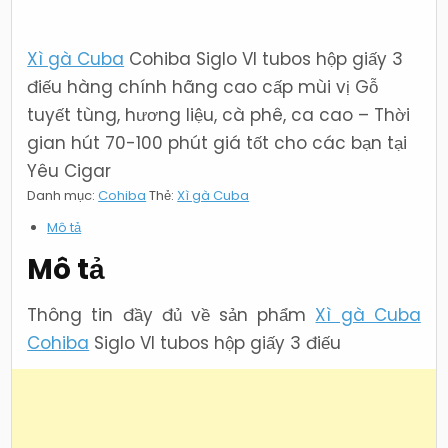
VI
tubos
hộp
giấy
Xì gà Cuba
Cohiba Siglo VI tubos hộp giấy 3
3
điếu
điếu hàng chính hãng cao cấp mùi vị Gỗ
tuyết tùng, hương liệu, cà phê, ca cao – Thời
gian hút 70-100 phút giá tốt cho các bạn tại
Yêu Cigar
Danh mục:
Cohiba
Thẻ:
Xì gà Cuba
Mô tả
Mô tả
Thông tin đầy đủ về sản phẩm
Xì gà Cuba
Cohiba
Siglo VI tubos hộp giấy 3 điếu