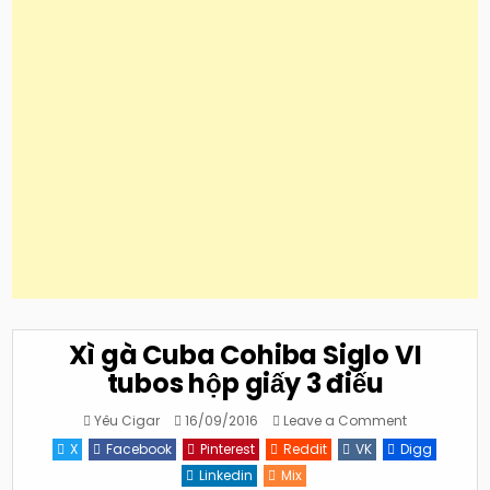
Xì gà Cuba Cohiba Siglo VI
tubos hộp giấy 3 điếu
on
Yêu Cigar
16/09/2016
Leave a Comment
Xì
gà
X
Facebook
Pinterest
Reddit
VK
Digg
Cuba
Cohiba
Linkedin
Mix
Siglo