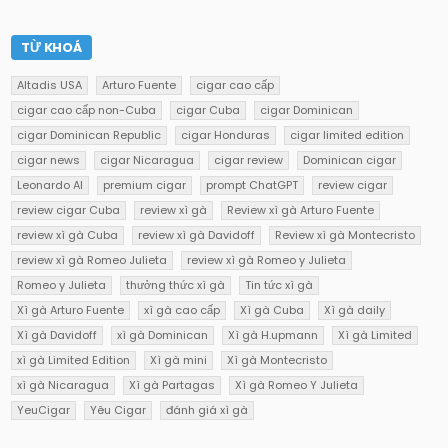
TỪ KHOÁ
Altadis USA
Arturo Fuente
cigar cao cấp
cigar cao cấp non-Cuba
cigar Cuba
cigar Dominican
cigar Dominican Republic
cigar Honduras
cigar limited edition
cigar news
cigar Nicaragua
cigar review
Dominican cigar
Leonardo AI
premium cigar
prompt ChatGPT
review cigar
review cigar Cuba
review xì gà
Review xì gà Arturo Fuente
review xì gà Cuba
review xì gà Davidoff
Review xì gà Montecristo
review xì gà Romeo Julieta
review xì gà Romeo y Julieta
Romeo y Julieta
thưởng thức xì gà
Tin tức xì gà
Xì gà Arturo Fuente
xì gà cao cấp
Xì gà Cuba
Xì gà daily
Xì gà Davidoff
xì gà Dominican
Xì gà H.upmann
Xì gà Limited
xì gà Limited Edition
Xì gà mini
Xì gà Montecristo
xì gà Nicaragua
Xì gà Partagas
Xì gà Romeo Y Julieta
YeuCigar
Yêu Cigar
đánh giá xì gà