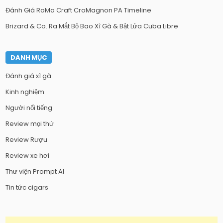
Đánh Giá RoMa Craft CroMagnon PA Timeline
Brizard & Co. Ra Mắt Bộ Bao Xì Gà & Bật Lửa Cuba Libre
DANH MỤC
Đánh giá xì gà
Kinh nghiệm
Người nổi tiếng
Review mọi thứ
Review Rượu
Review xe hơi
Thư viện Prompt AI
Tin tức cigars