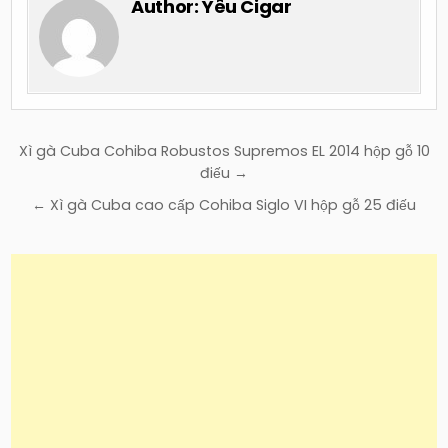
Author:
Yêu Cigar
Điều
Xì gà Cuba Cohiba Robustos Supremos EL 2014 hộp gỗ 10
hướng
điếu →
bài
← Xì gà Cuba cao cấp Cohiba Siglo VI hộp gỗ 25 điếu
viết