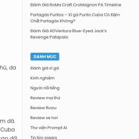
Đánh Giá RoMa Craft CroMagnon PA Timeline
Partagás Puritos – Xì gà Purito Cuba Có Đậm
Chất Partagás Không?
Đánh Giá ADVentura Blue-Eyed Jack’s
Revenge Patapalo
DANH MỤC
phú, đa
Đánh giá xì gà
Kinh nghiệm
Người nổi tiếng
Review mọi thứ
Review Rượu
Review xe hơi
ậm đà.
Thư viện Prompt AI
à Cuba
cao đối
Tin tức cigars