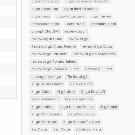
cigar Dominican
cigar Dominican Republic
cigar Honduras
cigar limited edition
cigar news
cigar Nicaragua
cigar review
Dominican cigar
Leonardo AI
premium cigar
prompt ChatGPT
review cigar
review cigar Cuba
review xì gà
Review xì gà Arturo Fuente
review xì gà Cuba
review xì gà Davidoff
Review xì gà Montecristo
review xì gà Romeo Julieta
review xì gà Romeo y Julieta
Romeo y Julieta
thưởng thức xì gà
Tin tức xì gà
Xì gà Arturo Fuente
xì gà cao cấp
Xì gà Cuba
Xì gà daily
Xì gà Davidoff
xì gà Dominican
Xì gà H.upmann
Xì gà Limited
xì gà Limited Edition
Xì gà mini
Xì gà Montecristo
xì gà Nicaragua
Xì gà Partagas
Xì gà Romeo Y Julieta
YeuCigar
Yêu Cigar
đánh giá xì gà