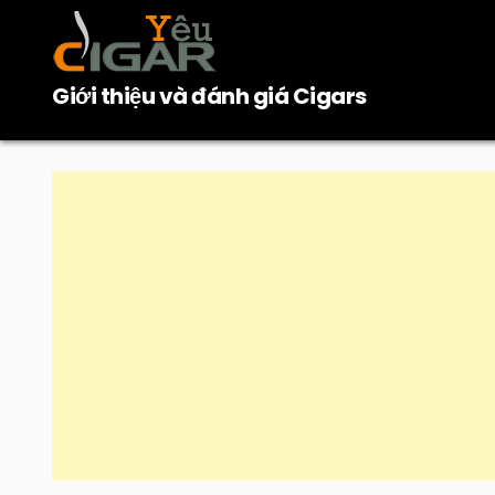
Skip
to
content
Giới thiệu và đánh giá Cigars