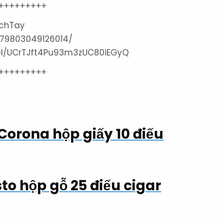
+++++++++
achTay
179803049126014/
el/UCrTJft4Pu93m3zUC80iEGyQ
+++++++++
Corona hộp giấy 10 điếu
sto hộp gỗ 25 điếu cigar