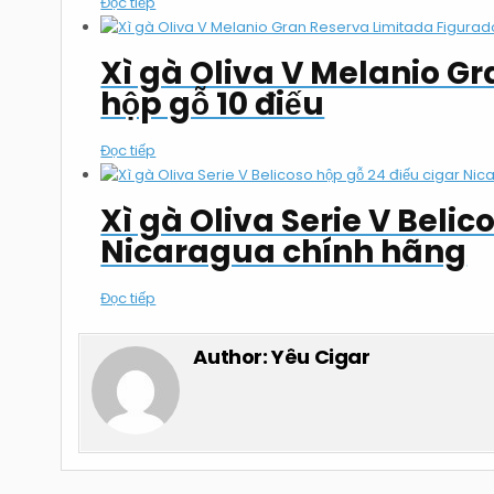
Đọc tiếp
Xì gà Oliva V Melanio G
hộp gỗ 10 điếu
Đọc tiếp
Xì gà Oliva Serie V Belic
Nicaragua chính hãng
Đọc tiếp
Author:
Yêu Cigar