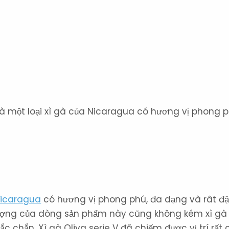
 là một loại xì gà của Nicaragua có hương vị phong 
Nicaragua
có hương vị phong phú, đa dạng và rât đ
lượng của dòng sản phẩm này cũng không kém xì g
ắc chắn. Xì gà Oliva serie V đã chiếm được vị trí rất 