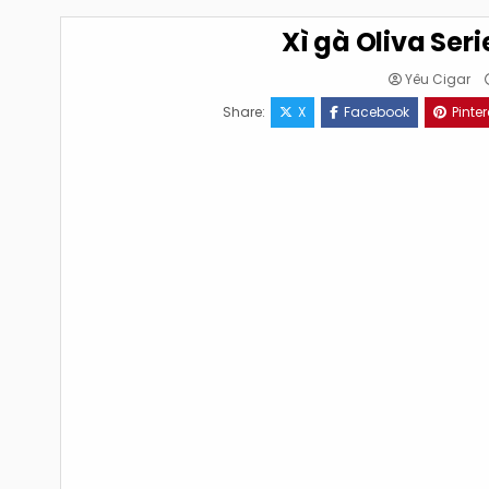
Xì gà Oliva Ser
Yêu Cigar
Share:
X
Facebook
Pinter