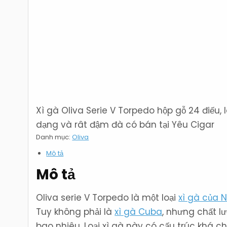
Xì gà Oliva Serie V Torpedo hộp gỗ 24 điếu,
dạng và rât đậm đà có bán tại Yêu Cigar
Danh mục:
Oliva
Mô tả
Mô tả
Oliva serie V Torpedo là một loại
xì gà của 
Tuy không phải là
xì gà Cuba
, nhưng chất 
bao nhiêu. Loại xì gà này có cấu trúc khá ch