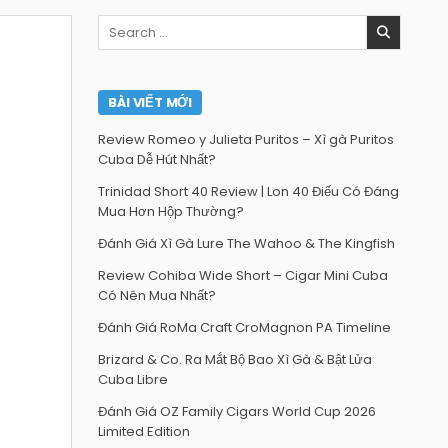
Search
for:
BÀI VIẾT MỚI
Review Romeo y Julieta Puritos – Xì gà Puritos
Cuba Dễ Hút Nhất?
Trinidad Short 40 Review | Lon 40 Điếu Có Đáng
Mua Hơn Hộp Thường?
Đánh Giá Xì Gà Lure The Wahoo & The Kingfish
Review Cohiba Wide Short – Cigar Mini Cuba
Có Nên Mua Nhất?
Đánh Giá RoMa Craft CroMagnon PA Timeline
Brizard & Co. Ra Mắt Bộ Bao Xì Gà & Bật Lửa
Cuba Libre
Đánh Giá OZ Family Cigars World Cup 2026
Limited Edition