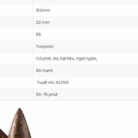
152mm
22 mm
55
Torpedo
Cà phê, da, hạt tiêu, ngọt ngào,
Đủ mạnh
Tuyệt vời, 92/100
50-75 phút