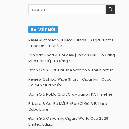
Search
for:
BÀI VIẾT MỚI
Review Romeo y Julieta Puritos – Xì gà Puritos
Cuba Dễ Hút Nhất?
Trinidad Short 40 Review | Lon 40 Điếu Có Đáng
Mua Hơn Hộp Thường?
Đánh Giá Xì Gà Lure The Wahoo & The Kingfish
Review Cohiba Wide Short – Cigar Mini Cuba
Có Nên Mua Nhất?
Đánh Giá RoMa Craft CroMagnon PA Timeline
Brizard & Co. Ra Mắt Bộ Bao Xì Gà & Bật Lửa
Cuba Libre
Đánh Giá OZ Family Cigars World Cup 2026
Limited Edition