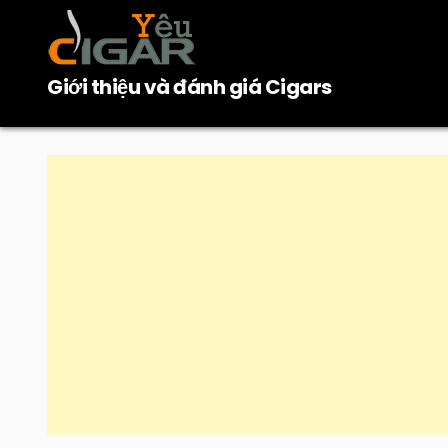
Skip
to
content
Giới thiệu và đánh giá Cigars