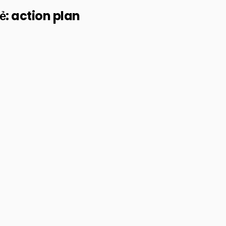
ẻ:
action plan