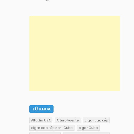
TỪ KHOÁ
Altadis USA
Arturo Fuente
cigar cao cấp
cigar cao cấp non-Cuba
cigar Cuba