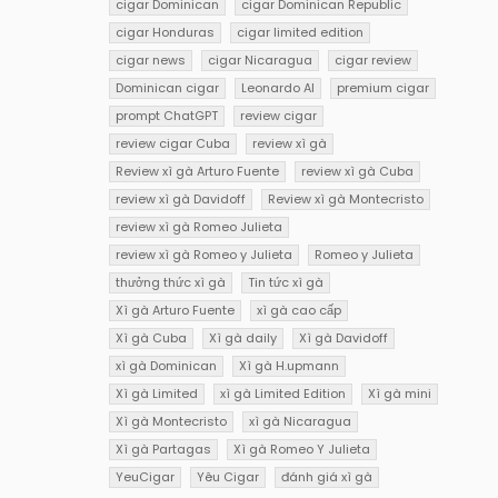
cigar Dominican
cigar Dominican Republic
cigar Honduras
cigar limited edition
cigar news
cigar Nicaragua
cigar review
Dominican cigar
Leonardo AI
premium cigar
prompt ChatGPT
review cigar
review cigar Cuba
review xì gà
Review xì gà Arturo Fuente
review xì gà Cuba
review xì gà Davidoff
Review xì gà Montecristo
review xì gà Romeo Julieta
review xì gà Romeo y Julieta
Romeo y Julieta
thưởng thức xì gà
Tin tức xì gà
Xì gà Arturo Fuente
xì gà cao cấp
Xì gà Cuba
Xì gà daily
Xì gà Davidoff
xì gà Dominican
Xì gà H.upmann
Xì gà Limited
xì gà Limited Edition
Xì gà mini
Xì gà Montecristo
xì gà Nicaragua
Xì gà Partagas
Xì gà Romeo Y Julieta
YeuCigar
Yêu Cigar
đánh giá xì gà