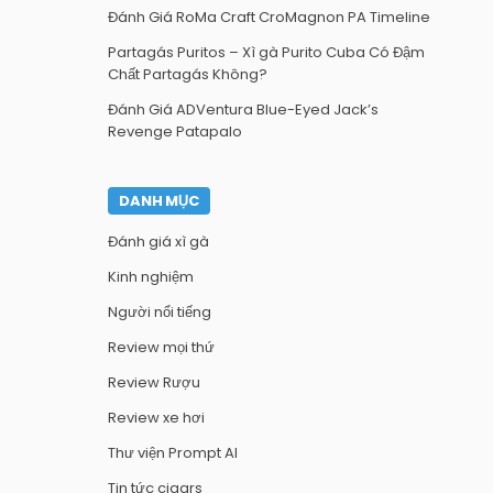
Đánh Giá RoMa Craft CroMagnon PA Timeline
Partagás Puritos – Xì gà Purito Cuba Có Đậm
Chất Partagás Không?
Đánh Giá ADVentura Blue-Eyed Jack’s
Revenge Patapalo
DANH MỤC
Đánh giá xì gà
Kinh nghiệm
Người nổi tiếng
Review mọi thứ
Review Rượu
Review xe hơi
Thư viện Prompt AI
Tin tức cigars