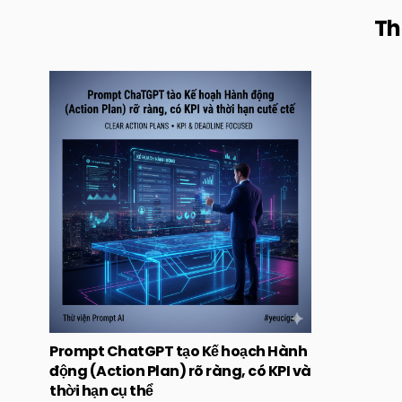
Th
Posted
in
Prompt ChatGPT tạo Kế hoạch Hành
động (Action Plan) rõ ràng, có KPI và
thời hạn cụ thể