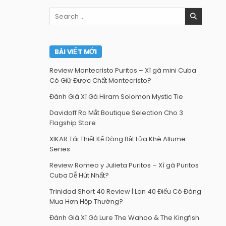
Search
for:
BÀI VIẾT MỚI
Review Montecristo Puritos – Xì gà mini Cuba
Có Giữ Được Chất Montecristo?
Đánh Giá Xì Gà Hiram Solomon Mystic Tie
Davidoff Ra Mắt Boutique Selection Cho 3
Flagship Store
XIKAR Tái Thiết Kế Dòng Bật Lửa Khè Allume
Series
Review Romeo y Julieta Puritos – Xì gà Puritos
Cuba Dễ Hút Nhất?
Trinidad Short 40 Review | Lon 40 Điếu Có Đáng
Mua Hơn Hộp Thường?
Đánh Giá Xì Gà Lure The Wahoo & The Kingfish