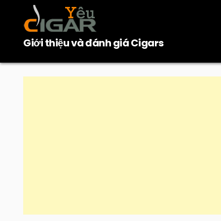
Skip
to
content
Giới thiệu và đánh giá Cigars