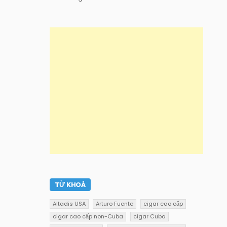
TỪ KHOÁ
Altadis USA
Arturo Fuente
cigar cao cấp
cigar cao cấp non-Cuba
cigar Cuba