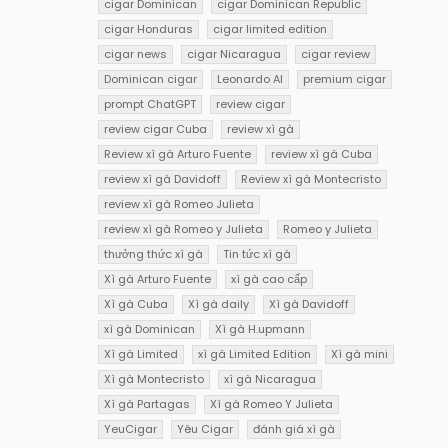
cigar Dominican
cigar Dominican Republic
cigar Honduras
cigar limited edition
cigar news
cigar Nicaragua
cigar review
Dominican cigar
Leonardo AI
premium cigar
prompt ChatGPT
review cigar
review cigar Cuba
review xì gà
Review xì gà Arturo Fuente
review xì gà Cuba
review xì gà Davidoff
Review xì gà Montecristo
review xì gà Romeo Julieta
review xì gà Romeo y Julieta
Romeo y Julieta
thưởng thức xì gà
Tin tức xì gà
Xì gà Arturo Fuente
xì gà cao cấp
Xì gà Cuba
Xì gà daily
Xì gà Davidoff
xì gà Dominican
Xì gà H.upmann
Xì gà Limited
xì gà Limited Edition
Xì gà mini
Xì gà Montecristo
xì gà Nicaragua
Xì gà Partagas
Xì gà Romeo Y Julieta
YeuCigar
Yêu Cigar
đánh giá xì gà