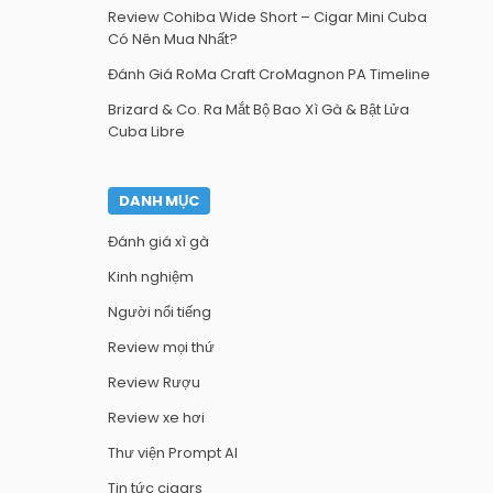
Review Cohiba Wide Short – Cigar Mini Cuba
Có Nên Mua Nhất?
Đánh Giá RoMa Craft CroMagnon PA Timeline
Brizard & Co. Ra Mắt Bộ Bao Xì Gà & Bật Lửa
Cuba Libre
DANH MỤC
Đánh giá xì gà
Kinh nghiệm
Người nổi tiếng
Review mọi thứ
Review Rượu
Review xe hơi
Thư viện Prompt AI
Tin tức cigars