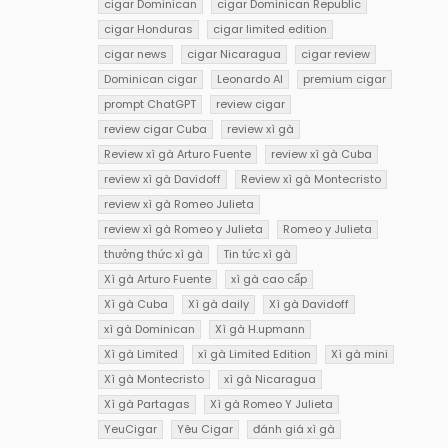
cigar Dominican
cigar Dominican Republic
cigar Honduras
cigar limited edition
cigar news
cigar Nicaragua
cigar review
Dominican cigar
Leonardo AI
premium cigar
prompt ChatGPT
review cigar
review cigar Cuba
review xì gà
Review xì gà Arturo Fuente
review xì gà Cuba
review xì gà Davidoff
Review xì gà Montecristo
review xì gà Romeo Julieta
review xì gà Romeo y Julieta
Romeo y Julieta
thưởng thức xì gà
Tin tức xì gà
Xì gà Arturo Fuente
xì gà cao cấp
Xì gà Cuba
Xì gà daily
Xì gà Davidoff
xì gà Dominican
Xì gà H.upmann
Xì gà Limited
xì gà Limited Edition
Xì gà mini
Xì gà Montecristo
xì gà Nicaragua
Xì gà Partagas
Xì gà Romeo Y Julieta
YeuCigar
Yêu Cigar
đánh giá xì gà