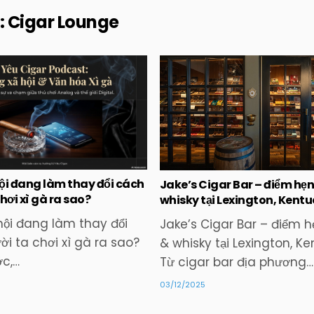
:
Cigar Lounge
Posted
Posted
in
in
ội đang làm thay đổi cách
Jake’s Cigar Bar – điểm hẹn
hơi xì gà ra sao?
whisky tại Lexington, Kent
ội đang làm thay đổi
Jake’s Cigar Bar – điểm h
i ta chơi xì gà ra sao?
& whisky tại Lexington, K
ớc,…
Từ cigar bar địa phương…
03/12/2025