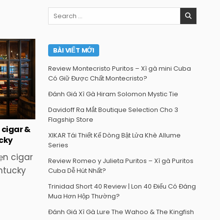
Search
for:
BÀI VIẾT MỚI
Review Montecristo Puritos – Xì gà mini Cuba
Có Giữ Được Chất Montecristo?
Đánh Giá Xì Gà Hiram Solomon Mystic Tie
Davidoff Ra Mắt Boutique Selection Cho 3
Flagship Store
 cigar &
XIKAR Tái Thiết Kế Dòng Bật Lửa Khè Allume
ucky
Series
ẹn cigar
Review Romeo y Julieta Puritos – Xì gà Puritos
entucky
Cuba Dễ Hút Nhất?
Trinidad Short 40 Review | Lon 40 Điếu Có Đáng
Mua Hơn Hộp Thường?
Đánh Giá Xì Gà Lure The Wahoo & The Kingfish