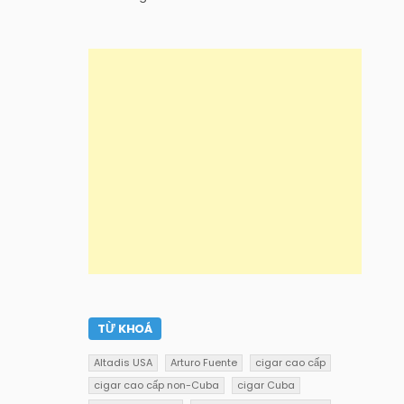
TỪ KHOÁ
Altadis USA
Arturo Fuente
cigar cao cấp
cigar cao cấp non-Cuba
cigar Cuba