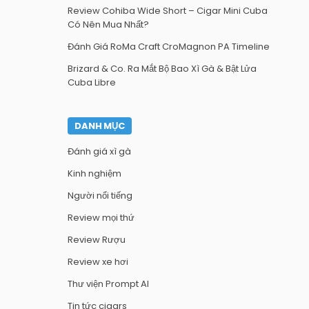
Review Cohiba Wide Short – Cigar Mini Cuba
Có Nên Mua Nhất?
Đánh Giá RoMa Craft CroMagnon PA Timeline
Brizard & Co. Ra Mắt Bộ Bao Xì Gà & Bật Lửa
Cuba Libre
DANH MỤC
Đánh giá xì gà
Kinh nghiệm
Người nổi tiếng
Review mọi thứ
Review Rượu
Review xe hơi
Thư viện Prompt AI
Tin tức cigars