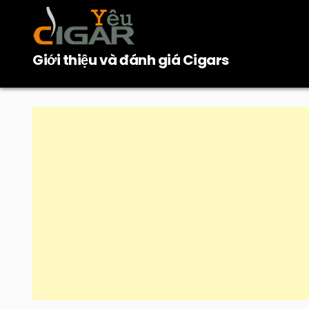
Skip
to
content
Giới thiệu và đánh giá Cigars