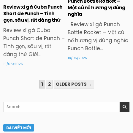
Punch Bottle Rocket –
Review xì gà Cuba Punch
Một cú nổ hương vị đúng
Posted
Posted
Short de Punch – Tinh
nghĩa
in
in
gọn, sâu vị, rất đáng thử
Review xì gà Punch
Review xì gà Cuba
Bottle Rocket – Một cú
Punch Short de Punch –
nổ hương vị đúng nghĩa
Tinh gọn, sâu vị, rất
Punch Bottle…
đáng thử Giới…
18/05/2025
19/06/2025
PHÂN
1
2
OLDER POSTS →
TRANG
BÀI
Search
VIẾT
for:
BÀI VIẾT MỚI