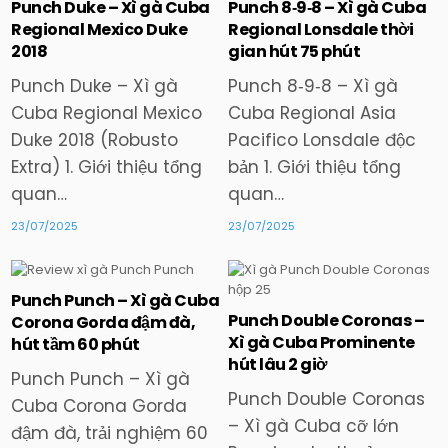
Punch Duke – Xì gà Cuba
Punch 8‑9‑8 – Xì gà Cuba
Regional Mexico Duke
Regional Lonsdale thời
Posted
Posted
2018
gian hút 75 phút
in
in
Punch Duke – Xì gà
Punch 8‑9‑8 – Xì gà
Cuba Regional Mexico
Cuba Regional Asia
Duke 2018 (Robusto
Pacifico Lonsdale độc
Extra) 1. Giới thiệu tổng
bản 1. Giới thiệu tổng
quan…
quan…
23/07/2025
23/07/2025
Punch Punch – Xì gà Cuba
Punch Double Coronas –
Corona Gorda đậm đà,
Posted
Posted
Xì gà Cuba Prominente
hút tầm 60 phút
in
in
hút lâu 2 giờ
Punch Punch – Xì gà
Punch Double Coronas
Cuba Corona Gorda
– Xì gà Cuba cỡ lớn
đậm đà, trải nghiệm 60