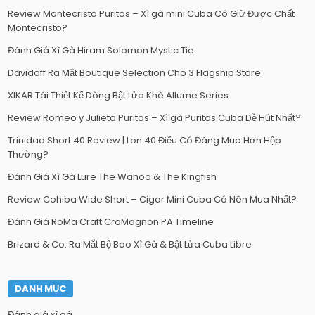
Review Montecristo Puritos – Xì gà mini Cuba Có Giữ Được Chất
Montecristo?
Đánh Giá Xì Gà Hiram Solomon Mystic Tie
Davidoff Ra Mắt Boutique Selection Cho 3 Flagship Store
XIKAR Tái Thiết Kế Dòng Bật Lửa Khè Allume Series
Review Romeo y Julieta Puritos – Xì gà Puritos Cuba Dễ Hút Nhất?
Trinidad Short 40 Review | Lon 40 Điếu Có Đáng Mua Hơn Hộp
Thường?
Đánh Giá Xì Gà Lure The Wahoo & The Kingfish
Review Cohiba Wide Short – Cigar Mini Cuba Có Nên Mua Nhất?
Đánh Giá RoMa Craft CroMagnon PA Timeline
Brizard & Co. Ra Mắt Bộ Bao Xì Gà & Bật Lửa Cuba Libre
DANH MỤC
Đánh giá xì gà