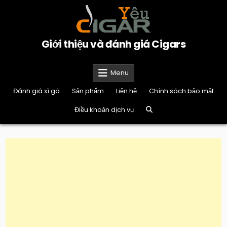
Skip
to
content
Giới thiệu và đánh giá Cigars
Menu
Đánh giá xì gà
Sản phẩm
Liện hệ
Chính sách bảo mật
Điều khoản dịch vụ