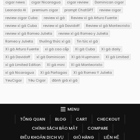
cigar news
cigar Nicaragua
cigar review
Dominican cigar
Leonardo AI
premium cigar
prompt ChatGPT
review cigar
review cigar Cuba
review xì gà
Review xì gà Arturo Fuente
review xì gà Cuba
review xì gà Davidoff
Review xì gà Montecristo
review xì gà Romeo Julieta
review xì gà Romeo y Julieta
Romeo y Julieta
thưởng thức xì gà
Tin tức xì gà
Xì gà Arturo Fuente
xì gà cao cấp
Xì gà Cuba
Xì gà daily
Xì gà Davidoff
xì gà Dominican
Xì gà H.upmann
Xì gà Limited
xì gà Limited Edition
Xì gà mini
Xì gà Montecristo
xì gà Nicaragua
Xì gà Partagas
Xì gà Romeo Y Julieta
YeuCigar
Yêu Cigar
đánh giá xì gà
MENU
TỔNG QUAN
BLOG
CART
CHECKOUT
CHÍNH SÁCH BẢO MẬT
COMPARE
ĐIỀU KHOẢN DỊCH VỤ
GIỎ HÀNG
LIỆN HỆ