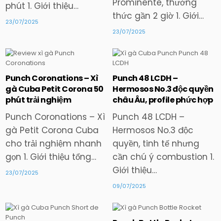
Prominente, thưởng
phút 1. Giới thiệu…
thức gần 2 giờ 1. Giới…
23/07/2025
23/07/2025
Punch Coronations – Xì
Punch 48 LCDH –
Posted
Posted
gà Cuba Petit Corona 50
Hermosos No.3 độc quyền
in
in
phút trải nghiệm
châu Âu, profile phức hợp
Punch Coronations – Xì
Punch 48 LCDH –
gà Petit Corona Cuba
Hermosos No.3 độc
cho trải nghiệm nhanh
quyền, tinh tế nhưng
gọn 1. Giới thiệu tổng…
cần chú ý combustion 1.
Giới thiệu…
23/07/2025
09/07/2025