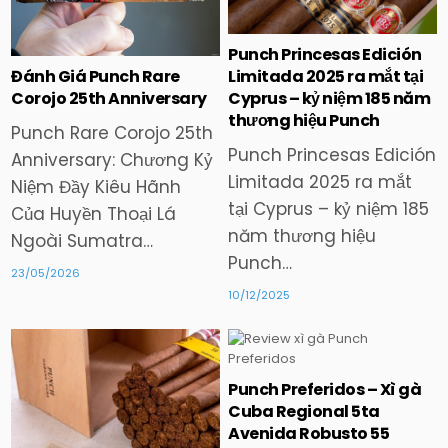
in
in
Punch Princesas Edición
Đánh Giá Punch Rare
Limitada 2025 ra mắt tại
Corojo 25th Anniversary
Cyprus – kỷ niệm 185 năm
thương hiệu Punch
Punch Rare Corojo 25th
Punch Princesas Edición
Anniversary: Chương Kỷ
Limitada 2025 ra mắt
Niệm Đầy Kiêu Hãnh
tại Cyprus – kỷ niệm 185
Của Huyền Thoại Lá
năm thương hiệu
Ngoài Sumatra…
Punch…
23/05/2026
10/12/2025
Punch Preferidos – Xì gà
Posted
Posted
Cuba Regional 5ta
in
in
Avenida Robusto 55