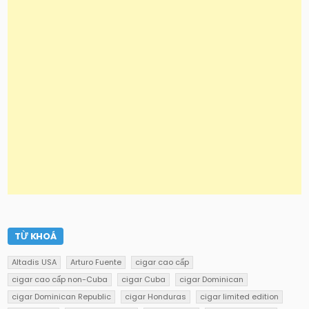
TỪ KHOÁ
Altadis USA
Arturo Fuente
cigar cao cấp
cigar cao cấp non-Cuba
cigar Cuba
cigar Dominican
cigar Dominican Republic
cigar Honduras
cigar limited edition