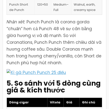
Punch Short
120×50
Medium–
Walnut, earth,
de Punch
Full
creamy spice
Nhận xét:
Punch Punch là corona gorda
“chuẩn” hơn cả Punch 48 về sự cân bằng
giữa hương vị và độ mạnh. So với
Coronations, Punch Punch thêm chiều dài và
hương coffee sâu. Double Coronas mạnh
hơn trong hương cherry/vanilla, còn Short de
Punch phù hợp hút nhanh.
5. So sánh với 5 dòng cùng
giá & kích thước
Dòng cigar
Vitola
Giá
Ghi chú