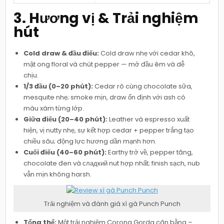
3. Hương vị & Trải nghiệm
hút
Cold draw & đầu điếu:
Cold draw nhẹ với cedar khô,
mật ong floral và chút pepper — mở đầu êm và dễ
chịu.
1/3 đầu (0–20 phút):
Cedar rõ cùng chocolate sữa,
mesquite nhẹ; smoke mịn, draw ổn định với ash có
màu xám từng lớp.
Giữa điếu (20–40 phút):
Leather và espresso xuất
hiện, vị nutty nhẹ, sự kết hợp cedar + pepper trắng tạo
chiều sâu; động lực hương dần mạnh hơn.
Cuối điếu (40–60 phút):
Earthy trở về, pepper tăng,
chocolate đen và сладкий nut hợp nhất; finish sạch, nub
vẫn mịn không harsh.
Trải nghiệm và đánh giá xì gà Punch Punch
Tổng thể:
Một trải nghiệm Corona Gorda cân bằng –