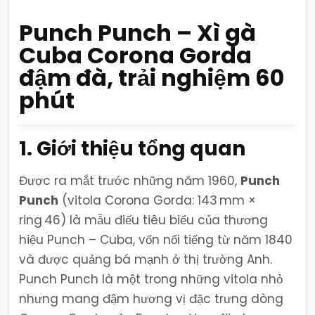
Corona
Gorda
đậm
Punch Punch – Xì gà
đà,
hút
Cuba Corona Gorda
tầm
60
phút
đậm đà, trải nghiệm 60
phút
1. Giới thiệu tổng quan
Được ra mắt trước những năm 1960,
Punch
Punch
(vitola Corona Gorda: 143 mm ×
ring 46) là mẫu điếu tiêu biểu của thương
hiệu Punch – Cuba, vốn nổi tiếng từ năm 1840
và được quảng bá mạnh ở thị trường Anh.
Punch Punch là một trong những vitola nhỏ
nhưng mang đậm hương vị đặc trưng dòng