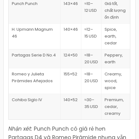
Punch Punch
143×46
≈10–
Giá tốt,
12 USD
chất lượng
ổn định
H. Upmann Magnum
140×46
≈12–
Spice,
46
15 USD
earth,
cedar
Partagas Serie D No.4
124×50
≈18–
Peppery,
20 USD
earth
Romeo y Julieta
155×52
≈18–
Creamy,
Pirámides Añejados
20 USD
wood,
spice
Cohiba Siglo IV
140×52
≈30–
Premium,
35 USD
cedar,
creamy
Nhận xét:
Punch Punch có giá rẻ hơn
Partagas D4 và Romeo Pirámide nhưng vẫn