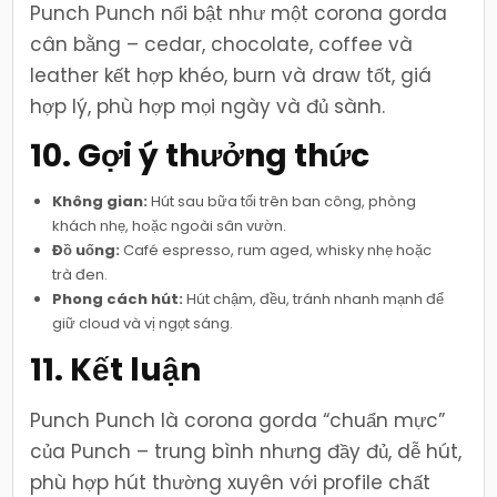
Punch Punch nổi bật như một corona gorda
cân bằng – cedar, chocolate, coffee và
leather kết hợp khéo, burn và draw tốt, giá
hợp lý, phù hợp mọi ngày và đủ sành.
10. Gợi ý thưởng thức
Không gian:
Hút sau bữa tối trên ban công, phòng
khách nhẹ, hoặc ngoài sân vườn.
Đồ uống:
Café espresso, rum aged, whisky nhẹ hoặc
trà đen.
Phong cách hút:
Hút chậm, đều, tránh nhanh mạnh để
giữ cloud và vị ngọt sáng.
11. Kết luận
Punch Punch là corona gorda “chuẩn mực”
của Punch – trung bình nhưng đầy đủ, dễ hút,
phù hợp hút thường xuyên với profile chất