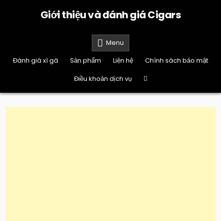
Skip
Giới thiệu và đánh giá Cigars
to
content
Menu
Đánh giá xì gà
Sản phẩm
Liện hệ
Chính sách bảo mật
Điều khoản dịch vụ