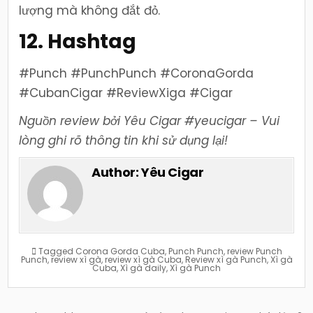
lượng mà không đắt đỏ.
12. Hashtag
#Punch #PunchPunch #CoronaGorda
#CubanCigar #ReviewXiga #Cigar
Nguồn review bởi Yêu Cigar #yeucigar – Vui
lòng ghi rõ thông tin khi sử dụng lại!
Author:
Yêu Cigar
Tagged
Corona Gorda Cuba
,
Punch Punch
,
review Punch
Punch
,
review xì gà
,
review xì gà Cuba
,
Review xì gà Punch
,
Xì gà
Cuba
,
Xì gà daily
,
Xì gà Punch