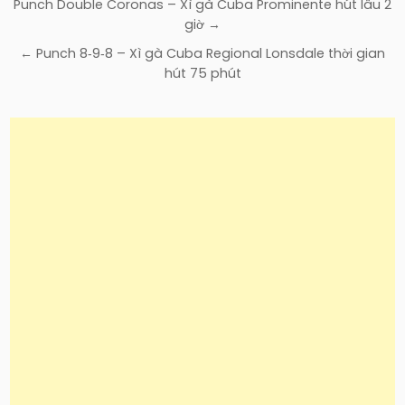
Điều
Punch Double Coronas – Xì gà Cuba Prominente hút lâu 2
hướng
giờ →
bài
← Punch 8‑9‑8 – Xì gà Cuba Regional Lonsdale thời gian
viết
hút 75 phút