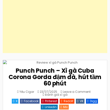
Punch Punch – Xì gà Cuba
Corona Gorda đậm đà, hút tầm
60 phút
on
Yêu Cigar
23/07/2025
Leave a Comment
Posted
Punch
Đánh giá xì gà
in
Punch
–
X
Facebook
Pinterest
Reddit
VK
Digg
Xì
gà
Linkedin
Mix
Cuba