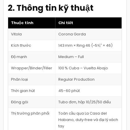
2. Thông tin kỹ thuật
Thuộc tính
Chi tiết
Vitola
Corona Gorda
Kích thước
143 mm × Ring 46 (~5⅝″ × 46)
Độ mạnh
Medium – Full
Wrapper/Binder/Filler
100 % Cuba – Vuelta Abajo
Phân loại
Regular Production
Thời gian hút
45–60 phút
Đóng gói
Tubo đơn, hộp 10/25/50 điếu
Thị trường phân phối
Toàn cầu qua La Casa del
Habano, duty‑free và đại lý xách
tay