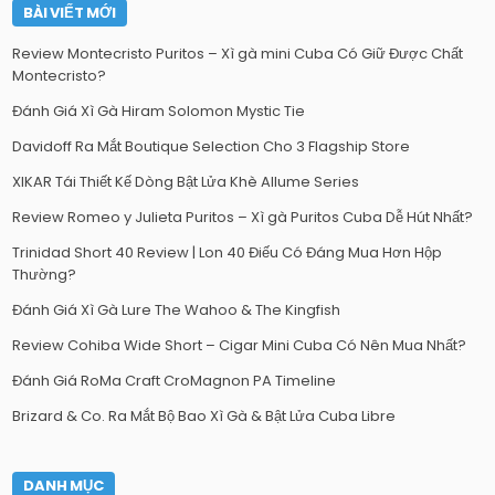
BÀI VIẾT MỚI
Review Montecristo Puritos – Xì gà mini Cuba Có Giữ Được Chất
Montecristo?
Đánh Giá Xì Gà Hiram Solomon Mystic Tie
Davidoff Ra Mắt Boutique Selection Cho 3 Flagship Store
XIKAR Tái Thiết Kế Dòng Bật Lửa Khè Allume Series
Review Romeo y Julieta Puritos – Xì gà Puritos Cuba Dễ Hút Nhất?
Trinidad Short 40 Review | Lon 40 Điếu Có Đáng Mua Hơn Hộp
Thường?
Đánh Giá Xì Gà Lure The Wahoo & The Kingfish
Review Cohiba Wide Short – Cigar Mini Cuba Có Nên Mua Nhất?
Đánh Giá RoMa Craft CroMagnon PA Timeline
Brizard & Co. Ra Mắt Bộ Bao Xì Gà & Bật Lửa Cuba Libre
DANH MỤC