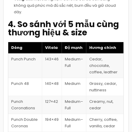
không quá phức mà đủ sắc nét, burn đều và giữ cloud
dày.
4. So sánh với 5 mẫu cùng
thương hiệu & size
Dòng
Vitola
Độ mạnh
Hương chính
Punch Punch
143×46
Medium–
Cedar,
Full
chocolate,
coffee, leather
Punch 48
140×48
Medium
Grassy, cedar,
nuttiness
Punch
127×42
Medium–
Creamy, nut,
Coronations
Full
cedar
Punch Double
194×49
Medium–
Cherry, coffee,
Coronas
Full
vanilla, cedar