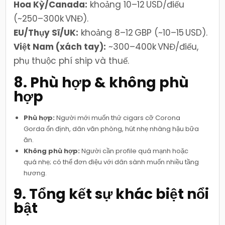
Hoa Kỳ/Canada:
khoảng 10–12 USD/điếu
(~250–300k VNĐ).
EU/Thụy Sĩ/UK:
khoảng 8–12 GBP (~10–15 USD).
Việt Nam (xách tay):
~300–400k VNĐ/điếu,
phụ thuộc phí ship và thuế.
8. Phù hợp & không phù
hợp
Phù hợp:
Người mới muốn thử cigars cỡ Corona
Gorda ổn định, dân văn phòng, hút nhẹ nhàng hậu bữa
ăn.
Không phù hợp:
Người cần profile quá mạnh hoặc
quá nhẹ; có thể đơn điệu với dân sành muốn nhiều tầng
hương.
9. Tổng kết sự khác biệt nổi
bật