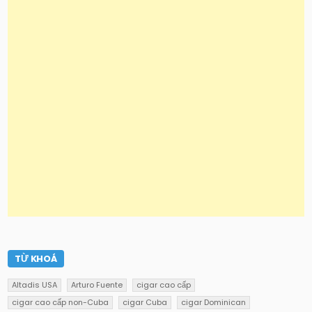
TỪ KHOÁ
Altadis USA
Arturo Fuente
cigar cao cấp
cigar cao cấp non-Cuba
cigar Cuba
cigar Dominican