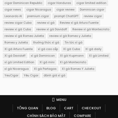
cigar Dominican Republic
cigar Honduras
cigar limited edition
cigar news
cigar Nicaragua
cigar review
Dominican cigar
Leonardo AI
premium cigar
prompt ChatGPT
review cigar
review cigar Cuba
review xì gà
Review xì gà Arturo Fuente
review xì gà Cuba
review xì gà Davidoff
Review xì gà Montecristo
review xì gà Romeo Julieta
review xì gà Romeo y Julieta
Romeo y Julieta
thưởng thức xì gà
Tin tức xì gà
Xì gà Arturo Fuente
xì gà cao cấp
Xì gà Cuba
Xì gà daily
Xì gà Davidoff
xì gà Dominican
Xì gà H.upmann
Xì gà Limited
xì gà Limited Edition
Xì gà mini
Xì gà Montecristo
xì gà Nicaragua
Xì gà Partagas
Xì gà Romeo Y Julieta
YeuCigar
Yêu Cigar
đánh giá xì gà
MENU
TỔNG QUAN
BLOG
CART
CHECKOUT
CHÍNH SÁCH BẢO MẬT
COMPARE