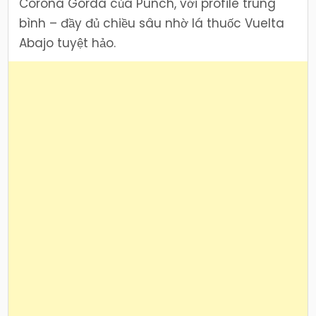
Corona Gorda của Punch, với profile trung
bình – đầy đủ chiều sâu nhờ lá thuốc Vuelta
Abajo tuyệt hảo.