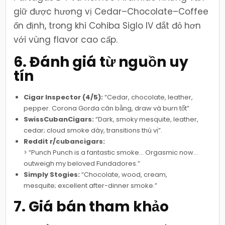
giữ được hương vị Cedar–Chocolate–Coffee
ổn định, trong khi Cohiba Siglo IV đắt đỏ hơn
với vùng flavor cao cấp.
6. Đánh giá từ nguồn uy
tín
Cigar Inspector (4/5):
“Cedar, chocolate, leather,
pepper. Corona Gorda cân bằng, draw và burn tốt”
SwissCubanCigars:
“Dark, smoky mesquite, leather,
cedar; cloud smoke dày, transitions thú vị”.
Reddit r/cubancigars:
> “Punch Punch is a fantastic smoke… Orgasmic now…
outweigh my beloved Fundadores.”
Simply Stogies:
“Chocolate, wood, cream,
mesquite; excellent after-dinner smoke.”
7. Giá bán tham khảo