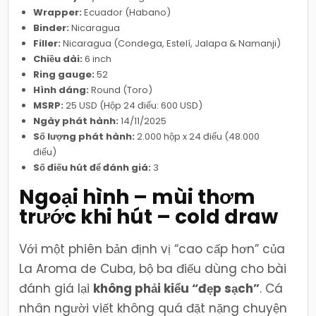
Wrapper:
Ecuador (Habano)
Binder:
Nicaragua
Filler:
Nicaragua (Condega, Estelí, Jalapa & Namanji)
Chiều dài:
6 inch
Ring gauge:
52
Hình dáng:
Round (Toro)
MSRP:
25 USD (Hộp 24 điếu: 600 USD)
Ngày phát hành:
14/11/2025
Số lượng phát hành:
2.000 hộp x 24 điếu (48.000
điếu)
Số điếu hút để đánh giá:
3
Ngoại hình – mùi thơm
trước khi hút – cold draw
Với một phiên bản định vị “cao cấp hơn” của
La Aroma de Cuba, bộ ba điếu dùng cho bài
đánh giá lại
không phải kiểu “đẹp sạch”
. Cá
nhân người viết không quá đặt nặng chuyện