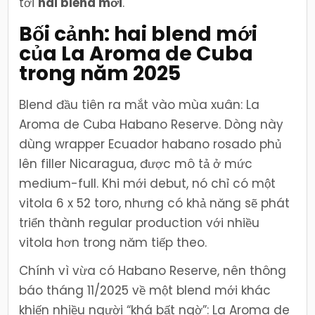
tới
hai blend mới
.
Bối cảnh: hai blend mới
của La Aroma de Cuba
trong năm 2025
Blend đầu tiên ra mắt vào mùa xuân: La
Aroma de Cuba Habano Reserve. Dòng này
dùng wrapper Ecuador habano rosado phủ
lên filler Nicaragua, được mô tả ở mức
medium-full. Khi mới debut, nó chỉ có một
vitola 6 x 52 toro, nhưng có khả năng sẽ phát
triển thành regular production với nhiều
vitola hơn trong năm tiếp theo.
Chính vì vừa có Habano Reserve, nên thông
báo tháng 11/2025 về một blend mới khác
khiến nhiều người “khá bất ngờ”: La Aroma de