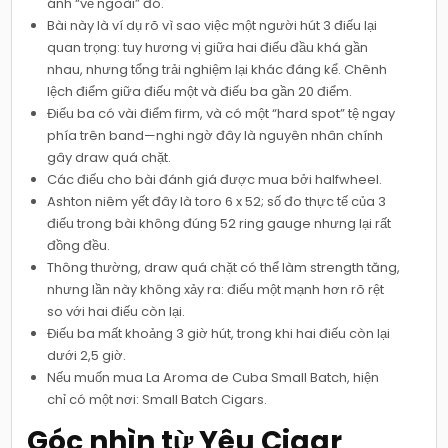
ánh “vẻ ngoài” đó.
Bài này là ví dụ rõ vì sao việc một người hút 3 điếu lại
quan trọng: tuy hương vị giữa hai điếu đầu khá gần
nhau, nhưng tổng trải nghiệm lại khác đáng kể. Chênh
lệch điểm giữa điếu một và điếu ba gần 20 điểm.
Điếu ba có vài điểm firm, và có một “hard spot” tệ ngay
phía trên band—nghi ngờ đây là nguyên nhân chính
gây draw quá chặt.
Các điếu cho bài đánh giá được mua bởi halfwheel.
Ashton niêm yết đây là toro 6 x 52; số đo thực tế của 3
điếu trong bài không đúng 52 ring gauge nhưng lại rất
đồng đều.
Thông thường, draw quá chặt có thể làm strength tăng,
nhưng lần này không xảy ra: điếu một mạnh hơn rõ rệt
so với hai điếu còn lại.
Điếu ba mất khoảng 3 giờ hút, trong khi hai điếu còn lại
dưới 2,5 giờ.
Nếu muốn mua La Aroma de Cuba Small Batch, hiện
chỉ có một nơi: Small Batch Cigars.
Góc nhìn từ Yêu Cigar