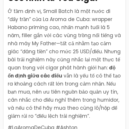
Ở tầm định vị, Small Batch là một nước đi
“đẩy trần” của La Aroma de Cuba: wrapper
Habano priming cao, nhấn mạnh tuổi lá 5
năm, filler gắn với các vùng trồng nổi tiếng và
nhà máy My Father—tất cả nhằm tạo cảm
giác “đáng tiền” cho mức 25 USD/điếu. Nhưng
bài trải nghiệm này cũng nhắc lại một thực tế
quan trọng với cigar phát hành giới hạn:
độ
ổn định giữa các điếu
vẫn là yếu tố có thể tạo
ra khoảng cách rất lớn trong cảm nhận. Nếu
bạn mua, nên ưu tiên nguồn bảo quản uy tín,
cân nhắc cho điếu nghỉ thêm trong humidor,
và nếu có thể hãy mua theo cùng lô/hộp để
giảm rủi ro “điếu lệch trải nghiệm”.
#LaAromaDeCuba #Ashton