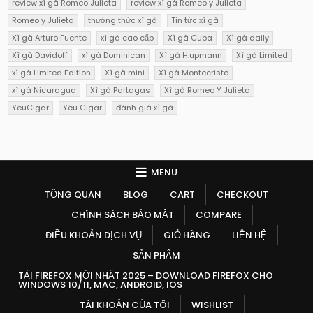
review xì gà Romeo Julieta
review xì gà Romeo y Julieta
Romeo y Julieta
thưởng thức xì gà
Tin tức xì gà
Xì gà Arturo Fuente
xì gà cao cấp
Xì gà Cuba
Xì gà daily
Xì gà Davidoff
xì gà Dominican
Xì gà H.upmann
Xì gà Limited
xì gà Limited Edition
Xì gà mini
Xì gà Montecristo
xì gà Nicaragua
Xì gà Partagas
Xì gà Romeo Y Julieta
YeuCigar
Yêu Cigar
đánh giá xì gà
MENU
TỔNG QUAN
BLOG
CART
CHECKOUT
CHÍNH SÁCH BẢO MẬT
COMPARE
ĐIỀU KHOẢN DỊCH VỤ
GIỎ HÀNG
LIỆN HỆ
SẢN PHẨM
TẢI FIREFOX MỚI NHẤT 2025 – DOWNLOAD FIREFOX CHO
WINDOWS 10/11, MAC, ANDROID, IOS
TÀI KHOẢN CỦA TÔI
WISHLIST