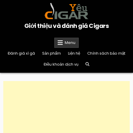
Skip
to
content
Giới thiệu và đánh giá Cigars
Menu
Đánh giá xì gà
Sản phẩm
Liện hệ
Chính sách bảo mật
Điều khoản dịch vụ