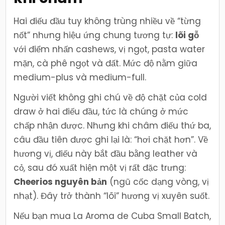
Hai điếu đầu tuy không trùng nhiều về “từng
nốt” nhưng hiệu ứng chung tương tự:
lõi gỗ
với điểm nhấn cashews, vị ngọt, pasta water
mặn, cà phê ngọt và đất. Mức độ nằm giữa
medium-plus và medium-full.
Người viết không ghi chú về độ chặt của cold
draw ở hai điếu đầu, tức là chúng ở mức
chấp nhận được. Nhưng khi châm điếu thứ ba,
câu đầu tiên được ghi lại là: “hơi chặt hơn”. Về
hương vị, điếu này bắt đầu bằng leather và
cỏ, sau đó xuất hiện một vị rất đặc trưng:
Cheerios nguyên bản
(ngũ cốc dạng vòng, vị
nhạt). Đây trở thành “lõi” hương vị xuyên suốt.
Nếu bạn mua La Aroma de Cuba Small Batch,