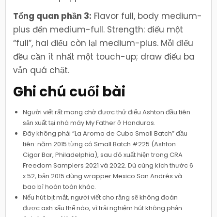
Tổng quan phần 3:
Flavor full, body medium-
plus đến medium-full. Strength: điếu một
“full”, hai điếu còn lại medium-plus. Mỗi điếu
đều cần ít nhất một touch-up; draw điếu ba
vẫn quá chặt.
Ghi chú cuối bài
Người viết rất mong chờ được thử điếu Ashton đầu tiên
sản xuất tại nhà máy My Father ở Honduras.
Đây không phải “La Aroma de Cuba Small Batch” đầu
tiên: năm 2015 từng có Small Batch #225 (Ashton
Cigar Bar, Philadelphia), sau đó xuất hiện trong CRA
Freedom Samplers 2021 và 2022. Dù cùng kích thước 6
x 52, bản 2015 dùng wrapper Mexico San Andrés và
bao bì hoàn toàn khác.
Nếu hút bịt mắt, người viết cho rằng sẽ không đoán
được ash xấu thế nào, vì trải nghiệm hút không phản