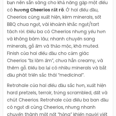
bạn nên sẵn sàng cho khả năng gặp một điếu
có
hương Cheerios rất rõ
. Ở hai điếu đầu,
Cheerios cũng xuất hiện, kèm minerals, sốt
BBQ chua ngọt, vài khoảnh khắc ngọt/tart
tách rời. Điếu ba có Cheerios nhưng yếu hơn
và không bám lâu; nhanh chuyển sang
minerals, gỗ ẩm và thảo mộc, khá muted.
Finish của hai điếu đầu cho cảm giác
Cheerios “bị làm ẩm”, chưa hẳn creamy, và
thêm gỗ. Điếu ba lại có nhiều minerals và bắt
đầu phát triển sắc thái “medicinal”.
Retrohale của hai điếu đầu sắc hơn, xuất hiện
hard pretzels, terroir, trứng scrambled, đất và
chút Cheerios. Retrohale của điếu ba ban đầu
có ngọt đi cùng Cheerios, nhưng nhanh
chuyển thành một nốt “hỏng” khiến người viết