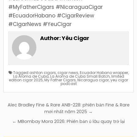
#MyFatherCigars #NicaraguaCigar
#EcuadorHabano #CigarReview
#CigarNews #YeuCigar
Author:
Yêu Cigar
Tagged
ashton cigars
,
cigar news
,
Ecuador Habano wrapper
,
La Aroma de Cuba
,
La Aroma de Cuba Small Batch
,
limited
edition cigar 2025
,
My Father Cigars
,
Nicaragua cigar
,
yeu cigar
podcast
Điều
Alec Bradley Fine & Rare ANB-228: phiên bản Fine & Rare
hướng
mới nhất năm 2025 →
bài
← MBombay Mora 2026: Phiên bản ủ lâu quay trở lại
viết