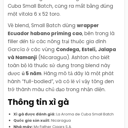
Cuba Small Batch, cũng ra mắt bằng đúng
một vitola 6 x 52 toro.
Về blend, Small Batch dùng
wrapper
Ecuador habano priming cao
, bên trong là
filler đến từ các nông trại thuộc gia đình
García ở các vùng
Condega, Estelí, Jalapa
và Namanji
(Nicaragua). Ashton cho biết
toàn bộ lá thuốc sử dụng trong blend này
được
ủ 5 năm
. Hãng mô tả đây là một phát
hành “full-bodied”, và có lẽ vì vậy tông đen
trở thành màu chủ đạo trong nhận diện.
Thông tin xì gà
Xì gà được đánh giá:
La Aroma de Cuba Small Batch
Quốc gia sản xuất:
Nicaragua
Nhà máy:
My Father Cigars S.A.