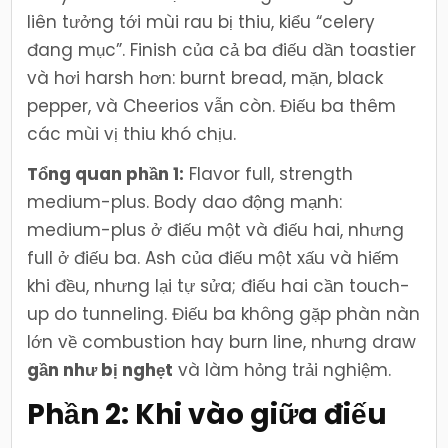
liên tưởng tới mùi rau bị thiu, kiểu “celery
đang mục”. Finish của cả ba điếu dần toastier
và hơi harsh hơn: burnt bread, mặn, black
pepper, và Cheerios vẫn còn. Điếu ba thêm
các mùi vị thiu khó chịu.
Tổng quan phần 1:
Flavor full, strength
medium-plus. Body dao động mạnh:
medium-plus ở điếu một và điếu hai, nhưng
full ở điếu ba. Ash của điếu một xấu và hiếm
khi đều, nhưng lại tự sửa; điếu hai cần touch-
up do tunneling. Điếu ba không gặp phàn nàn
lớn về combustion hay burn line, nhưng draw
gần như bị nghẹt
và làm hỏng trải nghiệm.
Phần 2: Khi vào giữa điếu