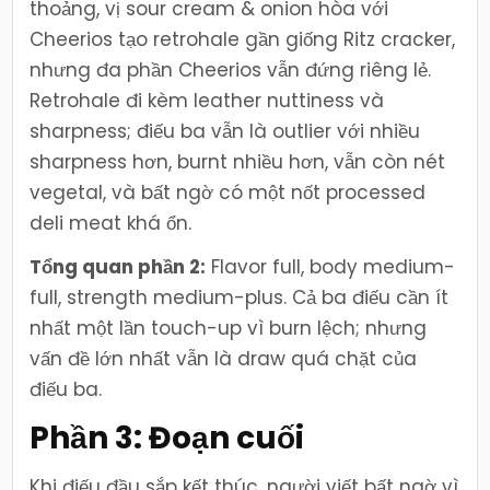
thoảng, vị sour cream & onion hòa với
Cheerios tạo retrohale gần giống Ritz cracker,
nhưng đa phần Cheerios vẫn đứng riêng lẻ.
Retrohale đi kèm leather nuttiness và
sharpness; điếu ba vẫn là outlier với nhiều
sharpness hơn, burnt nhiều hơn, vẫn còn nét
vegetal, và bất ngờ có một nốt processed
deli meat khá ổn.
Tổng quan phần 2:
Flavor full, body medium-
full, strength medium-plus. Cả ba điếu cần ít
nhất một lần touch-up vì burn lệch; nhưng
vấn đề lớn nhất vẫn là draw quá chặt của
điếu ba.
Phần 3: Đoạn cuối
Khi điếu đầu sắp kết thúc, người viết bất ngờ vì