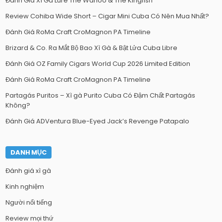
Đánh Giá Xì Gà Lure The Wahoo & The Kingfish
Review Cohiba Wide Short – Cigar Mini Cuba Có Nên Mua Nhất?
Đánh Giá RoMa Craft CroMagnon PA Timeline
Brizard & Co. Ra Mắt Bộ Bao Xì Gà & Bật Lửa Cuba Libre
Đánh Giá OZ Family Cigars World Cup 2026 Limited Edition
Đánh Giá RoMa Craft CroMagnon PA Timeline
Partagás Puritos – Xì gà Purito Cuba Có Đậm Chất Partagás
Không?
Đánh Giá ADVentura Blue-Eyed Jack’s Revenge Patapalo
DANH MỤC
Đánh giá xì gà
Kinh nghiệm
Người nổi tiếng
Review mọi thứ