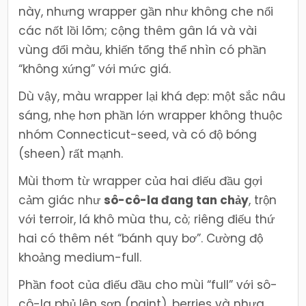
này, nhưng wrapper gần như không che nổi
các nốt lồi lõm; cộng thêm gân lá và vài
vùng đổi màu, khiến tổng thể nhìn có phần
“không xứng” với mức giá.
Dù vậy, màu wrapper lại khá đẹp: một sắc nâu
sáng, nhẹ hơn phần lớn wrapper không thuộc
nhóm Connecticut-seed, và có độ bóng
(sheen) rất mạnh.
Mùi thơm từ wrapper của hai điếu đầu gợi
cảm giác như
sô-cô-la đang tan chảy
, trộn
với terroir, lá khô mùa thu, cỏ; riêng điếu thứ
hai có thêm nét “bánh quy bơ”. Cường độ
khoảng medium-full.
Phần foot của điếu đầu cho mùi “full” với sô-
cô-la phủ lên sơn (paint), berries và nhựa