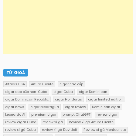
TỪ KHOÁ
Altadis USA
Arturo Fuente
cigar cao cấp
cigar cao cấp non-Cuba
cigar Cuba
cigar Dominican
cigar Dominican Republic
cigar Honduras
cigar limited edition
cigar news
cigar Nicaragua
cigar review
Dominican cigar
Leonardo AI
premium cigar
prompt ChatGPT
review cigar
review cigar Cuba
review xì gà
Review xì gà Arturo Fuente
review xì gà Cuba
review xì gà Davidoff
Review xì gà Montecristo