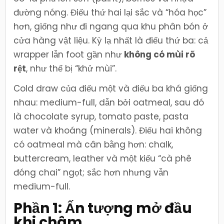
đường nóng. Điếu thứ hai lại sắc và “hóa học”
hơn, giống như đi ngang qua khu phân bón ở
cửa hàng vật liệu. Kỳ lạ nhất là điếu thứ ba: cả
wrapper lẫn foot gần như
không có mùi rõ
rệt
, như thể bị “khử mùi”.
Cold draw của điếu một và điếu ba khá giống
nhau: medium-full, dẫn bởi oatmeal, sau đó
là chocolate syrup, tomato paste, pasta
water và khoáng (minerals). Điếu hai không
có oatmeal mà cân bằng hơn: chalk,
buttercream, leather và một kiểu “cà phê
đóng chai” ngọt; sắc hơn nhưng vẫn
medium-full.
Phần 1: Ấn tượng mở đầu
khi châm