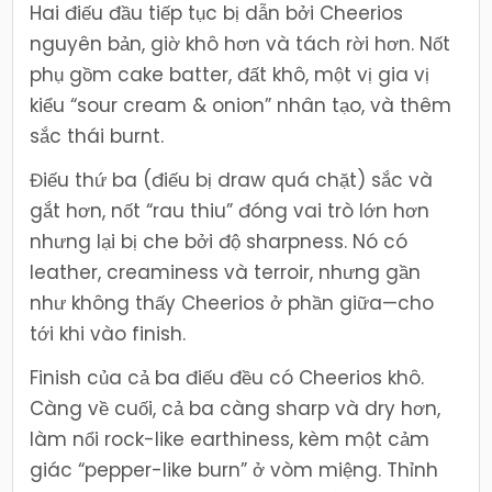
Hai điếu đầu tiếp tục bị dẫn bởi Cheerios
nguyên bản, giờ khô hơn và tách rời hơn. Nốt
phụ gồm cake batter, đất khô, một vị gia vị
kiểu “sour cream & onion” nhân tạo, và thêm
sắc thái burnt.
Điếu thứ ba (điếu bị draw quá chặt) sắc và
gắt hơn, nốt “rau thiu” đóng vai trò lớn hơn
nhưng lại bị che bởi độ sharpness. Nó có
leather, creaminess và terroir, nhưng gần
như không thấy Cheerios ở phần giữa—cho
tới khi vào finish.
Finish của cả ba điếu đều có Cheerios khô.
Càng về cuối, cả ba càng sharp và dry hơn,
làm nổi rock-like earthiness, kèm một cảm
giác “pepper-like burn” ở vòm miệng. Thỉnh