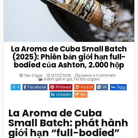
La Aroma de Cuba Small Batch
(2025): Phiên bản giới hạn full-
bodied của Ashton, 2.000 hộp
on
Yêu Cigar
13/01/2026
Leave a Comment
Posted
La
Đánh giá xì gà
,
Tin tức cigars
in
Aroma
de
X
Facebook
Pinterest
Reddit
VK
Digg
Cuba
Small
Linkedin
Mix
Batch
(2025):
Phiên
bản
La Aroma de Cuba
giới
hạn
Small Batch: phát hành
full-
bodied
của
giới hạn “full-bodied”
Ashton,
2.000
hộp