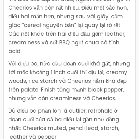
Cheerios vẫn còn rất nhiều. Điếu một sắc hơn,
điếu hai mặn hơn, nhưng sau vài giây, cảm
giác “cereal nguyên bản” lại quay lại rõ rệt.
Các nốt khác trên hai điếu đầu gồm leather,
creaminess và sốt BBQ ngọt chua có tính
acid.
Với điếu ba, nửa đầu đoạn cuối khá gắt, nhưng
tới mốc khoảng 1 inch cuối thì dịu lại; creamy
woods, rice starch và Cheerios nằm khá đẹp
trên palate. Finish tăng mạnh black pepper,
nhưng vẫn còn creaminess và Cheerios.
Dù điếu ba phần lớn là outlier, retrohale ở
đoạn cuối của cả ba điếu lại gần như đồng
nhất: Cheerios muted, pencil lead, starch,
leather và pepper.