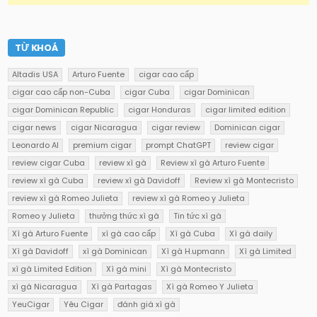
TỪ KHOÁ
Altadis USA
Arturo Fuente
cigar cao cấp
cigar cao cấp non-Cuba
cigar Cuba
cigar Dominican
cigar Dominican Republic
cigar Honduras
cigar limited edition
cigar news
cigar Nicaragua
cigar review
Dominican cigar
Leonardo AI
premium cigar
prompt ChatGPT
review cigar
review cigar Cuba
review xì gà
Review xì gà Arturo Fuente
review xì gà Cuba
review xì gà Davidoff
Review xì gà Montecristo
review xì gà Romeo Julieta
review xì gà Romeo y Julieta
Romeo y Julieta
thưởng thức xì gà
Tin tức xì gà
Xì gà Arturo Fuente
xì gà cao cấp
Xì gà Cuba
Xì gà daily
Xì gà Davidoff
xì gà Dominican
Xì gà H.upmann
Xì gà Limited
xì gà Limited Edition
Xì gà mini
Xì gà Montecristo
xì gà Nicaragua
Xì gà Partagas
Xì gà Romeo Y Julieta
YeuCigar
Yêu Cigar
đánh giá xì gà