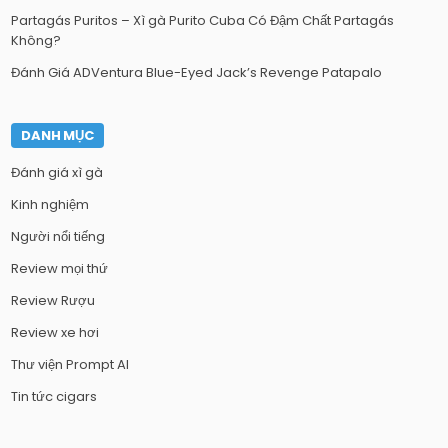
Partagás Puritos – Xì gà Purito Cuba Có Đậm Chất Partagás
Không?
Đánh Giá ADVentura Blue-Eyed Jack’s Revenge Patapalo
DANH MỤC
Đánh giá xì gà
Kinh nghiệm
Người nổi tiếng
Review mọi thứ
Review Rượu
Review xe hơi
Thư viện Prompt AI
Tin tức cigars