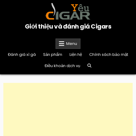
Skip
to
content
Giới thiệu và đánh giá Cigars
Menu
Đánh giá xì gà
Sản phẩm
Liện hệ
Chính sách bảo mật
Điều khoản dịch vụ