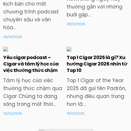
kịch bản cho một
thường gắn với những
chương trình podcast
buổi gặp…
chuyên sâu về văn
28/12/2025
hóa…
29/12/2025
Yêu cigar podcast –
Top 1 Cigar 2025 là gì? Xu
Cigar và tâm lý học của
hướng Cigar 2026 nhìn từ
Posted
Posted
việc thưởng thức chậm
Top 10
in
in
Tâm lý học của việc
Top 1 Cigar of the Year
thưởng thức chậm qua
2025 đã gọi tên Padrón,
Cigar Chúng ta đang
nhưng điều quan trọng
sống trong một thời…
hơn là:…
22/12/2025
19/12/2025