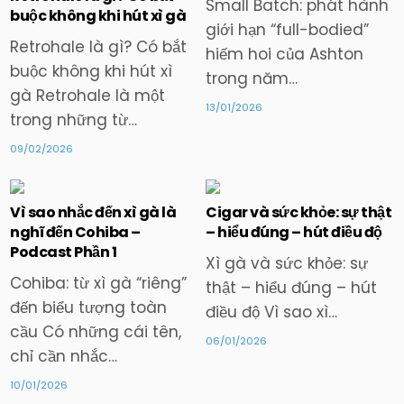
Small Batch: phát hành
buộc không khi hút xì gà
giới hạn “full-bodied”
Retrohale là gì? Có bắt
hiếm hoi của Ashton
buộc không khi hút xì
trong năm…
gà Retrohale là một
13/01/2026
trong những từ…
09/02/2026
Vì sao nhắc đến xì gà là
Cigar và sức khỏe: sự thật
nghĩ đến Cohiba –
– hiểu đúng – hút điều độ
Posted
Posted
Podcast Phần 1
in
in
Xì gà và sức khỏe: sự
Cohiba: từ xì gà “riêng”
thật – hiểu đúng – hút
đến biểu tượng toàn
điều độ Vì sao xì…
cầu Có những cái tên,
06/01/2026
chỉ cần nhắc…
10/01/2026