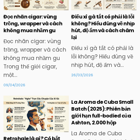
in
in
Điếu xì gà tắt có phải là lỗi
Đọc nhãn cigar: vùng
không? Hiểu đúng về nhịp
trồng, wrapper và cách
hút, độ ẩm và cách châm
không mua nhầm gu
lại
Đọc nhãn cigar: vùng
Điếu xì gà tắt có phải là
trồng, wrapper và cách
lỗi không? Hiểu đúng về
không mua nhầm gu
nhịp hút, độ ẩm và…
Trong thế giới cigar,
một…
26/03/2026
09/04/2026
La Aroma de Cuba Small
Batch (2025): Phiên bản
giới hạn full-bodied của
Posted
Posted
in
in
Ashton, 2.000 hộp
La Aroma de Cuba
Retrohale là gì? Có bắt