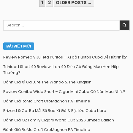
PHÂN
1
2
OLDER POSTS →
TRANG
BÀI
Search
VIẾT
for:
BÀI VIẾT MỚI
Review Romeo y Julieta Puritos – Xì gà Puritos Cuba Dễ Hút Nhất?
Trinidad Short 40 Review | Lon 40 Điếu Có Đáng Mua Hơn Hộp
Thường?
Đánh Giá Xì Gà Lure The Wahoo & The Kingfish
Review Cohiba Wide Short – Cigar Mini Cuba Có Nên Mua Nhất?
Đánh Giá RoMa Craft CroMagnon PA Timeline
Brizard & Co. Ra Mắt Bộ Bao Xì Gà & Bật Lửa Cuba Libre
Đánh Giá OZ Family Cigars World Cup 2026 Limited Edition
Đánh Giá RoMa Craft CroMagnon PA Timeline