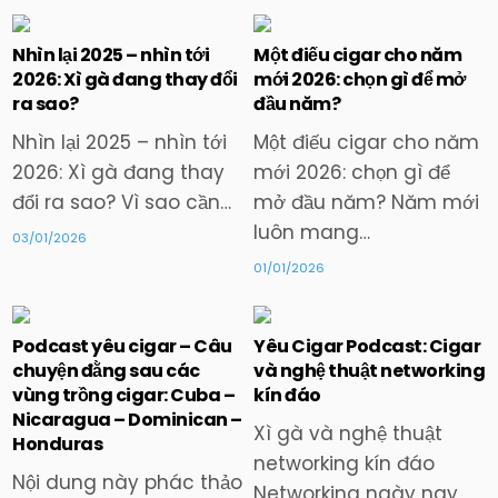
Nhìn lại 2025 – nhìn tới
Một điếu cigar cho năm
2026: Xì gà đang thay đổi
mới 2026: chọn gì để mở
Posted
Posted
ra sao?
đầu năm?
in
in
Nhìn lại 2025 – nhìn tới
Một điếu cigar cho năm
2026: Xì gà đang thay
mới 2026: chọn gì để
đổi ra sao? Vì sao cần…
mở đầu năm? Năm mới
luôn mang…
03/01/2026
01/01/2026
Podcast yêu cigar – Câu
Yêu Cigar Podcast: Cigar
chuyện đằng sau các
và nghệ thuật networking
Posted
Posted
vùng trồng cigar: Cuba –
kín đáo
in
in
Nicaragua – Dominican –
Xì gà và nghệ thuật
Honduras
networking kín đáo
Nội dung này phác thảo
Networking ngày nay