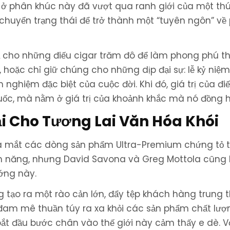
c ở phân khúc này đã vượt qua ranh giới của một thú
 chuyển trạng thái để trở thành một “tuyên ngôn” v
ả cho những điếu cigar trăm đô để làm phong phú t
hoặc chỉ giữ chúng cho những dịp đại sự: lễ kỷ niệm,
ghiệm đặc biệt của cuộc đời. Khi đó, giá trị của đi
uốc, mà nằm ở giá trị của khoảnh khắc mà nó đồng 
ại Cho Tương Lai Văn Hóa Khói
 ra mắt các dòng sản phẩm Ultra-Premium chứng tỏ t
ềm năng, nhưng David Savona và Greg Mottola cũng 
ướng này.
g tạo ra một rào cản lớn, đẩy tệp khách hàng trung 
am mê thuần túy ra xa khỏi các sản phẩm chất lượ
bắt đầu bước chân vào thế giới này cảm thấy e dè. 