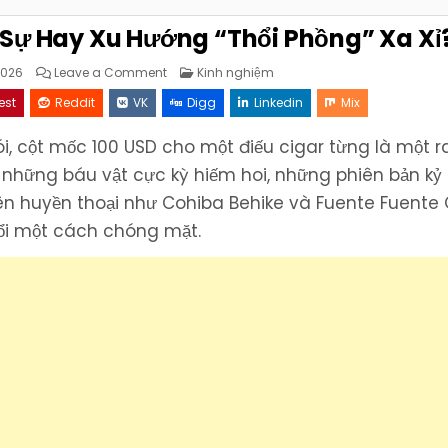
c Sự Hay Xu Hướng “Thổi Phồng” Xa Xỉ
on
Posted
2026
Leave a Comment
Kinh nghiệm
Cigar
in
100
est
Reddit
VK
Digg
Linkedin
Mix
USD:
Giá
Trị
ói, cột mốc 100 USD cho một điếu cigar từng là một 
Thực
Sự
Hay
o những báu vật cực kỳ hiếm hoi, những phiên bản kỷ
Xu
Hướng
tên huyền thoại như Cohiba Behike và Fuente Fuente
“Thổi
Phồng”
đổi một cách chóng mặt.
Xa
Xỉ?