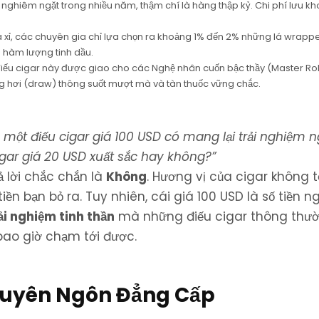
 nghiêm ngặt trong nhiều năm, thậm chí là hàng thập kỷ. Chi phí lưu kh
a xỉ, các chuyên gia chỉ lựa chọn ra khoảng 1% đến 2% những lá wrappe
 hàm lượng tinh dầu.
ếu cigar này được giao cho các Nghệ nhân cuốn bậc thầy (Master Rol
ng hơi (draw) thông suốt mượt mà và tàn thuốc vững chắc.
u một điếu cigar giá 100 USD có mang lại trải nghiệm 
igar giá 20 USD xuất sắc hay không?”
ả lời chắc chắn là
Không
. Hương vị của cigar không 
tiền bạn bỏ ra. Tuy nhiên, cái giá 100 USD là số tiền n
ải nghiệm tinh thần
mà những điếu cigar thông thư
ao giờ chạm tới được.
 Tuyên Ngôn Đẳng Cấp