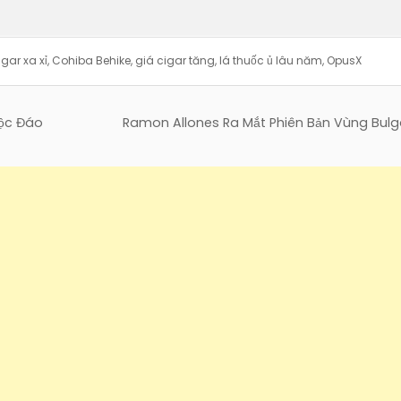
igar xa xỉ
,
Cohiba Behike
,
giá cigar tăng
,
lá thuốc ủ lâu năm
,
OpusX
Độc Đáo
Ramon Allones Ra Mắt Phiên Bản Vùng Bulg