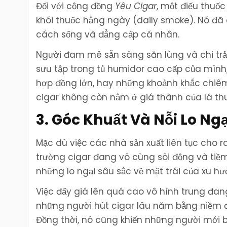
Đối với cộng đồng
Yêu Cigar
, một điếu thuố
khói thuốc hằng ngày (daily smoke). Nó đã
cách sống và đẳng cấp cá nhân.
Người đam mê sẵn sàng săn lùng và chi tr
sưu tập trong tủ humidor cao cấp của mình, 
hợp đồng lớn, hay những khoảnh khắc chiêm n
cigar không còn nằm ở giá thành của lá th
3. Góc Khuất Và Nỗi Lo Ng
Mặc dù việc các nhà sản xuất liên tục cho
trường cigar đang vô cùng sôi động và ti
những lo ngại sâu sắc về mặt trái của xu h
Việc đẩy giá lên quá cao vô hình trung đan
những người hút cigar lâu năm bằng niềm đ
Đồng thời, nó cũng khiến những người mới 