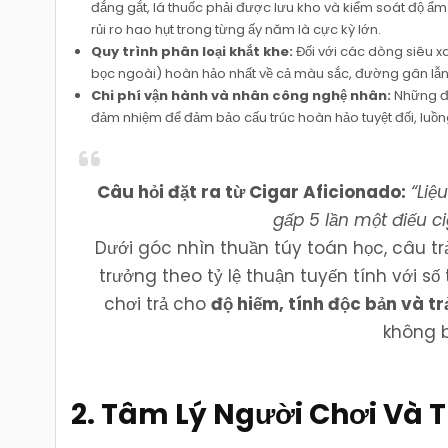
đắng gắt, lá thuốc phải được lưu kho và kiểm soát độ ẩm
rủi ro hao hụt trong từng ấy năm là cực kỳ lớn.
Quy trình phân loại khắt khe:
Đối với các dòng siêu x
bọc ngoài) hoàn hảo nhất về cả màu sắc, đường gân lẫn
Chi phí vận hành và nhân công nghệ nhân:
Những đi
đảm nhiệm để đảm bảo cấu trúc hoàn hảo tuyệt đối, luồ
Câu hỏi đặt ra từ Cigar Aficionado:
“Liệ
gấp 5 lần một điếu c
Dưới góc nhìn thuần túy toán học, câu tr
trưởng theo tỷ lệ thuận tuyến tính với số 
chơi trả cho
độ hiếm, tính độc bản và tr
không b
2. Tâm Lý Người Chơi Và