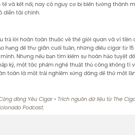
 tế và kết nối, nay có nguy cơ bị biến tướng thành m
diễn tài chính.
rả lời hoàn toàn thuộc về thế giới quan và ví tiền 
o hạng để thư giãn cuối tuần, những điếu cigar từ 15
 mình. Nhưng nếu bạn tìm kiếm sự hoàn hảo tuyệt đố
hập kỷ, một tác phẩm nghệ thuật thủ công không tì vế
oàn toàn là một trải nghiệm xứng đáng để thử một lầ
i Cộng đồng Yêu Cigar • Trích nguồn dữ liệu từ The Cig
icionado Podcast.