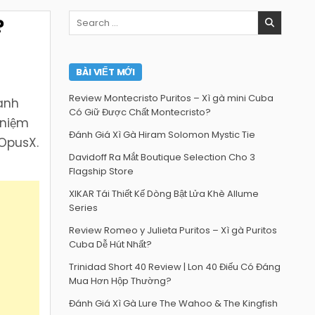
Search
?
for:
BÀI VIẾT MỚI
Review Montecristo Puritos – Xì gà mini Cuba
ranh
Có Giữ Được Chất Montecristo?
 niệm
Đánh Giá Xì Gà Hiram Solomon Mystic Tie
 OpusX.
Davidoff Ra Mắt Boutique Selection Cho 3
Flagship Store
XIKAR Tái Thiết Kế Dòng Bật Lửa Khè Allume
Series
Review Romeo y Julieta Puritos – Xì gà Puritos
Cuba Dễ Hút Nhất?
Trinidad Short 40 Review | Lon 40 Điếu Có Đáng
Mua Hơn Hộp Thường?
Đánh Giá Xì Gà Lure The Wahoo & The Kingfish