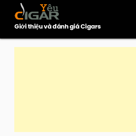
Skip
to
content
Giới thiệu và đánh giá Cigars