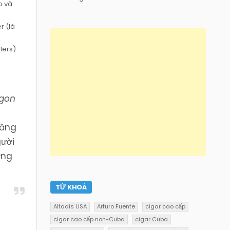
o và
r (lá
lers)
ngon
tăng
gười
ờng
TỪ KHOÁ
Altadis USA
Arturo Fuente
cigar cao cấp
cigar cao cấp non-Cuba
cigar Cuba