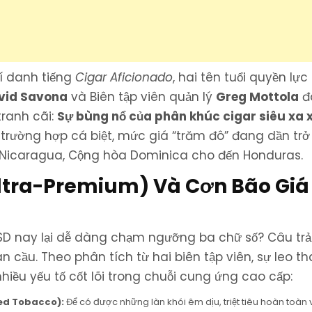
hí danh tiếng
Cigar Aficionado
, hai tên tuổi quyền lực
vid Savona
và Biên tập viên quản lý
Greg Mottola
đ
tranh cãi:
Sự bùng nổ của phân khúc cigar siêu xa x
 trường hợp cá biệt, mức giá “trăm đô” đang dần tr
 Nicaragua, Cộng hòa Dominica cho đến Honduras.
(Ultra-Premium) Và Cơn Bão Giá
USD nay lại dễ dàng chạm ngưỡng ba chữ số? Câu trả 
 cầu. Theo phân tích từ hai biên tập viên, sự leo t
iều yếu tố cốt lõi trong chuỗi cung ứng cao cấp:
ged Tobacco):
Để có được những làn khói êm dịu, triệt tiêu hoàn toàn v