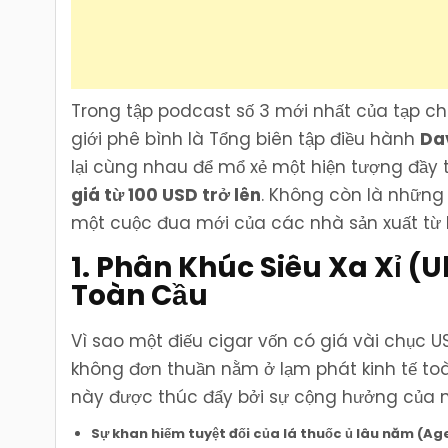
Trong tập podcast số 3 mới nhất của tạp c
giới phê bình là Tổng biên tập điều hành
Da
lại cùng nhau để mổ xẻ một hiện tượng đầy 
giá từ 100 USD trở lên
. Không còn là những
một cuộc đua mới của các nhà sản xuất từ
1. Phân Khúc Siêu Xa Xỉ 
Toàn Cầu
Vì sao một điếu cigar vốn có giá vài chục 
không đơn thuần nằm ở lạm phát kinh tế toàn
này được thúc đẩy bởi sự cộng hưởng của nh
Sự khan hiếm tuyệt đối của lá thuốc ủ lâu năm (A