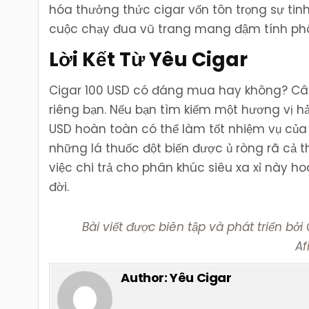
hóa thưởng thức cigar vốn tôn trọng sự tinh
cuộc chạy đua vũ trang mang đậm tính phô 
Lời Kết Từ Yêu Cigar
Cigar 100 USD có đáng mua hay không? Câu t
riêng bạn. Nếu bạn tìm kiếm một hương vị hả
USD hoàn toàn có thể làm tốt nhiệm vụ của
những lá thuốc đột biến được ủ ròng rã cả t
việc chi trả cho phân khúc siêu xa xỉ này h
đời.
Bài viết được biên tập và phát triển bở
Af
Author:
Yêu Cigar