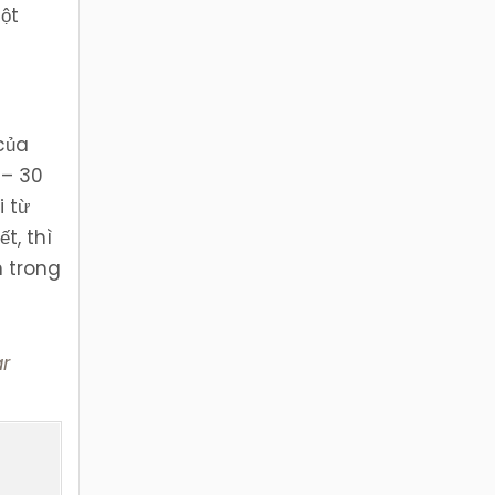
ột
của
 – 30
i từ
t, thì
n trong
ar