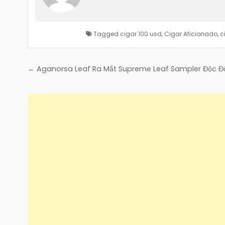
Tagged
cigar 100 usd
,
Cigar Aficionado
,
c
Điều
← Aganorsa Leaf Ra Mắt Supreme Leaf Sampler Độc 
hướng
bài
viết