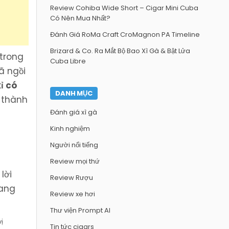
Review Cohiba Wide Short – Cigar Mini Cuba
Có Nên Mua Nhất?
Đánh Giá RoMa Craft CroMagnon PA Timeline
Brizard & Co. Ra Mắt Bộ Bao Xì Gà & Bật Lửa
 trong
Cuba Libre
ã ngồi
ỉ có
DANH MỤC
ở thành
Đánh giá xì gà
Kinh nghiệm
Người nổi tiếng
Review mọi thứ
lời
Review Rượu
hang
Review xe hơi
Thư viện Prompt AI
ị
Tin tức cigars