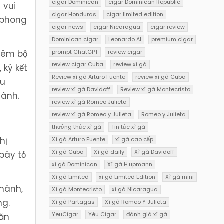
cigar Dominican
cigar Dominican Republic
 vui
cigar Honduras
cigar limited edition
ề phong
cigar news
cigar Nicaragua
cigar review
Dominican cigar
Leonardo AI
premium cigar
prompt ChatGPT
review cigar
hêm bộ
review cigar Cuba
review xì gà
 ký kết
Review xì gà Arturo Fuente
review xì gà Cuba
ếu
review xì gà Davidoff
Review xì gà Montecristo
hành.
review xì gà Romeo Julieta
review xì gà Romeo y Julieta
Romeo y Julieta
thưởng thức xì gà
Tin tức xì gà
hị
Xì gà Arturo Fuente
xì gà cao cấp
Xì gà Cuba
Xì gà daily
Xì gà Davidoff
bày tỏ
xì gà Dominican
Xì gà H.upmann
Xì gà Limited
xì gà Limited Edition
Xì gà mini
thành,
Xì gà Montecristo
xì gà Nicaragua
ng.
Xì gà Partagas
Xì gà Romeo Y Julieta
YeuCigar
Yêu Cigar
đánh giá xì gà
Văn