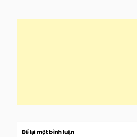
hướng
bài
viết
Để lại một bình luận