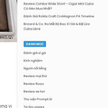
Review Cohiba Wide Short – Cigar Mini Cuba
Có Nên Mua Nhất?
Đánh Giá RoMa Craft CroMagnon PA Timeline
Brizard & Co. Ra Mắt Bộ Bao Xì Gà & Bật Lửa
Cuba Libre
DANH MỤC
Đánh giá xì gà
Kinh nghiệm
Người nổi tiếng
Review mọi thứ
Review Rượu
Review xe hơi
Thư viện Prompt AI
ơng vị
Tin tức cigars