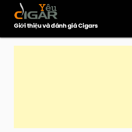
Skip
to
content
Giới thiệu và đánh giá Cigars