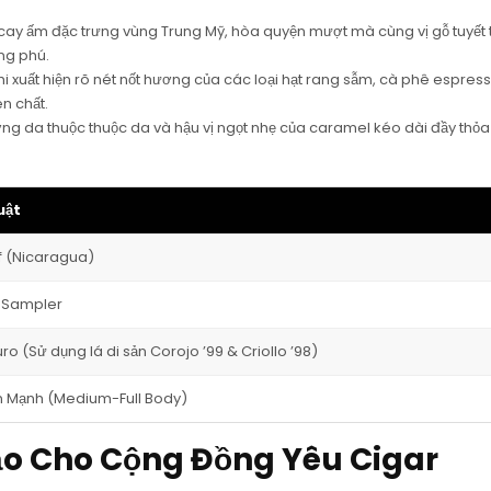
 cay ấm đặc trưng vùng Trung Mỹ, hòa quyện mượt mà cùng vị gỗ tuyết
ng phú.
hi xuất hiện rõ nét nốt hương của các loại hạt rang sẫm, cà phê espres
n chất.
ơng da thuộc thuộc da và hậu vị ngọt nhẹ của caramel kéo dài đầy thỏ
uật
f (Nicaragua)
 Sampler
o (Sử dụng lá di sản Corojo ’99 & Criollo ’98)
n Mạnh (Medium-Full Body)
ảo Cho Cộng Đồng Yêu Cigar