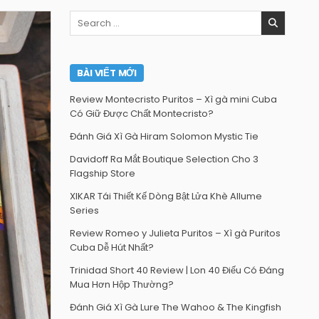
Search
for:
BÀI VIẾT MỚI
Review Montecristo Puritos – Xì gà mini Cuba
Có Giữ Được Chất Montecristo?
Đánh Giá Xì Gà Hiram Solomon Mystic Tie
Davidoff Ra Mắt Boutique Selection Cho 3
Flagship Store
XIKAR Tái Thiết Kế Dòng Bật Lửa Khè Allume
Series
Review Romeo y Julieta Puritos – Xì gà Puritos
Cuba Dễ Hút Nhất?
Trinidad Short 40 Review | Lon 40 Điếu Có Đáng
Mua Hơn Hộp Thường?
Đánh Giá Xì Gà Lure The Wahoo & The Kingfish