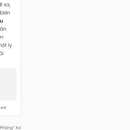
i xa,
biến
u
hân
ẩm
ột ly
ói
Leaf
 Phồng” Xa