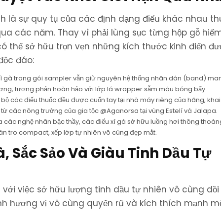
nh là sự quy tụ của các định dạng điếu khác nhau t
a các năm. Thay vì phải lùng sục từng hộp gỗ hiếm
 có thể sở hữu trọn vẹn những kích thước kinh điển đ
độc đáo:
xì gà trong gói sampler vẫn giữ nguyên hệ thống nhãn dán (band) ma
ượng, tương phản hoàn hảo với lớp lá wrapper sẫm màu bóng bẩy.
bộ các điếu thuốc đều được cuốn tay tại nhà máy riêng của hãng, khai
ng từ các nông trường của gia tộc @Aganorsa tại vùng Estelí và Jalapa.
 các nghệ nhân bậc thầy, các điếu xì gà sở hữu luồng hơi thông thoáng
tàn tro compact, xếp lớp tự nhiên vô cùng đẹp mắt.
, Sắc Sảo Và Giàu Tinh Dầu Tự
với việc sở hữu lượng tinh dầu tự nhiên vô cùng dồ
ình hương vị vô cùng quyến rũ và kích thích mạnh m