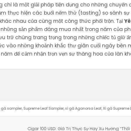
chỉ là một giải pháp tiện dụng cho những chuyến đ
m thực hiện các buổi nếm thử (tasting) so sánh sự 
 khác nhau của cùng một công thức phối trộn. Tại
Yê
ong những sản phẩm đáng mua nhất trong năm của p
ưu trữ chúng trang trọng trong những chiếc tủ giữ 
c vào những khoảnh khắc thư giãn cuối ngày bên m
u năm để cảm nhận trọn vẹn sự thăng hoa của làn kh
ì gà sampler
,
Supreme Leaf Sampler
,
xì gà Aganorsa Leaf
,
Xì gà Supreme 
Cigar 100 USD: Giá Trị Thực Sự Hay Xu Hướng “Thổi