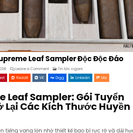
Supreme Leaf Sampler Độc Độc Đáo
on
Posted
026
Leave a Comment
Tin tức cigars
Aganorsa
in
Leaf
est
Reddit
VK
Digg
Linkedin
Mix
Ra
Mắt
Supreme
Leaf
 Leaf Sampler: Gói Tuyển
Sampler
Độc
Độc
ở Lại Các Kích Thước Huyền
Đáo
 tiếng vang lớn nhờ thiết kế bao bì rực rỡ và dải hư