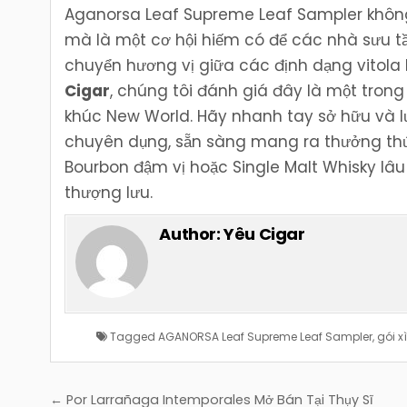
Aganorsa Leaf Supreme Leaf Sampler không 
mà là một cơ hội hiếm có để các nhà sưu tầ
chuyển hương vị giữa các định dạng vitola
Cigar
, chúng tôi đánh giá đây là một tr
khúc New World. Hãy nhanh tay sở hữu và l
chuyên dụng, sẵn sàng mang ra thưởng thứ
Bourbon đậm vị hoặc Single Malt Whisky lâ
thượng lưu.
Author:
Yêu Cigar
Tagged
AGANORSA Leaf Supreme Leaf Sampler
,
gói x
Điều
← Por Larrañaga Intemporales Mở Bán Tại Thụy Sĩ