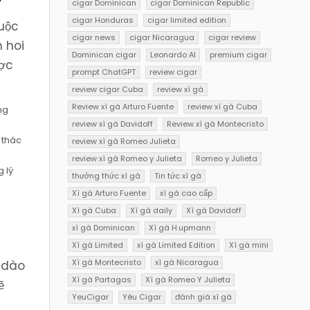
cigar Dominican
cigar Dominican Republic
cigar Honduras
cigar limited edition
huộc
cigar news
cigar Nicaragua
cigar review
 hoi
Dominican cigar
Leonardo AI
premium cigar
ược
prompt ChatGPT
review cigar
review cigar Cuba
review xì gà
Review xì gà Arturo Fuente
review xì gà Cuba
ng
review xì gà Davidoff
Review xì gà Montecristo
 thác
review xì gà Romeo Julieta
review xì gà Romeo y Julieta
Romeo y Julieta
 lý
thưởng thức xì gà
Tin tức xì gà
Xì gà Arturo Fuente
xì gà cao cấp
Xì gà Cuba
Xì gà daily
Xì gà Davidoff
xì gà Dominican
Xì gà H.upmann
Xì gà Limited
xì gà Limited Edition
Xì gà mini
Xì gà Montecristo
xì gà Nicaragua
i dào
Xì gà Partagas
Xì gà Romeo Y Julieta
ẽ
YeuCigar
Yêu Cigar
đánh giá xì gà