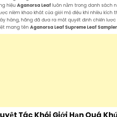
ng hiệu
Aganorsa Leaf
luôn nằm trong danh sách 
ược niềm khao khát của giới mộ điệu khi nhiều kích 
háy hàng, hãng đã đưa ra một quyết định chiến lược
biệt mang tên
Aganorsa Leaf Supreme Leaf Sample
Tuyệt Tác Khói Giới Hạn Quá Kh