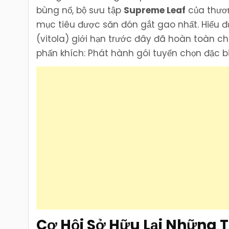
bùng nổ, bộ sưu tập
Supreme Leaf
của thươ
mục tiêu được săn đón gắt gao nhất. Hiểu đ
(vitola) giới hạn trước đây đã hoàn toàn c
phấn khích: Phát hành gói tuyển chọn đặc 
Cơ Hội Sở Hữu Lại Những 