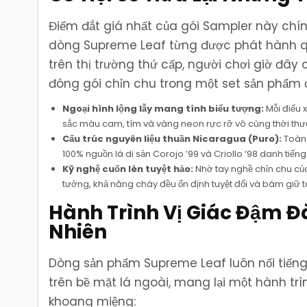
Điểm đắt giá nhất của gói Sampler này chí
dòng Supreme Leaf từng được phát hành qu
trên thị trường thứ cấp, người chơi giờ đây
đóng gói chỉn chu trong một set sản phẩm 
Ngoại hình lộng lẫy mang tính biểu tượng:
Mỗi điếu 
sắc màu cam, tím và vàng neon rực rỡ vô cùng thời th
Cấu trúc nguyên liệu thuần Nicaragua (Puro):
Toàn 
100% nguồn lá di sản Corojo ’99 và Criollo ’98 danh tiế
Kỹ nghệ cuốn lèn tuyệt hảo:
Nhờ tay nghề chỉn chu của
tưởng, khả năng cháy đều ổn định tuyệt đối và bám giữ 
Hành Trình Vị Giác Đậm Đà
Nhiên
Dòng sản phẩm Supreme Leaf luôn nổi tiếng 
trên bề mặt lá ngoài, mang lại một hành tr
khoang miệng: