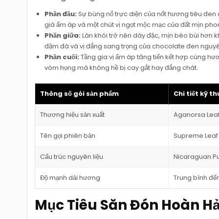
Phần đầu:
Sự bùng nổ trực diện của nốt hương tiêu đen
già ấm áp và một chút vị ngọt mộc mạc của đất mịn pho
Phần giữa:
Làn khói trở nên dày đặc, mịn béo bùi hơn k
đậm đà và vị đắng sang trọng của chocolate đen nguyê
Phần cuối:
Tầng gia vị ấm áp tăng tiến kết hợp cùng hư
vòm họng mà không hề bị cay gắt hay đắng chát.
Thông số gói sản phẩm
Chi tiết kỹ th
Thương hiệu sản xuất
Aganorsa Lea
Tên gọi phiên bản
Supreme Leaf
Cấu trúc nguyên liệu
Nicaraguan Pur
Độ mạnh dải hương
Trung bình đế
Mục Tiêu Săn Đón Hoàn H