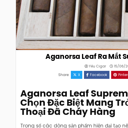
Aganorsa Leaf Ra Mắt 
Yêu Cigar
15/06/2
Share:
X
Facebook
Pinter
Aganorsa Leaf Supreme
Chọn Đặc Biệt Mang Tr
Thoại Đã Cháy Hàng
Trong số các dòng sản phẩm hiện đại tạo nên