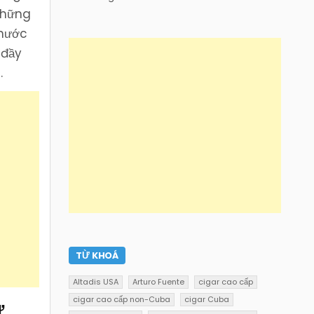
những
thước
 đầy
r
.
TỪ KHOÁ
Altadis USA
Arturo Fuente
cigar cao cấp
cigar cao cấp non-Cuba
cigar Cuba
ứ