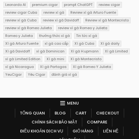
Leonardo AI
premium cigar
prompt ChatGPT
review cigar
review cigar Cuba
review xì gà
Review xì gà Arturo Fuente
review xì gà Cuba
review xì gà Davidoff
Review xì gà Montecristo
review xì gà Romeo Julieta
review xì gà Romeo y Julieta
Romeo y Julieta
thưởng thức xì gà
Tin tức xì gà
Xì gà Arturo Fuente
xì gà cao cấp
Xì gà Cuba
Xì gà daily
Xì gà Davidoff
xì gà Dominican
Xì gà H.upmann
Xì gà Limited
xì gà Limited Edition
Xì gà mini
Xì gà Montecristo
xì gà Nicaragua
Xì gà Partagas
Xì gà Romeo Y Julieta
YeuCigar
Yêu Cigar
đánh giá xì gà
MENU
TỔNG QUAN
BLOG
CART
CHECKOUT
CHÍNH SÁCH BẢO MẬT
COMPARE
ĐIỀU KHOẢN DỊCH VỤ
GIỎ HÀNG
LIỆN HỆ