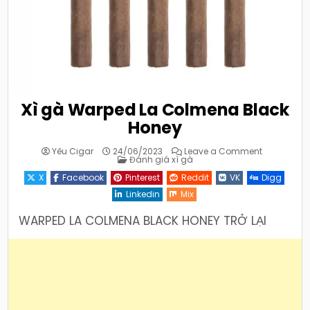
Xì gà Warped La Colmena Black
Honey
on
Yêu Cigar
24/06/2023
Leave a Comment
Posted
Xì
Đánh giá xì gà
in
gà
Warped
X
Facebook
Pinterest
Reddit
VK
Digg
La
Colmena
Linkedin
Mix
Black
Honey
WARPED LA COLMENA BLACK HONEY TRỞ LẠI