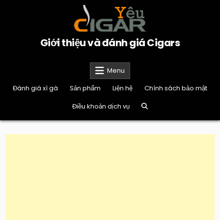
Skip
to
content
Giới thiệu và đánh giá Cigars
Menu
Đánh giá xì gà
Sản phẩm
Liện hệ
Chính sách bảo mật
Điều khoản dịch vụ