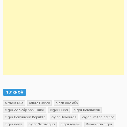
TỪ KHOÁ
Altadis USA
Arturo Fuente
cigar cao cấp
cigar cao cấp non-Cuba
cigar Cuba
cigar Dominican
cigar Dominican Republic
cigar Honduras
cigar limited edition
cigar news
cigar Nicaragua
cigar review
Dominican cigar