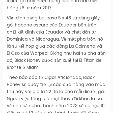
loại xì gà này được cung cấp cho các cửa
hàng kể từ năm 2017.
Vẫn định dạng belicoso 5 x 48 sử dụng giấy
gói habano oscuro của Ecuador bên trên
chất kết dính của Ecuador và chất độn từ
Dominica và Nicaragua. Về mặt pha trộn, nó
là sự kết hợp giữa các dòng La Colmena và
El Oso của Warped. Giống như hai sự pha trộn
đó, Black Honey được sản xuất tại El Titan de
Bronze ở Miami.
Theo báo cáo từ Cigar Aficionado, Black
Honey sẽ quay trở lại các cửa hàng vào mùa
thu này với giá là 22 đô la cho mỗi điếu xì gà.
Ngoài việc tăng giá một thay đổi khác là có
vẻ như bản phát hành năm 2023 sẽ có hộp 10
điếu xì gà (2 bản phát hành trước đã được