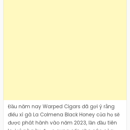
Đầu năm nay Warped Cigars đã gợi ý rằng
điếu xì gà La Colmena Black Honey của họ sẽ
được phát hành vào năm 2023, lần đầu tiên