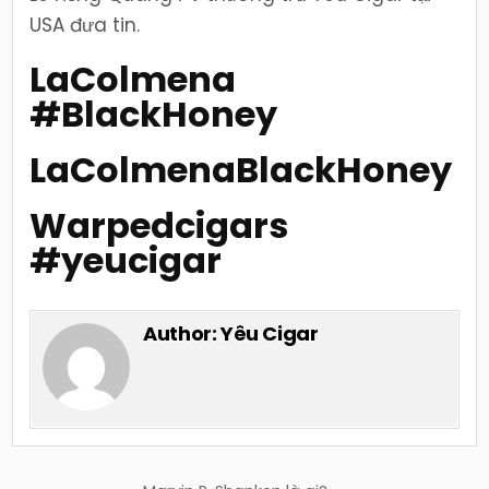
USA đưa tin.
LaColmena
#BlackHoney
LaColmenaBlackHoney
Warpedcigars
#yeucigar
Author:
Yêu Cigar