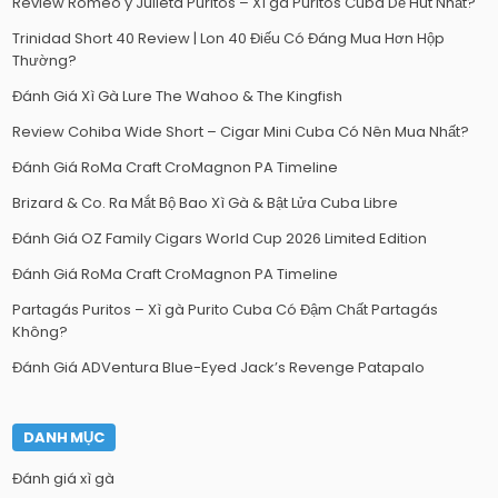
Review Romeo y Julieta Puritos – Xì gà Puritos Cuba Dễ Hút Nhất?
Trinidad Short 40 Review | Lon 40 Điếu Có Đáng Mua Hơn Hộp
Thường?
Đánh Giá Xì Gà Lure The Wahoo & The Kingfish
Review Cohiba Wide Short – Cigar Mini Cuba Có Nên Mua Nhất?
Đánh Giá RoMa Craft CroMagnon PA Timeline
Brizard & Co. Ra Mắt Bộ Bao Xì Gà & Bật Lửa Cuba Libre
Đánh Giá OZ Family Cigars World Cup 2026 Limited Edition
Đánh Giá RoMa Craft CroMagnon PA Timeline
Partagás Puritos – Xì gà Purito Cuba Có Đậm Chất Partagás
Không?
Đánh Giá ADVentura Blue-Eyed Jack’s Revenge Patapalo
DANH MỤC
Đánh giá xì gà