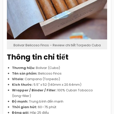
Bolivar Belicoso Finos – Review chi tiết Torpedo Cuba
Thông tin chi tiết
Thương hiệu:
Bolivar (Cuba)
Tên sản phẩm:
Belicoso Finos
Vitola:
Campana (Torpedo)
Kích thước:
5.5″ x 52 (140mm x 20.64mm)
Wrapper / Binder / Filler:
100% Cuban Tobacco
(long-filler)
Độ mạnh:
Trung bình đến mạnh
Thời gian hút:
60–75 phút
Đóng gói:
Hộp 25 điếu