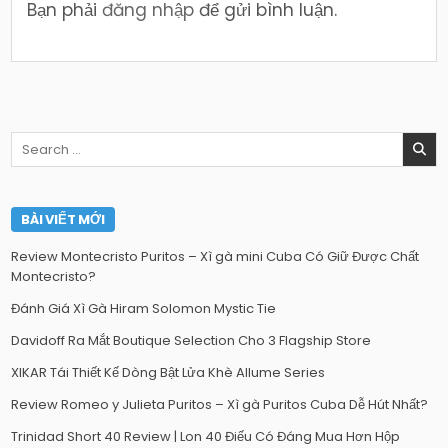
Bạn phải
đăng nhập
để gửi bình luận.
Search
for:
BÀI VIẾT MỚI
Review Montecristo Puritos – Xì gà mini Cuba Có Giữ Được Chất
Montecristo?
Đánh Giá Xì Gà Hiram Solomon Mystic Tie
Davidoff Ra Mắt Boutique Selection Cho 3 Flagship Store
XIKAR Tái Thiết Kế Dòng Bật Lửa Khè Allume Series
Review Romeo y Julieta Puritos – Xì gà Puritos Cuba Dễ Hút Nhất?
Trinidad Short 40 Review | Lon 40 Điếu Có Đáng Mua Hơn Hộp