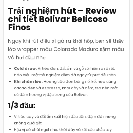
Trải nghiệm hút – Review
chi tiết Bolivar Belicoso
Finos
Ngay khi rút điếu xì gà ra khỏi hộp, bạn sẽ thấy
lớp wrapper màu Colorado Maduro sậm màu
và hơi dầu nhẹ.
Cold draw:
Vị tiêu đen, đất ẩm và gỗ sồi hiện ra rõ rệt,
báo hiệu một trải nghiệm đậm đà ngay từ puff đầu tiên.
Khi châm lửa:
Hương tiêu đen bùng nổ, kết hợp cùng
cacao đen và espresso, khói dày và đậm, tạo nên một
cú đấm hương vị đặc trưng của Bolivar.
1/3 đầu:
Vị tiêu cay và đất ẩm xuất hiện đầu tiên, đậm đà nhưng
không quá gắt.
Hậu vị có chút ngọt nhẹ, khói dày và kết cấu chắc tay.