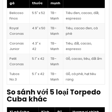
gà
thước
mạnh
Belicoso
5.5″ x 52
TB–
Tiêu đen, cacao, đất,
Finos
Mạnh
espresso
Royal
4.9″ x 50
TB–
Tiêu, cacao đen, cà
Coronas
Mạnh
phê
Coronas
4.3″ x
TB–
Tiêu, đất, cacao,
Junior
42
Mạnh
espresso
Petit
5.1″ x 42
TB–
Gỗ, cacao, tiêu, đất ẩm
Coronas
Mạnh
Tubos
5.1″ x 42
TB–
Gỗ, cà phê, hạt tiêu
No.3
Mạnh
rang
So sánh với 5 loại Torpedo
Cuba khác
Xì gà Cuba
Kích
Độ
Hương vị chính