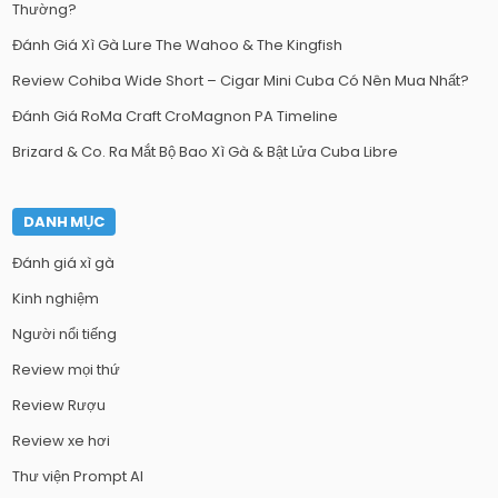
Thường?
Đánh Giá Xì Gà Lure The Wahoo & The Kingfish
Review Cohiba Wide Short – Cigar Mini Cuba Có Nên Mua Nhất?
Đánh Giá RoMa Craft CroMagnon PA Timeline
Brizard & Co. Ra Mắt Bộ Bao Xì Gà & Bật Lửa Cuba Libre
DANH MỤC
Đánh giá xì gà
Kinh nghiệm
Người nổi tiếng
Review mọi thứ
Review Rượu
Review xe hơi
Thư viện Prompt AI