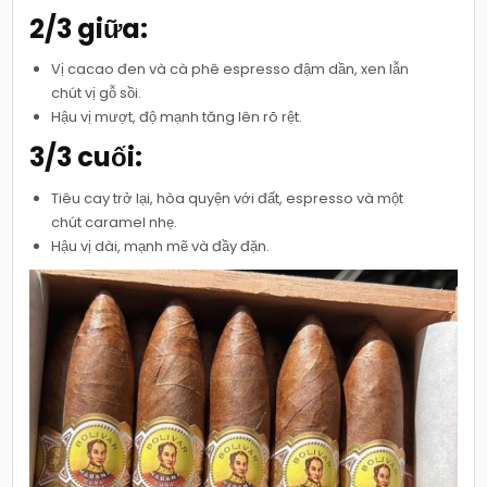
2/3 giữa:
Vị cacao đen và cà phê espresso đậm dần, xen lẫn
chút vị gỗ sồi.
Hậu vị mượt, độ mạnh tăng lên rõ rệt.
3/3 cuối:
Tiêu cay trở lại, hòa quyện với đất, espresso và một
chút caramel nhẹ.
Hậu vị dài, mạnh mẽ và đầy đặn.