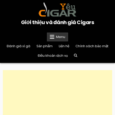
Skip
to
content
Giới thiệu và đánh giá Cigars
Menu
Đánh giá xì gà
Sản phẩm
Liện hệ
Chính sách bảo mật
Điều khoản dịch vụ