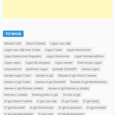
TỪ KHOÁ
Altadis USA
Arturo Fuente
cigar cao cấp
cigar cao cấp non-Cuba
cigar Cuba
cigar Dominican
cigar Dominican Republic
cigar Honduras
cigar limited edition
cigar news
cigar Nicaragua
cigar review
Dominican cigar
Leonardo AI
premium cigar
prompt ChatGPT
review cigar
review cigar Cuba
review xì gà
Review xì gà Arturo Fuente
review xì gà Cuba
review xì gà Davidoff
Review xì gà Montecristo
review xì gà Romeo Julieta
review xì gà Romeo y Julieta
Romeo y Julieta
thưởng thức xì gà
Tin tức xì gà
Xì gà Arturo Fuente
xì gà cao cấp
Xì gà Cuba
Xì gà daily
Xì gà Davidoff
xì gà Dominican
Xì gà H.upmann
Xì gà Limited
xì gà Limited Edition
Xì gà mini
Xì gà Montecristo