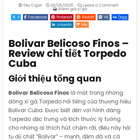
on
Yêu Cigar
30/05/2025
Leave a Comment
Posted
Bolivar
Đánh giá xì gà
in
Belicoso
Finos
X
Facebook
Pinterest
Reddit
VK
Digg
–
Review
Linkedin
Mix
chi
tiết
Torpedo
Cuba
Bolivar Belicoso Finos –
Review chi tiết Torpedo
Cuba
Giới thiệu tổng quan
Bolivar Belicoso Finos
là một trong những
dòng xì gà Torpedo nổi tiếng của thương hiệu
Bolivar Cuba. Được biết đến với hình dáng
Torpedo đặc trưng và kích thước lý tưởng
cho những ai thích hút chậm rãi, điếu này hội
tụ đủ chất “Bolivar” – mạnh, đậm đà và cá