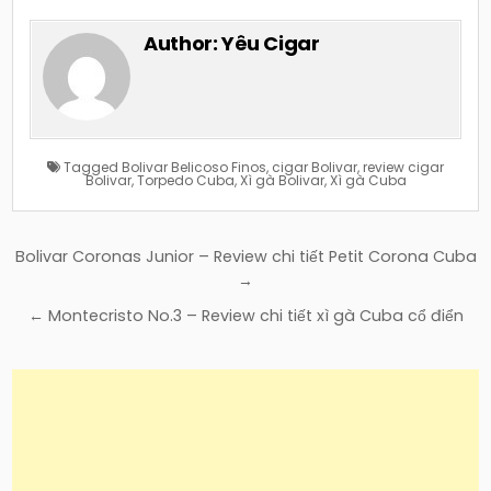
Author:
Yêu Cigar
Tagged
Bolivar Belicoso Finos
,
cigar Bolivar
,
review cigar
Bolivar
,
Torpedo Cuba
,
Xì gà Bolivar
,
Xì gà Cuba
Điều
Bolivar Coronas Junior – Review chi tiết Petit Corona Cuba
hướng
→
bài
← Montecristo No.3 – Review chi tiết xì gà Cuba cổ điển
viết