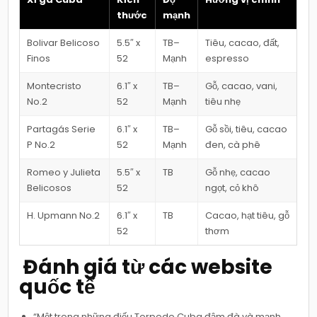
thước
mạnh
Bolivar Belicoso
5.5″ x
TB–
Tiêu, cacao, đất,
Finos
52
Mạnh
espresso
Montecristo
6.1″ x
TB–
Gỗ, cacao, vani,
No.2
52
Mạnh
tiêu nhẹ
Partagás Serie
6.1″ x
TB–
Gỗ sồi, tiêu, cacao
P No.2
52
Mạnh
đen, cà phê
Romeo y Julieta
5.5″ x
TB
Gỗ nhẹ, cacao
Belicosos
52
ngọt, cỏ khô
H. Upmann No.2
6.1″ x
TB
Cacao, hạt tiêu, gỗ
52
thơm
️ Đánh giá từ các website
quốc tế
“Một trong những điếu Torpedo Cuba đậm đà và mạnh