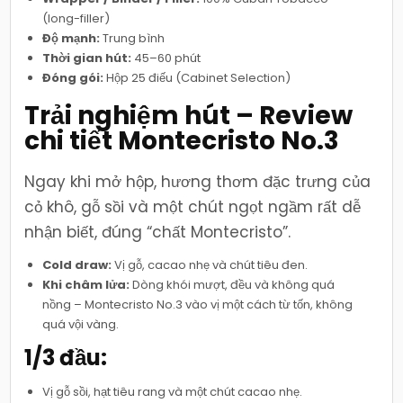
(long-filler)
Độ mạnh:
Trung bình
Thời gian hút:
45–60 phút
Đóng gói:
Hộp 25 điếu (Cabinet Selection)
Trải nghiệm hút – Review
chi tiết Montecristo No.3
Ngay khi mở hộp, hương thơm đặc trưng của
cỏ khô, gỗ sồi và một chút ngọt ngầm rất dễ
nhận biết, đúng “chất Montecristo”.
Cold draw:
Vị gỗ, cacao nhẹ và chút tiêu đen.
Khi châm lửa:
Dòng khói mượt, đều và không quá
nồng – Montecristo No.3 vào vị một cách từ tốn, không
quá vội vàng.
1/3 đầu:
Vị gỗ sồi, hạt tiêu rang và một chút cacao nhẹ.