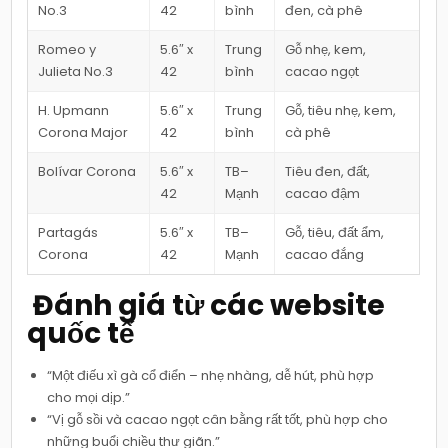
No.3
42
bình
đen, cà phê
Romeo y
5.6″ x
Trung
Gỗ nhẹ, kem,
Julieta No.3
42
bình
cacao ngọt
H. Upmann
5.6″ x
Trung
Gỗ, tiêu nhẹ, kem,
Corona Major
42
bình
cà phê
Bolívar Corona
5.6″ x
TB–
Tiêu đen, đất,
42
Mạnh
cacao đậm
Partagás
5.6″ x
TB–
Gỗ, tiêu, đất ẩm,
Corona
42
Mạnh
cacao đắng
️ Đánh giá từ các website
quốc tế
“Một điếu xì gà cổ điển – nhẹ nhàng, dễ hút, phù hợp
cho mọi dịp.”
“Vị gỗ sồi và cacao ngọt cân bằng rất tốt, phù hợp cho
những buổi chiều thư giãn.”