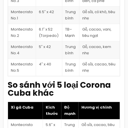
No.3
bình
đen, cà phê
Montecristo
6.5″ x 42
Trung
Gỗ sồi, cỏ khô, tiêu
No.1
bình
nhẹ
Montecristo
6.1″ x 52
TB–
Gỗ, cacao, vani,
No.2
(Torpedo)
Mạnh
tiêu ngọt
Montecristo
5″ x 42
Trung
Gỗ, cacao, kem
No.4
bình
nhẹ
Montecristo
4″ x 40
Trung
Gỗ sồi, cacao, tiêu
No.5
bình
nhẹ
So sánh với 5 loại Corona
Cuba khác
Xì gà Cuba
Kích
Độ
Hương vị chính
thước
mạnh
Montecristo
5.6″ x
Trung
Gỗ sồi, cacao, tiêu