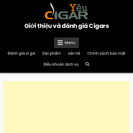
Skip
to
content
Giới thiệu và đánh giá Cigars
Menu
Đánh giá xì gà
Sản phẩm
Liện hệ
Chính sách bảo mật
Điều khoản dịch vụ