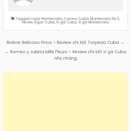
Tagged
cigar Montecristo
,
Corona Cuba
,
Montecristo No.3
,
review cigar Cuba
,
Xì gà Cuba
,
Xì gà Montecristo
Điều
Bolivar Belicoso Finos – Review chi tiết Torpedo Cuba →
hướng
← Romeo y Julieta Mille Fleurs – Review chi tiết xì gà Cuba
bài
nhẹ nhàng
viết