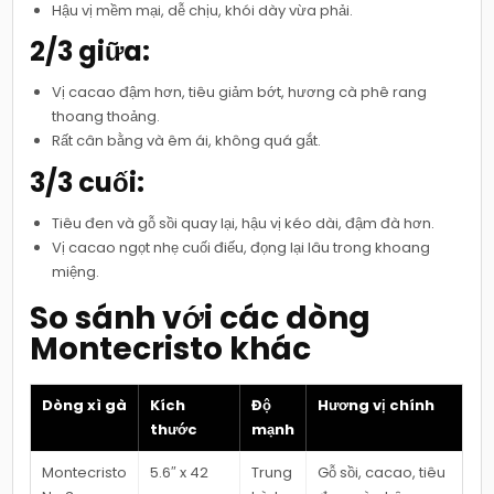
Hậu vị mềm mại, dễ chịu, khói dày vừa phải.
2/3 giữa:
Vị cacao đậm hơn, tiêu giảm bớt, hương cà phê rang
thoang thoảng.
Rất cân bằng và êm ái, không quá gắt.
3/3 cuối:
Tiêu đen và gỗ sồi quay lại, hậu vị kéo dài, đậm đà hơn.
Vị cacao ngọt nhẹ cuối điếu, đọng lại lâu trong khoang
miệng.
So sánh với các dòng
Montecristo khác
Dòng xì gà
Kích
Độ
Hương vị chính
thước
mạnh
Montecristo
5.6″ x 42
Trung
Gỗ sồi, cacao, tiêu