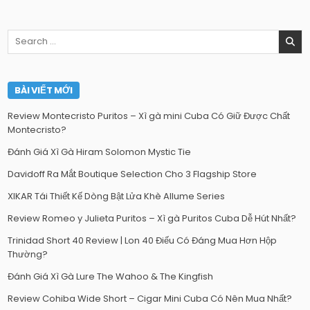
Search
for:
BÀI VIẾT MỚI
Review Montecristo Puritos – Xì gà mini Cuba Có Giữ Được Chất
Montecristo?
Đánh Giá Xì Gà Hiram Solomon Mystic Tie
Davidoff Ra Mắt Boutique Selection Cho 3 Flagship Store
XIKAR Tái Thiết Kế Dòng Bật Lửa Khè Allume Series
Review Romeo y Julieta Puritos – Xì gà Puritos Cuba Dễ Hút Nhất?
Trinidad Short 40 Review | Lon 40 Điếu Có Đáng Mua Hơn Hộp
Thường?
Đánh Giá Xì Gà Lure The Wahoo & The Kingfish
Review Cohiba Wide Short – Cigar Mini Cuba Có Nên Mua Nhất?