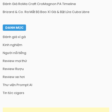
Đánh Giá RoMa Craft CroMagnon PA Timeline
Brizard & Co. Ra Mắt Bộ Bao Xì Gà & Bật Lửa Cuba Libre
DANH MỤC
Đánh giá xì gà
Kinh nghiệm
Người nổi tiếng
Review mọi thứ
Review Rượu
Review xe hơi
Thư viện Prompt AI
Tin tức cigars