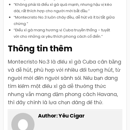
“Không phải là điếu xì gà quá mạnh, nhưng hậu vị kéo
dài, rất thích hợp cho người mới bắt đầu.”
“Montecristo No.3 luôn cháy đều, dễ hút và ít bị tắt giữa
chừng.”
“Điếu xì gà mang hương vị Cuba truyền thống – tuyệt
vời cho những ai yêu thích phong cách cổ điển.”
Thông tin thêm
Montecristo No.3 là điếu xì gà Cuba cân bằng
và dễ hút, phù hợp với nhiều đối tượng hút, từ
người mới đến người sành sỏi. Nếu bạn đang
tìm kiếm một điếu xì gà dễ thưởng thức
nhưng vẫn mang đậm phong cách Havana,
thì đây chính là lựa chọn đáng để thử.
Author:
Yêu Cigar