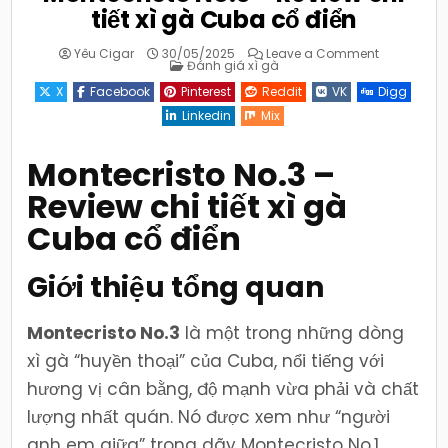
tiết xì gà Cuba cổ điển
on
Yêu Cigar
30/05/2025
Leave a Comment
Posted
Montecrist
Đánh giá xì gà
in
No.3
–
X
Facebook
Pinterest
Reddit
VK
Digg
Review
chi
Linkedin
Mix
tiết
xì
gà
Cuba
Montecristo No.3 –
cổ
điển
Review chi tiết xì gà
Cuba cổ điển
Giới thiệu tổng quan
Montecristo No.3
là một trong những dòng
xì gà “huyền thoại” của Cuba, nổi tiếng với
hương vị cân bằng, độ mạnh vừa phải và chất
lượng nhất quán. Nó được xem như “người
anh em giữa” trong dãy Montecristo No.1,