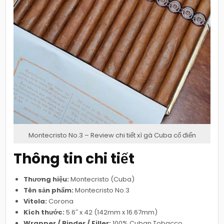
Montecristo No.3 – Review chi tiết xì gà Cuba cổ điển
Thông tin chi tiết
Thương hiệu:
Montecristo (Cuba)
Tên sản phẩm:
Montecristo No.3
Vitola:
Corona
Kích thước:
5.6″ x 42 (142mm x 16.67mm)
Wrapper / Binder / Filler:
100% Cuban Tobacco