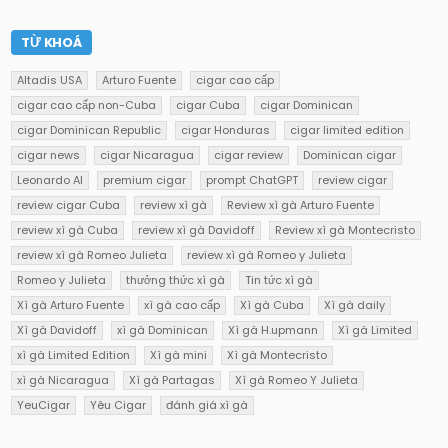
TỪ KHOÁ
Altadis USA
Arturo Fuente
cigar cao cấp
cigar cao cấp non-Cuba
cigar Cuba
cigar Dominican
cigar Dominican Republic
cigar Honduras
cigar limited edition
cigar news
cigar Nicaragua
cigar review
Dominican cigar
Leonardo AI
premium cigar
prompt ChatGPT
review cigar
review cigar Cuba
review xì gà
Review xì gà Arturo Fuente
review xì gà Cuba
review xì gà Davidoff
Review xì gà Montecristo
review xì gà Romeo Julieta
review xì gà Romeo y Julieta
Romeo y Julieta
thưởng thức xì gà
Tin tức xì gà
Xì gà Arturo Fuente
xì gà cao cấp
Xì gà Cuba
Xì gà daily
Xì gà Davidoff
xì gà Dominican
Xì gà H.upmann
Xì gà Limited
xì gà Limited Edition
Xì gà mini
Xì gà Montecristo
xì gà Nicaragua
Xì gà Partagas
Xì gà Romeo Y Julieta
YeuCigar
Yêu Cigar
đánh giá xì gà