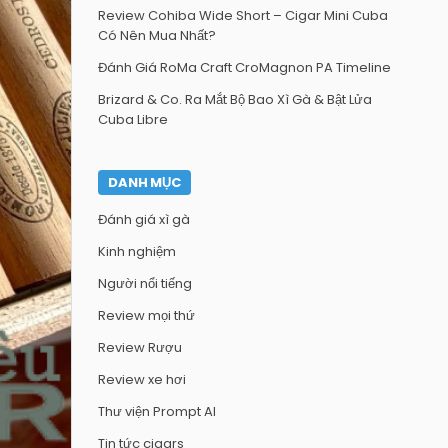
Review Cohiba Wide Short – Cigar Mini Cuba
Có Nên Mua Nhất?
Đánh Giá RoMa Craft CroMagnon PA Timeline
Brizard & Co. Ra Mắt Bộ Bao Xì Gà & Bật Lửa
Cuba Libre
DANH MỤC
Đánh giá xì gà
Kinh nghiệm
Người nổi tiếng
Review mọi thứ
Review Rượu
Review xe hơi
Thư viện Prompt AI
Tin tức cigars