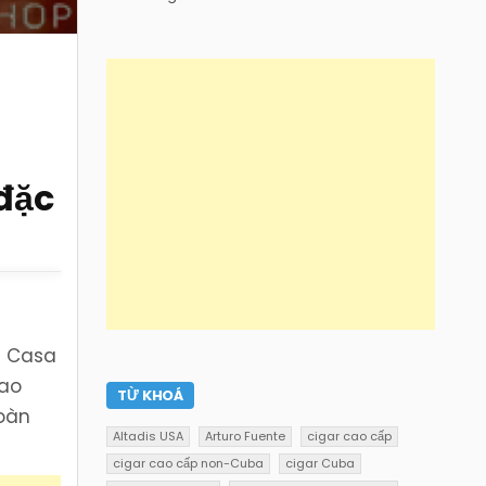
đặc
a Casa
cao
TỪ KHOÁ
hoàn
Altadis USA
Arturo Fuente
cigar cao cấp
cigar cao cấp non-Cuba
cigar Cuba