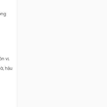
ong
n vị.
à, hậu