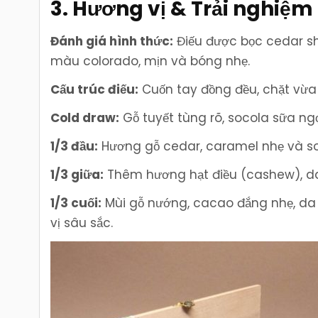
3. Hương vị & Trải nghiệm
Đánh giá hình thức:
Điếu được bọc cedar sh
màu colorado, mịn và bóng nhẹ.
Cấu trúc điếu:
Cuốn tay đồng đều, chặt vừa 
Cold draw:
Gỗ tuyết tùng rõ, socola sữa ng
1/3 đầu:
Hương gỗ cedar, caramel nhẹ và soc
1/3 giữa:
Thêm hương hạt điều (cashew), da 
1/3 cuối:
Mùi gỗ nướng, cacao đắng nhẹ, da 
vị sâu sắc.