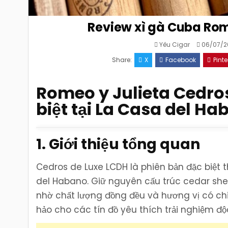
Review xì gà Cuba Rom
Yêu Cigar
06/07/2
Share:
X
Facebook
Pinte
Romeo y Julieta Cedro
biệt tại La Casa del H
1. Giới thiệu tổng quan
Cedros de Luxe LCDH là phiên bản đặc biệt 
del Habano. Giữ nguyên cấu trúc cedar she
nhờ chất lượng đồng đều và hương vị có chi
hảo cho các tín đồ yêu thích trải nghiệm độ