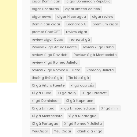
cigar Dominican
cigar Dominican Republic
cigar Honduras
cigar limited edition
cigar news
cigar Nicaragua
cigar review
Dominican cigar
Leonardo AI
premium cigar
prompt ChatGPT
review cigar
review cigar Cuba
review xì gà
Review xì gà Arturo Fuente
review xì gà Cuba
review xì gà Davidoff
Review xì gà Montecristo
review xì gà Romeo Julieta
review xì gà Romeo y Julieta
Romeo y Julieta
thưởng thức xì gà
Tin tức xì gà
Xì gà Arturo Fuente
xì gà cao cấp
Xì gà Cuba
Xì gà daily
Xì gà Davidoff
xì gà Dominican
Xì gà H.upmann
Xì gà Limited
xì gà Limited Edition
Xì gà mini
Xì gà Montecristo
xì gà Nicaragua
Xì gà Partagas
Xì gà Romeo Y Julieta
YeuCigar
Yêu Cigar
đánh giá xì gà