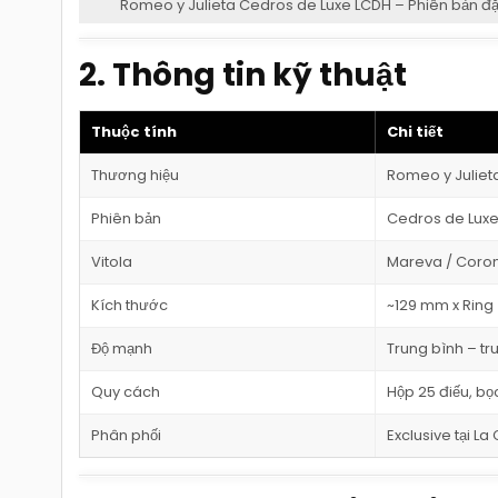
Romeo y Julieta Cedros de Luxe LCDH – Phiên bản đặ
2. Thông tin kỹ thuật
Thuộc tính
Chi tiết
Thương hiệu
Romeo y Juliet
Phiên bản
Cedros de Lux
Vitola
Mareva / Coro
Kích thước
~129 mm x Ring
Độ mạnh
Trung bình – tr
Quy cách
Hộp 25 điếu, b
Phân phối
Exclusive tại L