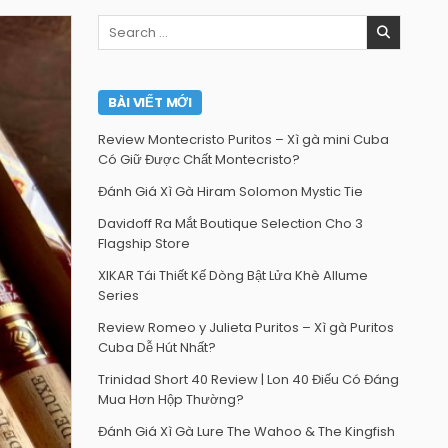
Search
for:
BÀI VIẾT MỚI
Review Montecristo Puritos – Xì gà mini Cuba
Có Giữ Được Chất Montecristo?
Đánh Giá Xì Gà Hiram Solomon Mystic Tie
Davidoff Ra Mắt Boutique Selection Cho 3
Flagship Store
XIKAR Tái Thiết Kế Dòng Bật Lửa Khè Allume
Series
Review Romeo y Julieta Puritos – Xì gà Puritos
Cuba Dễ Hút Nhất?
Trinidad Short 40 Review | Lon 40 Điếu Có Đáng
Mua Hơn Hộp Thường?
Đánh Giá Xì Gà Lure The Wahoo & The Kingfish