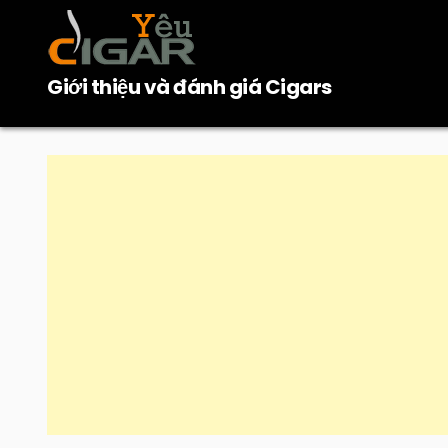
Skip
to
content
Giới thiệu và đánh giá Cigars