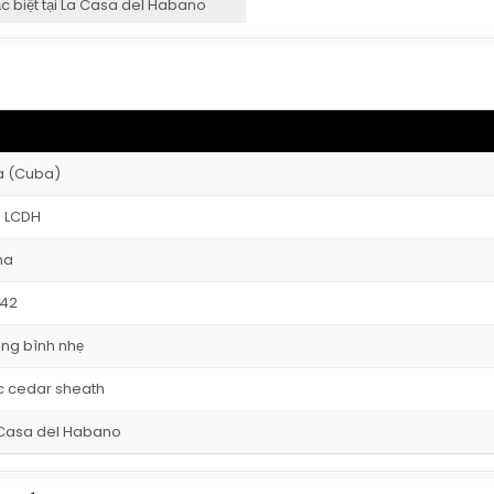
c biệt tại La Casa del Habano
a (Cuba)
e LCDH
na
 42
ung bình nhẹ
ọc cedar sheath
a Casa del Habano