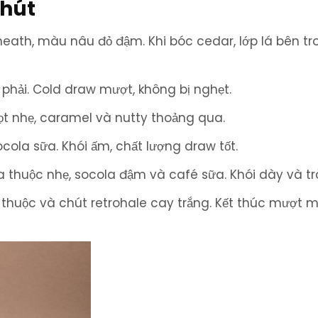
 hút
eath, màu nâu đỏ đậm. Khi bóc cedar, lớp lá bên tr
phải. Cold draw mượt, không bị nghẹt.
ọt nhẹ, caramel và nutty thoảng qua.
ola sữa. Khói ấm, chất lượng draw tốt.
thuộc nhẹ, socola đậm và café sữa. Khói dày và trò
thuộc và chút retrohale cay trắng. Kết thúc mượt m