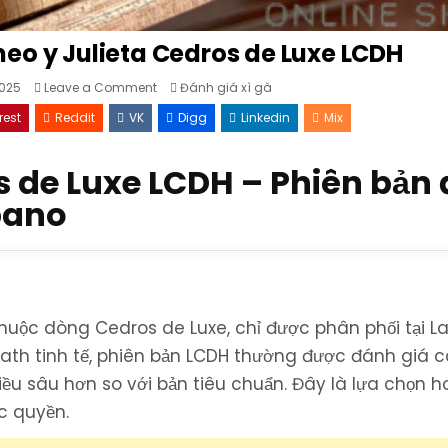
eo y Julieta Cedros de Luxe LCDH
on
Posted
025
Leave a Comment
Đánh giá xì gà
Review
in
xì
rest
Reddit
VK
Digg
Linkedin
Mix
gà
Cuba
Romeo
y
s de Luxe LCDH – Phiên bản 
Julieta
Cedros
de
abano
Luxe
LCDH
thuộc dòng Cedros de Luxe, chỉ được phân phối tại L
ath tinh tế, phiên bản LCDH thường được đánh giá 
ều sâu hơn so với bản tiêu chuẩn. Đây là lựa chọn 
c quyền.