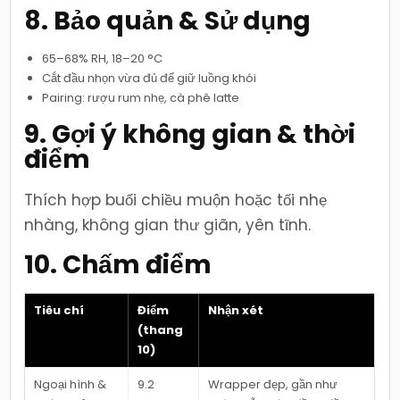
8. Bảo quản & Sử dụng
65–68% RH, 18–20 °C
Cắt đầu nhọn vừa đủ để giữ luồng khói
Pairing: rượu rum nhẹ, cà phê latte
9. Gợi ý không gian & thời
điểm
Thích hợp buổi chiều muộn hoặc tối nhẹ
nhàng, không gian thư giãn, yên tĩnh.
10. Chấm điểm
Tiêu chí
Điểm
Nhận xét
(thang
10)
Ngoại hình &
9.2
Wrapper đẹp, gần như