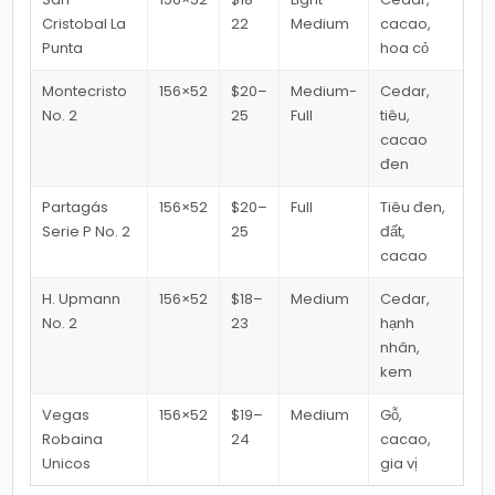
Cristobal La
22
Medium
cacao,
Punta
hoa cỏ
Montecristo
156×52
$20–
Medium-
Cedar,
No. 2
25
Full
tiêu,
cacao
đen
Partagás
156×52
$20–
Full
Tiêu đen,
Serie P No. 2
25
đất,
cacao
H. Upmann
156×52
$18–
Medium
Cedar,
No. 2
23
hạnh
nhân,
kem
Vegas
156×52
$19–
Medium
Gỗ,
Robaina
24
cacao,
Unicos
gia vị