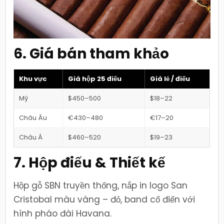
6. Giá bán tham khảo
Khu vực
Giá hộp 25 điếu
Giá lẻ / điếu
Mỹ
$450–500
$18–22
Châu Âu
€430–480
€17–20
Châu Á
$460–520
$19–23
7. Hộp điếu & Thiết kế
Hộp gỗ SBN truyền thống, nắp in logo San
Cristobal màu vàng – đỏ, band cổ điển với
hình pháo đài Havana.