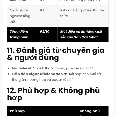
Aftertaste
9.1
Bám lâu, chuyển tầng rõ
Giá trị & trải
9.1
Rất cân bằng, đáng thưởng
nghiệm tổng
thức
thể
Tổng điểm
9.1/10
Một điếu pirámides xuất
trung bình
sắc của San Cristóbal
11. Đánh giá từ chuyên gia
& người dùng
Halfwheel:
“Thanh thoát, mượt, progression tốt.”
Diễn đàn cigar Aficionado VN:
“Rất hợp cho buổi tối
thư giãn, hương hoa và cedar rõ rệt.”
12. Phù hợp & Không phù
hợp
Phù hợp
Không phù