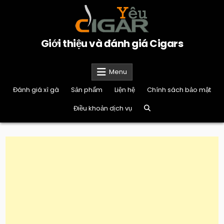
Skip
to
content
Giới thiệu và đánh giá Cigars
Menu
Đánh giá xì gà
Sản phẩm
Liện hệ
Chính sách bảo mật
Điều khoản dịch vụ