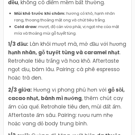
đều
, không có điểm mềm bất thường.
Mùi khô trước khi châm:
hương cỏ khô, hạnh nhân
rang, thoang thoảng mật ong và chút tiêu trắng.
Cold draw:
mượt, độ cản vừa phải, vị ngọt nhẹ của mật
mía và thoảng mùi gỗ tuyết tùng.
1/3 đầu:
Làn khói mượt mà, mở đầu với hương
hạnh nhân, gỗ tuyết tùng và caramel nhạt
.
Retrohale tiêu trắng và hoa khô. Aftertaste
ngọt dịu, bám lâu. Pairing: cà phê espresso
hoặc trà đen.
2/3 giữa:
Hương vị phong phú hơn với
gỗ sồi,
cacao nhạt, bánh mì nướng
, thêm chút cay
ấm của quế. Retrohale tiêu đen, mùi đất ẩm.
Aftertaste ấm sâu. Pairing: rượu rum nhẹ
hoặc vang đỏ body trung bình.