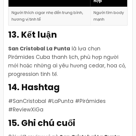
hợp
Người thích cigar nhẹ đến trung bình,
Người tìm body
hương vị tinh tế
mạnh
13. Kết luận
San Cristobal La Punta
là lựa chọn
Pirámides Cuba thanh lịch, phù hợp người
mới hoặc những ai yêu hương cedar, hoa cỏ,
progression tinh tế.
14. Hashtag
#SanCristobal #LaPunta #Pirámides
#ReviewXiGa
15. Ghi chú cuối