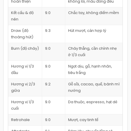
hoàn thiện
không lỗi, màu đồng đều
Kết cấu & độ
9.0
Chắc tay, không điểm mềm
nén
Draw (độ
9.3
Hút mượt, cản hợp lý
thoáng hút)
Burn (độ cháy)
9.0
Cháy thẳng, cần chỉnh nhẹ
ở 1/3 cuối
Hương vị 1/3
9.0
Ngọt dịu, gỗ, hạnh nhân,
đầu
tiêu trắng
Hương vị 2/3
9.2
Gỗ sồi, cacao, quế, bánh mì
giữa
nướng
Hương vị 1/3
9.0
Da thuộc, espresso, hạt dẻ
cuối
Retrohale
9.0
Mượt, cay tinh tế