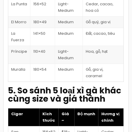
La Punta
156×52
Light-
Cedar, cacao,
Medium
hoa cỏ
El Morro
180×49
Medium
Gỗ quý, gia vị
La
141×50
Medium
Đất, cacao, tiêu
Fuerza
Príncipe
110×40
Light-
Hoa, gỗ, hạt
Medium
Muralla
180×54
Medium
Gỗ, gia vị,
caramel
5. So sánh 5 loại xì gà khác
cùng size và giá thành
Cigar
Kích
Giá
Độ mạnh
Hương vị
thước
~
chính
San
156×52
$18–
Light-
Cedar,