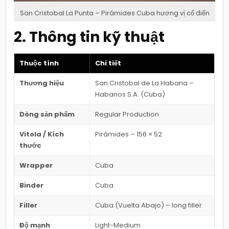
San Cristobal La Punta – Pirámides Cuba hương vị cổ điển
2. Thông tin kỹ thuật
Thuộc tính
Chi tiết
Thương hiệu
San Cristobal de La Habana –
Habanos S.A. (Cuba)
Dòng sản phẩm
Regular Production
Vitola / Kích
Pirámides – 156 × 52
thước
Wrapper
Cuba
Binder
Cuba
Filler
Cuba (Vuelta Abajo) – long filler
Độ mạnh
Light-Medium