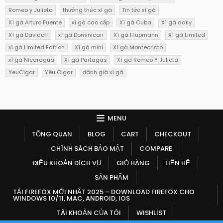
Romeo y Julieta
thưởng thức xì gà
Tin tức xì gà
Xì gà Arturo Fuente
xì gà cao cấp
Xì gà Cuba
Xì gà daily
Xì gà Davidoff
xì gà Dominican
Xì gà H.upmann
Xì gà Limited
xì gà Limited Edition
Xì gà mini
Xì gà Montecristo
xì gà Nicaragua
Xì gà Partagas
Xì gà Romeo Y Julieta
YeuCigar
Yêu Cigar
đánh giá xì gà
MENU
TỔNG QUAN
BLOG
CART
CHECKOUT
CHÍNH SÁCH BẢO MẬT
COMPARE
ĐIỀU KHOẢN DỊCH VỤ
GIỎ HÀNG
LIỆN HỆ
SẢN PHẨM
TẢI FIREFOX MỚI NHẤT 2025 – DOWNLOAD FIREFOX CHO
WINDOWS 10/11, MAC, ANDROID, IOS
TÀI KHOẢN CỦA TÔI
WISHLIST