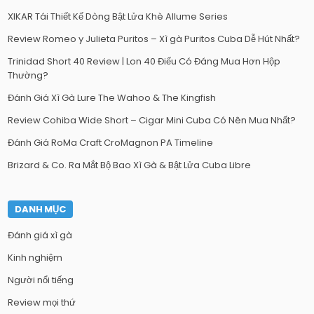
XIKAR Tái Thiết Kế Dòng Bật Lửa Khè Allume Series
Review Romeo y Julieta Puritos – Xì gà Puritos Cuba Dễ Hút Nhất?
Trinidad Short 40 Review | Lon 40 Điếu Có Đáng Mua Hơn Hộp
Thường?
Đánh Giá Xì Gà Lure The Wahoo & The Kingfish
Review Cohiba Wide Short – Cigar Mini Cuba Có Nên Mua Nhất?
Đánh Giá RoMa Craft CroMagnon PA Timeline
Brizard & Co. Ra Mắt Bộ Bao Xì Gà & Bật Lửa Cuba Libre
DANH MỤC
Đánh giá xì gà
Kinh nghiệm
Người nổi tiếng
Review mọi thứ