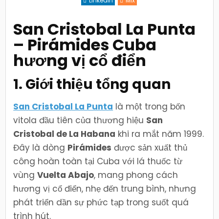
Linkedin
Mix
Pirámides
Cuba
hương
vị
San Cristobal La Punta
cổ
điển
– Pirámides Cuba
hương vị cổ điển
1. Giới thiệu tổng quan
San Cristobal La Punta
là một trong bốn
vitola đầu tiên của thương hiệu
San
Cristobal de La Habana
khi ra mắt năm 1999.
Đây là dòng
Pirámides
được sản xuất thủ
công hoàn toàn tại Cuba với lá thuốc từ
vùng
Vuelta Abajo
, mang phong cách
hương vị cổ điển, nhẹ đến trung bình, nhưng
phát triển dần sự phức tạp trong suốt quá
trình hút.