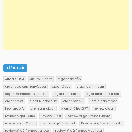
TỪ KHOÁ
Altadis USA
Arturo Fuente
cigar cao cấp
cigar cao cấp non-Cuba
cigar Cuba
cigar Dominican
cigar Dominican Republic
cigar Honduras
cigar limited edition
cigar news
cigar Nicaragua
cigar review
Dominican cigar
Leonardo AI
premium cigar
prompt ChatGPT
review cigar
review cigar Cuba
review xì gà
Review xì gà Arturo Fuente
review xì gà Cuba
review xì gà Davidoff
Review xì gà Montecristo
review xì gà Romeo Julieta
review xì gà Romeo y Julieta