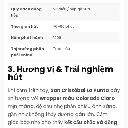
Quy cách đóng
25 điếu / hộp gỗ SBN
hộp
Thời gian hút
70–90 phút
Năm phát hành
1999
Thị trường phân
Toàn cầu
phối chính
3. Hương vị & Trải nghiệm
hút
Khi cầm trên tay,
San Cristóbal La Punta
gây
ấn tượng với
wrapper màu Colorado Claro
mịn màng, độ dầu nhẹ phản chiếu ánh sáng,
gần như không thấy đường gân lớn. Cảm
giác bóp nhẹ cho thấy
kết cấu chắc và đồng