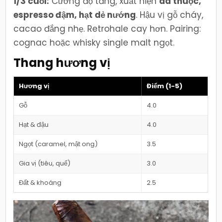
1/3 cuối:
Cường độ tăng, xuất hiện
da thuộc,
espresso đậm, hạt dẻ nướng
. Hậu vị gỗ cháy,
cacao đắng nhẹ. Retrohale cay hơn. Pairing:
cognac hoặc whisky single malt ngọt.
Thang hương vị
Hương vị
Điểm (1-5)
Gỗ
4.0
Hạt & đậu
4.0
Ngọt (caramel, mật ong)
3.5
Gia vị (tiêu, quế)
3.0
Đất & khoáng
2.5