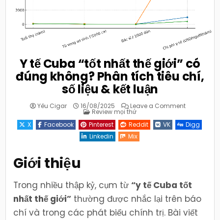
Y tế Cuba “tốt nhất thế giới” có
đúng không? Phân tích tiêu chí,
số liệu & kết luận
on
Yêu Cigar
16/08/2025
Leave a Comment
Posted
Y
Review mọi thứ
in
tế
Cuba
X
Facebook
Pinterest
Reddit
VK
Digg
“tốt
nhất
Linkedin
Mix
thế
giới”
có
Giới thiệu
đúng
không?
Phân
tích
tiêu
Trong nhiều thập kỷ, cụm từ
“y tế Cuba tốt
chí,
số
nhất thế giới”
thường được nhắc lại trên báo
liệu
&
chí và trong các phát biểu chính trị. Bài viết
kết
luận