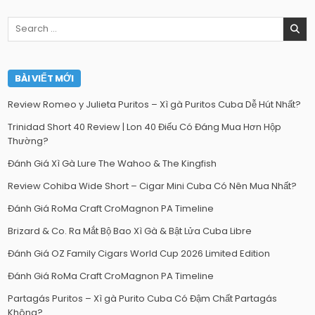
Search
for:
BÀI VIẾT MỚI
Review Romeo y Julieta Puritos – Xì gà Puritos Cuba Dễ Hút Nhất?
Trinidad Short 40 Review | Lon 40 Điếu Có Đáng Mua Hơn Hộp
Thường?
Đánh Giá Xì Gà Lure The Wahoo & The Kingfish
Review Cohiba Wide Short – Cigar Mini Cuba Có Nên Mua Nhất?
Đánh Giá RoMa Craft CroMagnon PA Timeline
Brizard & Co. Ra Mắt Bộ Bao Xì Gà & Bật Lửa Cuba Libre
Đánh Giá OZ Family Cigars World Cup 2026 Limited Edition
Đánh Giá RoMa Craft CroMagnon PA Timeline
Partagás Puritos – Xì gà Purito Cuba Có Đậm Chất Partagás
Không?