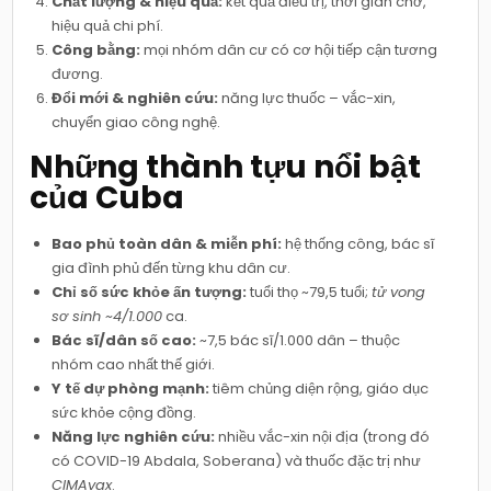
Chất lượng & hiệu quả:
kết quả điều trị, thời gian chờ,
hiệu quả chi phí.
Công bằng:
mọi nhóm dân cư có cơ hội tiếp cận tương
đương.
Đổi mới & nghiên cứu:
năng lực thuốc – vắc-xin,
chuyển giao công nghệ.
Những thành tựu nổi bật
của Cuba
Bao phủ toàn dân & miễn phí:
hệ thống công, bác sĩ
gia đình phủ đến từng khu dân cư.
Chỉ số sức khỏe ấn tượng:
tuổi thọ ~79,5 tuổi;
tử vong
sơ sinh ~4/1.000
ca.
Bác sĩ/dân số cao:
~7,5 bác sĩ/1.000 dân – thuộc
nhóm cao nhất thế giới.
Y tế dự phòng mạnh:
tiêm chủng diện rộng, giáo dục
sức khỏe cộng đồng.
Năng lực nghiên cứu:
nhiều vắc-xin nội địa (trong đó
có COVID-19 Abdala, Soberana) và thuốc đặc trị như
CIMAvax
.