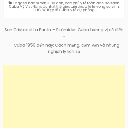
Tagged
bác sĩ trên 1000 dân
,
bao phủ y tế toàn dân
,
so sánh
Cuba Mỹ Việt Nam
,
tốt nhất thế giới
,
tuổi thọ
,
tỷ lệ tử vong sơ sinh
,
UHC
,
WHO
,
y tế Cuba
,
y tế dự phòng
Điều
San Cristobal La Punta – Pirámides Cuba hương vị cổ điển
hướng
→
bài
← Cuba 1959 đến nay: Cách mạng, cấm vận và những
viết
nghịch lý lịch sử