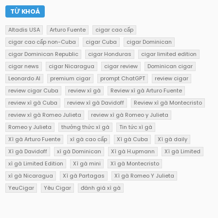
TỪ KHOÁ
Altadis USA
Arturo Fuente
cigar cao cấp
cigar cao cấp non-Cuba
cigar Cuba
cigar Dominican
cigar Dominican Republic
cigar Honduras
cigar limited edition
cigar news
cigar Nicaragua
cigar review
Dominican cigar
Leonardo AI
premium cigar
prompt ChatGPT
review cigar
review cigar Cuba
review xì gà
Review xì gà Arturo Fuente
review xì gà Cuba
review xì gà Davidoff
Review xì gà Montecristo
review xì gà Romeo Julieta
review xì gà Romeo y Julieta
Romeo y Julieta
thưởng thức xì gà
Tin tức xì gà
Xì gà Arturo Fuente
xì gà cao cấp
Xì gà Cuba
Xì gà daily
Xì gà Davidoff
xì gà Dominican
Xì gà H.upmann
Xì gà Limited
xì gà Limited Edition
Xì gà mini
Xì gà Montecristo
xì gà Nicaragua
Xì gà Partagas
Xì gà Romeo Y Julieta
YeuCigar
Yêu Cigar
đánh giá xì gà