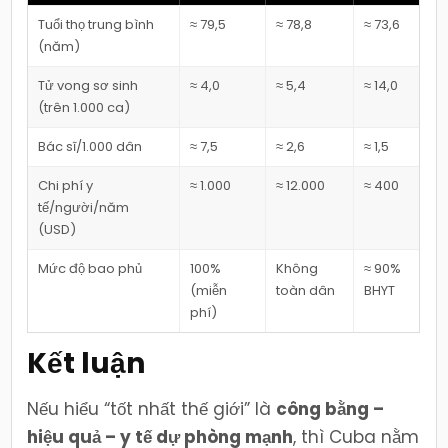
Tuổi thọ trung bình
≈ 79,5
≈ 78,8
≈ 73,6
(năm)
Tử vong sơ sinh
≈ 4,0
≈ 5,4
≈ 14,0
(trên 1.000 ca)
Bác sĩ/1.000 dân
≈ 7,5
≈ 2,6
≈ 1,5
Chi phí y
≈ 1.000
≈ 12.000
≈ 400
tế/người/năm
(USD)
Mức độ bao phủ
100%
Không
≈ 90%
(miễn
toàn dân
BHYT
phí)
Kết luận
Nếu hiểu “tốt nhất thế giới” là
công bằng –
hiệu quả – y tế dự phòng mạnh
, thì Cuba nằm