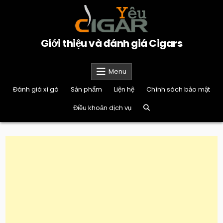
Skip
to
content
Giới thiệu và đánh giá Cigars
Menu
Đánh giá xì gà
Sản phẩm
Liện hệ
Chính sách bảo mật
Điều khoản dịch vụ