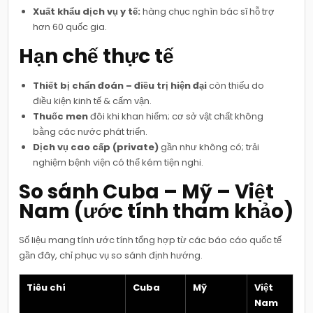
Xuất khẩu dịch vụ y tế:
hàng chục nghìn bác sĩ hỗ trợ
hơn 60 quốc gia.
Hạn chế thực tế
Thiết bị chẩn đoán – điều trị hiện đại
còn thiếu do
điều kiện kinh tế & cấm vận.
Thuốc men
đôi khi khan hiếm; cơ sở vật chất không
bằng các nước phát triển.
Dịch vụ cao cấp (private)
gần như không có; trải
nghiệm bệnh viện có thể kém tiện nghi.
So sánh Cuba – Mỹ – Việt
Nam (ước tính tham khảo)
Số liệu mang tính ước tính tổng hợp từ các báo cáo quốc tế
gần đây, chỉ phục vụ so sánh định hướng.
Tiêu chí
Cuba
Mỹ
Việt
Nam