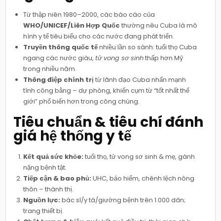
Từ thập niên 1980–2000, các báo cáo của
WHO/UNICEF/Liên Hợp Quốc
thường nêu Cuba là mô
hình y tế tiêu biểu cho các nước đang phát triển.
Truyền thông quốc tế
nhiều lần so sánh: tuổi thọ Cuba
ngang các nước giàu,
tử vong sơ sinh
thấp hơn Mỹ
trong nhiều năm.
Thông điệp chính trị
từ lãnh đạo Cuba nhấn mạnh
tính công bằng – dự phòng, khiến cụm từ “tốt nhất thế
giới” phổ biến hơn trong công chúng.
Tiêu chuẩn & tiêu chí đánh
giá hệ thống y tế
Kết quả sức khỏe:
tuổi thọ, tử vong sơ sinh & mẹ, gánh
nặng bệnh tật.
Tiếp cận & bao phủ:
UHC, bảo hiểm, chênh lệch nông
thôn – thành thị.
Nguồn lực:
bác sĩ/y tá/giường bệnh trên 1.000 dân;
trang thiết bị.