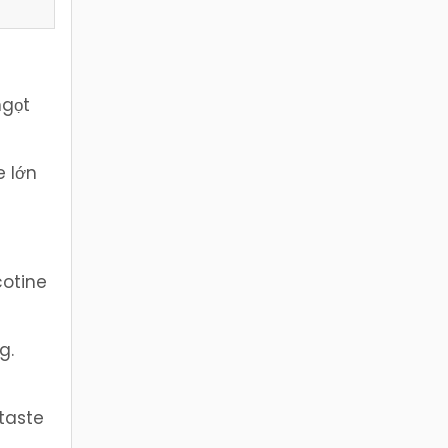
ngọt
e lớn
cotine
g.
taste