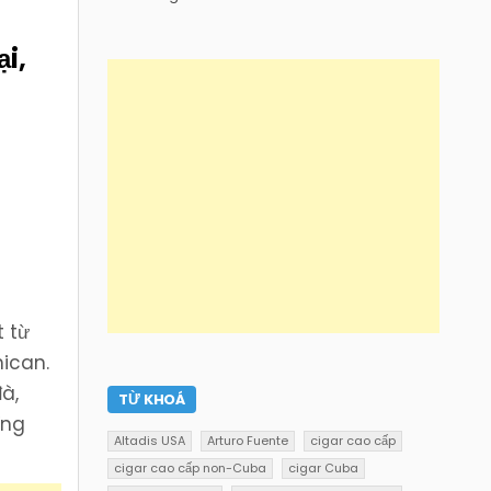
i,
t từ
nican.
à,
TỪ KHOÁ
ống
Altadis USA
Arturo Fuente
cigar cao cấp
cigar cao cấp non-Cuba
cigar Cuba