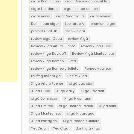
cigar Dominican
cigar Dominican Republic
cigar Honduras
cigar limited edition
cigar news
cigar Nicaragua
cigar review
Dominican cigar
Leonardo AI
premium cigar
prompt ChatGPT
review cigar
review cigar Cuba
review xì gà
Review xì gà Arturo Fuente
review xì gà Cuba
review xì gà Davidoff
Review xì gà Montecristo
review xì gà Romeo Julieta
review xì gà Romeo y Julieta
Romeo y Julieta
thưởng thức xì gà
Tin tức xì gà
Xì gà Arturo Fuente
xì gà cao cấp
Xì gà Cuba
Xì gà daily
Xì gà Davidoff
xì gà Dominican
Xì gà H.upmann
Xì gà Limited
xì gà Limited Edition
Xì gà mini
Xì gà Montecristo
xì gà Nicaragua
Xì gà Partagas
Xì gà Romeo Y Julieta
YeuCigar
Yêu Cigar
đánh giá xì gà