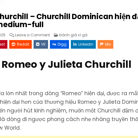
urchill – Churchill Dominican hiện đạ
edium-full
on
Posted
025
Leave a Comment
Đánh giá xì gà
Romeo
in
by
est
Reddit
VK
Digg
Linkedin
Mix
Romeo
y
Julieta
Churchill
Romeo y Julieta Churchill
–
Churchill
Dominican
hiện
đại,
medium-
full
ola lớn nhất trong dòng “Romeo” hiện đại, được ra mắ
hiện đại hơn của thương hiệu Romeo y Julieta Domi
ến người hút kinh nghiệm, muốn một Churchill đậm đ
ây là dòng đi ngược phong cách nhẹ nhàng truyền th
w World.