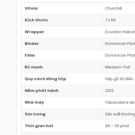
Vitola
Churchill
Kích thước
7 x 56
Wrapper
Ecuador Haba
Binder
Dominican Pilo
Filler
Dominican Pilo
Độ mạnh
Medium–Full
Quy cách đóng hộp
Hộp gỗ 20 điếu
Năm phát hành
2012
Nhà máy
Tabacalera de
Sản lượng
Sản xuất thườn
Thời gian hút
90 – 110 phút