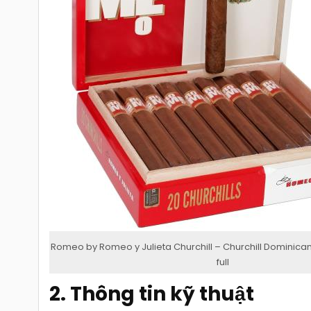
Romeo by Romeo y Julieta Churchill – Churchill Dominica
full
2. Thông tin kỹ thuật