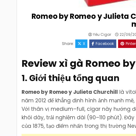
Romeo by Romeo y Julieta Ch
m
Yêu Cigar
22/09/2
Share:
X
Facebook
Pinter
Review xì gà Romeo by 
1. Giới thiệu tổng quan
Romeo by Romeo y Julieta Churchill
là vit
năm 2012 để khẳng định hình ảnh mạnh mẽ, 
Với thân vị medium–full, cigar này hướng đ
khói dày, trải nghiệm dài (90–110 phút). Đ
của 1875, tạo điểm nhấn trong thị trường Ne