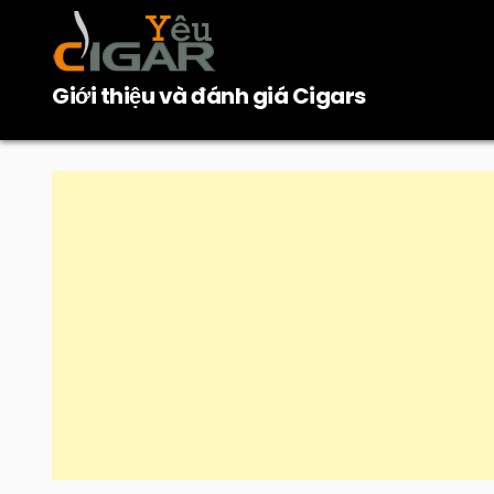
Skip
to
content
Giới thiệu và đánh giá Cigars