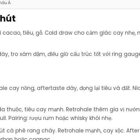
hâu Á
 hút
acao, tiêu, gỗ. Cold draw cho cảm giác cay nhẹ, 
y, tro xám đậm, điếu giữ cấu trúc tốt với ring gaug
ale cay nồng, aftertaste dày, đọng lại tiêu và đất. Ni
da thuộc, tiêu cay mạnh. Retrohale thêm gia vị nướn
ll. Pairing: rượu rum hoặc whisky khói nhẹ.
út cà phê rang cháy. Retrohale mạnh, cay xộc. After
bourbon hoặc cognac.