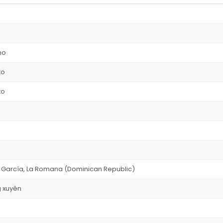
no
to
to
 García, La Romana (Dominican Republic)
g xuyên