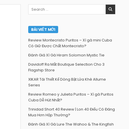
Search
for:
BÀI VIẾT MỚI
Review Montecristo Puritos – Xì gà mini Cuba
Có Giữ Được Chất Montecristo?
Đánh Giá Xì Gà Hiram Solomon Mystic Tie
Davidoff Ra Mắt Boutique Selection Cho 3
Flagship Store
XIKAR Tái Thiết Kế Dòng Bật Lửa Khè Allume
Series
Review Romeo y Julieta Puritos – Xì gà Puritos
Cuba Dễ Hút Nhất?
Trinidad Short 40 Review | Lon 40 Điếu Có Đáng
Mua Hơn Hộp Thường?
Đánh Giá Xì Gà Lure The Wahoo & The Kingfish