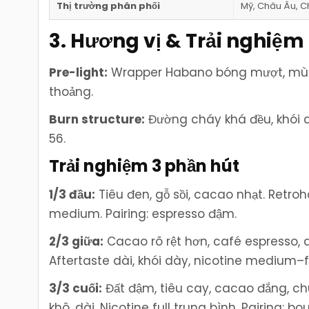
Thị trường phân phối
Mỹ, Châu Âu, C
3. Hương vị & Trải nghiệm
Pre-light:
Wrapper Habano bóng mượt, mùi c
thoảng.
Burn structure:
Đường cháy khá đều, khói dà
56.
Trải nghiệm 3 phần hút
1/3 đầu:
Tiêu đen, gỗ sồi, cacao nhạt. Retroh
medium. Pairing: espresso đậm.
2/3 giữa:
Cacao rõ rệt hơn, café espresso, 
Aftertaste dài, khói dày, nicotine medium–fu
3/3 cuối:
Đất đậm, tiêu cay, cacao đắng, ch
khô, dài. Nicotine full trung bình. Pairing: 