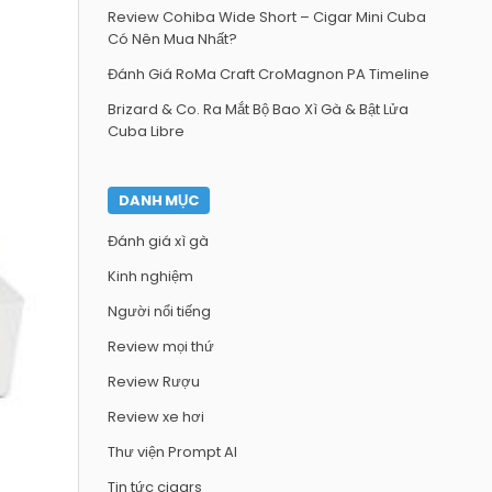
Review Cohiba Wide Short – Cigar Mini Cuba
Có Nên Mua Nhất?
Đánh Giá RoMa Craft CroMagnon PA Timeline
Brizard & Co. Ra Mắt Bộ Bao Xì Gà & Bật Lửa
Cuba Libre
DANH MỤC
Đánh giá xì gà
Kinh nghiệm
Người nổi tiếng
Review mọi thứ
Review Rượu
Review xe hơi
Thư viện Prompt AI
Tin tức cigars