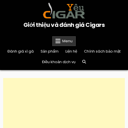
Skip
to
content
Giới thiệu và đánh giá Cigars
Menu
Đánh giá xì gà
Sản phẩm
Liện hệ
Chính sách bảo mật
Điều khoản dịch vụ