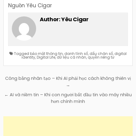
Nguồn Yêu Cigar
Author:
Yêu Cigar
Tagged
bảo mật thông tin
,
danh tính số
,
dấu chân số
,
digital
identity
,
Digital Life
,
dữ liệu cá nhân
,
quyền riêng tư
Điều
Công bằng nhân tạo – Khi AI phải học cách không thiên vị
hướng
→
bài
← AI và niềm tin – Khi con người bắt đầu tin vào máy nhiều
viết
hơn chính mình