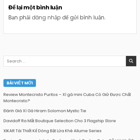
Để lại một bình luận
Bạn phải
đăng nhập
để gửi bình luận.
Search
for:
BÀI VIẾT MỚI
Review Montecristo Puritos – Xì gà mini Cuba Có Giữ Được Chất
Montecristo?
Đánh Giá Xì Gà Hiram Solomon Mystic Tie
Davidoff Ra Mắt Boutique Selection Cho 3 Flagship Store
XIKAR Tái Thiết Kế Dòng Bật Lửa Khè Allume Series