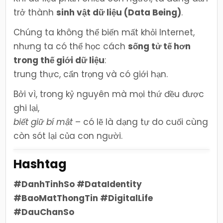
trở thành
sinh vật dữ liệu (Data Being)
.
Chúng ta không thể biến mất khỏi Internet,
nhưng ta có thể học cách
sống tử tế hơn
trong thế giới dữ liệu
:
trung thực, cẩn trọng và có giới hạn.
Bởi vì, trong kỷ nguyên mà mọi thứ đều được
ghi lại,
biết giữ bí mật
– có lẽ là dạng tự do cuối cùng
còn sót lại của con người.
Hashtag
#DanhTinhSo #DataIdentity
#BaoMatThongTin #DigitalLife
#DauChanSo