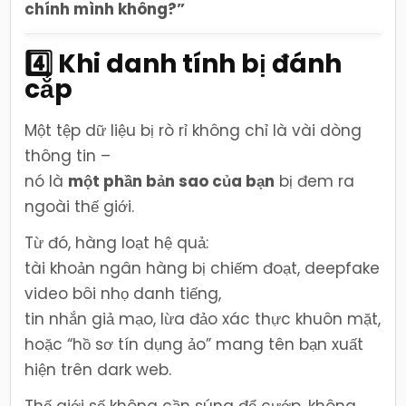
chính mình không?”
4️⃣ Khi danh tính bị đánh
cắp
Một tệp dữ liệu bị rò rỉ không chỉ là vài dòng
thông tin –
nó là
một phần bản sao của bạn
bị đem ra
ngoài thế giới.
Từ đó, hàng loạt hệ quả:
tài khoản ngân hàng bị chiếm đoạt, deepfake
video bôi nhọ danh tiếng,
tin nhắn giả mạo, lừa đảo xác thực khuôn mặt,
hoặc “hồ sơ tín dụng ảo” mang tên bạn xuất
hiện trên dark web.
Thế giới số không cần súng để cướp, không