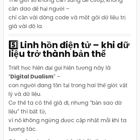
cần dao để hại người –
chỉ cần vài dòng code và một gói dữ liệu trị
giá vài đô la.
5️⃣ Linh hồn điện tử – khi dữ
liệu trở thành bản thể
Triết học hiện đại gọi hiện tượng này là
“
Digital Dualism
” –
con người đang tồn tại trong hai thế giới: vật
lý và dữ liệu.
Cơ thể ta có thể già đi, nhưng “bản sao dữ
liệu” thì bất tử,
vì nó không ngừng được cập nhật mỗi khi ta
tương tác.