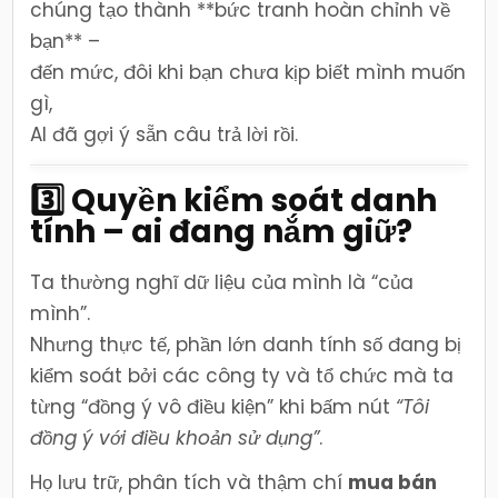
chúng tạo thành **bức tranh hoàn chỉnh về
bạn** –
đến mức, đôi khi bạn chưa kịp biết mình muốn
gì,
AI đã gợi ý sẵn câu trả lời rồi.
3️⃣ Quyền kiểm soát danh
tính – ai đang nắm giữ?
Ta thường nghĩ dữ liệu của mình là “của
mình”.
Nhưng thực tế, phần lớn danh tính số đang bị
kiểm soát bởi các công ty và tổ chức mà ta
từng “đồng ý vô điều kiện” khi bấm nút
“Tôi
đồng ý với điều khoản sử dụng”
.
Họ lưu trữ, phân tích và thậm chí
mua bán