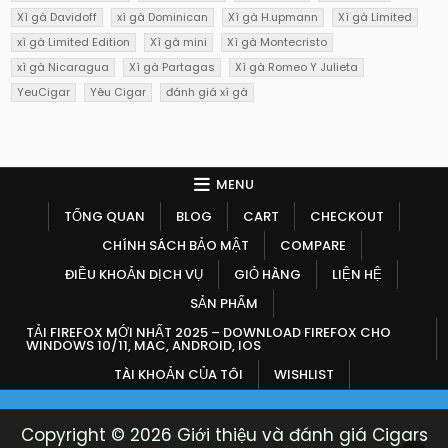
Xì gà Davidoff
xì gà Dominican
Xì gà H.upmann
Xì gà Limited
xì gà Limited Edition
Xì gà mini
Xì gà Montecristo
xì gà Nicaragua
Xì gà Partagas
Xì gà Romeo Y Julieta
YeuCigar
Yêu Cigar
đánh giá xì gà
MENU
TỔNG QUAN
BLOG
CART
CHECKOUT
CHÍNH SÁCH BẢO MẬT
COMPARE
ĐIỀU KHOẢN DỊCH VỤ
GIỎ HÀNG
LIỆN HỆ
SẢN PHẨM
TẢI FIREFOX MỚI NHẤT 2025 – DOWNLOAD FIREFOX CHO
WINDOWS 10/11, MAC, ANDROID, IOS
TÀI KHOẢN CỦA TÔI
WISHLIST
Copyright © 2026 Giới thiệu và đánh giá Cigars