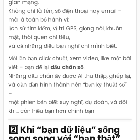
gian mạng.
Không chỉ là tên, số điện thoại hay email –
mà là toàn bộ hành vi:
lịch sử tìm kiếm, vị trí GPS, giọng nói, khuôn
mặt, thói quen chi tiêu,
và cả những điều bạn nghĩ chỉ mình biết.
Mỗi lần bạn click chuột, xem video, like một bài
viết – bạn để lại
dấu chân số
.
Những dấu chân ấy được AI thu thập, ghép lại,
và dần dần hình thành nên “bạn kỹ thuật số”
–
một phiên bản biết suy nghĩ, dự đoán, và đôi
khi… còn hiểu bạn hơn chính bạn.
2️⃣ Khi “bạn dữ liệu” sống
song song với “bạn thật”