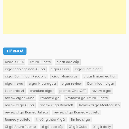
TỪ KHOÁ
Altadis USA
Arturo Fuente
cigar cao cấp
cigar cao cấp non-Cuba
cigar Cuba
cigar Dominican
cigar Dominican Republic
cigar Honduras
cigar limited edition
cigar news
cigar Nicaragua
cigar review
Dominican cigar
Leonardo AI
premium cigar
prompt ChatGPT
review cigar
review cigar Cuba
review xì gà
Review xì gà Arturo Fuente
review xì gà Cuba
review xì gà Davidoff
Review xì gà Montecristo
review xì gà Romeo Julieta
review xì gà Romeo y Julieta
Romeo y Julieta
thưởng thức xì gà
Tin tức xì gà
Xì gà Arturo Fuente
xì gà cao cấp
Xì gà Cuba
Xì gà daily