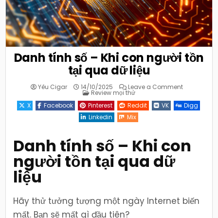
Danh tính số – Khi con người tồn
tại qua dữ liệu
on
Yêu Cigar
14/10/2025
Leave a Comment
Posted
Danh
Review mọi thứ
in
tính
số
X
Facebook
Pinterest
Reddit
VK
Digg
–
Khi
Linkedin
Mix
con
người
tồn
tại
Danh tính số – Khi con
qua
dữ
người tồn tại qua dữ
liệu
liệu
Hãy thử tưởng tượng một ngày Internet biến
mất. Bạn sẽ mất gì đầu tiên?