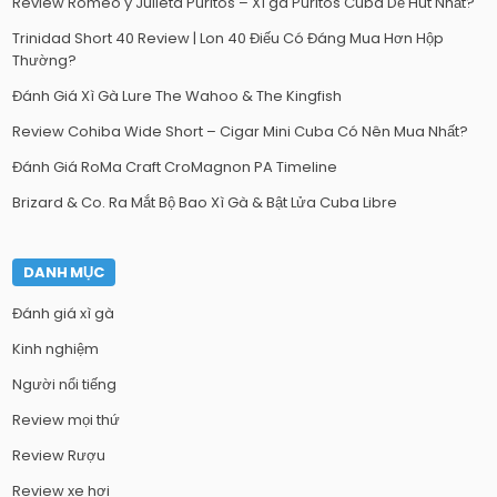
Review Romeo y Julieta Puritos – Xì gà Puritos Cuba Dễ Hút Nhất?
Trinidad Short 40 Review | Lon 40 Điếu Có Đáng Mua Hơn Hộp
Thường?
Đánh Giá Xì Gà Lure The Wahoo & The Kingfish
Review Cohiba Wide Short – Cigar Mini Cuba Có Nên Mua Nhất?
Đánh Giá RoMa Craft CroMagnon PA Timeline
Brizard & Co. Ra Mắt Bộ Bao Xì Gà & Bật Lửa Cuba Libre
DANH MỤC
Đánh giá xì gà
Kinh nghiệm
Người nổi tiếng
Review mọi thứ
Review Rượu
Review xe hơi