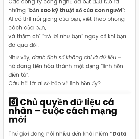
Các công ty công nghệ đã bắt đầu tạo ra
những “
bản sao kỹ thuật số của con người
”:
AI có thể nói giọng của bạn, viết theo phong
cách của bạn,
và thậm chí “trả lời như bạn” ngay cả khi bạn
đã qua đời.
Như vậy,
danh tính số không chỉ là dữ liệu
–
nó đang tiến hóa thành một dạng “linh hồn
điện tử”.
Câu hỏi là: ai sẽ bảo vệ linh hồn ấy?
6️⃣ Chủ quyền dữ liệu cá
nhân – cuộc cách mạng
mới
Thế giới đang nói nhiều đến khái niệm
“Data