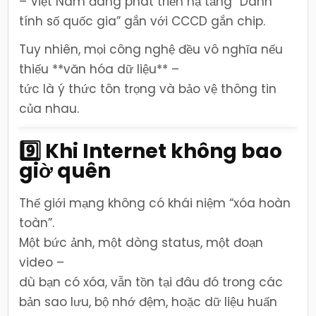
– Việt Nam đang phát triển hạ tầng “Danh
tính số quốc gia” gắn với CCCD gắn chip.
Tuy nhiên, mọi công nghệ đều vô nghĩa nếu
thiếu **văn hóa dữ liệu** –
tức là ý thức tôn trọng và bảo vệ thông tin
của nhau.
9️⃣ Khi Internet không bao
giờ quên
Thế giới mạng không có khái niệm “xóa hoàn
toàn”.
Một bức ảnh, một dòng status, một đoạn
video –
dù bạn có xóa, vẫn tồn tại đâu đó trong các
bản sao lưu, bộ nhớ đệm, hoặc dữ liệu huấn