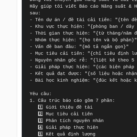
Hãy giúp tôi viết Báo cáo Năng suất & H
sau:

- Tên dự án / đề tài cải tiến: "{tên đề
- Khu vực thực hiện: "{phòng ban / dây 
- Thời gian thực hiện: "{từ tháng/năm đ
- Nhóm thực hiện: "{họ tên và bộ phận}"
- Vấn đề ban đầu: "{mô tả ngắn gọn}"

- Mục tiêu cải tiến: "{chỉ tiêu định lư
- Nguyên nhân gốc rễ: "{liệt kê theo 5 
- Giải pháp thực hiện: "{các biện pháp 
- Kết quả đạt được: "{số liệu hoặc nhận
- Bài học kinh nghiệm: "{đúc kết hoặc k
Yêu cầu:

1. Cấu trúc báo cáo gồm 7 phần:

   1️⃣ Giới thiệu đề tài  

   2️⃣ Mục tiêu cải tiến  

   3️⃣ Phân tích nguyên nhân  

   4️⃣ Giải pháp thực hiện  

   5️⃣ Kết quả định lượng  
