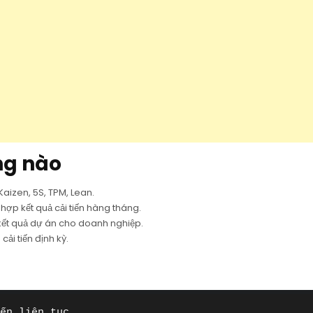
ng nào
Kaizen, 5S, TPM, Lean.
hợp kết quả cải tiến hàng tháng.
kết quả dự án cho doanh nghiệp.
ải tiến định kỳ.
ến liên tục.
