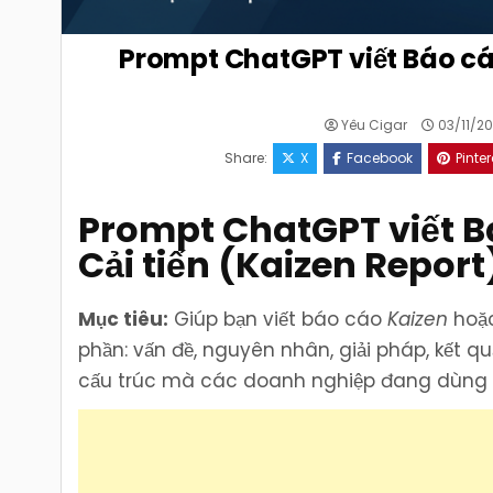
Prompt ChatGPT viết Báo cáo
Yêu Cigar
03/11/2
Share:
X
Facebook
Pinter
Prompt ChatGPT viết B
Cải tiến (Kaizen Report
Mục tiêu:
Giúp bạn viết báo cáo
Kaizen
hoặ
phần: vấn đề, nguyên nhân, giải pháp, kết
cấu trúc mà các doanh nghiệp đang dùng tr