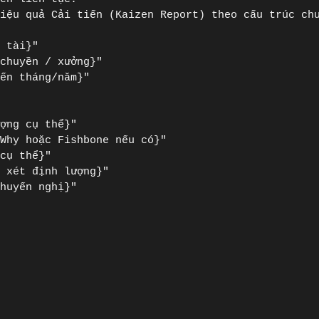
iệu quả Cải tiến (Kaizen Report) theo cấu trúc chu
 tài}"

chuyền / xưởng}"

ến tháng/năm}"



ợng cụ thể}"

Why hoặc Fishbone nếu có}"

cụ thể}"

 xét định lượng}"

huyến nghị}"
