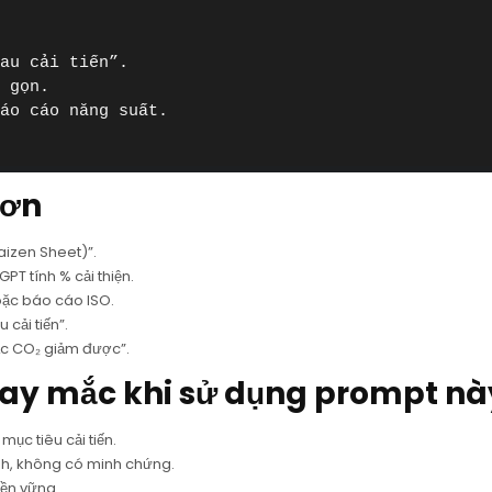
au cải tiến”.

 gọn.

áo cáo năng suất.

hơn
aizen Sheet)”.
GPT tính % cải thiện.
oặc báo cáo ISO.
cải tiến”.
ặc CO₂ giảm được”.
hay mắc khi sử dụng prompt nà
ục tiêu cải tiến.
ính, không có minh chứng.
bền vững.