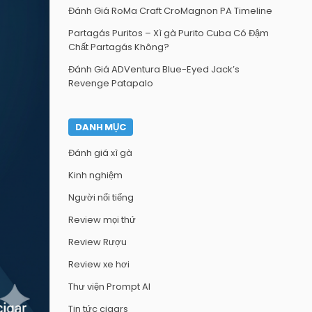
Đánh Giá RoMa Craft CroMagnon PA Timeline
Partagás Puritos – Xì gà Purito Cuba Có Đậm
Chất Partagás Không?
Đánh Giá ADVentura Blue-Eyed Jack’s
Revenge Patapalo
DANH MỤC
Đánh giá xì gà
Kinh nghiệm
Người nổi tiếng
Review mọi thứ
Review Rượu
Review xe hơi
Thư viện Prompt AI
Tin tức cigars