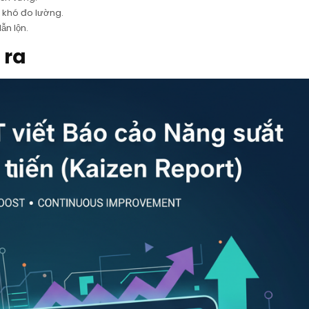
 khó đo lường.
ẫn lộn.
 ra