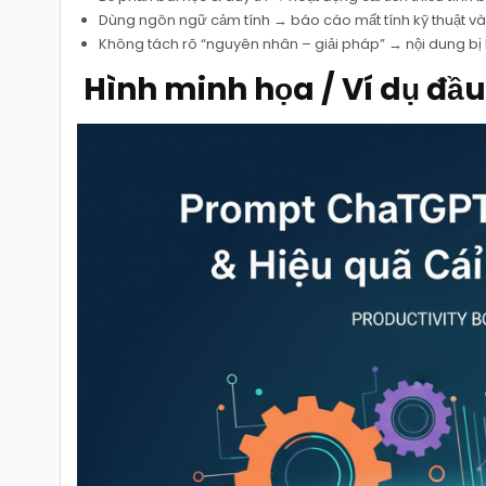
Dùng ngôn ngữ cảm tính → báo cáo mất tính kỹ thuật và
Không tách rõ “nguyên nhân – giải pháp” → nội dung bị l
️ Hình minh họa / Ví dụ đầu