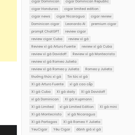
cigar Dominican
cigar Dominican Republic
cigar Honduras
cigar limited edition
cigar news
cigar Nicaragua
cigar review
Dominican cigar
Leonardo AI
premium cigar
prompt ChatGPT
review cigar
review cigar Cuba
review xì gà
Review xì gà Arturo Fuente
review xì gà Cuba
review xì gà Davidoff
Review xì gà Montecristo
review xì gà Romeo Julieta
review xì gà Romeo y Julieta
Romeo y Julieta
thưởng thức xì gà
Tin tức xì gà
Xì gà Arturo Fuente
xì gà cao cấp
Xì gà Cuba
Xì gà daily
Xì gà Davidoff
xì gà Dominican
Xì gà H.upmann
Xì gà Limited
xì gà Limited Edition
Xì gà mini
Xì gà Montecristo
xì gà Nicaragua
Xì gà Partagas
Xì gà Romeo Y Julieta
YeuCigar
Yêu Cigar
đánh giá xì gà