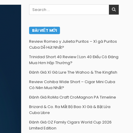
Search
for:
BÀI VIẾT MỚI
Review Romeo y Julieta Puritos – Xì gà Puritos
Cuba Dễ Hút Nhất?
Trinidad Short 40 Review | Lon 40 Điếu Có Đáng
Mua Hơn Hộp Thường?
Đánh Giá Xì Gà Lure The Wahoo & The Kingfish
Review Cohiba Wide Short – Cigar Mini Cuba
Có Nên Mua Nhất?
Đánh Giá RoMa Craft CroMagnon PA Timeline
Brizard & Co. Ra Mắt Bộ Bao Xì Gà & Bật Lửa
Cuba Libre
Đánh Giá OZ Family Cigars World Cup 2026
Limited Edition