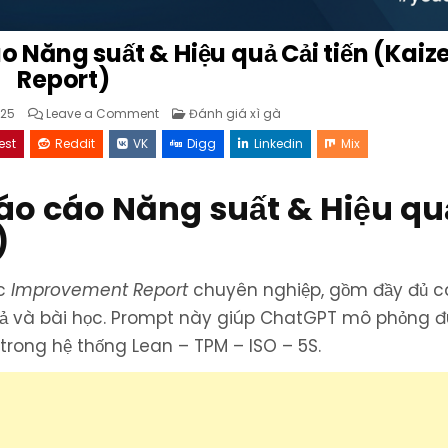
 Năng suất & Hiệu quả Cải tiến (Kaiz
Report)
on
Posted
025
Leave a Comment
Đánh giá xì gà
Prompt
in
ChatGPT
est
Reddit
VK
Digg
Linkedin
Mix
viết
Báo
cáo
Năng
áo cáo Năng suất & Hiệu qu
suất
&
Hiệu
)
quả
Cải
tiến
(Kaizen
Report)
c
Improvement Report
chuyên nghiệp, gồm đầy đủ 
 quả và bài học. Prompt này giúp ChatGPT mô phỏng 
ong hệ thống Lean – TPM – ISO – 5S.