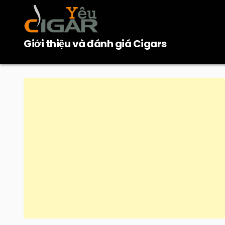
Skip
to
content
Giới thiệu và đánh giá Cigars