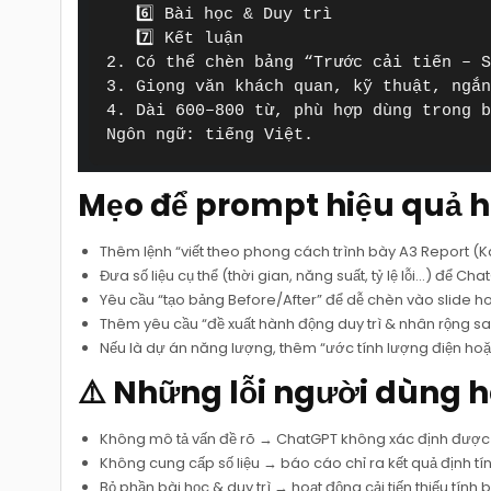
   6️⃣ Bài học & Duy trì  

   7️⃣ Kết luận

2. Có thể chèn bảng “Trước cải tiến – S
3. Giọng văn khách quan, kỹ thuật, ngắn
4. Dài 600–800 từ, phù hợp dùng trong b
Ngôn ngữ: tiếng Việt.
Mẹo để prompt hiệu quả 
Thêm lệnh “viết theo phong cách trình bày A3 Report (K
Đưa số liệu cụ thể (thời gian, năng suất, tỷ lệ lỗi…) để Chat
Yêu cầu “tạo bảng Before/After” để dễ chèn vào slide h
Thêm yêu cầu “đề xuất hành động duy trì & nhân rộng sau 
Nếu là dự án năng lượng, thêm “ước tính lượng điện ho
⚠️ Những lỗi người dùng 
Không mô tả vấn đề rõ → ChatGPT không xác định được m
Không cung cấp số liệu → báo cáo chỉ ra kết quả định t
Bỏ phần bài học & duy trì → hoạt động cải tiến thiếu tính 