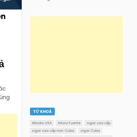
en
ả
các
đúng
TỪ KHOÁ
Altadis USA
Arturo Fuente
cigar cao cấp
cigar cao cấp non-Cuba
cigar Cuba