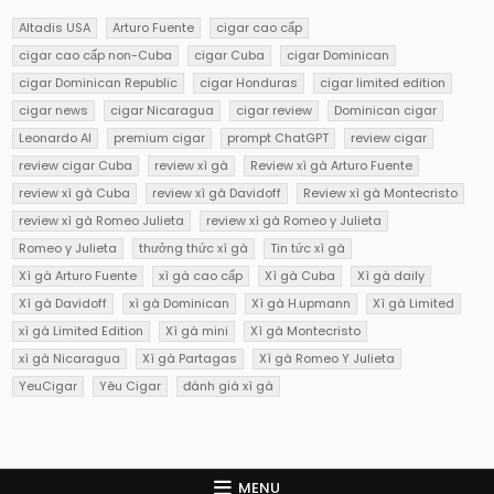
Altadis USA
Arturo Fuente
cigar cao cấp
cigar cao cấp non-Cuba
cigar Cuba
cigar Dominican
cigar Dominican Republic
cigar Honduras
cigar limited edition
cigar news
cigar Nicaragua
cigar review
Dominican cigar
Leonardo AI
premium cigar
prompt ChatGPT
review cigar
review cigar Cuba
review xì gà
Review xì gà Arturo Fuente
review xì gà Cuba
review xì gà Davidoff
Review xì gà Montecristo
review xì gà Romeo Julieta
review xì gà Romeo y Julieta
Romeo y Julieta
thưởng thức xì gà
Tin tức xì gà
Xì gà Arturo Fuente
xì gà cao cấp
Xì gà Cuba
Xì gà daily
Xì gà Davidoff
xì gà Dominican
Xì gà H.upmann
Xì gà Limited
xì gà Limited Edition
Xì gà mini
Xì gà Montecristo
xì gà Nicaragua
Xì gà Partagas
Xì gà Romeo Y Julieta
YeuCigar
Yêu Cigar
đánh giá xì gà
MENU