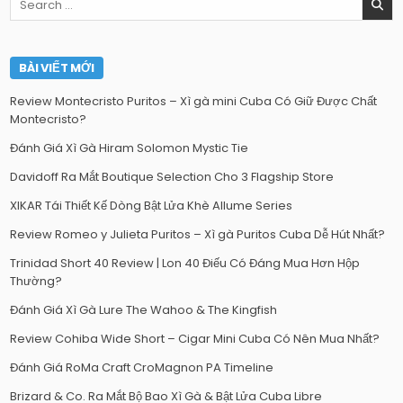
for:
BÀI VIẾT MỚI
Review Montecristo Puritos – Xì gà mini Cuba Có Giữ Được Chất
Montecristo?
Đánh Giá Xì Gà Hiram Solomon Mystic Tie
Davidoff Ra Mắt Boutique Selection Cho 3 Flagship Store
XIKAR Tái Thiết Kế Dòng Bật Lửa Khè Allume Series
Review Romeo y Julieta Puritos – Xì gà Puritos Cuba Dễ Hút Nhất?
Trinidad Short 40 Review | Lon 40 Điếu Có Đáng Mua Hơn Hộp
Thường?
Đánh Giá Xì Gà Lure The Wahoo & The Kingfish
Review Cohiba Wide Short – Cigar Mini Cuba Có Nên Mua Nhất?
Đánh Giá RoMa Craft CroMagnon PA Timeline
Brizard & Co. Ra Mắt Bộ Bao Xì Gà & Bật Lửa Cuba Libre