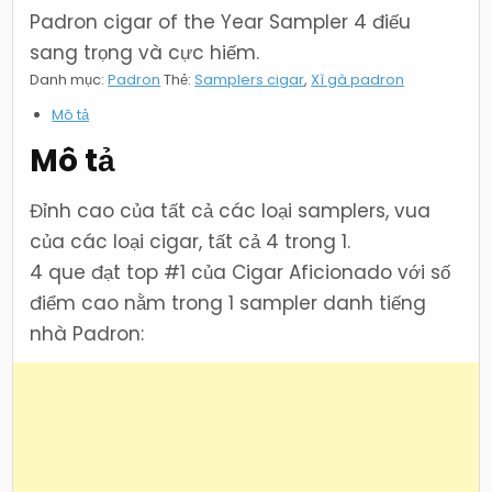
Padron cigar of the Year Sampler 4 điếu
sang trọng và cực hiếm.
Danh mục:
Padron
Thẻ:
Samplers cigar
,
Xì gà padron
Mô tả
Mô tả
Đỉnh cao của tất cả các loại samplers, vua
của các loại cigar, tất cả 4 trong 1.
4 que đạt top #1 của Cigar Aficionado với số
điểm cao nằm trong 1 sampler danh tiếng
nhà Padron: