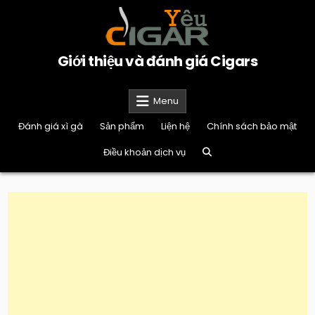
Skip
to
content
Giới thiệu và đánh giá Cigars
Menu
Đánh giá xì gà
Sản phẩm
Liện hệ
Chính sách bảo mật
Điều khoản dịch vụ