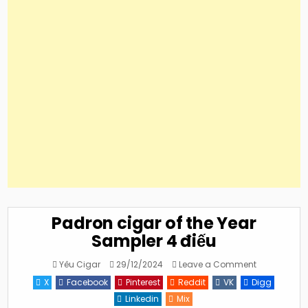
Padron cigar of the Year
Sampler 4 điếu
on
Yêu Cigar
29/12/2024
Leave a Comment
Padron
cigar
X
Facebook
Pinterest
Reddit
VK
Digg
of
the
Linkedin
Mix
Year