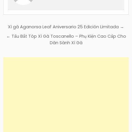
Điều
Xì gà Aganorsa Leaf Aniversario 25 Edición Limitada →
hướng
← Tẩu Bắt Tóp Xì Gà Toscanello – Phụ Kiện Cao Cấp Cho
bài
Dân Sành Xì Gà
viết