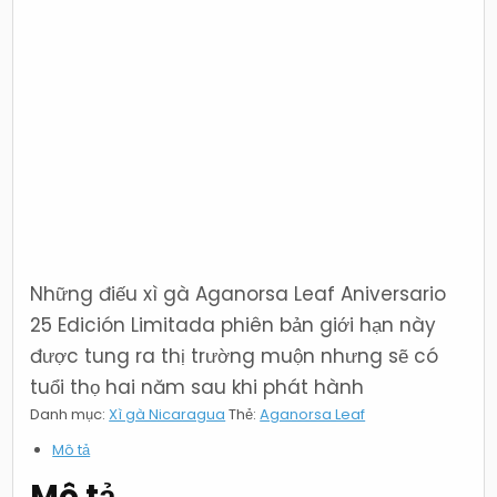
25
Edición
Limitada
Những điếu xì gà Aganorsa Leaf Aniversario
25 Edición Limitada phiên bản giới hạn này
được tung ra thị trường muộn nhưng sẽ có
tuổi thọ hai năm sau khi phát hành
Danh mục:
Xì gà Nicaragua
Thẻ:
Aganorsa Leaf
Mô tả
Mô tả