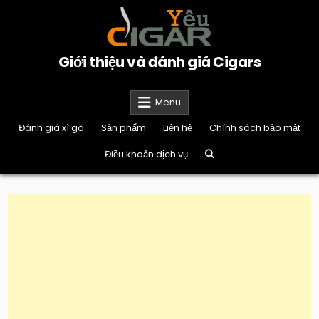
Skip
to
content
Giới thiệu và đánh giá Cigars
Menu
Đánh giá xì gà
Sản phẩm
Liện hệ
Chính sách bảo mật
Điều khoản dịch vụ