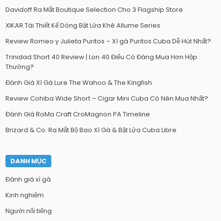
Davidoff Ra Mắt Boutique Selection Cho 3 Flagship Store
XIKAR Tái Thiết Kế Dòng Bật Lửa Khè Allume Series
Review Romeo y Julieta Puritos – Xì gà Puritos Cuba Dễ Hút Nhất?
Trinidad Short 40 Review | Lon 40 Điếu Có Đáng Mua Hơn Hộp
Thường?
Đánh Giá Xì Gà Lure The Wahoo & The Kingfish
Review Cohiba Wide Short – Cigar Mini Cuba Có Nên Mua Nhất?
Đánh Giá RoMa Craft CroMagnon PA Timeline
Brizard & Co. Ra Mắt Bộ Bao Xì Gà & Bật Lửa Cuba Libre
DANH MỤC
Đánh giá xì gà
Kinh nghiệm
Người nổi tiếng