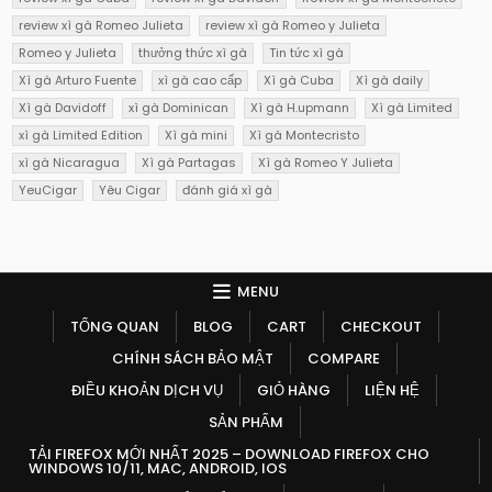
review xì gà Romeo Julieta
review xì gà Romeo y Julieta
Romeo y Julieta
thưởng thức xì gà
Tin tức xì gà
Xì gà Arturo Fuente
xì gà cao cấp
Xì gà Cuba
Xì gà daily
Xì gà Davidoff
xì gà Dominican
Xì gà H.upmann
Xì gà Limited
xì gà Limited Edition
Xì gà mini
Xì gà Montecristo
xì gà Nicaragua
Xì gà Partagas
Xì gà Romeo Y Julieta
YeuCigar
Yêu Cigar
đánh giá xì gà
MENU
TỔNG QUAN
BLOG
CART
CHECKOUT
CHÍNH SÁCH BẢO MẬT
COMPARE
ĐIỀU KHOẢN DỊCH VỤ
GIỎ HÀNG
LIỆN HỆ
SẢN PHẨM
TẢI FIREFOX MỚI NHẤT 2025 – DOWNLOAD FIREFOX CHO
WINDOWS 10/11, MAC, ANDROID, IOS