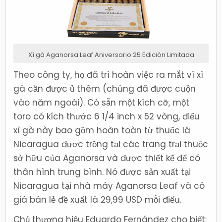
Xì gà Aganorsa Leaf Aniversario 25 Edición Limitada
Theo công ty, họ đã trì hoãn việc ra mắt vì xì
gà cần được ủ thêm (chúng đã được cuộn
vào năm ngoái). Có sẵn một kích cỡ, một
toro có kích thước 6 1/4 inch x 52 vòng, điếu
xì gà này bao gồm hoàn toàn từ thuốc lá
Nicaragua được trồng tại các trang trại thuộc
sở hữu của Aganorsa và được thiết kế để có
thân hình trung bình. Nó được sản xuất tại
Nicaragua tại nhà máy Aganorsa Leaf và có
giá bán lẻ đề xuất là 29,99 USD mỗi điếu.
Chủ thương hiệu Eduardo Fernández cho biết: