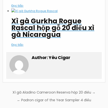
Đọc tiếp
Xì gà Gurkha Rogue
Rascal hộp gỗ 20 điếu xì
gà Nicaragua
Đọc tiếp
Author:
Yêu Cigar
Điều
Xì gà Aladino Cameroon Reserva hộp 20 điếu →
hướng
← Padron cigar of the Year Sampler 4 điếu
bài