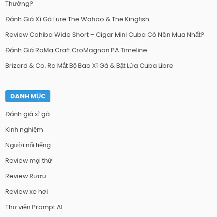
Thường?
Đánh Giá Xì Gà Lure The Wahoo & The Kingfish
Review Cohiba Wide Short – Cigar Mini Cuba Có Nên Mua Nhất?
Đánh Giá RoMa Craft CroMagnon PA Timeline
Brizard & Co. Ra Mắt Bộ Bao Xì Gà & Bật Lửa Cuba Libre
DANH MỤC
Đánh giá xì gà
Kinh nghiệm
Người nổi tiếng
Review mọi thứ
Review Rượu
Review xe hơi
Thư viện Prompt AI