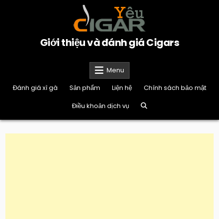
Skip
to
content
Giới thiệu và đánh giá Cigars
Menu
Đánh giá xì gà
Sản phẩm
Liện hệ
Chính sách bảo mật
Điều khoản dịch vụ