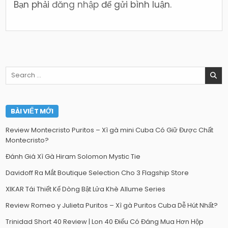
Bạn phải
đăng nhập
để gửi bình luận.
Search
for:
BÀI VIẾT MỚI
Review Montecristo Puritos – Xì gà mini Cuba Có Giữ Được Chất
Montecristo?
Đánh Giá Xì Gà Hiram Solomon Mystic Tie
Davidoff Ra Mắt Boutique Selection Cho 3 Flagship Store
XIKAR Tái Thiết Kế Dòng Bật Lửa Khè Allume Series
Review Romeo y Julieta Puritos – Xì gà Puritos Cuba Dễ Hút Nhất?
Trinidad Short 40 Review | Lon 40 Điếu Có Đáng Mua Hơn Hộp