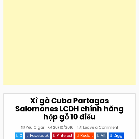
Xì gà Cuba Partagas
Salomones LCDH chính hãng
hộp gỗ 10 điếu
on
Yêu Cigar
26/10/2016
Leave a Comment
Xì
gà
X
Facebook
Pinterest
Reddit
VK
Digg
Cuba