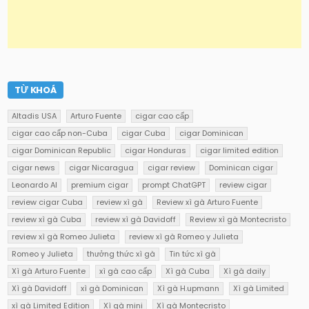
TỪ KHOÁ
Altadis USA
Arturo Fuente
cigar cao cấp
cigar cao cấp non-Cuba
cigar Cuba
cigar Dominican
cigar Dominican Republic
cigar Honduras
cigar limited edition
cigar news
cigar Nicaragua
cigar review
Dominican cigar
Leonardo AI
premium cigar
prompt ChatGPT
review cigar
review cigar Cuba
review xì gà
Review xì gà Arturo Fuente
review xì gà Cuba
review xì gà Davidoff
Review xì gà Montecristo
review xì gà Romeo Julieta
review xì gà Romeo y Julieta
Romeo y Julieta
thưởng thức xì gà
Tin tức xì gà
Xì gà Arturo Fuente
xì gà cao cấp
Xì gà Cuba
Xì gà daily
Xì gà Davidoff
xì gà Dominican
Xì gà H.upmann
Xì gà Limited
xì gà Limited Edition
Xì gà mini
Xì gà Montecristo