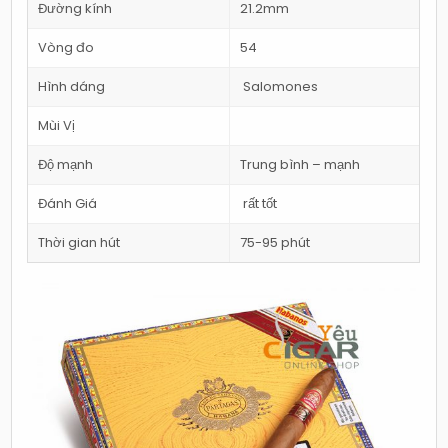
Đường kính
21.2mm
Vòng đo
54
Hình dáng
Salomones
Mùi Vị
Độ mạnh
Trung bình – mạnh
Đánh Giá
rất tốt
Thời gian hút
75-95 phút