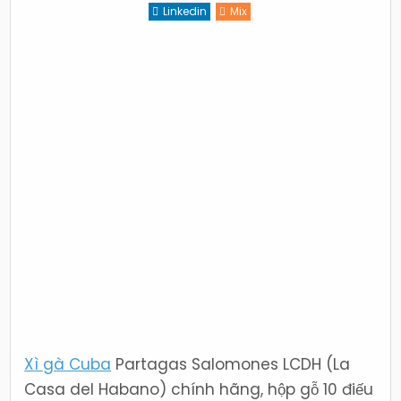
Partagas
Linkedin
Mix
Salomone
LCDH
chính
hãng
hộp
gỗ
10
điếu
Xì gà Cuba
Partagas Salomones LCDH (La
Casa del Habano) chính hãng, hộp gỗ 10 điếu