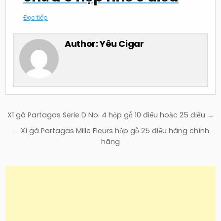
Đọc tiếp
Author:
Yêu Cigar
Điều
Xì gà Partagas Serie D No. 4 hộp gỗ 10 điếu hoặc 25 điếu →
hướng
← Xì gà Partagas Mille Fleurs hộp gỗ 25 điếu hàng chính
bài
hãng
viết