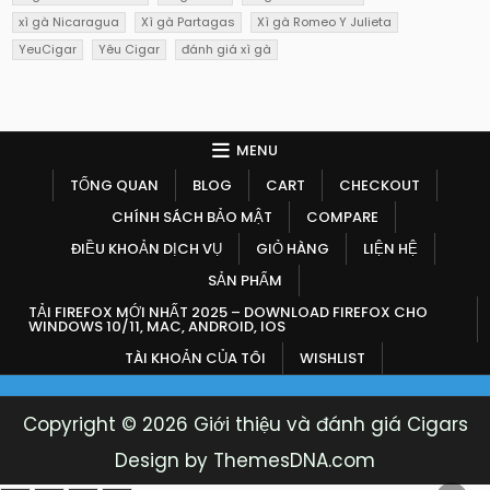
xì gà Nicaragua
Xì gà Partagas
Xì gà Romeo Y Julieta
YeuCigar
Yêu Cigar
đánh giá xì gà
MENU
TỔNG QUAN
BLOG
CART
CHECKOUT
CHÍNH SÁCH BẢO MẬT
COMPARE
ĐIỀU KHOẢN DỊCH VỤ
GIỎ HÀNG
LIỆN HỆ
SẢN PHẨM
TẢI FIREFOX MỚI NHẤT 2025 – DOWNLOAD FIREFOX CHO
WINDOWS 10/11, MAC, ANDROID, IOS
TÀI KHOẢN CỦA TÔI
WISHLIST
Copyright © 2026 Giới thiệu và đánh giá Cigars
Design by ThemesDNA.com