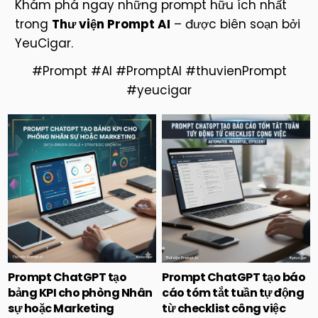
Khám phá ngay những prompt hữu ích nhất
trong
Thư viện Prompt AI
– được biên soạn bởi
YeuCigar.
#Prompt #AI #PromptAI #thuvienPrompt
#yeucigar
Posted
Posted
in
in
Prompt ChatGPT tạo
Prompt ChatGPT tạo báo
bảng KPI cho phòng Nhân
cáo tóm tắt tuần tự động
sự hoặc Marketing
từ checklist công việc