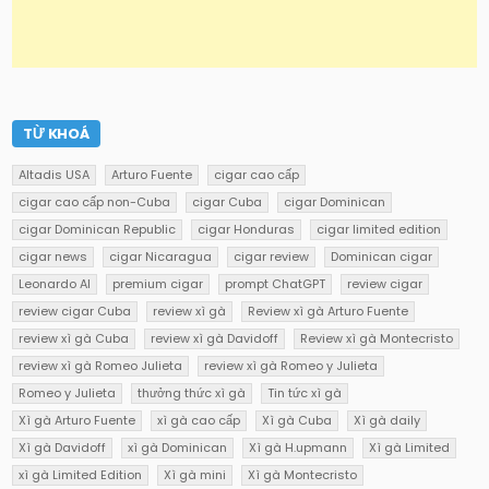
TỪ KHOÁ
Altadis USA
Arturo Fuente
cigar cao cấp
cigar cao cấp non-Cuba
cigar Cuba
cigar Dominican
cigar Dominican Republic
cigar Honduras
cigar limited edition
cigar news
cigar Nicaragua
cigar review
Dominican cigar
Leonardo AI
premium cigar
prompt ChatGPT
review cigar
review cigar Cuba
review xì gà
Review xì gà Arturo Fuente
review xì gà Cuba
review xì gà Davidoff
Review xì gà Montecristo
review xì gà Romeo Julieta
review xì gà Romeo y Julieta
Romeo y Julieta
thưởng thức xì gà
Tin tức xì gà
Xì gà Arturo Fuente
xì gà cao cấp
Xì gà Cuba
Xì gà daily
Xì gà Davidoff
xì gà Dominican
Xì gà H.upmann
Xì gà Limited
xì gà Limited Edition
Xì gà mini
Xì gà Montecristo