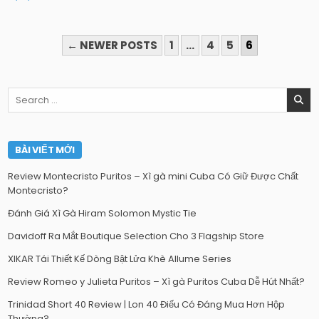
PHÂN
← NEWER POSTS
1
…
4
5
6
TRANG
BÀI
Search
VIẾT
for:
BÀI VIẾT MỚI
Review Montecristo Puritos – Xì gà mini Cuba Có Giữ Được Chất
Montecristo?
Đánh Giá Xì Gà Hiram Solomon Mystic Tie
Davidoff Ra Mắt Boutique Selection Cho 3 Flagship Store
XIKAR Tái Thiết Kế Dòng Bật Lửa Khè Allume Series
Review Romeo y Julieta Puritos – Xì gà Puritos Cuba Dễ Hút Nhất?
Trinidad Short 40 Review | Lon 40 Điếu Có Đáng Mua Hơn Hộp
Thường?