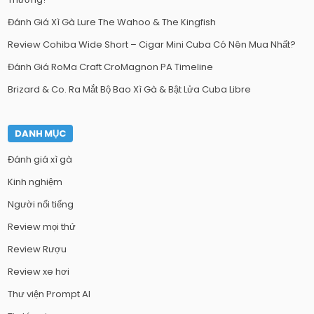
Đánh Giá Xì Gà Lure The Wahoo & The Kingfish
Review Cohiba Wide Short – Cigar Mini Cuba Có Nên Mua Nhất?
Đánh Giá RoMa Craft CroMagnon PA Timeline
Brizard & Co. Ra Mắt Bộ Bao Xì Gà & Bật Lửa Cuba Libre
DANH MỤC
Đánh giá xì gà
Kinh nghiệm
Người nổi tiếng
Review mọi thứ
Review Rượu
Review xe hơi
Thư viện Prompt AI