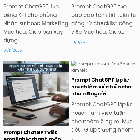
Prompt ChatGPT tạo
Prompt ChatGPT tạo
bảng KPI cho phòng
báo cáo tóm tắt tuần tự
Nhân sự hoặc Marketing
động từ checklist công
Mục tiêu: Giúp bạn xây
việc Mục tiêu: Giúp…
dựng…
01/11/2025
01/11/2025
Prompt ChatGPT lập kế
Posted
Posted
hoạch làm việc tuần cho
in
in
nhóm 5 người
Prompt ChatGPT lập kế
hoạch làm việc tuần
cho nhóm 5 người Mục
tiêu: Giúp trưởng nhóm,
Prompt ChatGPT viết
…
email nhắc thanh toán