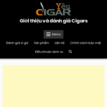
Skip
to
content
Giới thiệu và đánh giá Cigars
Menu
Đánh giá xì gà
Sản phẩm
Liện hệ
Chính sách bảo mật
Điều khoản dịch vụ